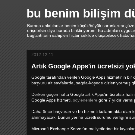
bu benim bilişim 
Burada anlatılanlar benim küçük/büyük sorunlarımı çözerk
erişebilsin diye burada biriktiriyorum. Bu adımları uygu
bağlantıların sahipleri hiçbir şekilde oluşabilecek hata/h
2012-12-11
Artık Google Apps'in ücretsizi yo
Google tarafından verilen Google Apps hizmetinin bir de
başvuru alt sayfalarda, sağda-köşede gizleniyormuş gib
Derken geçen hafta Google artık Apps'in ücretsiz hali
Google Apps hizmeti,
söylenenlere
göre 7 yıldır varmış
Daha önce başvuran ve bu hizmeti kullanmakta olan ki
alınmayacak. Bunun yerine ücretli sürümü varlığını sür
Microsoft Exchange Server'ın maliyetlerine bir kıyasl