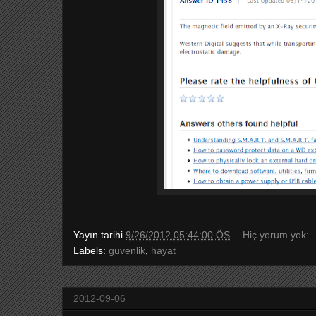
Yayın tarihi
9/26/2012 05:44:00 ÖS
Hiç yorum yok:
Labels:
güvenlik
,
hayat
2012-09-06