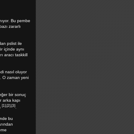
ıtmıyor. Bu pembe
azı zararlı
n pslist ile
r içinde aynı
 aracı taskkill
di nasıl oluyor
i. O zaman yeni
eğer bir sonuç
r arka kapı
[1],[2],[3]
m
.
inde bu
arından
leme