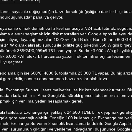
llanıcı sayısı ile değişmediğin farzedersek (değiştiğine dair bir bilgi b
ndurduğumuzda" pahalıya geliyor.
ucuya sahip olmak demek bu fiziksel sunucuyu 7/24 açık tutmak, soğut
olama alanını sağlamak için disk masrafları var. Google Apps ile aynı 
çin ihtiyaç duyacağımız alan 100*25= 2,5 TB olur. Bunu 8 tane 600 G
ni 14 W olarak alırsak, sunucu ile birlikte güç tüketimi 350 W gibi birşey
üşünürsek 365*24*0,999=8.751 saat yapar. Bu da ~3.000 kWh gibi yıllık 
6.000 kWh elektirk harcaması yapar. Tek terimli enerji tarifesinin en üst
TL'yı geçmez.
 depolama için ise 600*8=4800 $, toplamda 23.000 TL yapar. Bu hiç arı
i gerekebilir, sunucu donanımında bazı arızalar olabilir vs.
in. Exchange Sunucu lisans maliyetleri ise bir kez ödenecek tutarlar. B
uymadan kullanabiliriz. Ama Google'da sürekli güncel tutulan bir sistem v
apmak için yeni maliyetleri hesaplamak gerek.
aki tablolara Exchange için yaklaşık 24.500 TL'lık bir ek yapmak gerek
e göre avantajlı olabilir. Örneğin 100 kullanıcı için Exchange maliyet
ek, Exchange Server'ın 3 senelik lisanslama bedeli ile Google Apps'in
n yeni sürümünün çıktığını ve yenileme ihtiyaçlarını düşününce Google 