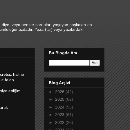
m diye, veya benzer sorunları yaşayan başkaları da
umluluğunuzdadır. Yazar(lar) veya yazılardaki
Bu Blogda Ara
cretsiz haline
e falan...
Blog Arşivi
siye ettiğim
►
2026
(42)
►
2025
(62)
►
2024
(56)
artık
►
2023
(61)
►
2022
(26)
: