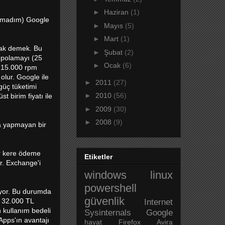
►
Haziran
(1)
ulamadım) Google
►
Mayıs
(5)
►
Mart
(1)
mak demek. Bu
►
Şubat
(2)
depolamayı (25
►
Ocak
(6)
B 15.000 rpm
 olur. Google ile
►
2011
(27)
güç tüketimi
►
2010
(56)
 birim fiyatı ile
►
2009
(30)
►
2008
(9)
za yapmayan bir
ir kere ödeme
Etiketler
ar. Exchange'i
windows
linux
powershell
iyor. Bu durumda
güvenlik
i 32.000 TL
Internet
 kullanım bedeli
Sysinternals
Google
Apps'ın avantajı
hayat
Firefox
Avira