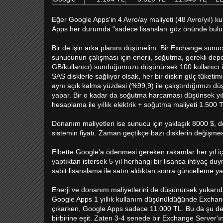
Eğer Google Apps'in 4 Avro/ay maliyeti (48 Avro/yıl) ku
Apps her durumda "sadece lisansları göz önünde bulu
Bir de işin arka planını düşünelim. Bir Exchange sun
sunucunun çalışması için enerji, soğutma, gerekli dep
GB/kullanıcı) sunduğumuzu düşünürsek 100 kullanıcı i
SAS disklerle sağlıyor olsak, her bir diskin güç tüketimi
aynı açık kalma yüzdesi (%99,9) ile çalıştırdığımızı d
yapar. Bir o kadar da soğutma harcaması düşünsek yıllık 
hesaplama ile yıllık elektrik + soğutma maliyeti 1.500 
Donanım maliyetleri ise sunucu için yaklaşık 8000 $,
sistemin fiyatı. Zaman geçtikçe bazı disklerin değişmes
Elbette Google'a ödenmesi gereken rakamlar her yıl iç
yaptıktan istersek 5 yıl herhangi bir lisansa ihtiyaç d
sabit lisanslama ile satın aldıktan sonra güncelleme y
Enerji ve donanım maliyetlerini de düşünürsek yukarıd
Google Apps 1 yıllık kullanım düşünüldüğünde Exchange'
çıkarken, Google Apps sadece 11.000 TL. Bu da şu dem
birbirine eşit. Zaten 3-4 senede bir Exchange Server'ı