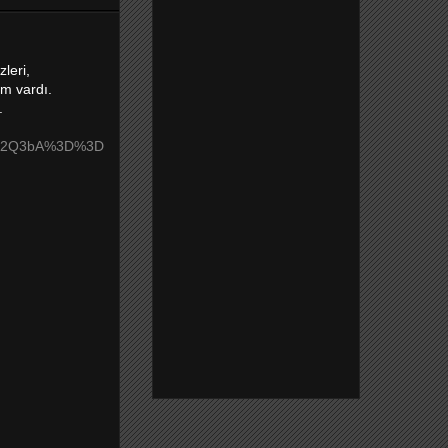
leri,
im vardı.
.
m9ma2Q3bA%3D%3D