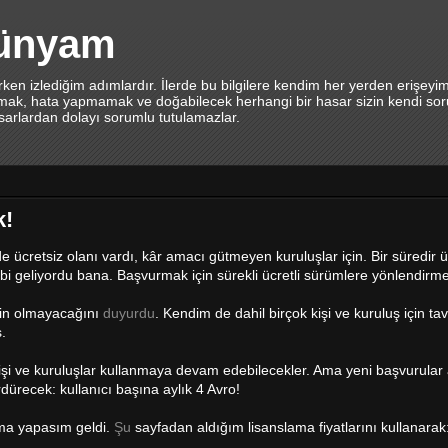
dünyam
en izlediğim adımlardır. İlerde bu bilgilere kendim her yerden erişeyi
lamak, hata yapmamak ve doğabilecek herhangi bir hasar sizin kendi sor
asarlardan dolayı sorumlu tutulamazlar.
k!
 ücretsiz olanı vardı, kâr amacı gütmeyen kuruluşlar için. Bir süredir ü
i geliyordu bana. Başvurmak için sürekli ücretli sürümlere yönlendirmel
nin olmayacağını
duyurdu
. Kendim de dahil birçok kişi ve kuruluş için tav
.
şi ve kuruluşlar kullanmaya devam edebilecekler. Ama yeni başvurular 
dürecek: kullanıcı başına aylık 4 Avro!
ama yapasım geldi.
Şu
sayfadan aldığım lisanslama fiyatlarını kullanarak