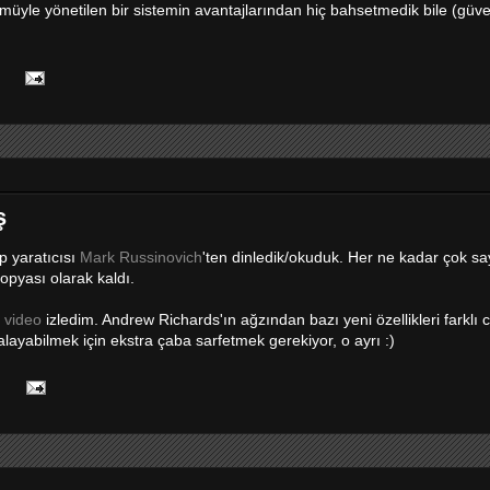
ümüyle yönetilen bir sistemin avantajlarından hiç bahsetmedik bile (güve
:
ş
ep yaratıcısı
Mark Russinovich
'ten dinledik/okuduk. Her ne kadar çok sa
kopyası olarak kaldı.
r
video
izledim. Andrew Richards'ın ağzından bazı yeni özellikleri farklı 
ayabilmek için ekstra çaba sarfetmek gerekiyor, o ayrı :)
: