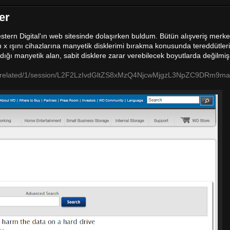
er
rn Digital'ın web sitesinde dolaşırken buldum. Bütün alışveriş merkez
n x ışını cihazlarına manyetik disklerimi bırakma konusunda tereddütler
aydığı manyetik alan, sabit disklere zarar verebilecek boyutlarda değilmiş
/1458/related/1/session/L2F2LzIvdGltZS8xMzQ4NjcwMjgzL3NpZC9DR