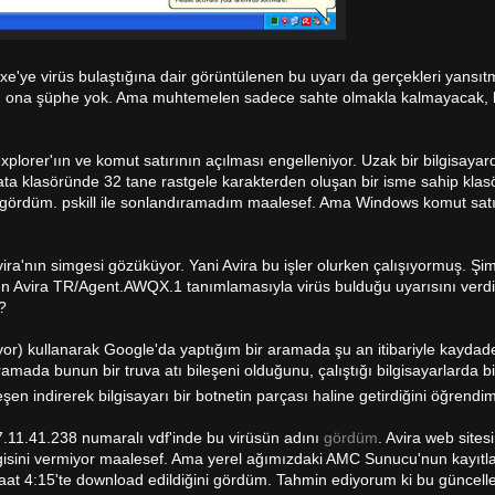
.exe'ye virüs bulaştığına dair görüntülenen bu uyarı da gerçekleri yans
te; ona şüphe yok. Ama muhtemelen sadece sahte olmakla kalmayacak, b
lorer'ıın ve komut satırının açılması engelleniyor. Uzak bir bilgisayarda
lasöründe 32 tane rastgele karakterden oluşan bir isme sahip klasö
gördüm. pskill ile sonlandıramadım maalesef. Ama Windows komut satırı
ira'nın simgesi gözüküyor. Yani Avira bu işler olurken çalışıyormuş. Şim
ken Avira TR/Agent.AWQX.1 tanımlamasıyla virüs bulduğu uyarısını verd
?
r) kullanarak Google'da yaptığım bir aramada şu an itibariyle kaydad
da bunun bir truva atı bileşeni olduğunu, çalıştığı bilgisayarlarda bi
şen indirerek bilgisayarı bir botnetin parçası haline getirdiğini öğrendi
 7.11.41.238 numaralı vdf'inde bu virüsün adını
gördüm
. Avira web sites
lgisini vermiyor maalesef. Ama yerel ağımızdaki AMC Sunucu'nun kayıtl
aat 4:15'te download edildiğini gördüm. Tahmin ediyorum ki bu güncel