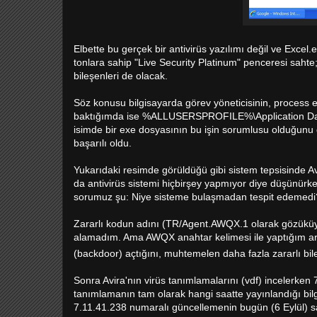
Elbette bu gerçek bir antivirüs yazılımı değil ve Excel
tonlara sahip "Live Security Platinum" penceresi sah
bileşenleri de olacak.
Söz konusu bilgisayarda görev yöneticisinin, process exp
baktığımda ise %ALLUSERSPROFILE%\Application Data k
isimde bir exe dosyasının bu işin sorumlusu olduğunu 
başarılı oldu.
Yukarıdaki resimde görüldüğü gibi sistem tepsisinde Av
da antivirüs sistemi hiçbirşey yapmıyor diye düşünür
sorumuz şu: Niye sisteme bulaşmadan tespit edemedi
Zararlı kodun adını (TR/Agent.AWQX.1 olarak gözüküyo
alamadım. Ama AWQX anahtar kelimesi ile yaptığım arama
(backdoor) açtığını, muhtemelen daha fazla zararlı bile
Sonra Avira'nın virüs tanımlamalarını (vdf) incelerken
tanımlamanın tam olarak hangi saatte yayınlandığı bi
7.11.41.238 numaralı güncellemenin bugün (6 Eylül) s