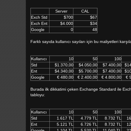
Server
CAL
Exch Std
$700
$67
Exch Ent
$4.000
$34
Google
0
48
Farklı sayıda kullanıcı sayıları için bu maliyetleri karşıl
Kullanıcı
10
50
100
Std
$1.370,00
$4.050,00
$7.400,00
$14
Ent
$4.340,00
$5.700,00
$7.400,00
$10
Google
€ 480,00
€ 2.400,00
€ 4.800,00
€ 
Burada ilk dikkatimi çeken Exchange Standard ile Excha
tabloyu:
Kullanıcı
10
50
100
Std
1.617 TL
4.779 TL
8.732 TL
16
Ent
5.121 TL
6.726 TL
8.732 TL
12
Google
1.104 TL
5.520 TL
11.040 TL
22