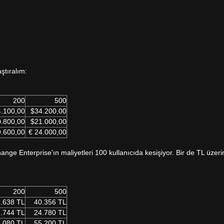
aştıralım:
200
500
.100,00
$34.200,00
.800,00
$21.000,00
9.600,00
€ 24.000,00
nge Enterprise'ın maliyetleri 100 kullanıcıda kesişiyor. Bir de TL üzer
200
500
.638 TL
40.356 TL
.744 TL
24.780 TL
.080 TL
55.200 TL