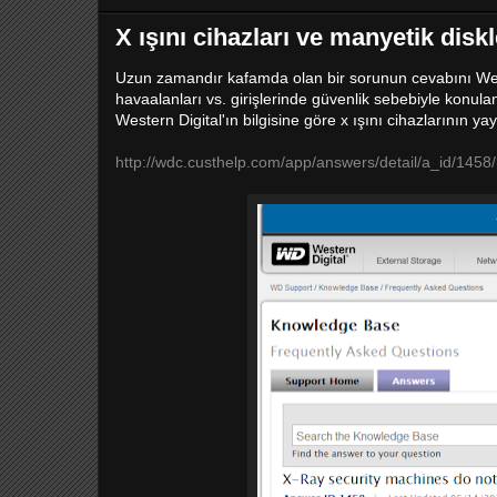
X ışını cihazları ve manyetik diskl
Uzun zamandır kafamda olan bir sorunun cevabını Weste
havaalanları vs. girişlerinde güvenlik sebebiyle konula
Western Digital'ın bilgisine göre x ışını cihazlarının y
http://wdc.custhelp.com/app/answers/detail/a_id