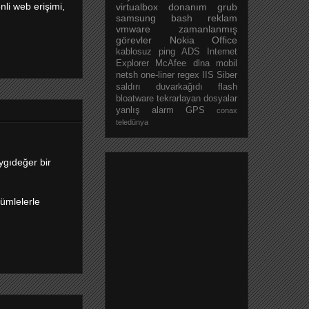
nli web erişimi,
virtualbox
donanım
grub
samsung
bash
reklam
vmware
zamanlanmış
görevler
Nokia
Office
kablosuz
ping
ADS
Internet
Explorer
McAfee
dlna
mobil
netsh
one-liner
regex
IIS
Siber
saldırı
duvarkağıdı
flash
bloatware
tekrarlayan dosyalar
yanlış alarm
GPS
conax
teledünya
ygıdeğer bir
cümlelerle