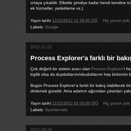
ortaya çıkabilir. Elbette şimdiye kadar kendi kendine t
ek hizmetler, yedekleme vs.).
Yayın tarihi
12/11/2012 11:28:00 ÖÖ
Hiç yorum yok
Labels:
Google
2012-11-22
Process Explorer'a farklı bir bakı
Çok değerli bir sistem aracı olan
Process Explorer
'ı h
kişilik olsa da duyduklarım/okuduklarım hep birbirinin 
Bugün Process Explorer'a farklı bir bakış olabilecek bi
dinlemek güzeldi. Ama adamın ağzından çıkanları yakal
Yayın tarihi
11/22/2012 01:03:00 ÖÖ
Hiç yorum yok
Labels:
Sysinternals
2012-09-26