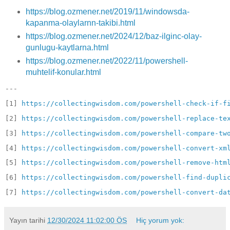
https://blog.ozmener.net/2019/11/windowsda-
kapanma-olaylarnn-takibi.html
https://blog.ozmener.net/2024/12/baz-ilginc-olay-
gunlugu-kaytlarna.html
https://blog.ozmener.net/2022/11/powershell-
muhtelif-konular.html
---
[1] 
https://collectingwisdom.com/powershell-check-if-f
[2] 
https://collectingwisdom.com/powershell-replace-te
[3] 
https://collectingwisdom.com/powershell-compare-tw
[4] 
https://collectingwisdom.com/powershell-convert-xm
[5] 
https://collectingwisdom.com/powershell-remove-htm
[6] 
https://collectingwisdom.com/powershell-find-dupli
[7] 
https://collectingwisdom.com/powershell-convert-da
Yayın tarihi
12/30/2024 11:02:00 ÖS
Hiç yorum yok: