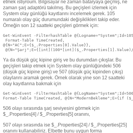
etmek istiyroum. Bilgisayar ne zaman bataryaya geçmiş, ne
zaman şarj adaptörü takılmış. Bu geçişleri izlemek için
System olay günlüğü kayıtlarını incelemek gerek. 105
numaralı olay güç durumundaki değişiklikleri takip eder.
Örneğin son 12 saatteki geçişleri görmek için:
Get-WinEvent -FilterhashTable @{Logname="System";Id=10
 Format-Table TimeCreated,
@{N="AC";E={$_.Properties[0].Value}},
 @{N="Şarj";E={[int](100*[int]($_.Properties[1].Value)
Ya da düşük güç kipine giriş ve bu durumdan çıkışlar. Bu
geçişleri takip etmek için System olay günlüğündeki 506
(düşük güç kipine giriş) ve 507 (düşük güç kipinden çıkış)
olaylarını aramak gerek. Örnek olarak yine son 12 saatteki
olay kayıtlarına bakmak için
Get-WinEvent -FilterHashtable @{LogName="System";Id=50
Format-Table TimeCreated, @{N="ModernBekleme";E={if ($
506 olayı sırasında şarj seviyesini görmek için
$_.Properties[4] / $_.Properties[5] oranını,
507 olayı sırasında ise $_.Properties[24] / $_.Properties[25]
oranını kullanabiliriz. Elbette bunu uygun forma