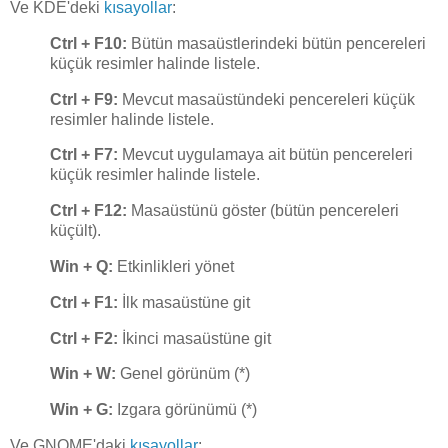
Ve KDE'deki
kısayollar
:
Ctrl + F10:
Bütün masaüstlerindeki bütün pencereleri
küçük resimler halinde listele.
Ctrl + F9:
Mevcut masaüstündeki pencereleri küçük
resimler halinde listele.
Ctrl + F7:
Mevcut uygulamaya ait bütün pencereleri
küçük resimler halinde listele.
Ctrl + F12:
Masaüstünü göster (bütün pencereleri
küçült).
Win + Q:
Etkinlikleri yönet
Ctrl + F1:
İlk masaüstüne git
Ctrl + F2:
İkinci masaüstüne git
Win + W:
Genel görünüm (*)
Win + G:
Izgara görünümü (*)
Ve GNOME'daki
kısayollar
: