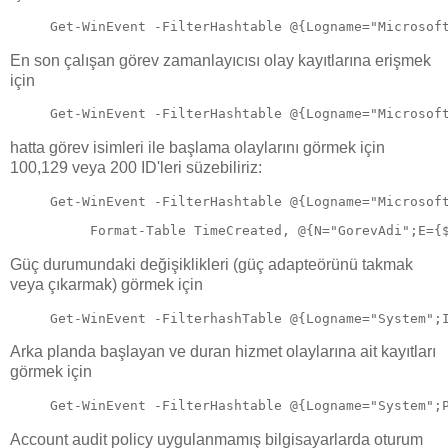
Get-WinEvent -FilterHashtable @{Logname="Microsof
En son çalışan görev zamanlayıcısı olay kayıtlarına erişmek
için
Get-WinEvent -FilterHashtable @{Logname="Microsof
hatta görev isimleri ile başlama olaylarını görmek için
100,129 veya 200 ID'leri süzebiliriz:
Get-WinEvent -FilterHashtable @{Logname="Microsof
Format-Table TimeCreated, @{N="GorevAdi";E={
Güç durumundaki değişiklikleri (güç adapteörünü takmak
veya çıkarmak) görmek için
Get-WinEvent -FilterhashTable @{Logname="System";
Arka planda başlayan ve duran hizmet olaylarına ait kayıtları
görmek için
Get-WinEvent -FilterHashtable @{Logname="System";
Account audit policy uygulanmamış bilgisayarlarda oturum