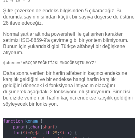
32 % 29 = 3
Şifre çözerken de endeks bilgisinden 5 çıkaracağız. Bu
durumda sayının sıfırdan küçük bir sayıya düşerse de üstüne
28 ilave edeceğiz.
Normal şartlar altında powershell ile çalışırken karakter
setimizi ISO-8859-9'a çevirme gibi bir yöntem bilmiyorum.
Bunun için yukarıdaki gibi Türkçe alfabeyi bir değişkene
atıyorum.
$abece="ABCÇDEFGĞHIİJKLMNOÖĞRSŞTUÜVYZ"
Daha sonra verilen bir harfin alfabenin kaçıncı endeksine
karşılık geldiğini ve bir endekse hangi harfin karşılık
geldiğini dönecek iki fonksiyona ihtiyacım olacağını
düşünerek aşağıdaki 2 fonksiyonu oluşturuyorum. Birincisi
bu dizide verilen bir harfin kaçıncı endekse karşılık geldiğini
söyleyecek bir fonksiyon.
function
konum
 {
param
([
char
]
$harf
)
for
(
$i
=
0
;
$i
-lt
29
;
$i
++
) {