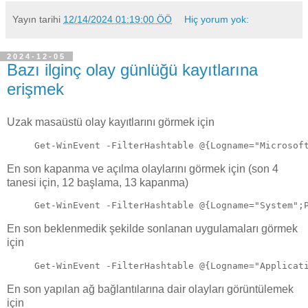
Yayın tarihi
12/14/2024 01:19:00 ÖÖ
Hiç yorum yok:
2024-12-05
Bazı ilginç olay günlüğü kayıtlarına
erişmek
Uzak masaüstü olay kayıtlarını görmek için
Get-WinEvent -FilterHashtable @{Logname="Microsof
En son kapanma ve açılma olaylarını görmek için (son 4
tanesi için, 12 başlama, 13 kapanma)
Get-WinEvent -FilterHashtable @{Logname="System";
En son beklenmedik şekilde sonlanan uygulamaları görmek
için
Get-WinEvent -FilterHashtable @{Logname="Applicat
En son yapılan ağ bağlantılarına dair olayları görüntülemek
için