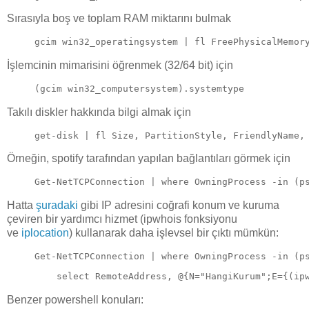
Sırasıyla boş ve toplam RAM miktarını bulmak
gcim win32_operatingsystem | fl FreePhysicalMemor
İşlemcinin mimarisini öğrenmek (32/64 bit) için
(gcim win32_computersystem).systemtype
Takılı diskler hakkında bilgi almak için
get-disk | fl Size, PartitionStyle, FriendlyName,
Örneğin, spotify tarafından yapılan bağlantıları görmek için
Get-NetTCPConnection | where OwningProcess -in (p
Hatta
şuradaki
gibi IP adresini coğrafi konum ve kuruma
çeviren bir yardımcı hizmet (ipwhois fonksiyonu
ve
iplocation
) kullanarak daha işlevsel bir çıktı mümkün:
Get-NetTCPConnection | where OwningProcess -in (p
select RemoteAddress, @{N="HangiKurum";E={(ip
Benzer powershell konuları: