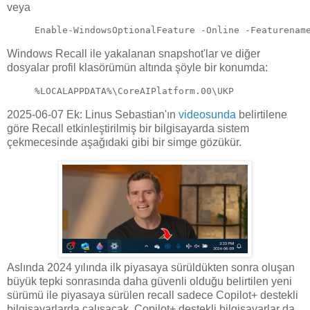
veya
Enable-
WindowsOptionalFeature -Online -Featurenam
Windows Recall ile yakalanan snapshot'lar ve diğer
dosyalar profil klasörümün altında şöyle bir konumda:
%LOCALAPPDATA%\CoreAIPlatform.00\UKP
2025-06-07 Ek: Linus Sebastian'ın
videosunda
belirtilene
göre Recall etkinleştirilmiş bir bilgisayarda sistem
çekmecesinde aşağıdaki gibi bir simge gözükür.
Aslında 2024 yılında ilk piyasaya sürüldükten sonra oluşan
büyük tepki sonrasında daha güvenli olduğu belirtilen yeni
sürümü ile piyasaya sürülen recall sadece Copilot+ destekli
bilgisayarlarda çalışacak. Copilot+ destekli bilgisayarlar da