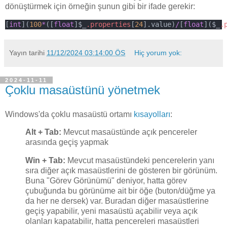
dönüştürmek için örneğin şunun gibi bir ifade gerekir:
[
int
](
100
*
([
float
]$_
.properties
[
24
].value)
/
[
float
]($_
.
Yayın tarihi
11/12/2024 03:14:00 ÖS
Hiç yorum yok:
2024-11-11
Çoklu masaüstünü yönetmek
Windows'da çoklu masaüstü ortamı
kısayolları
:
Alt + Tab:
Mevcut masaüstünde açık pencereler
arasında geçiş yapmak
Win + Tab:
Mevcut masaüstündeki pencerelerin yanı
sıra diğer açık masaüstlerini de gösteren bir görünüm.
Buna "Görev Görünümü" deniyor, hatta görev
çubuğunda bu görünüme ait bir öğe (buton/düğme ya
da her ne dersek) var. Buradan diğer masaüstlerine
geçiş yapabilir, yeni masaüstü açabilir veya açık
olanları kapatabilir, hatta pencereleri masaüstleri