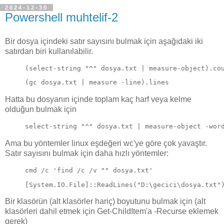
2024-12-30
Powershell muhtelif-2
Bir dosya içindeki satır sayısını bulmak için aşağıdaki iki
satırdan biri kullanılabilir.
(select-string "^" dosya.txt | measure-object).co
(gc dosya.txt | measure -line).lines
Hatta bu dosyanın içinde toplam kaç harf veya kelme
olduğun bulmak için
select-string "^" dosya.txt | measure-object -wor
Ama bu yöntemler linux eşdeğeri wc'ye göre çok yavaştır.
Satır sayısını bulmak için daha hızlı yöntemler:
cmd /c 'find /c /v "" dosya.txt'
[System.IO.File]::ReadLines("D:\gecici\dosya.txt"
Bir klasörün (alt klasörler hariç) boyutunu bulmak için (alt
klasörleri dahil etmek için Get-ChildItem'a -Recurse eklemek
gerek)