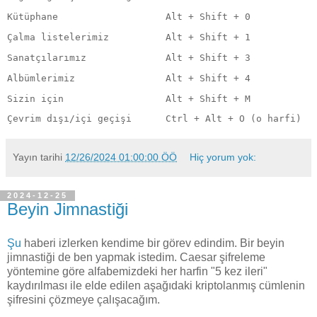
Kütüphane
Alt + Shift + 0
Çalma listelerimiz
Alt + Shift + 1
Sanatçılarımız
Alt + Shift + 3
Albümlerimiz
Alt + Shift + 4
Sizin için
Alt + Shift + M
Çevrim dışı/içi geçişi
Ctrl + Alt + O (o harfi)
Yayın tarihi
12/26/2024 01:00:00 ÖÖ
Hiç yorum yok:
2024-12-25
Beyin Jimnastiği
Şu
haberi izlerken kendime bir görev edindim. Bir beyin
jimnastiği de ben yapmak istedim. Caesar şifreleme
yöntemine göre alfabemizdeki her harfin "5 kez ileri"
kaydırılması ile elde edilen aşağıdaki kriptolanmış cümlenin
şifresini çözmeye çalışacağım.