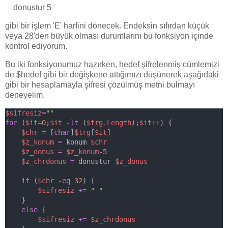
donustur 5
gibi bir işlem 'E' harfini dönecek. Endeksin sıfırdan küçük
veya 28'den büyük olması durumlarını bu fonksiyon içinde
kontrol ediyorum.
Bu iki fonksiyonumuz hazırken, hedef şifrelenmiş cümlemizi
de $hedef gibi bir değişkene attığımızı düşünerek aşağıdaki
gibi bir hesaplamayla şifresi çözülmüş metni bulmayı
deneyelim.
$sifresiz
=
""
for
 (
$it
=
0
;
$it
-lt
 (
$trg.Length
);
$it
++
) {
$chr
=
 [
char
]
$trg
[
$it
]
$z_konum
=
 konum 
$chr
$z_donus
=
$z_konum
-
5
$z_chrdonus
=
 donustur 
$z_donus
if
 (
$chr
-eq
32
) {
$sifresiz
+=
" "
    }
else
 {
$sifresiz
+=
$z_chrdonus