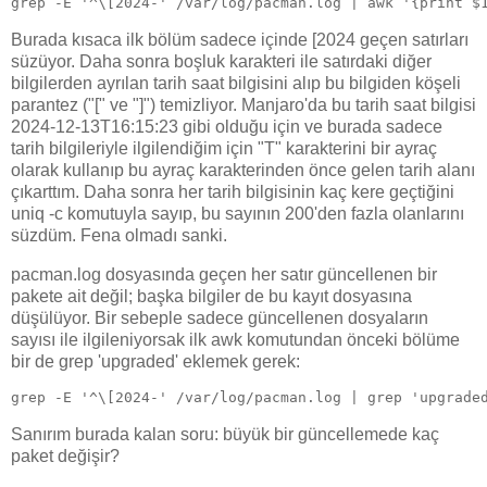
grep -E '^\[2024-' /var/log/pacman.log | awk '{print $
Burada kısaca ilk bölüm sadece içinde [2024 geçen satırları
süzüyor. Daha sonra boşluk karakteri ile satırdaki diğer
bilgilerden ayrılan tarih saat bilgisini alıp bu bilgiden köşeli
parantez ("[" ve "]") temizliyor. Manjaro'da bu tarih saat bilgisi
2024-12-13T16:15:23 gibi olduğu için ve burada sadece
tarih bilgileriyle ilgilendiğim için "T" karakterini bir ayraç
olarak kullanıp bu ayraç karakterinden önce gelen tarih alanı
çıkarttım. Daha sonra her tarih bilgisinin kaç kere geçtiğini
uniq -c komutuyla sayıp, bu sayının 200'den fazla olanlarını
süzdüm. Fena olmadı sanki.
pacman.log dosyasında geçen her satır güncellenen bir
pakete ait değil; başka bilgiler de bu kayıt dosyasına
düşülüyor. Bir sebeple sadece güncellenen dosyaların
sayısı ile ilgileniyorsak ilk awk komutundan önceki bölüme
bir de grep 'upgraded' eklemek gerek:
grep -E '^\[2024-' /var/log/pacman.log | grep 'upgrade
Sanırım burada kalan soru: büyük bir güncellemede kaç
paket değişir?