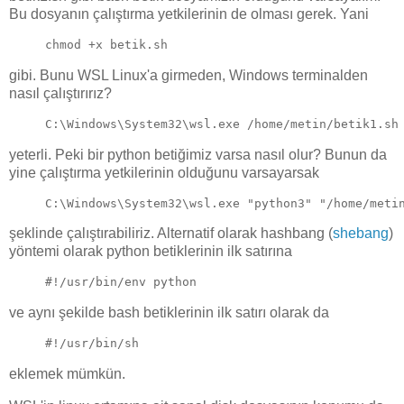
Bu dosyanın çalıştırma yetkilerinin de olması gerek. Yani
chmod +x betik.sh
gibi. Bunu WSL Linux'a girmeden, Windows terminalden
nasıl çalıştırırız?
C:\Windows\System32\wsl.exe /home/metin/betik1.sh
yeterli. Peki bir python betiğimiz varsa nasıl olur? Bunun da
yine çalıştırma yetkilerinin olduğunu varsayarsak
C:\Windows\System32\wsl.exe "python3" "/home/meti
şeklinde çalıştırabiliriz. Alternatif olarak hashbang (
shebang
)
yöntemi olarak python betiklerinin ilk satırına
#!/usr/bin/env python
ve aynı şekilde bash betiklerinin ilk satırı olarak da
#!/usr/bin/sh
eklemek mümkün.