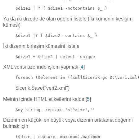
$dize2 | ? { $dize1 -notcontains $_ }
Ya da iki dizede de olan öğeleri listele (iki kümenin kesişim
kümesi)
$dize1 |? { $dize2 -contains $_ }
İki dizenin birleşim kümesini listele
$dize1 + $dize2 | select -unique
XML verisi üzerinde işlem yapmak [
4
]
foreach ($element in ([xml]$icerik=gc D:\veri.xml
$icerik.Save("veri2.xml")
Metnin içinde HTML etiketlerini kaldır [
5
]
$my_string -replace '<[^>]+>',''
Dizenin en küçük, en büyük veya dizenin ortalama değerini
bulmak için
($dize | measure -maximum).maximum