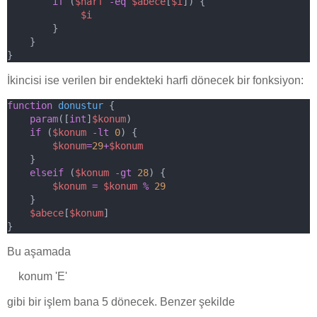
if
 (
$harf
-eq
$abece
[
$i
]) {
$i
        }
    }
}
İkincisi ise verilen bir endekteki harfi dönecek bir fonksiyon:
function
donustur
 {
param
([
int
]
$konum
)
if
 (
$konum
-lt
0
) {
$konum
=
29
+
$konum
    }
elseif
 (
$konum
-gt
28
) {
$konum
=
$konum
%
29
    }
$abece
[
$konum
]
}
Bu aşamada
konum 'E'
gibi bir işlem bana 5 dönecek. Benzer şekilde