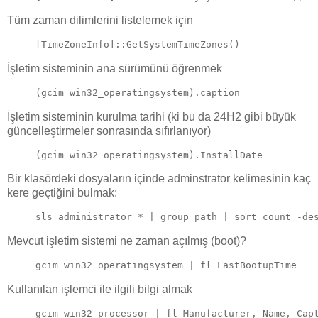
Tüm zaman dilimlerini listelemek için
[TimeZoneInfo]::GetSystemTimeZones()
İşletim sisteminin ana sürümünü öğrenmek
(gcim win32_operatingsystem).caption
İşletim sisteminin kurulma tarihi (ki bu da 24H2 gibi büyük
güncelleştirmeler sonrasında sıfırlanıyor)
(gcim win32_operatingsystem).InstallDate
Bir klasördeki dosyaların içinde adminstrator kelimesinin kaç
kere geçtiğini bulmak:
sls administrator * | group path | sort count -de
Mevcut işletim sistemi ne zaman açılmış (boot)?
gcim win32_operatingsystem | fl LastBootupTime
Kullanılan işlemci ile ilgili bilgi almak
gcim win32_processor | fl Manufacturer, Name, Cap