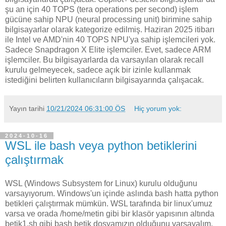
şu an için 40 TOPS (tera operations per second) işlem
gücüne sahip NPU (neural processing unit) birimine sahip
bilgisayarlar olarak kategorize edilmiş. Haziran 2025 itibarı
ile Intel ve AMD'nin 40 TOPS NPU'ya sahip işlemcileri yok.
Sadece Snapdragon X Elite işlemciler. Evet, sadece ARM
işlemciler. Bu bilgisayarlarda da varsayılan olarak recall
kurulu gelmeyecek, sadece açık bir izinle kullanmak
istediğini belirten kullanıcıların bilgisayarında çalışacak.
Yayın tarihi
10/21/2024 06:31:00 ÖS
Hiç yorum yok:
2024-10-16
WSL ile bash veya python betiklerini
çalıştırmak
WSL (Windows Subsystem for Linux) kurulu olduğunu
varsayıyorum. Windows'un içinde aslında bash hatta python
betikleri çalıştırmak mümkün. WSL tarafında bir linux'umuz
varsa ve orada /home/metin gibi bir klasör yapısının altında
betik1.sh gibi bash betik dosyamızın olduğunu varsayalım.