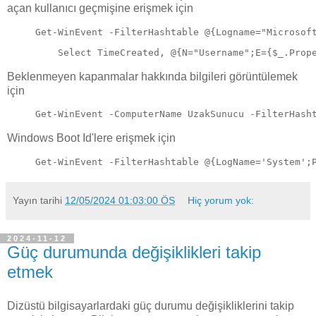
açan kullanıcı geçmişine erişmek için
Get-WinEvent -FilterHashtable @{Logname="Microsof
    Select TimeCreated, @{N="Username";E={$_.Prop
Beklenmeyen kapanmalar hakkında bilgileri görüntülemek
için
Get-WinEvent -ComputerName UzakSunucu -FilterHash
Windows Boot Id'lere erişmek için
Get-WinEvent -FilterHashtable @{LogName='System';
Yayın tarihi
12/05/2024 01:03:00 ÖS
Hiç yorum yok:
2024-11-12
Güç durumunda değişiklikleri takip
etmek
Dizüstü bilgisayarlardaki güç durumu değişikliklerini takip