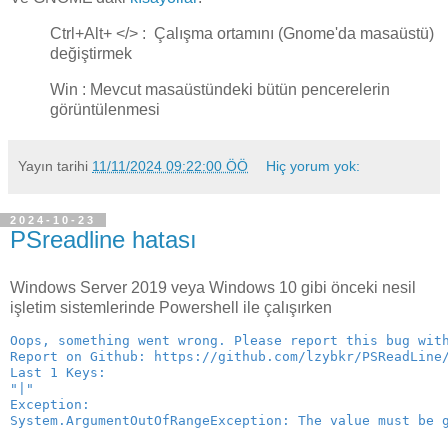
Ctrl+Alt+ </> : Çalışma ortamını (Gnome'da masaüstü)
değiştirmek
Win : Mevcut masaüstündeki bütün pencerelerin
görüntülenmesi
Yayın tarihi
11/11/2024 09:22:00 ÖÖ
Hiç yorum yok:
2024-10-23
PSreadline hatası
Windows Server 2019 veya Windows 10 gibi önceki nesil
işletim sistemlerinde Powershell ile çalışırken
Oops, something went wrong. Please report this bug wit
Report on Github: https://github.com/lzybkr/PSReadLine
Last 1 Keys:
"|"
Exception:
System.ArgumentOutOfRangeException: The value must be 