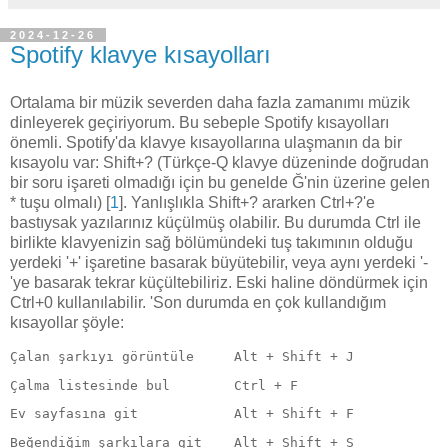
2024-12-26
Spotify klavye kısayolları
Ortalama bir müzik severden daha fazla zamanımı müzik
dinleyerek geçiriyorum. Bu sebeple Spotify kısayolları
önemli. Spotify'da klavye kısayollarına ulaşmanın da bir
kısayolu var: Shift+? (Türkçe-Q klavye düzeninde doğrudan
bir soru işareti olmadığı için bu genelde Ğ'nin üzerine gelen
* tuşu olmalı) [
1
]. Yanlışlıkla Shift+? ararken Ctrl+?'e
bastıysak yazılarınız küçülmüş olabilir. Bu durumda Ctrl ile
birlikte klavyenizin sağ bölümündeki tuş takımının olduğu
yerdeki '+' işaretine basarak büyütebilir, veya aynı yerdeki '-
'ye basarak tekrar küçültebiliriz. Eski haline döndürmek için
Ctrl+0 kullanılabilir. 'Son durumda en çok kullandığım
kısayollar şöyle:
Çalan şarkıyı görüntüle
 Alt + Shift + J
Çalma listesinde bul
Ctrl + F
Ev sayfasına git
Alt + Shift + F
Beğendiğim şarkılara git
Alt + Shift + S