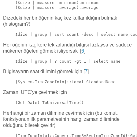
($dize | measure -minimum).minimum
($dize | measure -average).average
Dizedeki her bir öğenin kaç kez kullanıldığını bulmak
(histogram?)
$dize | group | sort count -desc | select name,co
Her öğenin kaç kere tekrarlandığı bilgisi fazlaysa ve sadece
mükerrer öğeleri görmek istiyorsak [
6
]
$dize | group | ? count -gt 1 | select name
Bilgisayarın saat dilimini görmek için [
7
]
[System.TimeZoneInfo]::Local.StandardName
Zamanı UTC'ye çevirmek için
(Get-Date).ToUniversalTime()
Herhangi bir zaman dilimine çevirmek için (bu komut,
fonksiyonun ilk parametresinin hangi zaman diliminde
olduğunu bilerek çevirir)
[TimeZoneInfo]::ConvertTimeBySystemTimeZoneId((Ge