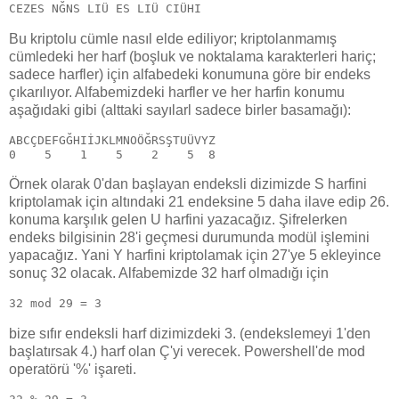
CEZES NĞNS LIÜ ES LIÜ CIÜHI
Bu kriptolu cümle nasıl elde ediliyor; kriptolanmamış
cümledeki her harf (boşluk ve noktalama karakterleri hariç;
sadece harfler) için alfabedeki konumuna göre bir endeks
çıkarılıyor. Alfabemizdeki harfler ve her harfin konumu
aşağıdaki gibi (alttaki sayılarl sadece birler basamağı):
ABCÇDEFGĞHIİJKLMNOÖĞRSŞTUÜVYZ
0    5    1    5    2    5  8
Örnek olarak 0'dan başlayan endeksli dizimizde S harfini
kriptolamak için altındaki 21 endeksine 5 daha ilave edip 26.
konuma karşılık gelen U harfini yazacağız. Şifrelerken
endeks bilgisinin 28'i geçmesi durumunda modül işlemini
yapacağız. Yani Y harfini kriptolamak için 27'ye 5 ekleyince
sonuç 32 olacak. Alfabemizde 32 harf olmadığı için
32 mod 29 = 3
bize sıfır endeksli harf dizimizdeki 3. (endekslemeyi 1'den
başlatırsak 4.) harf olan Ç'yi verecek. Powershell'de mod
operatörü '%' işareti.