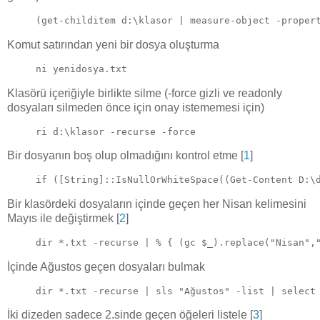
(get-childitem d:\klasor | measure-object -proper
Komut satırından yeni bir dosya oluşturma
ni yenidosya.txt
Klasörü içeriğiyle birlikte silme (-force gizli ve readonly
dosyaları silmeden önce için onay istememesi için)
ri d:\klasor -recurse -force
Bir dosyanın boş olup olmadığını kontrol etme [
1
]
if ([String]::IsNullOrWhiteSpace((Get-Content D:\
Bir klasördeki dosyaların içinde geçen her Nisan kelimesini
Mayıs ile değiştirmek [
2
]
dir *.txt -recurse | % { (gc $_).replace("Nisan",
İçinde Ağustos geçen dosyaları bulmak
dir *.txt -recurse | sls "Ağustos" -list | select
İki dizeden sadece 2.sinde geçen öğeleri listele [
3
]