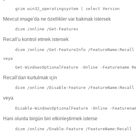
gcim win32_operatingsystem | select Version
Mevcut image'da ne özellikler var bakmak istersek
dism /online /Get-Features
Recall'u kontrol etmek istersek
dism /online /Get-FeatureInfo /FeatureName:Recall
veya
Get-
WindowsOptionalFeature -Online -Featurename R
Recall'dan kurtulmak için
dism /online /Disable-Feature /FeatureName:Recall
veya
Disable-
WindowsOptionalFeature -Online -Featurena
Hani olurda birgün biri etkinleştirmek isterse
dism /online /Enable-Feature /FeatureName:Recall