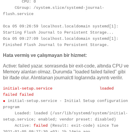
        CPU: 0
     CGroup: /system.slice/systemd-journal-
flush.service
Oca 05 09:26:59 localhost.localdomain systemd[1]: 
Starting Flush Journal to Persistent Storage...
Oca 05 09:27:09 localhost.localdomain systemd[1]: 
Finished Flush Journal to Persistent Storage.
Hata vermiş ve çalışmayan bir hizmet:
Active: failed yazar. sonrasında bir exit-code, altında CPU ve
Memory alanları olmaz. Durumda "loaded failed failed" gibi
bir ifade olur. Alıntılanan journalctl loglarında ayrıntı verilir.
initial-setup.service
loaded 
failed failed
●
 initial-setup.service - Initial Setup configuration 
program
     Loaded: loaded (/usr/lib/systemd/system/initial-
setup.service; enabled; vendor preset: disabled)
     Active: 
failed 
(Result: exit-code) since Tue 
2021-01-05 09:27:30 +03; 1h 14min ago