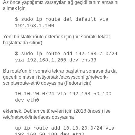
Az önce yaptığımız varsayılan ağ geçidi tanımlamasını
silmek için
$ sudo ip route del default via
192.168.1.100
Yeni bir statik route eklemek için (bir sonraki tekrar
başlatmada silinir)
$ sudo ip route add 192.168.7.0/24
via 192.168.1.200 dev ens33
Bu route'un bir sonraki tekrar başlatma sonrasında da
geçerli olmasını istiyorsak /etc/sysconfig/network-
scripts/route-eth0 dosyasına (Fedora için)
10.10.20.0/24 via 192.168.50.100
dev eth0
eklemek, Debian ve türevleri için (2018 öncesi) ise
/etc/network/interfaces dosyasına
up ip route add 10.10.20.0/24 via
192.168.50.100 dev eth0