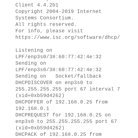
Client 4.4.2b1
Copyright 2004-2019 Internet
Systems Consortium.
All rights reserved.
For info, please visit
https://www.isc.org/software/dhcp/
Listening on
LPF/enp3s0/38:60:77:42:4e:32
Sending on
LPF/enp3s0/38:60:77:42:4e:32
Sending on Socket/fallback
DHCPDISCOVER on enp3s0 to
255.255.255.255 port 67 interval 7
(xid=0xb59d4262)
DHCPOFFER of 192.168.0.25 from
192.168.0.1
DHCPREQUEST for 192.168.0.25 on
enp3s0 to 255.255.255.255 port 67
(xid=0xb59d4262)
DHCPACK of 192.168.0.25 from