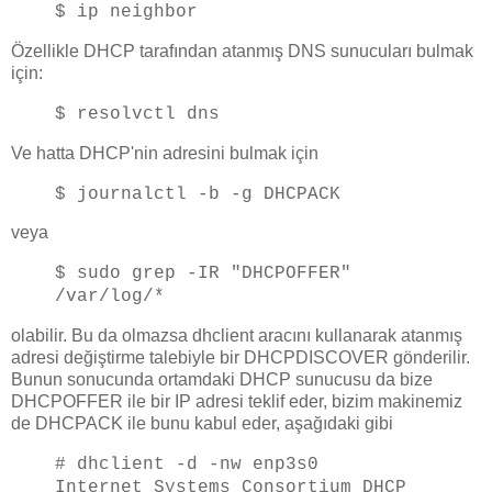
$ ip neighbor
Özellikle DHCP tarafından atanmış DNS sunucuları bulmak
için:
$ resolvctl dns
Ve hatta DHCP'nin adresini bulmak için
$ journalctl -b -g DHCPACK
veya
$ sudo grep -IR "DHCPOFFER"
/var/log/*
olabilir. Bu da olmazsa dhclient aracını kullanarak atanmış
adresi değiştirme talebiyle bir DHCPDISCOVER gönderilir.
Bunun sonucunda ortamdaki DHCP sunucusu da bize
DHCPOFFER ile bir IP adresi teklif eder, bizim makinemiz
de DHCPACK ile bunu kabul eder, aşağıdaki gibi
# dhclient -d -nw enp3s0
Internet Systems Consortium DHCP