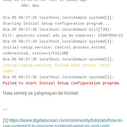
        CPU: 5ms
Oca 05 09:27:29 localhost.localdomain systemd[1]: 
Starting Initial Setup configuration program...
Oca 05 09:27:30 localhost.localdomain kill[739]: 
kill: geçersiz sinyal adı ya da numarası: SIGRTMIN+21
Oca 05 09:27:30 localhost.localdomain systemd[1]: 
initial-setup.service: Control process exited, 
code=exited, status=1/FAILURE
Oca 05 09:27:30 localhost.localdomain systemd[1]: 
initial-setup.service: Failed with result 'exit-
code'.
Oca 05 09:27:30 localhost.localdomain systemd[1]: 
Failed to start Initial Setup configuration program.
Hata vermiş ve çalışmayan bir hizmet:
---
[1]
https://www.digitalocean.com/community/tutorials/how-to-
use-systemctl-to-manage-systemd-services-and-units