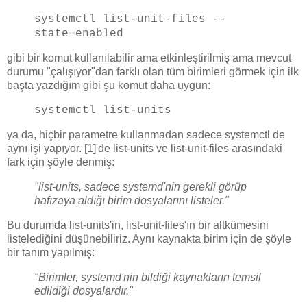
systemctl list-unit-files --
state=enabled
gibi bir komut kullanılabilir ama etkinleştirilmiş ama mevcut
durumu "çalışıyor"dan farklı olan tüm birimleri görmek için ilk
başta yazdığım gibi şu komut daha uygun:
systemctl list-units
ya da, hiçbir parametre kullanmadan sadece systemctl de
aynı işi yapıyor. [1]'de list-units ve list-unit-files arasındaki
fark için şöyle denmiş:
"list-units, sadece systemd'nin gerekli görüp
hafızaya aldığı birim dosyalarını listeler."
Bu durumda list-units'in, list-unit-files'ın bir altkümesini
listelediğini düşünebiliriz. Aynı kaynakta birim için de şöyle
bir tanım yapılmış:
"Birimler, systemd'nin bildiği kaynakların temsil
edildiği dosyalardır."