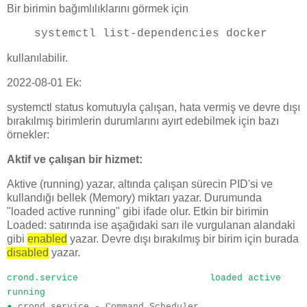
Bir birimin bağımlılıklarını görmek için
systemctl list-dependencies docker
kullanılabilir.
2022-08-01 Ek:
systemctl status komutuyla çalışan, hata vermiş ve devre dışı
bırakılmış birimlerin durumlarını ayırt edebilmek için bazı
örnekler:
Aktif ve çalışan bir hizmet:
Aktive (running) yazar, altında çalışan sürecin PID'si ve
kullandığı bellek (Memory) miktarı yazar. Durumunda
"loaded active running" gibi ifade olur. Etkin bir birimin
Loaded: satırında ise aşağıdaki sarı ile vurgulanan alandaki
gibi
enabled
yazar. Devre dışı bırakılmış bir birim için burada
disabled
yazar.
crond.service
loaded active 
running
● 
crond.service - Command Scheduler