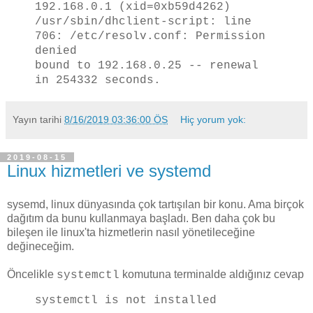
192.168.0.1 (xid=0xb59d4262)
/usr/sbin/dhclient-script: line
706: /etc/resolv.conf: Permission
denied
bound to 192.168.0.25 -- renewal
in 254332 seconds.
Yayın tarihi
8/16/2019 03:36:00 ÖS
Hiç yorum yok:
2019-08-15
Linux hizmetleri ve systemd
sysemd, linux dünyasında çok tartışılan bir konu. Ama birçok
dağıtım da bunu kullanmaya başladı. Ben daha çok bu
bileşen ile linux'ta hizmetlerin nasıl yönetileceğine
değineceğim.
Öncelikle
komutuna terminalde aldığınız cevap
systemctl
systemctl is not installed