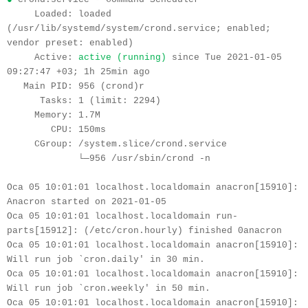
     Loaded: loaded 
(/usr/lib/systemd/system/crond.service; enabled; 
vendor preset: enabled)
     Active: 
active (running) 
since Tue 2021-01-05 
09:27:47 +03; 1h 25min ago
   Main PID: 956 (crond)r
      Tasks: 1 (limit: 2294)
     Memory: 1.7M
        CPU: 150ms
     CGroup: /system.slice/crond.service
             └─956 /usr/sbin/crond -n
Oca 05 10:01:01 localhost.localdomain anacron[15910]: 
Anacron started on 2021-01-05
Oca 05 10:01:01 localhost.localdomain run-
parts[15912]: (/etc/cron.hourly) finished 0anacron
Oca 05 10:01:01 localhost.localdomain anacron[15910]: 
Will run job `cron.daily' in 30 min.
Oca 05 10:01:01 localhost.localdomain anacron[15910]: 
Will run job `cron.weekly' in 50 min.
Oca 05 10:01:01 localhost.localdomain anacron[15910]: 