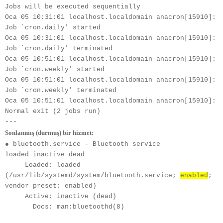
Jobs will be executed sequentially
Oca 05 10:31:01 localhost.localdomain anacron[15910]: 
Job `cron.daily' started
Oca 05 10:31:01 localhost.localdomain anacron[15910]: 
Job `cron.daily' terminated
Oca 05 10:51:01 localhost.localdomain anacron[15910]: 
Job `cron.weekly' started
Oca 05 10:51:01 localhost.localdomain anacron[15910]: 
Job `cron.weekly' terminated
Oca 05 10:51:01 localhost.localdomain anacron[15910]: 
Normal exit (2 jobs run)
---
Sonlanmış (durmuş) bir hizmet:
● bluetooth.service - Bluetooth service
loaded inactive dead
     Loaded: loaded 
(/usr/lib/systemd/system/bluetooth.service; 
enabled
; 
vendor preset: enabled)
     Active: inactive (dead)
       Docs: man:bluetoothd(8)