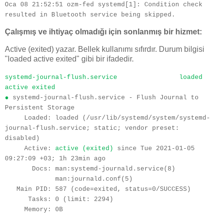
Oca 08 21:52:51 ozm-fed systemd[1]: Condition check 
resulted in Bluetooth service being skipped.
Çalışmış ve ihtiyaç olmadığı için sonlanmış bir hizmet:
Active (exited) yazar. Bellek kullanımı sıfırdır. Durum bilgisi
"loaded active exited" gibi bir ifadedir.
systemd-journal-flush.service
loaded 
active exited
● 
systemd-journal-flush.service - Flush Journal to 
Persistent Storage
     Loaded: loaded (/usr/lib/systemd/system/systemd-
journal-flush.service; static; vendor preset: 
disabled)
     Active: 
active (exited) 
since Tue 2021-01-05 
09:27:09 +03; 1h 23min ago
       Docs: man:systemd-journald.service(8)
             man:journald.conf(5)
   Main PID: 587 (code=exited, status=0/SUCCESS)
      Tasks: 0 (limit: 2294) 
     Memory: 0B