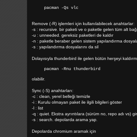
pacman -Qs vlc
Remove (-R) işlemleri için kullanılabilecek anahtarlar:
-s : recursive. bir paketi ve o paketle gelen tüm alt bağı
-u : unneeded. gereksiz paketleri de kaldır
-n : paketle beraber gelen sistem yapılandırma dosyala
-s : yapılandırma dosyalarını da sil
Dolayısıyla thunderbird ile gelen bütün herşeyi kaldır
pacman -Rnu thunderbird
olabilir.
Sync (-S) anahtarları:
-c : clean, yerel belleği temizle
-i : Kurulu olmayan paket ile ilgili bilgileri göster
-l : list
-q : quiet. Ekstra ayrıntılara (sürüm no, repo adı vs) gi
-s : search. depolarda arama yap.
Depolarda chromium aramak için