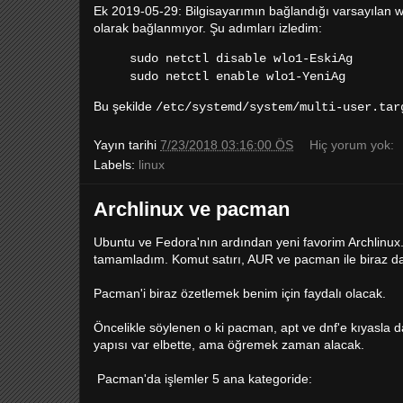
Ek 2019-05-29: Bilgisayarımın bağlandığı varsayılan wi
olarak bağlanmıyor. Şu adımları izledim:
sudo netctl disable wlo1-EskiAg
sudo netctl enable wlo1-YeniAg
Bu şekilde
/etc/systemd/system/multi-user.ta
Yayın tarihi
7/23/2018 03:16:00 ÖS
Hiç yorum yok:
Labels:
linux
Archlinux ve pacman
Ubuntu ve Fedora'nın ardından yeni favorim Archlinux
tamamladım. Komut satırı, AUR ve pacman ile biraz dah
Pacman'i biraz özetlemek benim için faydalı olacak.
Öncelikle söylenen o ki pacman, apt ve dnf'e kıyasla d
yapısı var elbette, ama öğremek zaman alacak.
Pacman'da işlemler 5 ana kategoride: