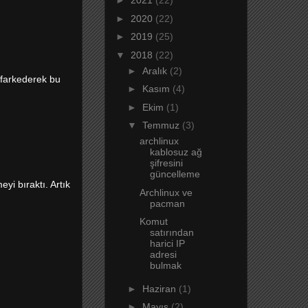
►
2021
(22)
►
2020
(22)
►
2019
(25)
▼
2018
(22)
►
Aralık
(2)
i farkederek bu
►
Kasım
(4)
►
Ekim
(1)
▼
Temmuz
(3)
archlinux
kablosuz ağ
şifresini
güncelleme
yi bıraktı. Artık
Archlinux ve
pacman
Komut
satırından
harici IP
adresi
bulmak
►
Haziran
(1)
►
Mayıs
(2)