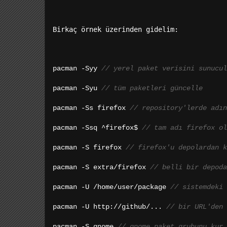
Birkaç örnek üzerinden gidelim:
pacman -Syy 
// yerel paket verisini sunucu
pacman -Syu 
// tüm paketleri güncelle
pacman -Ss firefox 
// repository'lerde adın
pacman -Ssq ^firefox$ 
// tam adı firefox ol
pacman -S firefox 
// firefox'u depolardan k
pacman -S extra/firefox 
// belli bir depoda
pacman -U /home/user/package 
// sistemdeki 
pacman -U http://github/... 
// bir URL'den 
pacman -S gnome 
// gnome paket grubunu kur