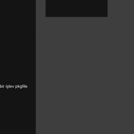
r işlev pkgfile