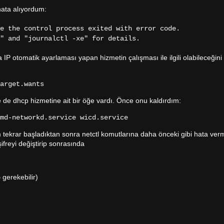
hata alıyordum:
se the control process exited with error code.
" and "journalctl -xe" for details.
a IP otomatik ayarlaması yapan hizmetin çalışması ile ilgili olabileceğin
target.wants
e de dhcp hizmetine ait bir öğe vardı. Önce onu kaldırdım:
md-networkd.service wicd.service
 tekrar başladıktan sonra netctl komutlarına daha önceki gibi hata verme
şifreyi değiştirip sonrasında
gerekebilir)
p