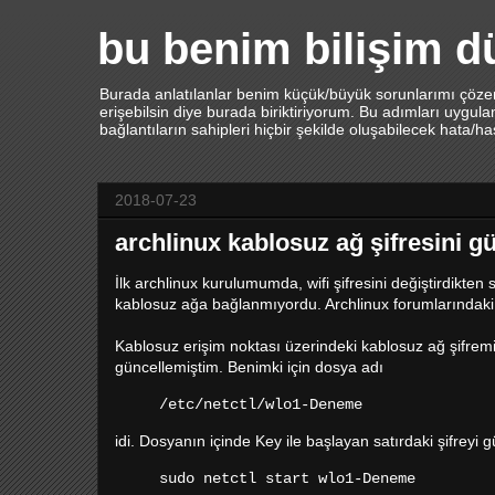
bu benim bilişim 
Burada anlatılanlar benim küçük/büyük sorunlarımı çözerk
erişebilsin diye burada biriktiriyorum. Bu adımları uygu
bağlantıların sahipleri hiçbir şekilde oluşabilecek hata/h
2018-07-23
archlinux kablosuz ağ şifresini 
İlk archlinux kurulumumda, wifi şifresini değiştirdikte
kablosuz ağa bağlanmıyordu. Archlinux forumlarındak
Kablosuz erişim noktası üzerindeki kablosuz ağ şifremi d
güncellemiştim. Benimki için dosya adı
/etc/netctl/wlo1-Deneme
idi. Dosyanın içinde Key ile başlayan satırdaki şifreyi 
sudo netctl start wlo1-Deneme