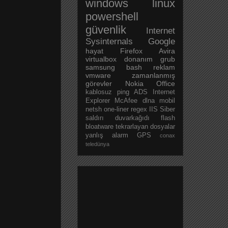
windows
linux
powershell
güvenlik
Internet
Sysinternals
Google
hayat
Firefox
Avira
virtualbox
donanım
grub
samsung
bash
reklam
vmware
zamanlanmış
görevler
Nokia
Office
kablosuz
ping
ADS
Internet
Explorer
McAfee
dlna
mobil
netsh
one-liner
regex
IIS
Siber
saldırı
duvarkağıdı
flash
bloatware
tekrarlayan dosyalar
yanlış alarm
GPS
conax
teledünya