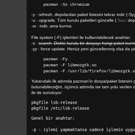
pacman -Ss chromium
-y : refresh. depolardan paket listesini tekrar indir (-Syy
-u : upgrade. Tüm kurulu paketleri güncelle (
-Suu
: de
-w : indir, ama kurma
File system (-F) işlemleri ile kullanılabilecek anahtar:
-s :
search. Diskte kurulu bir dosyayı hangi paket kur
-yy : force update. Henüz yeni güncellenmiş olsa da yin
pacman -Fy
pacman -F libmozgtk.so
pacman -F /usr/lib/firefox/libmozgtk.s
Yukarıdaki ilk adımda pacman'in dosya/paket listesini
bulunabileceğini, üçüncü adımda ise tam yolu verilen d
ile de sunuluyor:
pkgfile lsb-release
pkgfile /etc/lsb-release
Genel bir anahtar: 
-p : işlemi yapmaktansa sadece işlemin uygu