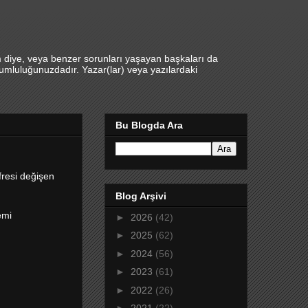
m diye, veya benzer sorunları yaşayan başkaları da
umluluğunuzdadır. Yazar(lar) veya yazılardaki
Bu Blogda Ara
fresi değişen
Blog Arşivi
emi
►
2026
(42)
►
2025
(62)
►
2024
(56)
►
2023
(61)
►
2022
(26)