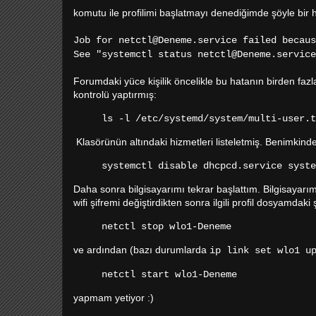
komutu ile profilimi başlatmayı denediğimde şöyle bir 
Job for netctl@Deneme.service failed becau
See "systemctl status netctl@Deneme.service
Forumdaki yüce kişilik öncelikle bu hatanın birden fazl
kontrolü yaptırmış:
ls -l /etc/systemd/system/multi-user.
Klasörünün altındaki hizmetleri listeletmiş. Benimkind
systemctl disable dhcpcd.service syste
Daha sonra bilgisayarımı tekrar başlattım. Bilgisayarım
wifi şifremi değiştirdikten sonra ilgili profil dosyamdaki 
netctl stop wlo1-Deneme
ve ardından (bazı durumlarda
ip link set wlo1 u
netctl start wlo1-Deneme
yapmam yetiyor :)