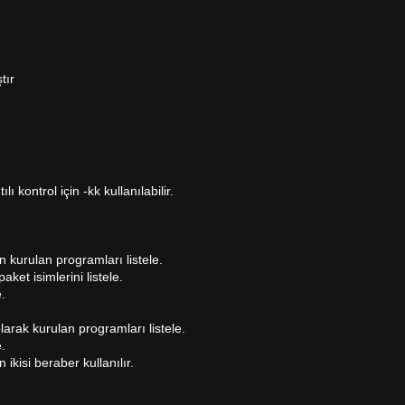
tır
ı kontrol için -kk kullanılabilir.
an kurulan programları listele.
ket isimlerini listele.
.
arak kurulan programları listele.
.
ikisi beraber kullanılır.