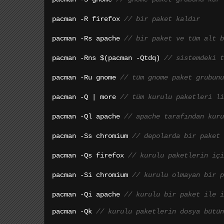
pacman -R firefox 
// bir paket kaldır
pacman -Rs apache 
// bir paket ve tüm alt b
pacman -Rns $(pacman -Qtdq) 
// sistemdeki t
pacman -Ru gnome 
// tüm gnome paket grubunu
pacman -Q | more 
// tüm kurulu paketleri li
pacman -Ql apache 
// apache tarafından kuru
pacman -Ss chromium 
// depolarda bir paket 
pacman -Qs firefox 
// kurulu paketlerin içi
pacman -Si chromium 
// kurulu olmayan bir p
pacman -Qi apache 
// kurulu bir paket ile i
pacman -Qk 
// kurulu paketlerin dosya bütün