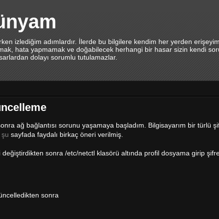
dünyam
en izlediğim adımlardır. İlerde bu bilgilere kendim her yerden erişeyi
lamak, hata yapmamak ve doğabilecek herhangi bir hasar sizin kendi sor
asarlardan dolayı sorumlu tutulamazlar.
güncelleme
n sonra ağ bağlantısı sorunu yaşamaya başladım. Bilgisayarım bir türlü şi
i
şu
sayfada faydalı birkaç öneri verilmiş.
eğiştirdikten sonra /etc/netctl klasörü altında profil dosyama girip şifr
güncelledikten sonra