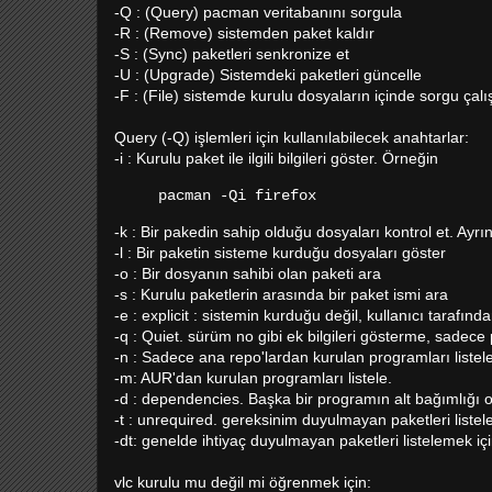
-Q : (Query) pacman veritabanını sorgula
-R : (Remove) sistemden paket kaldır
-S : (Sync) paketleri senkronize et
-U : (Upgrade) Sistemdeki paketleri güncelle
-F : (File) sistemde kurulu dosyaların içinde sorgu çalış
Query (-Q) işlemleri için kullanılabilecek anahtarlar:
-i : Kurulu paket ile ilgili bilgileri göster. Örneğin
pacman -Qi firefox
-k : Bir pakedin sahip olduğu dosyaları kontrol et. Ayrıntıl
-l : Bir paketin sisteme kurduğu dosyaları göster
-o : Bir dosyanın sahibi olan paketi ara
-s : Kurulu paketlerin arasında bir paket ismi ara
-e : explicit : sistemin kurduğu değil, kullanıcı tarafınd
-q : Quiet. sürüm no gibi ek bilgileri gösterme, sadece pa
-n : Sadece ana repo'lardan kurulan programları listele
-m: AUR'dan kurulan programları listele.
-d : dependencies. Başka bir programın alt bağımlığı ol
-t : unrequired. gereksinim duyulmayan paketleri listele
-dt: genelde ihtiyaç duyulmayan paketleri listelemek için 
vlc kurulu mu değil mi öğrenmek için: