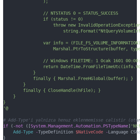
                );
                // NTSTATUS 0 = STATUS_SUCCESS
                if (status != 0)
                    throw new InvalidOperationExceptio
                        string.Format("NtQueryVolumeIn
                var info = (FILE_FS_VOLUME_INFORMATION
                    Marshal.PtrToStructure(buffer, typ
                // Windows FILETIME: 1 Ocak 1601 00:00
                return DateTime.FromFileTimeUtc(info.V
            }
            finally { Marshal.FreeHGlobal(buffer); }
        }
        finally { CloseHandle(hFile); }
    }
}
'@
# Add-Type'i yalnizca henuz eklenmemisse calistir (otu
if
 (
-not
 ([
System.Management.Automation.PSTypeName
]
'Nt
Add-Type
-
TypeDefinition 
$NativeCode
-
Language CSh
}