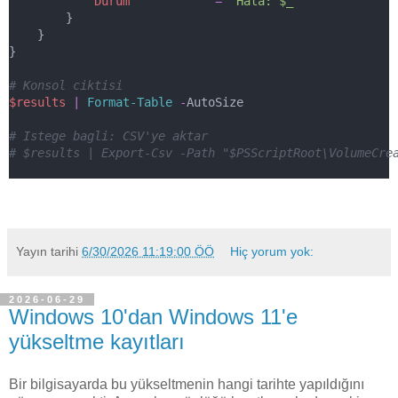
Durum
=
"Hata: $_"
        }
    }
}
# Konsol ciktisi
$results
|
Format-Table
-
AutoSize
# Istege bagli: CSV'ye aktar
# $results | Export-Csv -Path "$PSScriptRoot\VolumeCre
Yayın tarihi
6/30/2026 11:19:00 ÖÖ
Hiç yorum yok:
2026-06-29
Windows 10'dan Windows 11'e
yükseltme kayıtları
Bir bilgisayarda bu yükseltmenin hangi tarihte yapıldığını