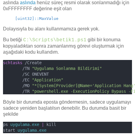
aslında
aslında
henüz süreç resmi olarak sonlanmadığı için
0xFFFFFFFF değerine eşit olan
[uint32]::MaxValue
Dolayısıyla bu alanı kullanmamıza gerek yok.
Bu betiği
gibi bir konuma
C:\Scripts\betik1.ps1
kopyaladıktan sonra zamanlanmış görevi oluşturmak için
aşağıdaki kodu kullandım.
schtasks
 /Create 
        /TN 
"Uygulama Sonlanma Bildirimi"
        /SC ONEVENT 
        /EC 
"Application"
        /MO 
"*[System[Provider[@Name='Application Hang
        /TR 
"powershell.exe -ExecutionPolicy Bypass -F
Böyle bir durumda eposta göndermesin, sadece uygulamayı
sadece yeniden başlatılsın denebilir. Bu durumda basit bir
şekilde
ps 
uygulama.exe
|
 kill
start 
uygulama.exe