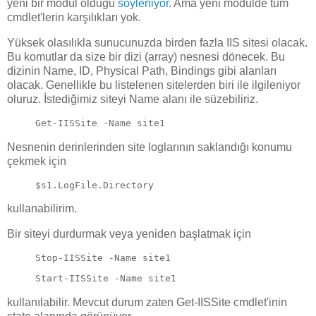
yeni bir modül olduğu
söyleniyor
. Ama yeni modülde tüm
cmdlet'lerin karşılıkları yok.
Yüksek olasılıkla sunucunuzda birden fazla IIS sitesi olacak.
Bu komutlar da size bir dizi (array) nesnesi dönecek. Bu
dizinin Name, ID, Physical Path, Bindings gibi alanları
olacak. Genellikle bu listelenen sitelerden biri ile ilgileniyor
oluruz. İstediğimiz siteyi Name alanı ile süzebiliriz.
Get-IISSite -Name site1
Nesnenin derinlerinden site loglarının saklandığı konumu
çekmek için
$s1.LogFile.Directory
kullanabilirim.
Bir siteyi durdurmak veya yeniden başlatmak için
Stop-IISSite -Name site1
Start-IISSite -Name site1
kullanılabilir. Mevcut durum zaten Get-IISSite cmdlet'inin