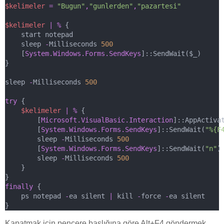
$kelimeler
=
"Bugun"
,
"gunlerden"
,
"pazartesi"
$kelimeler
|
%
 { 
    start notepad
    sleep 
-
Milliseconds 
500
    [
System.Windows.Forms.SendKeys
]::SendWait($_)
}
sleep 
-
Milliseconds 
500
try
 {
$kelimeler
|
%
 {
        [
Microsoft.VisualBasic.Interaction
]::AppActiva
        [
System.Windows.Forms.SendKeys
]::SendWait(
"%{F
        sleep 
-
Milliseconds 
500
        [
System.Windows.Forms.SendKeys
]::SendWait(
"n"
)
        sleep 
-
Milliseconds 
500
    }
}
finally
 {
    ps notepad 
-
ea silent 
|
 kill 
-
force 
-
ea silent
}
Kapatmak için pencere başlığına göre Alt+F4 göndermek