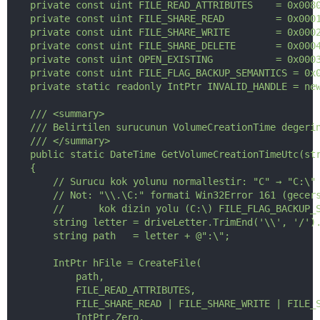
    private const uint FILE_READ_ATTRIBUTES    = 0x008
    private const uint FILE_SHARE_READ         = 0x000
    private const uint FILE_SHARE_WRITE        = 0x000
    private const uint FILE_SHARE_DELETE       = 0x000
    private const uint OPEN_EXISTING           = 0x000
    private const uint FILE_FLAG_BACKUP_SEMANTICS = 0x
    private static readonly IntPtr INVALID_HANDLE = ne
    /// <summary>
    /// Belirtilen surucunun VolumeCreationTime degeri
    /// </summary>
    public static DateTime GetVolumeCreationTimeUtc(st
    {
        // Surucu kok yolunu normallestir: "C" → "C:\"
        // Not: "\\.\C:" formati Win32Error 161 (gecer
        //      kok dizin yolu (C:\) FILE_FLAG_BACKUP_
        string letter = driveLetter.TrimEnd('\\', '/')
        string path   = letter + @":\";
        IntPtr hFile = CreateFile(
            path,
            FILE_READ_ATTRIBUTES,
            FILE_SHARE_READ | FILE_SHARE_WRITE | FILE_
            IntPtr.Zero,