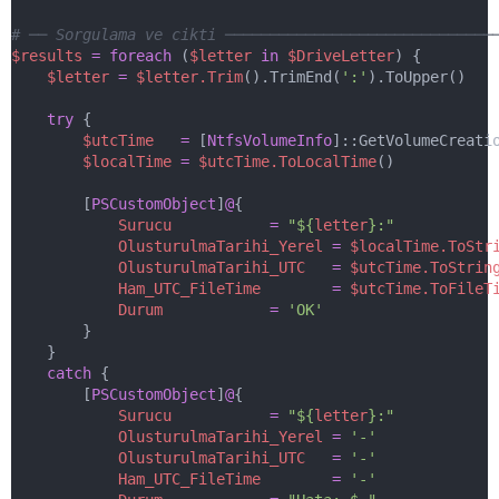
# ── Sorgulama ve cikti ──────────────────────────────
$results
=
foreach
 (
$letter
in
$DriveLetter
) {
$letter
=
$letter.Trim
().TrimEnd(
':'
).ToUpper()
try
 {
$utcTime
=
 [
NtfsVolumeInfo
]::GetVolumeCreati
$localTime
=
$utcTime.ToLocalTime
()
        [
PSCustomObject
]
@
{
Surucu
=
"${
letter
}:"
OlusturulmaTarihi_Yerel
=
$localTime.ToStr
OlusturulmaTarihi_UTC
=
$utcTime.ToStrin
Ham_UTC_FileTime
=
$utcTime.ToFileT
Durum
=
'OK'
        }
    }
catch
 {
        [
PSCustomObject
]
@
{
Surucu
=
"${
letter
}:"
OlusturulmaTarihi_Yerel
=
'-'
OlusturulmaTarihi_UTC
=
'-'
Ham_UTC_FileTime
=
'-'