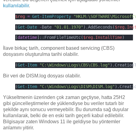
kullanılabilir
.
$reg
=
Get-ItemProperty
"HKLM:\SOFTWARE\Microsoft
(
Get-Date
-
Date 
"01.01.1970"
).AddSeconds(
$reg.Ins
[
datetime
]::FromFileTimeUtc(
$reg.InstallTime
)
İlave birkaç tarih, component based servicing (CBS)
dosyasını oluşturulma tarihi olabilir.
(
Get-Item
"C:\Windows\Logs\CBS\CBS.log"
).Creation
Bir veri de DISM.log dosyası olabilir.
(
Get-Item
"C:\Windows\Logs\DISM\DISM.log"
).Creati
Yükseltmenin üzerinden çok zaman geçtiyse, hatta 25H2
gibi güncelleştirmeler de yüklendiyse bu veriler tutarlı bir
şekilde aynı sonucu vermeyebilir. Bu durumda sağ duyular
kullanılarak, belki de en eski tarih geçerli kabul edilebilir.
Bilgisayar zaten Windows 11 ile geldiyse bu yöntemler
anlamını yitirir.