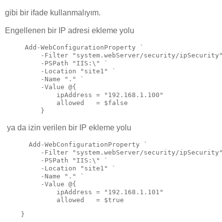
gibi bir ifade kullanmalıyım.
Engellenen bir IP adresi ekleme yolu
Add-WebConfigurationProperty `
    -Filter "system.webServer/security/ipSecurity
    -PSPath "IIS:\" `
    -Location "site1" `
    -Name "." `
    -Value @{
        ipAddress = "192.168.1.100"
        allowed   = $false
    } 
ya da izin verilen bir IP ekleme yolu
 Add-WebConfigurationProperty `
    -Filter "system.webServer/security/ipSecurity
    -PSPath "IIS:\" `
    -Location "site1" `
    -Name "." `
    -Value @{
        ipAddress = "192.168.1.101"
        allowed   = $true
    }