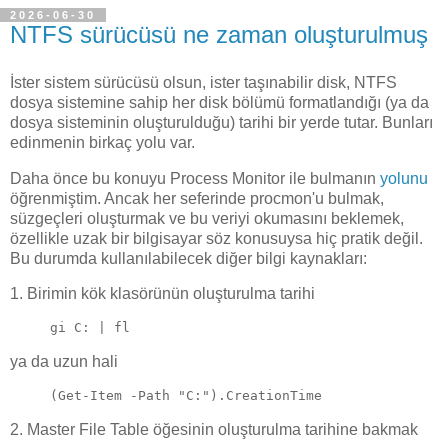
2026-06-30
NTFS sürücüsü ne zaman oluşturulmuş
İster sistem sürücüsü olsun, ister taşınabilir disk, NTFS
dosya sistemine sahip her disk bölümü formatlandığı (ya da
dosya sisteminin oluşturulduğu) tarihi bir yerde tutar. Bunları
edinmenin birkaç yolu var.
Daha önce bu konuyu Process Monitor ile bulmanın
yolunu
öğrenmiştim. Ancak her seferinde procmon'u bulmak,
süzgeçleri oluşturmak ve bu veriyi okumasını beklemek,
özellikle uzak bir bilgisayar söz konusuysa hiç pratik değil.
Bu durumda kullanılabilecek diğer bilgi kaynakları:
1. Birimin kök klasörünün oluşturulma tarihi
gi C: | fl
ya da uzun hali
(Get-Item -Path "C:").CreationTime
2. Master File Table öğesinin oluşturulma tarihine bakmak