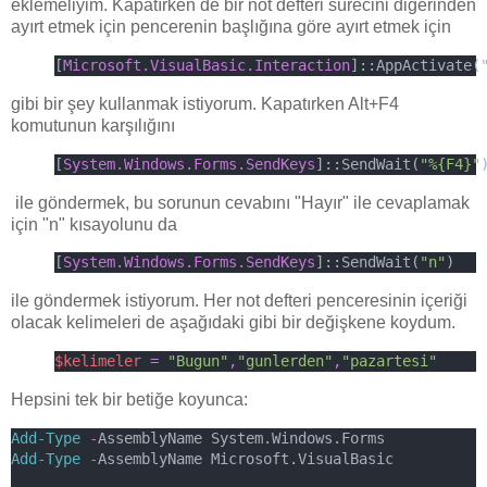
eklemeliyim. Kapatırken de bir not defteri sürecini diğerinden
ayırt etmek için pencerenin başlığına göre ayırt etmek için
[
Microsoft.VisualBasic.Interaction
]::AppActivate(
gibi bir şey kullanmak istiyorum. Kapatırken Alt+F4
komutunun karşılığını
[
System.Windows.Forms.SendKeys
]::SendWait(
"%{F4}"
ile göndermek, bu sorunun cevabını "Hayır" ile cevaplamak
için "n" kısayolunu da
[
System.Windows.Forms.SendKeys
]::SendWait(
"n"
)
ile göndermek istiyorum. Her not defteri penceresinin içeriği
olacak kelimeleri de aşağıdaki gibi bir değişkene koydum.
$kelimeler 
=
"Bugun"
,
"gunlerden"
,
"pazartesi"
Hepsini tek bir betiğe koyunca:
Add-Type
-
AssemblyName System.Windows.Forms
Add-Type
-
AssemblyName Microsoft.VisualBasic