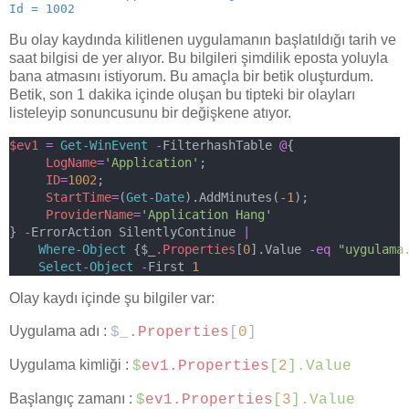
Id = 1002
Bu olay kaydında kilitlenen uygulamanın başlatıldığı tarih ve
saat bilgisi de yer alıyor. Bu bilgileri şimdilik eposta yoluyla
bana atmasını istiyorum. Bu amaçla bir betik oluşturdum.
Betik, son 1 dakika içinde oluşan bu tipteki bir olayları
listeleyip sonuncusunu bir değişkene atıyor.
$ev1
=
Get-WinEvent
-
FilterhashTable 
@
{
LogName
=
'Application'
;
ID
=
1002
;
StartTime
=
(
Get-Date
).AddMinutes(
-1
);
ProviderName
=
'Application Hang'
} 
-
ErrorAction SilentlyContinue 
|
Where-Object
 {$_
.Properties
[
0
].Value 
-eq
"uygulama
Select-Object
-
First 
1
Olay kaydı içinde şu bilgiler var:
Uygulama adı :
$_
.Properties
[
0
]
Uygulama kimliği :
$
ev1.Properties
[
2
].Value
Başlangıç zamanı :
$
ev1.Properties
[
3
].Value