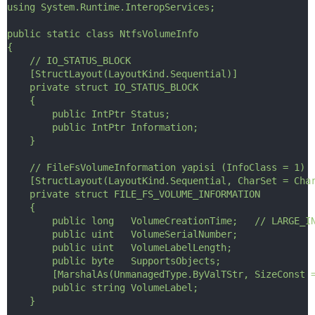
using System.Runtime.InteropServices;
public static class NtfsVolumeInfo
{
    // IO_STATUS_BLOCK
    [StructLayout(LayoutKind.Sequential)]
    private struct IO_STATUS_BLOCK
    {
        public IntPtr Status;
        public IntPtr Information;
    }
    // FileFsVolumeInformation yapisi (InfoClass = 1)
    [StructLayout(LayoutKind.Sequential, CharSet = Cha
    private struct FILE_FS_VOLUME_INFORMATION
    {
        public long   VolumeCreationTime;   // LARGE_I
        public uint   VolumeSerialNumber;
        public uint   VolumeLabelLength;
        public byte   SupportsObjects;
        [MarshalAs(UnmanagedType.ByValTStr, SizeConst 
        public string VolumeLabel;
    }