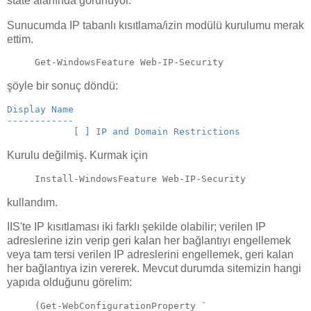
state alanında görünüyor.
Sunucumda IP tabanlı kısıtlama/izin modülü kurulumu merak
ettim.
Get-WindowsFeature Web-IP-Security
şöyle bir sonuç döndü:
Display Name                                          
------------                                          
            [ ] IP and Domain Restrictions            
Kurulu değilmiş. Kurmak için
Install-WindowsFeature Web-IP-Security
kullandım.
IIS'te IP kısıtlaması iki farklı şekilde olabilir; verilen IP
adreslerine izin verip geri kalan her bağlantıyı engellemek
veya tam tersi verilen IP adreslerini engellemek, geri kalan
her bağlantıya izin vererek. Mevcut durumda sitemizin hangi
yapıda olduğunu görelim:
(
Get-WebConfigurationProperty
 `