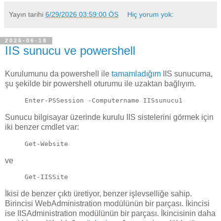
Yayın tarihi
6/29/2026 03:59:00 ÖS
Hiç yorum yok:
2026-06-18
IIS sunucu ve powershell
Kurulumunu da powershell ile
tamamladığım
IIS sunucuma,
şu şekilde bir powershell oturumu ile uzaktan bağlıyım.
Enter-PSSession -Computername IISsunucu1
Sunucu bilgisayar üzerinde kurulu IIS sistelerini görmek için
iki benzer cmdlet var:
Get-Website
ve
Get-IISSite
İkisi de benzer çıktı üretiyor, benzer işlevselliğe sahip.
Birincisi WebAdministration modülünün bir parçası. İkincisi
ise IISAdministration modülünün bir parçası. İkincisinin daha