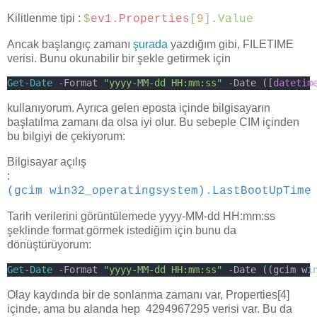
Kilitlenme tipi :
$
ev1.Properties
[
9
].Value
Ancak başlangıç zamanı
şurada
yazdığım gibi, FILETIME
verisi. Bunu okunabilir bir şekle getirmek için
Get-Date
-
Format 
"yyyy-MM-dd HH:mm:ss"
-
Date ([
datetim
kullanıyorum. Ayrıca gelen eposta içinde bilgisayarın
başlatılma zamanı da olsa iyi olur. Bu sebeple CIM içinden
bu bilgiyi de çekiyorum:
Bilgisayar açılış
:
(gcim win32_operatingsystem).LastBootUpTime
Tarih verilerini görüntülemede yyyy-MM-dd HH:mm:ss
şeklinde format görmek istediğim için bunu da
dönüştürüyorum:
Get-Date
-
Format 
"yyyy-MM-dd HH:mm:ss"
-
Date ((gcim wi
Olay kaydında bir de sonlanma zamanı var, Properties[4]
içinde, ama bu alanda hep 4294967295 verisi var. Bu da