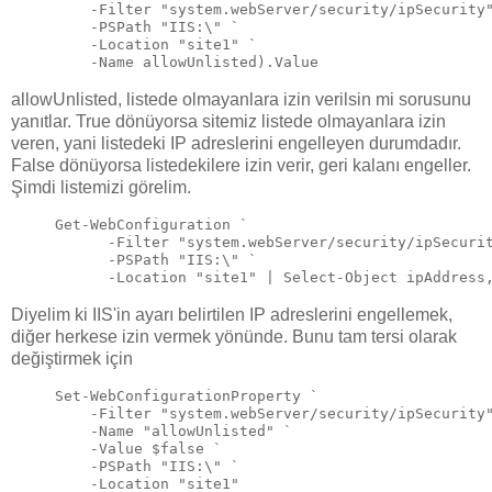
-Filter
"system.webServer/security/ipSecurity
-
PSPath
"IIS:\"
 `
-
Location
"site1"
 `
-
Name
allowUnlisted
).
Value
allowUnlisted, listede olmayanlara izin verilsin mi sorusunu
yanıtlar. True dönüyorsa sitemiz listede olmayanlara izin
veren, yani listedeki IP adreslerini engelleyen durumdadır.
False dönüyorsa listedekilere izin verir, geri kalanı engeller.
Şimdi listemizi görelim.
Get-WebConfiguration `
      -Filter "system.webServer/security/ipSecuri
      -PSPath "IIS:\" `
      -Location "site1" | Select-Object ipAddress
Diyelim ki IIS'in ayarı belirtilen IP adreslerini engellemek,
diğer herkese izin vermek yönünde. Bunu tam tersi olarak
değiştirmek için
Set-WebConfigurationProperty `
    -Filter "system.webServer/security/ipSecurity
    -Name "allowUnlisted" `
    -Value $false `
    -PSPath "IIS:\" `
    -Location "site1"