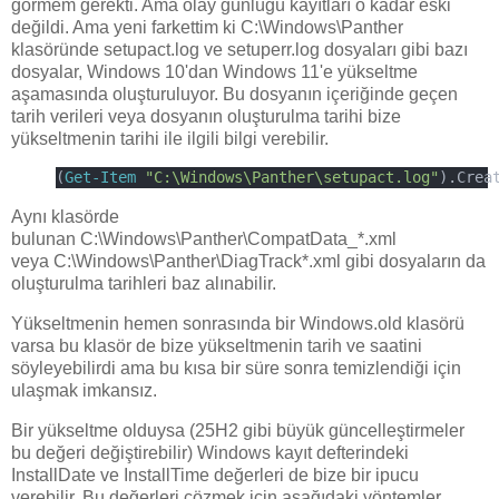
görmem gerekti. Ama olay günlüğü kayıtları o kadar eski
değildi. Ama yeni farkettim ki C:\Windows\Panther
klasöründe setupact.log ve setuperr.log dosyaları gibi bazı
dosyalar, Windows 10'dan Windows 11'e yükseltme
aşamasında oluşturuluyor. Bu dosyanın içeriğinde geçen
tarih verileri veya dosyanın oluşturulma tarihi bize
yükseltmenin tarihi ile ilgili bilgi verebilir.
(
Get-Item
"C:\Windows\Panther\setupact.log"
).Crea
Aynı klasörde
bulunan C:\Windows\Panther\CompatData_*.xml
veya C:\Windows\Panther\DiagTrack*.xml gibi dosyaların da
oluşturulma tarihleri baz alınabilir.
Yükseltmenin hemen sonrasında bir Windows.old klasörü
varsa bu klasör de bize yükseltmenin tarih ve saatini
söyleyebilirdi ama bu kısa bir süre sonra temizlendiği için
ulaşmak imkansız.
Bir yükseltme olduysa (25H2 gibi büyük güncelleştirmeler
bu değeri değiştirebilir) Windows kayıt defterindeki
InstallDate ve InstallTime değerleri de bize bir ipucu
verebilir. Bu değerleri çözmek için aşağıdaki yöntemler