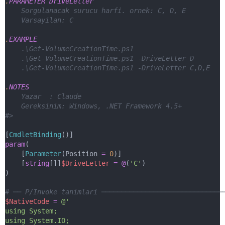
.
PARAMETER
DriveLetter
    Sorgulanacak surucu harfi. ornek: C, D, E
    Varsayilan: C
.
EXAMPLE
    .\Get-VolumeCreationTime.ps1
    .\Get-VolumeCreationTime.ps1 -DriveLetter D
    .\Get-VolumeCreationTime.ps1 -DriveLetter C,D,E
.
NOTES
    Yazar  : Claude
    Gereksinim: Windows, .NET Framework 4.5+
#>
[
CmdletBinding
()]
param
(
    [
Parameter
(Position 
=
0
)]
    [
string
[]]
$DriveLetter
=
@
(
'C'
)
)
# ── P/Invoke tanimlari ──────────────────────────────
$NativeCode
=
@'
using System;
using System.IO;