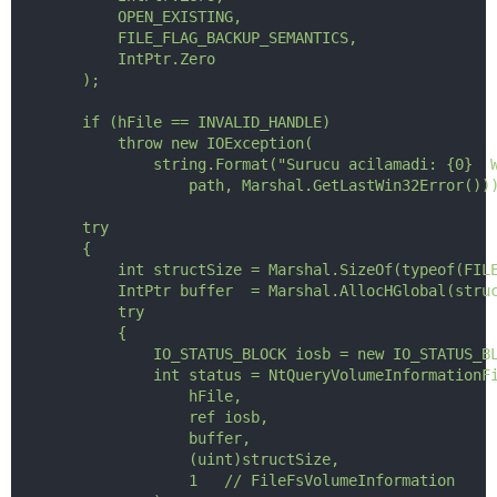
            OPEN_EXISTING,
            FILE_FLAG_BACKUP_SEMANTICS,
            IntPtr.Zero
        );
        if (hFile == INVALID_HANDLE)
            throw new IOException(
                string.Format("Surucu acilamadi: {0}  
                    path, Marshal.GetLastWin32Error())
        try
        {
            int structSize = Marshal.SizeOf(typeof(FIL
            IntPtr buffer  = Marshal.AllocHGlobal(stru
            try
            {
                IO_STATUS_BLOCK iosb = new IO_STATUS_B
                int status = NtQueryVolumeInformationF
                    hFile,
                    ref iosb,
                    buffer,
                    (uint)structSize,
                    1   // FileFsVolumeInformation