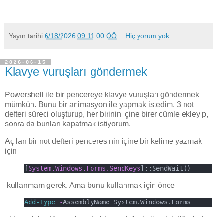
Yayın tarihi
6/18/2026 09:11:00 ÖÖ
Hiç yorum yok:
2026-06-15
Klavye vuruşları göndermek
Powershell ile bir pencereye klavye vuruşları göndermek
mümkün. Bunu bir animasyon ile yapmak istedim. 3 not
defteri süreci oluşturup, her birinin içine birer cümle ekleyip,
sonra da bunları kapatmak istiyorum.
Açılan bir not defteri penceresinin içine bir kelime yazmak
için
[
System.Windows.Forms.SendKeys
]::SendWait()
kullanmam gerek. Ama bunu kullanmak için önce
Add-Type
-
AssemblyName System.Windows.Forms