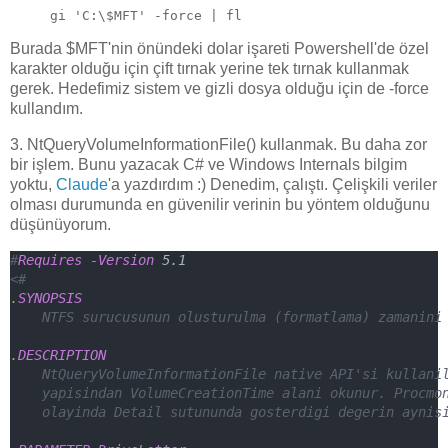
gi 'C:\$MFT' -force | fl
Burada $MFT'nin önündeki dolar işareti Powershell'de özel
karakter olduğu için çift tırnak yerine tek tırnak kullanmak
gerek. Hedefimiz sistem ve gizli dosya olduğu için de -force
kullandım.
3. NtQueryVolumeInformationFile() kullanmak. Bu daha zor
bir işlem. Bunu yazacak C# ve Windows Internals bilgim
yoktu,
Claude
'a yazdırdım :) Denedim, çalıştı. Çelişkili veriler
olması durumunda en güvenilir verinin bu yöntem olduğunu
düşünüyorum.
#
Requires -Version
5.1
<#
.
SYNOPSIS
    NTFS surucusunun olusturulma (formatlama) zamanini
.
DESCRIPTION
    NtQueryVolumeInformationFile native API'si kullani
    yapisindan VolumeCreationTime alani okunur. Procmo
    olayinda Detail sutununda gosterdigi degerin aynis