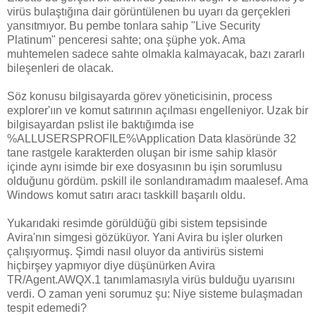
virüs bulaştığına dair görüntülenen bu uyarı da gerçekleri
yansıtmıyor. Bu pembe tonlara sahip "Live Security
Platinum" penceresi sahte; ona şüphe yok. Ama
muhtemelen sadece sahte olmakla kalmayacak, bazı zararlı
bileşenleri de olacak.
Söz konusu bilgisayarda görev yöneticisinin, process
explorer'ıın ve komut satırının açılması engelleniyor. Uzak bir
bilgisayardan pslist ile baktığımda ise
%ALLUSERSPROFILE%\Application Data klasöründe 32
tane rastgele karakterden oluşan bir isme sahip klasör
içinde aynı isimde bir exe dosyasının bu işin sorumlusu
olduğunu gördüm. pskill ile sonlandıramadım maalesef. Ama
Windows komut satırı aracı taskkill başarılı oldu.
Yukarıdaki resimde görüldüğü gibi sistem tepsisinde
Avira'nın simgesi gözüküyor. Yani Avira bu işler olurken
çalışıyormuş. Şimdi nasıl oluyor da antivirüs sistemi
hiçbirşey yapmıyor diye düşünürken Avira
TR/Agent.AWQX.1 tanımlamasıyla virüs bulduğu uyarısını
verdi. O zaman yeni sorumuz şu: Niye sisteme bulaşmadan
tespit edemedi?