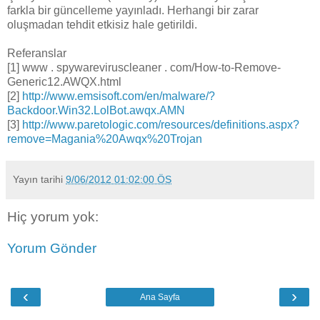
farkla bir güncelleme yayınladı. Herhangi bir zarar
oluşmadan tehdit etkisiz hale getirildi.
Referanslar
[1] www . spywareviruscleaner . com/How-to-Remove-
Generic12.AWQX.html
[2]
http://www.emsisoft.com/en/malware/?
Backdoor.Win32.LolBot.awqx.AMN
[3]
http://www.paretologic.com/resources/definitions.aspx?
remove=Magania%20Awqx%20Trojan
Yayın tarihi
9/06/2012 01:02:00 ÖS
Hiç yorum yok:
Yorum Gönder
‹
›
Ana Sayfa