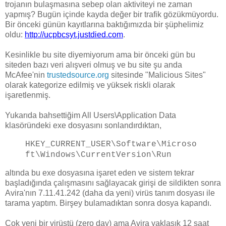
trojanın bulaşmasına sebep olan aktiviteyi ne zaman
yapmış? Bugün içinde kayda değer bir trafik gözükmüyordu.
Bir önceki günün kayıtlarına baktığımızda bir şüphelimiz
oldu:
http://ucpbcsyt.justdied.com
.
Kesinlikle bu site diyemiyorum ama bir önceki gün bu
siteden bazı veri alışveri olmuş ve bu site şu anda
McAfee'nin
trustedsource.org
sitesinde "Malicious Sites"
olarak kategorize edilmiş ve yüksek riskli olarak
işaretlenmiş.
Yukarıda bahsettiğim All Users\Application Data
klasöründeki exe dosyasını sonlandırdıktan,
HKEY_CURRENT_USER\Software\Microso
ft\Windows\CurrentVersion\Run
altında bu exe dosyasına işaret eden ve sistem tekrar
başladığında çalışmasını sağlayacak girişi de sildikten sonra
Avira'nın 7.11.41.242 (daha da yeni) virüs tanım dosyası ile
tarama yaptım. Birşey bulamadıktan sonra dosya kapandı.
Çok yeni bir virüstü (zero day) ama Avira yaklaşık 12 saat