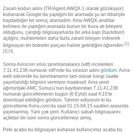
Zararlı kodun adını (TR/Agent.AWQX.1 olarak gözüküyor)
kullanarak Google'da yaptığım bir aramada şu an itibariyle
kaydadeğer bir sonuç alamadım. Ama AWQX anahtar
kelimesi ile yaptığım aramada bunun bir truva atı bileşeni
olduğunu, çalıştığı bilgisayarlarda bir arka kapı (backdoor)
açtığını, muhtemelen daha fazla zararlı bileşen indirerek
[1],
bilgisayarı bir botnetin parçası haline getirdiğini öğrendim
[2],[3]
.
Sonra Avira'nın virüs tanımlamalarını (vdf) incelerken
7.11.41.238 numaralı vdf'inde bu virüsün adını
gördüm
. Avira
web sitesinde bu tanımlamanın tam olarak hangi saatte
yayınlandığı bilgisini vermiyor maalesef. Ama yerel
ağımızdaki AMC Sunucu'nun kayıtlarından 7.11.41.238
numaralı güncellemenin bugün (6 Eylül) saat 4:15'te
download edildiğini gördüm. Tahmin ediyorum ki bu
güncelleme Avira.com'da saat 01:15-04:15 saatleri arasında
yayınlanmış. Yani çok yeni. Kullanıcı sabah bilgisayarını
açtıktan bir süre sonra güncellemeyi almış.
Peki acaba bu bilgisayarı kullanan kullanıcımız acaba bu