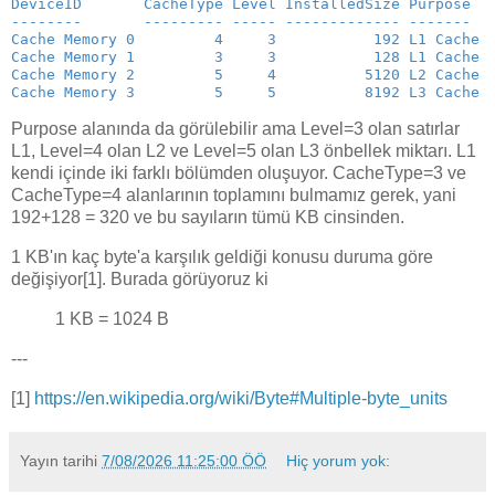
DeviceID       CacheType Level InstalledSize Purpose
--------       --------- ----- ------------- -------
Cache Memory 0         4     3           192 L1 Cache
Cache Memory 1         3     3           128 L1 Cache
Cache Memory 2         5     4          5120 L2 Cache
Cache Memory 3         5     5          8192 L3 Cache 
Purpose alanında da görülebilir ama Level=3 olan satırlar
L1, Level=4 olan L2 ve Level=5 olan L3 önbellek miktarı. L1
kendi içinde iki farklı bölümden oluşuyor. CacheType=3 ve
CacheType=4 alanlarının toplamını bulmamız gerek, yani
192+128 = 320 ve bu sayıların tümü KB cinsinden.
1 KB'ın kaç byte'a karşılık geldiği konusu duruma göre
değişiyor[1]. Burada görüyoruz ki
1 KB = 1024 B
---
[1]
https://en.wikipedia.org/wiki/Byte#Multiple-byte_units
Yayın tarihi
7/08/2026 11:25:00 ÖÖ
Hiç yorum yok: