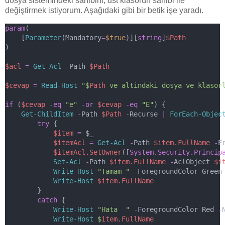
dosya sistemindeki sahibini, üst klasörün sahibi ile
değiştirmek istiyorum. Aşağıdaki gibi bir betik işe yaradı.
param
(
    [
Parameter
(Mandatory
=
$true
)][
string
]
$Path
)
$acl
=
Get-Acl
-
Path 
$Path
$cevap
=
Read-Host
"$
Path
 ve altindaki dosya ve klasor
if
 (
$cevap
-eq
"e"
-or
$cevap
-eq
"E"
) {
Get-ChildItem
-
Path 
$Path
-
Recurse 
|
ForEach-Objec
try
 {
$item
=
 $_
$itemAcl
=
Get-Acl
-
Path 
$item.FullName 
-
E
$itemAcl.SetOwner
([
System.Security.Princip
Set-Acl
-
Path 
$item.FullName
-
AclObject 
$i
Write-Host
"Tamam "
-
ForegroundColor Green
Write-Host
$item.FullName
        }
catch
 {
Write-Host
"Hata  "
-
ForegroundColor Red 
-
Write-Host
$
item.FullName