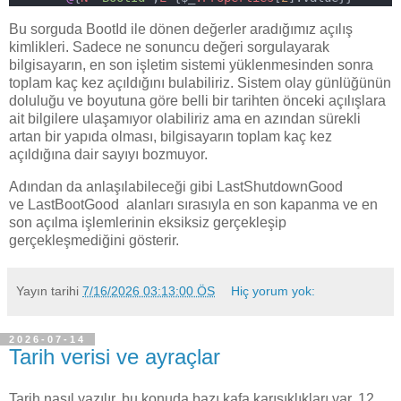
Bu sorguda BootId ile dönen değerler aradığımız açılış
kimlikleri. Sadece ne sonuncu değeri sorgulayarak
bilgisayarın, en son işletim sistemi yüklenmesinden sonra
toplam kaç kez açıldığını bulabiliriz. Sistem olay günlüğünün
doluluğu ve boyutuna göre belli bir tarihten önceki açılışlara
ait bilgilere ulaşamıyor olabiliriz ama en azından sürekli
artan bir yapıda olması, bilgisayarın toplam kaç kez
açıldığına dair sayıyı bozmuyor.
Adından da anlaşılabileceği gibi LastShutdownGood
ve LastBootGood alanları sırasıyla en son kapanma ve en
son açılma işlemlerinin eksiksiz gerçekleşip
gerçekleşmediğini gösterir.
Yayın tarihi
7/16/2026 03:13:00 ÖS
Hiç yorum yok:
2026-07-14
Tarih verisi ve ayraçlar
Tarih nasıl yazılır, bu konuda bazı kafa karışıklıkları var. 12