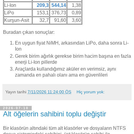
Li-Ion
209,3
544,14
1,38
LiPo
153,1
376,73
0,89
Kurşun-Asit
32,7
91,60
3,60
Buradan çıkan sonuçlar:
En uygun fiyat NiMH, arkasından LiPo, daha sonra Li-
Ion
Gerek birim ağırlık gerekse birim hacim başına en fazla
enerji Li-Ion pillerde
Araçlarda kullandığımız aküler en verimsiz, aynı
zamanda en pahalı olanı ama en güvenlileri
Yayın tarihi
7/11/2026 11:24:00 ÖS
Hiç yorum yok:
2026-07-10
Alt öğelerin sahibini toplu değiştir
Bir klasörün altındaki tüm alt klasörler ve dosyaların NTFS