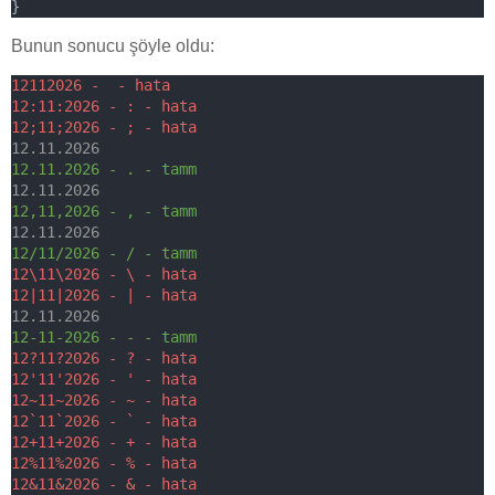
}
Bunun sonucu şöyle oldu:
12112026
-
-
 hata
12
:
11
:
2026
-
 : 
-
 hata
12
;
11
;
2026
-
 ; 
-
 hata
12.11.
2026
12.11
.
2026
-
.
-
 tamm
12.11.
2026
12
,
11
,
2026
-
,
-
 tamm
12.11.
2026
12
/
11
/
2026
-
/
-
 tamm
12
\
11
\
2026
-
 \ 
-
 hata
12
|
11
|
2026
-
|
-
 hata
12.11.
2026
12
-
11
-
2026
-
-
-
 tamm
12
?
11
?
2026
-
?
-
 hata
12
'11'
2026
-
' - hata
12~11~2026 - ~ - hata
12`11`2026 - ` - hata
12+11+2026 - + - hata
12%11%2026 - % - hata
12&11&2026 - & - hata