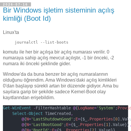
2026-07-16
Bir Windows işletim sisteminin açılış
kimliği (Boot Id)
Linux'ta
journalctl --list-boots
komutu ile her bir açılışa bir açılış numarası verilir. 0
numaraya sahip açılış mevcut açılıştır, -1 bir önceki, -2
numara iki önceki şeklinde gider.
Window'da da buna benzer bir açılış numaralarının
olduğunu öğrendim. Ama Windows'daki açılış kimlikleri
0'dan başlayıp sürekli artan bir düzende gidiyor. Ama bu
sayılara garip bir şekilde sadece Kernel-Boot olay
kayıtlarından erişebildim.
Get-WinEvent
-
FilterHashtable 
@
{
LogName
=
'System'
;
Provi
Select-Object
 TimeCreated
,
@
{
N
=
'LastShutdownGood'
;
E
=
{$_
.Properties
[
0
].Val
@
{
N
=
'LastBootGood'
;
E
=
{$_
.Properties
[
1
].Value}}
@
{
N
=
'BootId'
;
E
=
{$_
.Properties
[
2
].Value}}