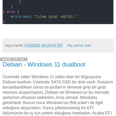
        }
    }
} 
else
 {
Write-Host
"Islem iptal edildi."
}
Yayın tarihi
7/10/2026 08:29:00 ÖÖ
Hiç yorum yok:
2026-07-09
Debian - Windows 11 dualboot
Üzerinde zaten Windows 11 yüklü olan bir bilgisayara
Debian kurdum. Üzerinde SATA SSD bir disk vardı. Kurulum
tamamlandıktan sonra os-prober'ın devreye girip bir grub
menüsü oluşturmasını, Debian ve Windows'un bu menüde
yerlerinin olmasını bekledim. Ama olmadı. Windows
görülmedi. Bunun önce Windows'un BitLocker'ı ile ilgili
olduğunu düşündüm. Sonra şifrelenmemiş bir EFI
bölümünün bu iş için yeterli olduğunu hatırladım. Acaba EFI