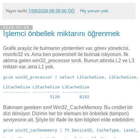
Yayın tarihi
7/09/2026 09:39:00 ÖÖ
Hiç yorum yok:
2026-07-08
İşlemci önbellek miktarını öğrenmek
Grafik arayüz ile bulmanın yöntemleri var, görev yöneticisi,
msinfo32 vs. Ama ben powershell ile bulmak istiyorum. İlk
aklıma gelen win32_processor sınıfı. Bunun atlında L2 ve L3
miktarı var, ama L1 yok.
gcim win32_processor | select L1CacheSize, L2CacheSize
L1CacheSize L2CacheSize L3CacheSize
----------- ----------- -----------
                   5120        8192 
Bakmam gereken sınıf Win32_CacheMemory. Bu cmdlet bir
dizi dönüyor. Dizinin her bir elemanı bir önbellek (tampon)
seviyesine ait. Şöyle bir ifade ile tüm bilgileri elde edebildim:
gcim win32_cachememory | ft DeviceID, CacheType, Level