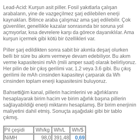
Lead-Acid: Kurşun asit piller. Fosil yakıtlarla çalışan
arabaların, yine de vazgeçilmez şarj edilebilen enerji
kaynakları. Bitince araba çalışmaz ama şarj edilebilir. Çok
güvenliler, genellikle kazalar sonrasında bir soruna yol
açmıyorlar, kısa devrelere karşı da görece dayanıklılar. Ama
kurşun içermek gibi kötü bir özellikleri var.
Piller şarj edildikten sonra sabit bir akımla deşarj olurken
belli bir süre bu akımı vermeye devam edebiliyor. Bu akım
verme kapasitesini mAh (mili amper saat) olarak belirliyoruz.
Her pilin de bir çıkış gerilimi var, 1.2 veya 3.6 gibi. Bu çıkış
gerilimi ile mAh cinsinden kapasiteyi çarparak da Wh
cinsinden toplam enerji kapasitesini buluyoruz.
Bahsettiğim kanal, pillerin hacimlerini ve ağırlıklarını
hesaplayarak birim hacim ve birim ağırlık başına pillerin
sağlayabildiği enerji miktarını hesaplamış. Bir birim enerjinin
maliyetini dahil etmiş. Sonuçta aşağıdaki gibi bir tablo
çıkmış.
Pil çeşidi
Wh/kg
Wh/L
Wh/$
NiMH
98,0
391,48
0,69