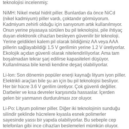
teknolojisi incelenmiş:
NiMH: Nikel metal hidrit piller. Bunlardan da önce NiCd
(nikel kadmiyum) piller vardı, çoktandır görmüyorum.
Kadmiyum zehirli olduğu için sanıyorum artık kullanılmıyor.
Onun yerine piyasaya sürülen bu pil teknolojisi, pile ihtiyaç
duyan elektronik cihazları besleyen güvenilir bir teknoloji.
Yerine geldikleri kalem pil olarak bildiğimiz AA veya AAA
pillerin sağlayabildiği 1.5 V gerilimin yerine 1.2 V üretiyorlar.
Ekolojik açıdan güvenli olarak nitelendiriliyorlar. Ama tam
boşalmadan tekrar şarj edilirse kapasiteleri düşüyor.
Kullanılmasa bile kendi kendine deşarj olabiliyorlar.
Li-Ion: Son dönemin popüler enerji kaynağı lityum iyon piller.
Elektrikli araçları bile şu an için bu pil teknolojisi besliyor.
Her bir hücre 3.6 V gerilim üretiyor. Çok güvenli değiller.
Darbeler ve kısa devreler karşısında hassaslar. İçerden
gelen bir yanmanın durdurulması zor oluyor.
Li-Po: Lityum polimer piller. Diğer iki teknolojinin sunduğu
silindir şeklinde hücrelere kıyasla esnek polimerler
sayesinde yassı bir yapıda olabiliyorlar. Bu sebeple cep
telefonları gibi ince cihazları beslemeleri mümkün oluyor.