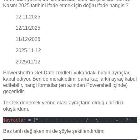
Kasım 2025 tarihini ifade etmek için doğru ifade hangisi?
12.11.2025
12/11/2025
11/12/2025
2025-11-12
2025/11/12
Powershell'in Get-Date cmdlet'i yukarıdaki bütün ayraçları
kabul ediyor. Ben de merak ettim, daha kaç farklı ayraç kabul
edilebilir, hangi formatlar (en azından Powershell içinde)
geçerlidir.
Tek tek denemek yerine olası ayraçların olduğu bir dizi
oluşturdum.
$ayraclar
=
 (
""
,
":"
,
";"
,
"."
,
","
,
"/"
,
"\"
,
"|"
,
"-"
,
"?"
,
"'
Baz tarih değişkenimi de şöyle şekillendirdim: