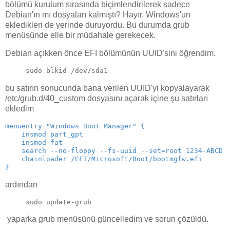
bölümü kurulum sırasında biçimlendirilerek sadece
Debian'ın mı dosyaları kalmıştı? Hayır, Windows'un
ekledikleri de yerinde duruyordu. Bu durumda grub
menüsünde elle bir müdahale gerekecek.
Debian açıkken önce EFI bölümünün UUID'sini öğrendim.
sudo blkid /dev/sda1
bu satırın sonucunda bana verilen UUID'yi kopyalayarak
/etc/grub.d/40_custom dosyasını açarak içine şu satırları
ekledim
menuentry "Windows Boot Manager" {
insmod part_gpt

    insmod fat 
search --no-floppy --fs-uuid --set=root 1234-ABCD 
chainloader /EFI/Microsoft/Boot/bootmgfw.efi
}
ardından
sudo update-grub
yaparka grub menüsünü güncelledim ve sorun çözüldü.