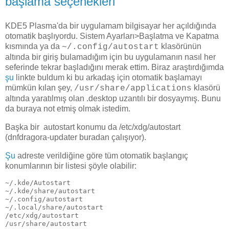
başlama seçenekleri
KDE5 Plasma'da bir uygulamam bilgisayar her açıldığında
otomatik başlıyordu. Sistem Ayarları>Başlatma ve Kapatma
kısmında ya da
klasörünün
~/.config/autostart
altında bir giriş bulamadığım için bu uygulamanın nasıl her
seferinde tekrar başladığını merak ettim. Biraz araştırdığımda
şu
linkte buldum ki bu arkadaş için otomatik başlamayı
mümkün kılan şey,
klasörü
/usr/share/applications
altında yaratılmış olan .desktop uzantılı bir dosyaymış. Bunu
da buraya not etmiş olmak istedim.
Başka bir autostart konumu da /etc/xdg/autostart
(dnfdragora-updater buradan çalışıyor).
Şu
adreste verildiğine göre tüm otomatik başlangıç
konumlarının bir listesi şöyle olabilir:
~/.kde/Autostart

~/.kde/share/autostart

~/.config/autostart

~/.local/share/autostart

/etc/xdg/autostart

/usr/share/autostart