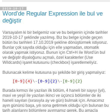
2019-10-17
Word'de Regular Expression ile bul ve
değiştir
Varsayalım ki bir belgemiz var ve bu belgenin içinde tarihler
2019-10-17 şeklinde yazılmış. Biz bu belge içinde geçen
bütün bu tarihleri 17.10.2019 şekline dönüştürmek istiyoruz.
Bunlar çok sayıda olduğu için elle yapmadan, otomatik
olarak yapmak istiyoruz. Bunun için Ctrl+H ile Word'ün bul
ve değiştir diyaloğunu açmalı, özel karakterler (Use
Wildcards) işaret kutusunu (checkbox) işaretlemeliyiz.
Bulunacak kelime kutusuna şu şekilde bir giriş yapmalıyız:
[0-9]{4}
\-
[0-9]{2}
\-
[0-9]{2}
Burada kırmızı ile yazılan ilk bölüm, 4 haneli bir sayıyı (yıl),
mavi ve yeşil ile yazılan ikinci ve üçüncü bölümler de iki
haneli sayıları (sırasıyla ay ve gün) bulmak için. Amacımız
ayın gününü başa, yılı sona getirmek olduğu için bulunan bu
tarih alanlarını bölümlere ayırmamız gerek. Bu amaçla