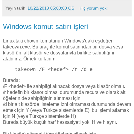
Yayın tarihi
10/22/2019 05:00:00 ÖS
Hiç yorum yok:
Windows komut satırı işleri
Linux'taki chown komutunun Windows'daki eşdeğeri
takeown.exe. Bu araç ile komut satırından bir dosya veya
klasörün, alt klasör ve dosyalarıyla birlikte sahipliğini
alabiliriz. Örnek kullanım:
takeown /F <hedef> /r /d e
Burada:
/F <hedef> ile sahipliği alınacak dosya veya klasör olmalı.
/r hedefin bir klasör olması durumunda recursive olarak alt
öğelerin de sahipliğinin alınması için
/d bir alt klasörde listeleme izni olmaması durumunda devam
etmek için Y (veya Türkçe sistemlerde E), bu işlemi atlamak
için N (veya Türkçe sistemlerde H)
Burada büyük küçük harf hassasiyeti yok, H ve h aynı.