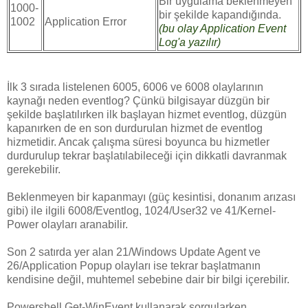
Bir uygulama beklenmeyen
1000-
bir şekilde kapandığında.
1002
Application Error
(bu olay Application Event
Log'a yazılır)
İlk 3 sırada listelenen 6005, 6006 ve 6008 olaylarının
kaynağı neden eventlog? Çünkü bilgisayar düzgün bir
şekilde başlatılırken ilk başlayan hizmet eventlog, düzgün
kapanırken de en son durdurulan hizmet de eventlog
hizmetidir. Ancak çalışma süresi boyunca bu hizmetler
durdurulup tekrar başlatılabileceği için dikkatli davranmak
gerekebilir.
Beklenmeyen bir kapanmayı (güç kesintisi, donanım arızası
gibi) ile ilgili 6008/Eventlog, 1024/User32 ve 41/Kernel-
Power olayları aranabilir.
Son 2 satırda yer alan 21/Windows Update Agent ve
26/Application Popup olayları ise tekrar başlatmanın
kendisine değil, muhtemel sebebine dair bir bilgi içerebilir.
Powershell Get-WinEvent kullanarak sorgularken