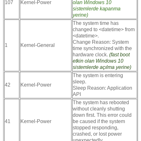
107
Kernel-Power
olan Windows 10
sistemlerde kapanma
yerine)
The system time has
changed to <datetime> from
<datetime>.
Change Reason: System
1
Kernel-General
time synchronized with the
hardware clock.
(fast boot
etkin olan Windows 10
sistemlerde açılma yerine)
The system is entering
sleep.
42
Kernel-Power
Sleep Reason: Application
API
The system has rebooted
without cleanly shutting
down first. This error could
41
Kernel-Power
be caused if the system
stopped responding,
crashed, or lost power
unexpectedly.