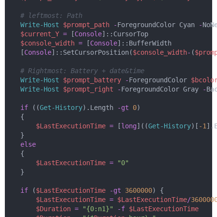
# leftmost: Path
Write-Host
$prompt_path
-
ForegroundColor Cyan 
-
NoN
$current_Y
=
 [
Console
]::CursorTop
$console_width
=
 [
Console
]::BufferWidth
    [
Console
]::SetCursorPosition(
$console_width
-
(
$prom
# Rightmost: Battery + date&time
Write-Host
$prompt_battery
-
ForegroundColor 
$bcolo
Write-Host
$prompt_right
-
ForegroundColor Gray 
-
Ba
if
 ((
Get-History
).Length 
-gt
0
)
    {
$LastExecutionTime
=
 [
long
]((
Get-History
)[
-1
].
    }
else
    {
$LastExecutionTime
=
"0"
    }
if
 (
$LastExecutionTime
-gt
3600000
) {
$LastExecutionTime
=
$LastExecutionTime
/
360000
$Duration
=
"{0:n1}"
-f
$LastExecutionTime