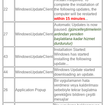
complete the installation of
22
WindowsUpdateClient
the following updates, the
computer will be restarted
within 15 minutes
...
Automatic Updates is now
paused.
(güncelleştirmelerin
27
WindowsUpdateClient
ardından yeniden
başlatılana kadar hizmet
durdurulur)
Installation Started:
Windows has started
43
WindowsUpdateClient
installing the following
update...
Windows Update started
44
WindowsUpdateClient
downloading an update.
Bir uygulamanın hata
verdmesi veya kaldırılması
26
Application Popup
sebebiyle tekrar başlatma
gerektiğini bildiren çeşitli
mesajlar