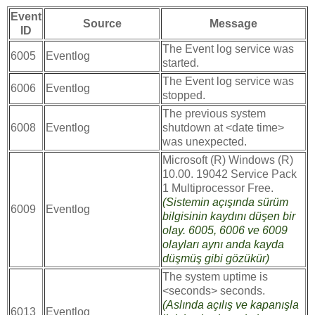
Event
Source
Message
ID
The Event log service was
6005
Eventlog
started.
The Event log service was
6006
Eventlog
stopped.
The previous system
6008
Eventlog
shutdown at <date time>
was unexpected.
Microsoft (R) Windows (R)
10.00. 19042 Service Pack
1 Multiprocessor Free.
(Sistemin açışında sürüm
6009
Eventlog
bilgisinin kaydını düşen bir
olay. 6005, 6006 ve 6009
olayları aynı anda kayda
düşmüş gibi gözükür)
The system uptime is
<seconds> seconds.
(Aslında açılış ve kapanışla
6013
Eventlog