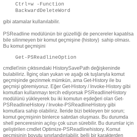
Ctrl+w -Function
BackwardDeleteWord
gibi atamalar kullanılabilir.
PSReadline modülünün bir güzelliği de pencereler kapatılsa
bile silinmeyen bir komut geçmişine (history) sahip olması.
Bu komut geçmişini
Get-PSReadlineOption
cmdlet'inin çıktısındaki HistorySavePath değişkeninde
bulabiliriz. İlginç olan yukarı ve aşağı ok tuşlarıyla komut
geçmişinde gezinmek mümkün, ama Get-History ile bu
geçmişi göremiyoruz. Eğer Get-History / Invoke-History gibi
komutları kullanmayı tercih ediyorsak PSReadlineHistory
modülünü yükleyerek bu iki komutun eşdeğeri olan Get-
PSReadlineHistory / Invoke-PSReadlineHistory gibi
komutlara sahip olabiliriz. İleride bizi bekleyen bir sorun;
komut geçmişinin binlerce satırdan oluşması. Bu durumda
shell penceresinin açılışı çok uzun sürebilir. Bu durumlar için
geliştirilen cmdlet Optimize-PSReadlinehistory. Komut
geçmişinin boyutu sınırlandırılabilir, belli bir karakterden