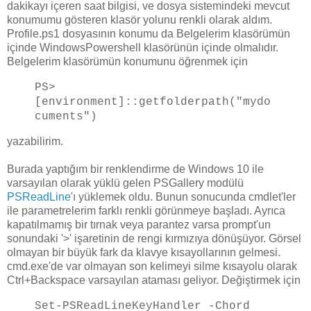
dakikayı içeren saat bilgisi, ve dosya sistemindeki mevcut
konumumu gösteren klasör yolunu renkli olarak aldım.
Profile.ps1 dosyasının konumu da Belgelerim klasörümün
içinde WindowsPowershell klasörünün içinde olmalıdır.
Belgelerim klasörümün konumunu öğrenmek için
PS>
[environment]::getfolderpath("mydo
cuments")
yazabilirim.
Burada yaptığım bir renklendirme de Windows 10 ile
varsayılan olarak yüklü gelen PSGallery modülü
PSReadLine
'ı yüklemek oldu. Bunun sonucunda cmdlet'ler
ile parametrelerim farklı renkli görünmeye başladı. Ayrıca
kapatılmamış bir tırnak veya parantez varsa prompt'un
sonundaki '>' işaretinin de rengi kırmızıya dönüşüyor. Görsel
olmayan bir büyük fark da klavye kısayollarının gelmesi.
cmd.exe'de var olmayan son kelimeyi silme kısayolu olarak
Ctrl+Backspace varsayılan ataması geliyor. Değiştirmek için
Set-PSReadLineKeyHandler -Chord