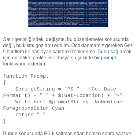
Satır genişliğindeki değişme, bu düzenlemeler sonucunda
değil, bu kısmı göz ardı edelim. Odaklanmamız gereken Get-
ChildItem ile başlayan satırdaki renklenme. Bunu sağlamak
için öncelikle profile.ps1 dosya şu şekilde bir
prompt
fonksiyonu ekledim:
function Prompt
{
$promptString = "PS " + (Get-Date -
Format t) + " " + $(Get-Location) + ">"
Write-Host $promptString -NoNewline -
ForegroundColor Cyan
return " "
}
Bunun sonucunda PS kısaltmasından hemen sonra saat ve