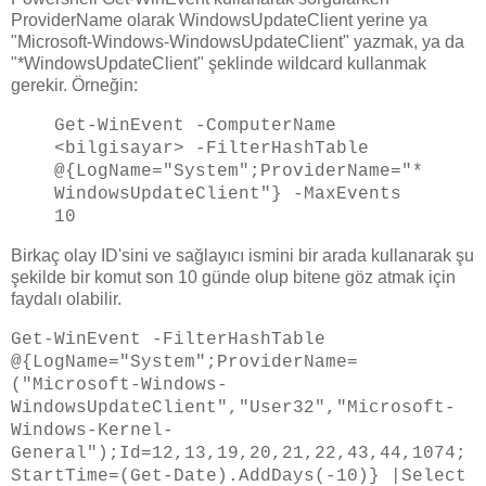
ProviderName olarak WindowsUpdateClient yerine ya
"Microsoft-Windows-WindowsUpdateClient" yazmak, ya da
"*WindowsUpdateClient" şeklinde wildcard kullanmak
gerekir. Örneğin:
Get-WinEvent -ComputerName
<bilgisayar> -FilterHashTable
@{LogName="System";ProviderName="*
WindowsUpdateClient"} -MaxEvents
10
Birkaç olay ID'sini ve sağlayıcı ismini bir arada kullanarak şu
şekilde bir komut son 10 günde olup bitene göz atmak için
faydalı olabilir.
Get-WinEvent -FilterHashTable
@{LogName="System";ProviderName=
("Microsoft-Windows-
WindowsUpdateClient","User32","Microsoft-
Windows-Kernel-
General");Id=12,13,19,20,21,22,43,44,1074;
StartTime=(Get-Date).AddDays(-10)} |Select