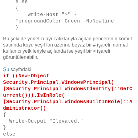
else
{
Write-Host ">" -
ForegroundColor Green -NoNewline
}
Bu şekilde yönetici ayrıcalıklarıyla açılan pencerenin komut
satırında koyu yeşil fon üzerine beyaz bir # işareti, normal
kullanıcı yetkileriyle açılanda ise yeşil bir > işareti
görüntülenebilir.
Şu
sayfadaki
if ((New-Object
Security.Principal.WindowsPrincipal(
[Security.Principal.WindowsIdentity]::GetC
urrent())).IsInRole(
[Security.Principal.WindowsBuiltInRole]::A
dministrator))
{
Write-Output "Elevated."
}
else