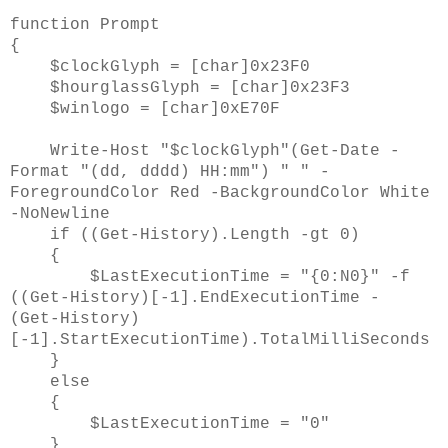
function Prompt
{
$clockGlyph = [char]0x23F0
$hourglassGlyph = [char]0x23F3
$winlogo = [char]0xE70F
Write-Host "$clockGlyph"(Get-Date -
Format "(dd, dddd) HH:mm") " " -
ForegroundColor Red -BackgroundColor White
-NoNewline
if ((Get-History).Length -gt 0)
{
$LastExecutionTime = "{0:N0}" -f
((Get-History)[-1].EndExecutionTime -
(Get-History)
[-1].StartExecutionTime).TotalMilliSeconds
}
else
{
$LastExecutionTime = "0"
}