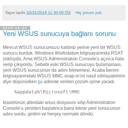
Yayın tarihi
10/31/2019 11:30:00 ÖS
Hiç yorum yok:
2019-10-22
Yeni WSUS sunucuya bağlanı sorunu
Mevcut WSUS sunucumuzu kaldırıp yerine yeni bir WSUS
sunucu kurduk. Windows Workstation bilgisayarımda RSAT
yüklüydü. Ama WSUS Administration Console'u açınca hata
verip çıkıyordu. Sebebi eski WSUS sunucuyu bulamaması,
yeni WSUS sunucunun da adını bilmemesi. Acaba benim
bilgisayarımdaki WSUS MMC snap-in'ini nasıl sıfırlayabilirim
diye düşünürken
şu
adreste verilen çözüm işime yaradı.
%appdata%\Microsoft\MMC
klasörünün altındaki wsus dosyasını silip Administration
Console'u yeniden başlatınca bana tekrar yeni sunucunun
adını sordu, girdim ve herşey normale döndü.