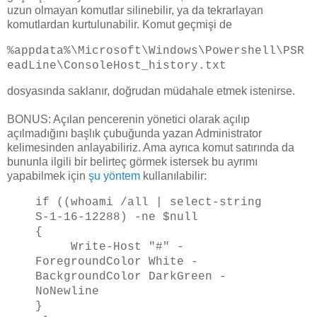
uzun olmayan komutlar silinebilir, ya da tekrarlayan
komutlardan kurtulunabilir. Komut geçmişi de
%appdata%\Microsoft\Windows\Powershell\PSR
eadLine\ConsoleHost_history.txt
dosyasında saklanır, doğrudan müdahale etmek istenirse.
BONUS: Açılan pencerenin yönetici olarak açılıp
açılmadığını başlık çubuğunda yazan Administrator
kelimesinden anlayabiliriz. Ama ayrıca komut satırında da
bununla ilgili bir belirteç görmek istersek bu ayrımı
yapabilmek için
şu yöntem
kullanılabilir:
if ((whoami /all | select-string
S-1-16-12288) -ne $null
{
Write-Host "#" -
ForegroundColor White -
BackgroundColor DarkGreen -
NoNewline
}