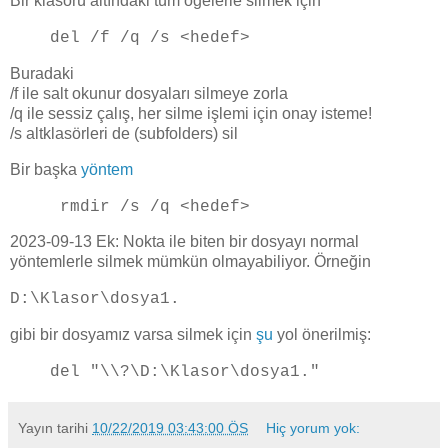
Bir klasörü altındaki tüm öğelerle silmek için
del /f /q /s <hedef>
Buradaki
/f ile salt okunur dosyaları silmeye zorla
/q ile sessiz çalış, her silme işlemi için onay isteme!
/s altklasörleri de (subfolders) sil
Bir başka
yöntem
rmdir /s /q <hedef>
2023-09-13 Ek: Nokta ile biten bir dosyayı normal
yöntemlerle silmek mümkün olmayabiliyor. Örneğin
D:\Klasor\dosya1.
gibi bir dosyamız varsa silmek için
şu
yol önerilmiş:
del "\\?\D:\Klasor\dosya1."
Yayın tarihi
10/22/2019 03:43:00 ÖS
Hiç yorum yok: