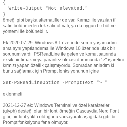
{
Write-Output "Not elevated."
}
örneği gibi başka alternatifler de var. Kırmızı ile yazılan if
satırı bölünmeden tek satır olmalı, ya da uygun bir bölme
yöntemi ile bölünebilir.
Ek 2020-07-29: Windows 8.1 üzerinde sorun yaşamadım
ama aynı yapılandırma ile Windows 10 üzerinde ufak bir
sorunum vardı. PSReadLine ile gelen ve komut satırında
eksik bir tırnak veya parantez olması durumunda ">" işaretini
kırmızı yapan özellik çalışmıyordu. Sonradan anladım ki
bunu sağlamak için Prompt fonksiyonunun içine
Set-PSReadLineOption -PromptText "> "
eklenmeli.
2021-12-27 ek: Windows Terminal ve özel karakterler
(glyph) desteği olan bir font, örneğin Cascaydia Nerd Font
gibi, bir font yüklü olduğunu varsayarak aşağıdaki gibi bir
Prompt fonksiyonu fena olmuyor.