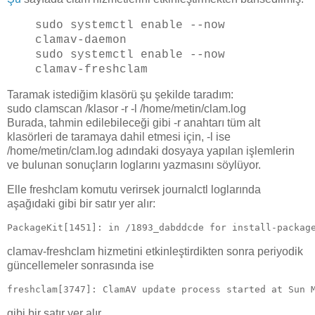
sudo systemctl enable --now
clamav-daemon
sudo systemctl enable --now
clamav-freshclam
Taramak istediğim klasörü şu şekilde taradım:
sudo clamscan /klasor -r -l /home/metin/clam.log
Burada, tahmin edilebileceği gibi -r anahtarı tüm alt
klasörleri de taramaya dahil etmesi için, -l ise
/home/metin/clam.log adındaki dosyaya yapılan işlemlerin
ve bulunan sonuçların loglarını yazmasını söylüyor.
Elle freshclam komutu verirsek journalctl loglarında
aşağıdaki gibi bir satır yer alır:
PackageKit[1451]: in /1893_dabddcde for install-packag
clamav-freshclam hizmetini etkinleştirdikten sonra periyodik
güncellemeler sonrasında ise
freshclam[3747]: ClamAV update process started at Sun 
gibi bir satır yer alır.