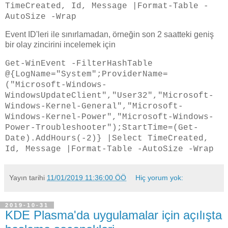
TimeCreated, Id, Message |Format-Table -
AutoSize -Wrap
Event ID'leri ile sınırlamadan, örneğin son 2 saatteki geniş
bir olay zincirini incelemek için
Get-WinEvent -FilterHashTable
@{LogName="System";ProviderName=
("Microsoft-Windows-
WindowsUpdateClient","User32","Microsoft-
Windows-Kernel-General","Microsoft-
Windows-Kernel-Power","Microsoft-Windows-
Power-Troubleshooter");StartTime=(Get-
Date).AddHours(-2)} |Select TimeCreated,
Id, Message |Format-Table -AutoSize -Wrap
Yayın tarihi
11/01/2019 11:36:00 ÖÖ
Hiç yorum yok:
2019-10-31
KDE Plasma'da uygulamalar için açılışta