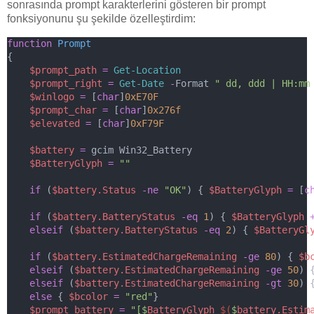
sonrasında prompt karakterlerini gösteren bir prompt
fonksiyonunu şu şekilde özelleştirdim:
function
Prompt
{
$prompt_path
=
Get-Location
$prompt_right
=
Get-Date
-
Format 
" dd, ddd | HH:mm
$winlogo
=
 [
char
]
0xE70F
$prompt_char
=
 [
char
]
0x276f
$elevated
=
 [
char
]
0xF79F
$battery
=
 gcim Win32_Battery
$BatteryGlyph
=
""
if
 (
$battery.Status
-ne
"OK"
) { 
$BatteryGlyph
=
 [
c
if
 (
$battery.BatteryStatus
-eq
1
) { 
$BatteryGlyph
elseif
 (
$battery.BatteryStatus
-eq
2
) { 
$BatteryGl
if
 (
$battery.EstimatedChargeRemaining
-ge
80
) { 
$b
elseif
 (
$battery.EstimatedChargeRemaining
-ge
50
) 
elseif
 (
$battery.EstimatedChargeRemaining
-gt
30
) 
else
 { 
$bcolor
=
"red"
}
$prompt_battery
=
"[$
BatteryGlyph
$(
$
battery.Estim