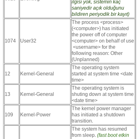
ilgisi yok, sistemin kaç
saniyedir açık olduğunu
bildiren periyodik bir kayıt)
The process <process>
(<computer>) has initiated
the power off of computer
1074
User32
<computer> on behalf of use
<username> for the
following reason: Other
(Unplanned)
The operating system
12
Kernel-General
started at system time <date
time>
The operating system is
13
Kernel-General
shuting down at system time
<date time>
The kernel power manager
109
Kernel-Power
has initiated a shutdown
transition.
The system has resumed
from sleep.
(fast boot etkin