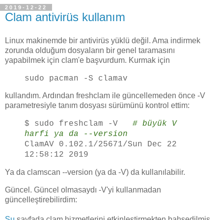
2019-12-22
Clam antivirüs kullanım
Linux makinemde bir antivirüs yüklü değil. Ama indirmek
zorunda olduğum dosyaların bir genel taramasını
yapabilmek için clam'e başvurdum. Kurmak için
sudo pacman -S clamav
kullandım. Ardından freshclam ile güncellemeden önce -V
parametresiyle tanım dosyası sürümünü kontrol ettim:
$ sudo freshclam -V
# büyük V
harfi ya da --version
ClamAV 0.102.1/25671/Sun Dec 22
12:58:12 2019
Ya da clamscan --version (ya da -V) da kullanılabilir.
Güncel. Güncel olmasaydı -V'yi kullanmadan
güncelleştirebilirdim:
Şu
sayfada clam hizmetlerini etkinleştirmekten bahsedilmiş.