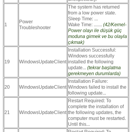
The system has returned
from a low power state.
Sleep Time: ...
Power
1
Wake Time: .......
(42/Kernel-
Troubleshooter
Power olayı ile düşük güç
moduna girmek ve bu olayla
çıkmak)
Installation Successful:
Windows successfully
19
WindowsUpdateClient
installed the following
update...
(tekrar başlatma
gerekmeyen durumlarda)
Installation Failure:
20
WindowsUpdateClient
Windows failed to install the
following update...
Restart Required: To
complete the installation of
21
WindowsUpdateClient
the following updates, the
computer must be restarted.
Until this...
Restart Required: To