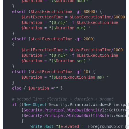
$Duration
=
"($
Duration
 hour) "
    }
elseif
 (
$LastExecutionTime
-gt
60000
) {
$LastExecutionTime
=
$LastExecutionTime
/
60000
$Duration
=
"{0:n1}"
-f
$LastExecutionTime
$Duration
=
"($
Duration
 min) "
    }
elseif
 (
$LastExecutionTime
-gt
2000
)
    {
$LastExecutionTime
=
$LastExecutionTime
/
1000
$Duration
=
"{0:n1}"
-f
$LastExecutionTime
$Duration
=
"($
Duration
 sec) "
    }
elseif
 (
$LastExecutionTime
-gt
10
) {
$Duration
=
"($
LastExecutionTime
 ms) "
    }
else
 { 
$Duration
=
""
 }
# second line: elevation + duration + prompt
if
 ((
New-Object
 Security.Principal.WindowsPrincipa
        [
Security.Principal.WindowsIdentity
]::GetCurre
        [
Security.Principal.WindowsBuiltInRole
]::Admin
        {
Write-Host
"$
elevated
 "
-
ForegroundColor W