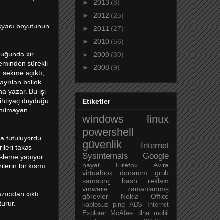
►
2013
(8)
►
2012
(25)
dosyası boyutunun
►
2011
(27)
►
2010
(56)
nluğunda bir
►
2009
(30)
eminden sürekli
►
2008
(9)
ü sekme açıktı,
ayrılan bellek
a yazar. Bu işi
 ihtiyaç duyduğu
Etiketler
anılmayan
windows
linux
powershell
da tutuluyordu.
güvenlik
Internet
ileri takas
Sysinternals
Google
esleme yapıyor
hayat
Firefox
Avira
ilerin bir kısmı
virtualbox
donanım
grub
samsung
bash
reklam
vmware
zamanlanmış
zıcıdan çıktı
görevler
Nokia
Office
turur.
kablosuz
ping
ADS
Internet
Explorer
McAfee
dlna
mobil