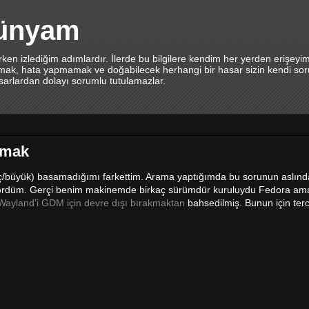
dünyam
en izlediğim adımlardır. İlerde bu bilgilere kendim her yerden erişeyi
lamak, hata yapmamak ve doğabilecek herhangi bir hasar sizin kendi sor
asarlardan dolayı sorumlu tutulamazlar.
mamak
küçüç/büyük) basamadığımı farkettim. Arama yaptığımda bu sorunun aslınd
 gördüm. Gerçi benim makinemde birkaç sürümdür kuruluydu Fedora am
Wayland'i GDM için devre dışı bırakmaktan
bahsedilmiş. Bunun için terc