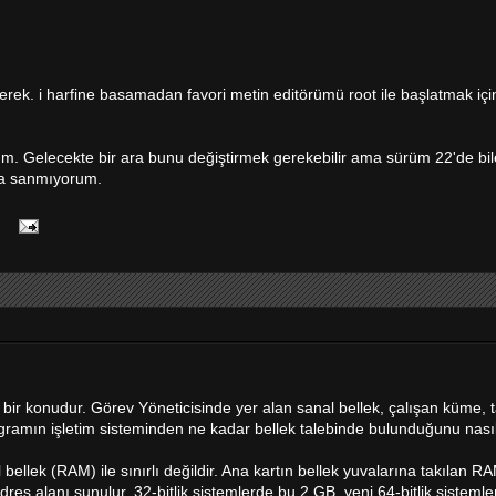
erek. i harfine basamadan favori metin editörümü root ile başlatmak içi
m. Gelecekte bir ara bunu değiştirmek gerekebilir ama sürüm 22'de bil
da sanmıyorum.
ir konudur. Görev Yöneticisinde yer alan sanal bellek, çalışan küme, 
 programın işletim sisteminden ne kadar bellek talebinde bulunduğunu nasıl
ellek (RAM) ile sınırlı değildir. Ana kartın bellek yuvalarına takılan R
dres alanı sunulur. 32-bitlik sistemlerde bu 2 GB, yeni 64-bitlik sisteml