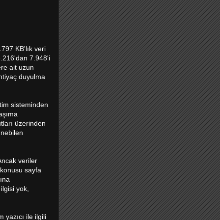
.797 KB'lık veri
8.216'dan 7.948'i
re ait uzun
ihtiyaç duyulma
etim sisteminden
taşıma
tları üzerinden
lünebilen
Ancak veriler
 konusu sayfa
sına
lgisi yok,
azıcı ile ilgili