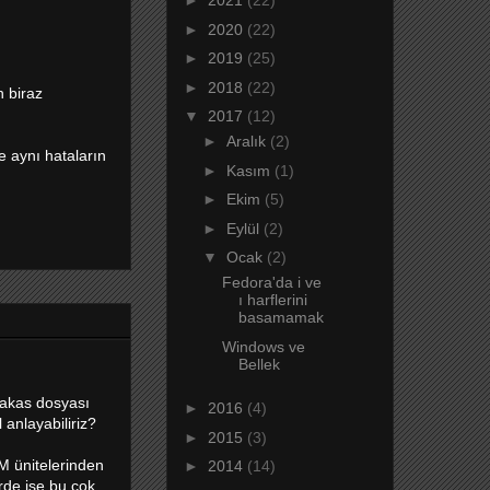
►
2021
(22)
►
2020
(22)
►
2019
(25)
►
2018
(22)
n biraz
▼
2017
(12)
►
Aralık
(2)
e aynı hataların
►
Kasım
(1)
►
Ekim
(5)
►
Eylül
(2)
▼
Ocak
(2)
Fedora'da i ve
ı harflerini
basamamak
Windows ve
Bellek
takas dosyası
►
2016
(4)
 anlayabiliriz?
►
2015
(3)
AM ünitelerinden
►
2014
(14)
erde ise bu çok