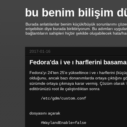
bu benim bilişim 
Burada anlatılanlar benim küçük/büyük sorunlarımı çözerk
erişebilsin diye burada biriktiriyorum. Bu adımları uygu
bağlantıların sahipleri hiçbir şekilde oluşabilecek hata/h
2017-01-16
Fedora'da i ve ı harflerini basa
Fedora'yı 24'ten 25'e yükseltince i ve ı harflerini (
olduğunu, ancak bazı donanımlarda ortaya çıktığını
sürümde ortaya çıkmaya karar vermiş. Çözüm olarak
editörünüzü root ile çalıştırdıktan sonra
/etc/gdm/custom.conf
dosyasını açarak
#WaylandEnable=false