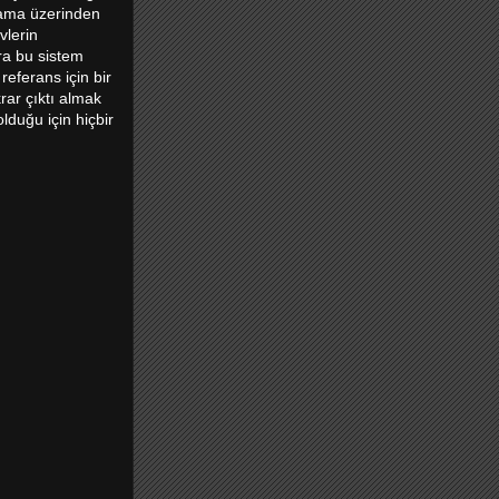
a ama üzerinden
vlerin
nra bu sistem
referans için bir
rar çıktı almak
lduğu için hiçbir