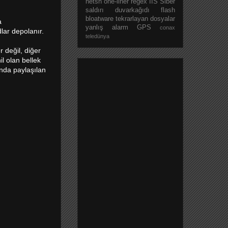
netsh
one-liner
regex
IIS
Siber
saldırı
duvarkağıdı
flash
bloatware
tekrarlayan dosyalar
a
yanlış alarm
GPS
conax
dlar depolanır.
teledünya
r değil, diğer
l olan bellek
anda paylaşılan