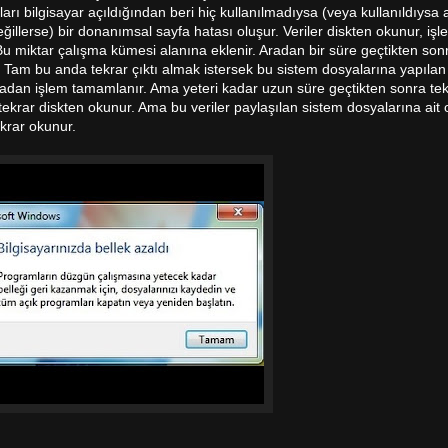
ları bilgisayar açıldığından beri hiç kullanılmadıysa (veya kullanıldıys
ğillerse) bir donanımsal sayfa hatası oluşur. Veriler diskten okunur, işle
 Bu miktar çalışma kümesi alanına eklenir. Aradan bir süre geçtikten so
 Tam bu anda tekrar çıktı almak istersek bu sistem dosyalarına yapılan 
lmadan işlem tamamlanır. Ama yeteri kadar uzun süre geçtikten sonra tek
tekrar diskten okunur. Ama bu veriler paylaşılan sistem dosyalarına ait o
krar okunur.