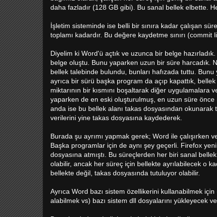
daha fazladır (128 GB gibi). Bu sanal bellek elbette. 
İşletim sisteminde ise belli bir sınıra kadar çalışan sü
toplamı kadardır. Bu değere kaydetme sınırı (commit li
Diyelim ki Word'ü açtık ve uzunca bir belge hazırladık.
belge oluştu. Bunu yaparken uzun bir süre harcadık. N
bellek talebinde bulundu, bunları hafızada tuttu. Bunu 
ayrıca bir sürü başka program da açıp kapattık, bellek 
miktarının bir kısmını boşaltarak diğer uygulamalara v
yaparken de en eski oluşturulmuş, en uzun süre önce üz
anda ise bu bellek alanı takas dosyasından okunarak 
verilerini yine takas dosyasına kaydederek.
Burada şu ayrımı yapmak gerek; Word ile çalışırken veri
Başka programlar için de aynı şey geçerli. Firefox yeni 
dosyasına atmıştı. Bu süreçlerden her biri sanal belle
olabilir, ancak her süreç için bellekte ayrılabilecek o 
bellekte değil, takas dosyasında tutuluyor olabilir.
Ayrıca Word bazı sistem özellikerini kullanabilmek için
alabilmek vs) bazı sistem dll dosyalarını yükleyecek ve k