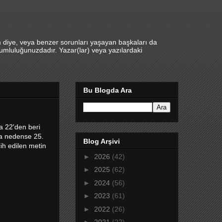
m diye, veya benzer sorunları yaşayan başkaları da
umluluğunuzdadır. Yazar(lar) veya yazılardaki
Bu Blogda Ara
a 22'den beri
a nedense 25.
Blog Arşivi
ih edilen metin
►
2026
(42)
►
2025
(62)
►
2024
(56)
►
2023
(61)
►
2022
(26)