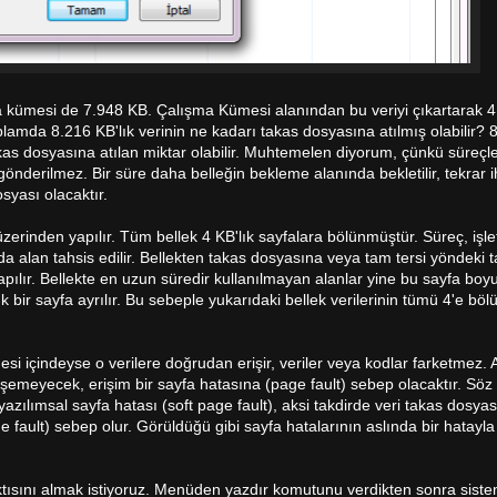
ışma kümesi de 7.948 KB. Çalışma Kümesi alanından bu veriyi çıkartarak 4
oplamda 8.216 KB'lık verinin ne kadarı takas dosyasına atılmış olabilir? 
s dosyasına atılan miktar olabilir. Muhtemelen diyorum, çünkü süreçle
nderilmez. Bir süre daha belleğin bekleme alanında bekletilir, tekrar 
osyası olacaktır.
üzerinden yapılır. Tüm bellek 4 KB'lık sayfalara bölünmüştür. Süreç, işl
rda alan tahsis edilir. Bellekten takas dosyasına veya tam tersi yöndeki 
pılır. Bellekte en uzun süredir kullanılmayan alanlar yine bu sayfa boyu
'lık bir sayfa ayrılır. Bu sebeple yukarıdaki bellek verilerinin tümü 4'e bö
si içindeyse o verilere doğrudan erişir, veriler veya kodlar farketmez. 
emeyecek, erişim bir sayfa hatasına (page fault) sebep olacaktır. Söz
ılımsal sayfa hatası (soft page fault), aksi takdirde veri takas dosya
fault) sebep olur. Görüldüğü gibi sayfa hatalarının aslında bir hatayla i
ısını almak istiyoruz. Menüden yazdır komutunu verdikten sonra sistem y