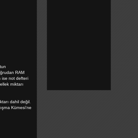
ütun
doğrudan RAM
ise not defteri
ellek miktarı
arı dahil değil.
alışma Kümesi'ne