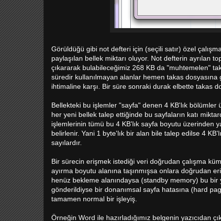
Görüldüğü gibi not defteri için (seçili satır) özel çal
paylaşılan bellek miktarı oluyor. Not defterin ayrılan t
çıkararak bulabileceğimiz 268 KB da "muhtemelen" taka
süredir kullanılmayan alanlar hemen takas dosyasına gö
ihtimaline karşı. Bir süre sonraki durak elbette takas d
Bellekteki bu işlemler "sayfa" denen 4 KB'lık bölümler 
her yeni bellek talep ettiğinde bu sayfaların katı mikta
işlemlerinin tümü bu 4 KB'lık sayfa boyutu üzerinden ya
belirlenir. Yani 1 byte'lık bir alan bile talep edilse 4 KB
sayılardır.
Bir sürecin erişmek istediği veri doğrudan çalışma küme
ayırma boyutu alanına taşınmışsa onlara doğrudan eriş
henüz bekleme alanındaysa (standby memory) bu bir yaz
gönderildiyse bir donanımsal sayfa hatasına (hard page 
tamamen normal bir işleyiş.
Örneğin Word ile hazırladığımız belgenin yazıcıdan çıkt