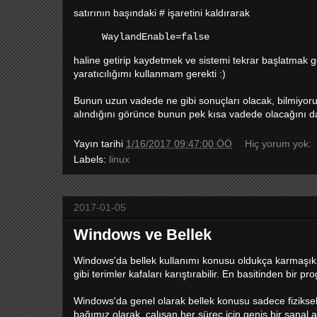
satırının başındaki # işaretini kaldırarak
WaylandEnable=false
haline getirip kaydetmek ve sistemi tekrar başlatmak g
yaratıcılığımı kullanmam gerekti :)
Bunun uzun vadede ne gibi sonuçları olacak, bilmiyoru
alındığını görünce bunun pek kısa vadede olacağını 
Yayın tarihi
1/16/2017 09:47:00 ÖÖ
Hiç yorum yok:
Labels:
linux
2017-01-05
Windows ve Bellek
Windows'da bellek kullanımı konusu oldukça karmaşık b
gibi terimler kafaları karıştırabilir. En basitinden bir
Windows'da genel olarak bellek konusu sadece fiziksel b
bağımız olarak, çalışan her süreç için geniş bir sanal a