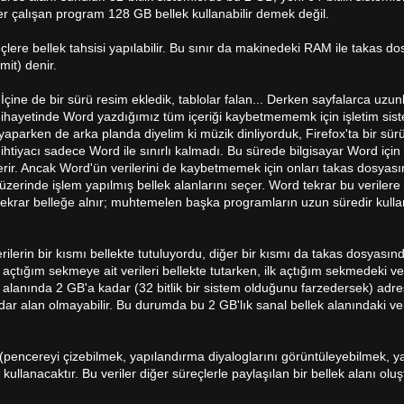
Her çalışan program 128 GB bellek kullanabilir demek değil.
reçlere bellek tahsisi yapılabilir. Bu sınır da makinedeki RAM ile takas 
mit) denir.
 İçine de bir sürü resim ekledik, tablolar falan... Derken sayfalarca uzu
ihayetinde Word yazdığımız tüm içeriği kaybetmememk için işletim sist
yaparken de arka planda diyelim ki müzik dinliyorduk, Firefox'ta bir sür
ihtiyacı sadece Word ile sınırlı kalmadı. Bu sürede bilgisayar Word için 
erir. Ancak Word'ün verilerini de kaybetmemek için onları takas dosyasın
erinde işlem yapılmış bellek alanlarını seçer. Word tekrar bu verilere
tekrar belleğe alnır; muhtemelen başka programların uzun süredir kull
lerin bir kısmı bellekte tutuluyordu, diğer bir kısmı da takas dosyasın
açtığım sekmeye ait verileri bellekte tutarken, ilk açtığım sekmedeki ver
k alanında 2 GB'a kadar (32 bitlik bir sistem olduğunu farzedersek) adr
kadar alan olmayabilir. Bu durumda bu 2 GB'lık sanal bellek alanındaki ver
 (pencereyi çizebilmek, yapılandırma diyaloglarını görüntüleyebilmek, ya
ullanacaktır. Bu veriler diğer süreçlerle paylaşılan bir bellek alanı oluş