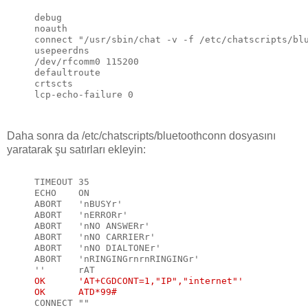
debug

noauth

connect "/usr/sbin/chat -v -f /etc/chatscripts/blu
usepeerdns

/dev/rfcomm0 115200

defaultroute

crtscts

Daha sonra da /etc/chatscripts/bluetoothconn dosyasını
yaratarak şu satırları ekleyin:
TIMEOUT 35

ECHO    ON

ABORT   'nBUSYr'

ABORT   'nERRORr'

ABORT   'nNO ANSWERr'

ABORT   'nNO CARRIERr'

ABORT   'nNO DIALTONEr'

ABORT   'nRINGINGrnrnRINGINGr'

OK      'AT+CGDCONT=1,"IP","internet"'
OK      ATD*99#