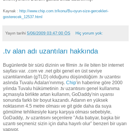
Kaynak :
http://www.chip.com.tr/konu/Bu-oyun-size-gercekleri-
gosterecek_12537.html
Yayın tarihi
5/06/2009 03:47:00 ÖS
Hiç yorum yok:
.tv alan adı uzantıları hakkında
Bugünlerde bir sürü dizinin ve filmin .tv ile biten bir internet
sayfası var. .com ve .net gibi genel en üst seviye
uzantılarından (gTLD) olduğunu düşündüğüm .tv uzantısı
aslında Tuvalu Adaları'nınmış.
Chip
'in haberine göre 2000
yılında Tuvalu hükümetinin .tv uzantısını genel kullanıma
açmasıyla birlikte artan kullanım, GoDaddy'nin uyarısı
sonunda farklı bir boyut kazandı. Adanın en yüksek
noktasının 4.5 metre olması ve git gide daha da suya
gömülme tehlikesiyle karşı karşıya olması sebebiyle,
GoDaddy, .tv uzantısını seçenlere "Ada batıyar, başka bir
uzantı seçmeniz sizin için daha hayırlı olur" benzeri bir uyarı
yapıyor.