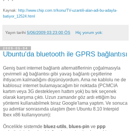
Kaynak:
http://www.chip.com.tr/konu/TV-uzantili-alan-adi-bu-adayla-
batiyor_12524.html
Yayın tarihi
5/06/2009 03:23:00 ÖS
Hiç yorum yok:
2009-05-04
Ubuntu'da bluetooth ile GPRS bağlantısı
Geniş bant internet bağlantı alternatiflerinin çoğalmasıyla
çevirmeli ağ bağlantısı gibi yavaş bağlantı çeşitlerine
ihtiyacım kalmadığını düşünüyordum. Ama ne kablolu ne de
kablosuz internet bulamayacağım bir noktada (PCMCIA
kartım veya 3G destekleyen hattım yok) bu tek seçenek
olarak karşıma çıktı. Uzun zamandır göz ardı ettiğim bu
yöntemi kullanabilmek biraz Google'lama yaptım. Ve sonuca
şu adımlar sonrasında ulaştım (ben Ubuntu 8.10 Interpid
Ibex x86 kullanıyorum):
Öncelikle sistemde
bluez-utils
,
blues-pin
ve
ppp