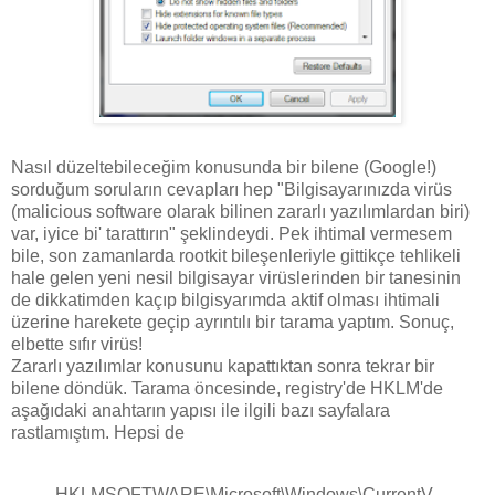
Nasıl düzeltebileceğim konusunda bir bilene (Google!)
sorduğum soruların cevapları hep "Bilgisayarınızda virüs
(malicious software olarak bilinen zararlı yazılımlardan biri)
var, iyice bi' tarattırın" şeklindeydi. Pek ihtimal vermesem
bile, son zamanlarda rootkit bileşenleriyle gittikçe tehlikeli
hale gelen yeni nesil bilgisayar virüslerinden bir tanesinin
de dikkatimden kaçıp bilgisyarımda aktif olması ihtimali
üzerine harekete geçip ayrıntılı bir tarama yaptım. Sonuç,
elbette sıfır virüs!
Zararlı yazılımlar konusunu kapattıktan sonra tekrar bir
bilene döndük. Tarama öncesinde, registry'de HKLM'de
aşağıdaki anahtarın yapısı ile ilgili bazı sayfalara
rastlamıştım. Hepsi de
HKLMSOFTWARE\Microsoft\Windows\CurrentV