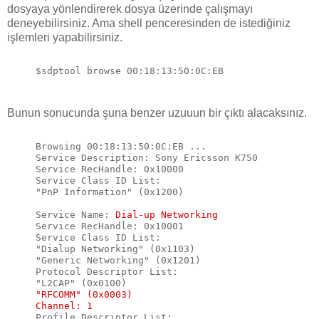
dosyaya yönlendirerek dosya üzerinde çalışmayı
deneyebilirsiniz. Ama shell penceresinden de istediğiniz
işlemleri yapabilirsiniz.
Bunun sonucunda şuna benzer uzuuun bir çıktı alacaksınız.
Browsing 00:18:13:50:0C:EB ...

Service Description: Sony Ericsson K750

Service RecHandle: 0x10000

Service Class ID List:

"PnP Information" (0x1200)

Service Name: 
Dial-up Networking
Service RecHandle: 0x10001

Service Class ID List:

"Dialup Networking" (0x1103)

"Generic Networking" (0x1201)

Protocol Descriptor List:

"RFCOMM" (0x0003)
Channel: 1
Profile Descriptor List:
