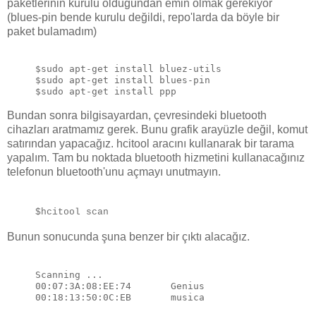
paketlerinin kurulu olduğundan emin olmak gerekiyor
(blues-pin bende kurulu değildi, repo'larda da böyle bir
paket bulamadım)
$sudo apt-get install bluez-utils

$sudo apt-get install blues-pin

Bundan sonra bilgisayardan, çevresindeki bluetooth
cihazları aratmamız gerek. Bunu grafik arayüzle değil, komut
satırından yapacağız. hcitool aracını kullanarak bir tarama
yapalım. Tam bu noktada bluetooth hizmetini kullanacağınız
telefonun bluetooth'unu açmayı unutmayın.
$hcitool scan
Bunun sonucunda şuna benzer bir çıktı alacağız.
Scanning ...

00:07:3A:08:EE:74       Genius
