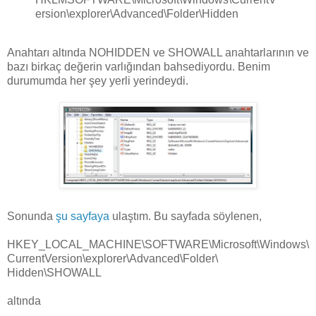
ersion\explorer\Advanced\Folder\Hidden
Anahtarı altında NOHIDDEN ve SHOWALL anahtarlarının ve
bazı birkaç değerin varlığından bahsediyordu. Benim
durumumda her şey yerli yerindeydi.
Sonunda
şu sayfaya
ulaştım. Bu sayfada söylenen,
HKEY_LOCAL_MACHINE\SOFTWARE\Microsoft\Windows\
CurrentVersion\explorer\Advanced\Folder\
Hidden\SHOWALL
altında