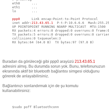
eth0      ...

eth1      ...

lo        ...

ppp0      
Link encap:Point-to-Point Protocol

inet addr:
213.43.65.1
  P-t-P:10.6.6.6  Mask:255.25
UP POINTOPOINT RUNNING NOARP MULTICAST  MTU:1500  
RX packets:4 errors:0 dropped:0 overruns:0 frame:0
TX packets:5 errors:0 dropped:0 overruns:0 carrier
collisions:0 txqueuelen:3

Buradan da görüleceği gibi ppp0 arayüzü
213.43.65.1
adresini almış. Bu durumda sorun yok. Bunu, telefonunuzun
ekranında aktif bir bluetooth bağlantısı simgesi olduğunu
görerek de anlayabilirsiniz.
Bağlantınızı sonlandırmak için de şu komutu
kullanabilirsiniz: