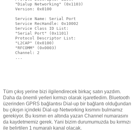
"Dialup Networking" (0x1103)

Version: 0x0100

Service Name: Serial Port

Service RecHandle: 0x10002

Service Class ID List:

"Serial Port" (0x1101)

Protocol Descriptor List:

"L2CAP" (0x0100)

"RFCOMM" (0x0003)

Channel: 2

...

Tüm çıkış yerine bizi ilgilendirecek birkaç satırı yazdım.
Daha da önemli yerleri kırmızı olarak işaretledim. Bluetooth
üzerinden GPRS bağlantısı Dial-up bir bağlantı olduğundan
bu çıkışın içindeki Dial-up Networking kısmını bulmamız
gerekiyor. Bu kısmın en altında yazan Channel numarasını
da kaydetmemiz gerek. Yani bizim durumumuzda bu kırmızı
ile belirtilen 1 numaralı kanal olacak.