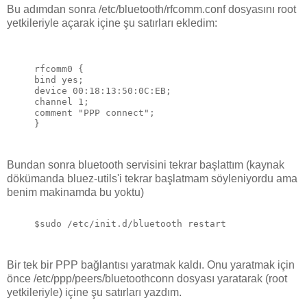
Bu adımdan sonra /etc/bluetooth/rfcomm.conf dosyasını root
yetkileriyle açarak içine şu satırları ekledim:
rfcomm0 {

bind yes;

device 00:18:13:50:0C:EB;

channel 1;

comment "PPP connect";

Bundan sonra bluetooth servisini tekrar başlattım (kaynak
dökümanda bluez-utils'i tekrar başlatmam söyleniyordu ama
benim makinamda bu yoktu)
Bir tek bir PPP bağlantısı yaratmak kaldı. Onu yaratmak için
önce /etc/ppp/peers/bluetoothconn dosyası yaratarak (root
yetkileriyle) içine şu satırları yazdım.