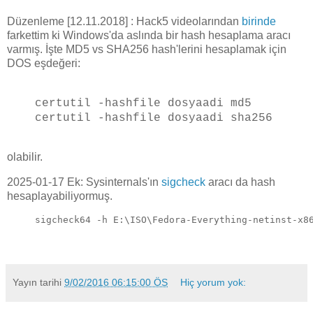
Düzenleme [12.11.2018] : Hack5 videolarından
birinde
farkettim ki Windows'da aslında bir hash hesaplama aracı
varmış. İşte MD5 vs SHA256 hash'lerini hesaplamak için
DOS eşdeğeri:
certutil -hashfile dosyaadi md5
certutil -hashfile dosyaadi sha256
olabilir.
2025-01-17 Ek: Sysinternals'ın
sigcheck
aracı da hash
hesaplayabiliyormuş.
sigcheck64 -h E:\ISO\Fedora-Everything-netinst-x8
Yayın tarihi
9/02/2016 06:15:00 ÖS
Hiç yorum yok: