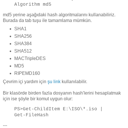
Algorithm md5
md5 yerine aşağıdaki hash algoritmalarını kullanabiliriz.
Burada da tab tuşu ile tamamlama mümkün.
SHA1
SHA256
SHA384
SHA512
MACTripleDES
MD5
RIPEMD160
Çevrim içi yardım için
şu link
kullanılabilir.
Bir klasörde birden fazla dosyanın hash'lerini hesaplatmak
için ise şöyle bir komut uygun olur:
PS>Get-ChildItem E:\ISO\*.iso |
Get-FileHash
---