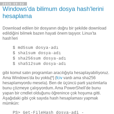
2016-09-02
Windows'da bilimum dosya hash'lerini
hesaplama
Download edilen bir dosyanın doğru bir şekilde download
edildiğini bilmek bazen hayati önem taşıyor. Linux'ta
hash'leri
$ md5sum dosya-adı
$ sha1sum dosya-adı
$ sha256sum dosya-adı
$ sha512sum dosya-adı
gibi komut satırı programları aracılığıyla hesaplayabiliyoruz.
Ama Windows'da bu yoktu[*] (
fciv
vardı ama sha256
hesaplamıyordu mesela). Ben de üçüncü parti yazılımlarla
bunu çözmeye çalışıyordum. Ama PowerShell'de bunu
yapan bir cmdlet olduğunu öğrenince çok hoşuma gitti.
Aşağıdaki gibi çok sayıda hash hesaplaması yapmak
mümkün:
PS> Get-FileHash dosya-adi -