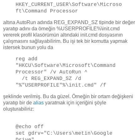
HKEY_CURRENT_USER\Software\Microso
ft\Command Processor
altına AutoRun adında REG_EXPAND_SZ tipinde bir değer
yaratıp adını da örneğin %USERPROFILE%\init.cmd
vererek profil klasörümün altındaki init.cmd dosyasının
çalışmasını sağlayabilirim. Bu işi tek bir komutta yapmak
istersek bunun yolu da
reg add
"HKCU\Software\Microsoft\Command
Processor" /v AutoRun ^
/t REG_EXPAND_SZ /d
"%"USERPROFILE"%\init.cmd" /f
şeklinde verilmiş. Bu da güzel. Örneğin bir ortam değişkeni
yaratıp bir de
alias
yaratmak için içeriğini şöyle
oluşturabiliriz:
@echo off
set gdrv="C:\Users\metin\Google
Drive"