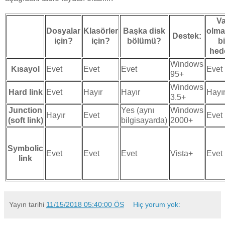
Va
Dosyalar
Klasörler
Başka disk
olm
Destek:
için?
için?
bölümü?
bi
hed
Windows
Kısayol
Evet
Evet
Evet
Evet
95+
Windows
Hard link
Evet
Hayır
Hayır
Hayı
3.5+
Junction
Yes (aynı
Windows
Hayır
Evet
Evet
(soft link)
bilgisayarda)
2000+
Symbolic
Evet
Evet
Evet
Vista+
Evet
link
Yayın tarihi
11/15/2018 05:40:00 ÖS
Hiç yorum yok: