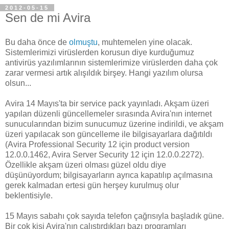
2012-05-15
Sen de mi Avira
Bu daha önce de
olmuştu
, muhtemelen yine olacak.
Sistemlerimizi virüslerden korusun diye kurduğumuz
antivirüs yazılımlarının sistemlerimize virüslerden daha çok
zarar vermesi artık alışıldık birşey. Hangi yazılım olursa
olsun...
Avira 14 Mayıs'ta bir service pack yayınladı. Akşam üzeri
yapılan düzenli güncellemeler sırasında Avira'nın internet
sunucularından bizim sunucumuz üzerine indirildi, ve akşam
üzeri yapılacak son güncelleme ile bilgisayarlara dağıtıldı
(Avira Professional Security 12 için product version
12.0.0.1462, Avira Server Security 12 için 12.0.0.2272).
Özellikle akşam üzeri olması güzel oldu diye
düşünüyordum; bilgisayarların ayrıca kapatılıp açılmasına
gerek kalmadan ertesi gün herşey kurulmuş olur
beklentisiyle.
15 Mayıs sabahı çok sayıda telefon çağrısıyla başladık güne.
Bir çok kişi Avira'nın çalıştırdıkları bazı programları