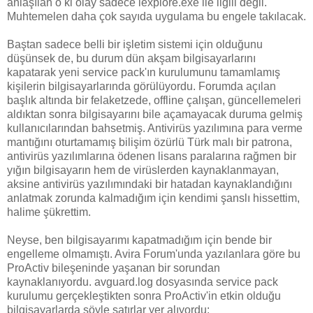
anlaşılan o ki olay sadece iexplore.exe ile ilgili değil.
Muhtemelen daha çok sayıda uygulama bu engele takılacak.
Baştan sadece belli bir işletim sistemi için olduğunu
düşünsek de, bu durum dün akşam bilgisayarlarını
kapatarak yeni service pack'ın kurulumunu tamamlamış
kişilerin bilgisayarlarında görülüyordu. Forumda açılan
başlık altında bir felaketzede, offline çalışan, güncellemeleri
aldıktan sonra bilgisayarını bile açamayacak duruma gelmiş
kullanıcılarından bahsetmiş. Antivirüs yazılımına para verme
mantığını oturtamamış bilişim özürlü Türk malı bir patrona,
antivirüs yazılımlarına ödenen lisans paralarına rağmen bir
yığın bilgisayarın hem de virüslerden kaynaklanmayan,
aksine antivirüs yazılımındaki bir hatadan kaynaklandığını
anlatmak zorunda kalmadığım için kendimi şanslı hissettim,
halime şükrettim.
Neyse, ben bilgisayarımı kapatmadığım için bende bir
engelleme olmamıştı. Avira Forum'unda yazılanlara göre bu
ProActiv bileşeninde yaşanan bir sorundan
kaynaklanıyordu. avguard.log dosyasında service pack
kurulumu gerçekleştikten sonra ProActiv'in etkin olduğu
bilgisayarlarda şöyle satırlar yer alıyordu: