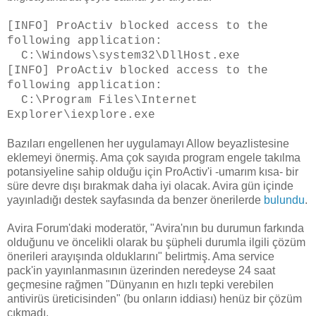
[INFO] ProActiv blocked access to the
following application:
C:\Windows\system32\DllHost.exe
[INFO] ProActiv blocked access to the
following application:
C:\Program Files\Internet
Explorer\iexplore.exe
Bazıları engellenen her uygulamayı Allow beyazlistesine
eklemeyi önermiş. Ama çok sayıda program engele takılma
potansiyeline sahip olduğu için ProActiv'i -umarım kısa- bir
süre devre dışı bırakmak daha iyi olacak. Avira gün içinde
yayınladığı destek sayfasında da benzer önerilerde
bulundu
.
Avira Forum'daki moderatör, "Avira'nın bu durumun farkında
olduğunu ve öncelikli olarak bu şüpheli durumla ilgili çözüm
önerileri arayışında olduklarını" belirtmiş. Ama service
pack'in yayınlanmasının üzerinden neredeyse 24 saat
geçmesine rağmen "Dünyanın en hızlı tepki verebilen
antivirüs üreticisinden" (bu onların iddiası) henüz bir çözüm
çıkmadı.