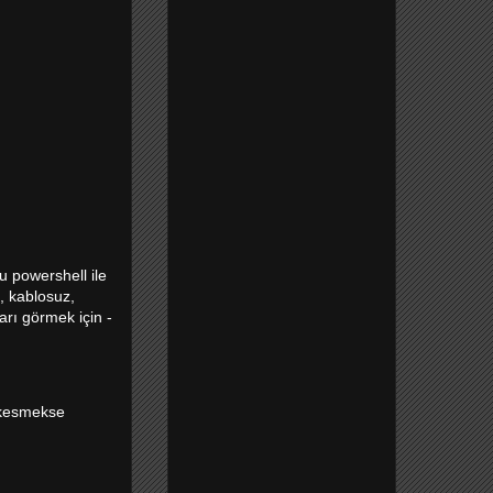
u powershell ile
, kablosuz,
ları görmek için -
i kesmekse