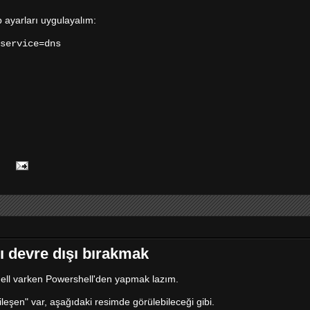
p ayarları uygulayalım:
service=dns
:
ı devre dışı bırakmak
ll varken Powershell'den yapmak lazım.
"bileşen" var, aşağıdaki resimde görülebileceği gibi.