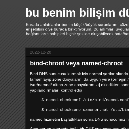
bu benim bilişim 
Burada anlatılanlar benim küçük/büyük sorunlarımı çözerk
erişebilsin diye burada biriktiriyorum. Bu adımları uygu
bağlantıların sahipleri hiçbir şekilde oluşabilecek hata/h
2022-12-28
bind-chroot veya named-chroot
Bind DNS sunucusu kurmak için normal şartlar altında b
tamamlayıp zone dosyalarını da uygun yere (örneğin /
/var/named/ altına zone dosyalarımızı] ekledikten son
yapılandırmaları kontrol edip
$ named-checkconf /etc/bind/named.conf
$ named-checkzone ozmener.net /etc/bin
named hizmetini başlattıktan sonra DNS sunucumuz hazır
Ama her an internete bağlı bir DNS sunucusunun güvenliğ