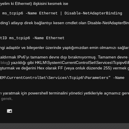
lim ki Ethernet) ilişkisini kesmek ise
 ms_tcpip6 -Name Ethernet | Disable-NetAdapterBinding
nding'i atlayıp direk bağlantıyı kesen cmdlet olan Disable-NetAdapterBin
tID ms_tcpip6 -Name Ethernet
gi adaptör ve bileşenler üzerinde yaptığımızdan emin olmamızı sağlar
ri kaldırmak IPv6'yı tamamen devre dışı bırakmıyormuş. Tamamen devre 
 blog
) yazıldığı gibi HKLM\System\CurrentControlSet\Services\Tcpipv6
şturmak ve değerini Hex olarak FF (veya onluk düzende 255) vermek 
EM\CurrentControlSet\Services\Tcpip6\Parameters" -Name
ı yaratmak için powershell terminalini yönetici yetkileriyle açmamız ger
a
gerek
.
: