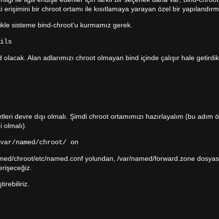
i erişimini bir chroot ortamı ile kısıtlamaya yarayan özel bir yapılandırm
ikle sisteme bind-chroot'u kurmamız gerek.
ils
 olacak. Alan adlarımızı chroot olmayan bind içinde çalışır hale getirdi
 devre dışı olmalı. Şimdi chroot ortamımızı hazırlayalım (bu adım 
 olmalı).
var/named/chroot/ on
med/chroot/etc/named.conf yolundan, /var/named/forward.zone dosyas
rişeceğiz.
rebiliriz.