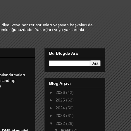
m diye, veya benzer sorunları yaşayan başkaları da
umluluğunuzdadır. Yazar(lar) veya yazılardaki
Bu Blogda Ara
pılandırmaları
ılandırıp
Blog Arşivi
e
►
2026
(42)
►
2025
(62)
►
2024
(56)
►
2023
(61)
▼
2022
(26)
▼
Aralık
(2)
t. DNS hizmetini