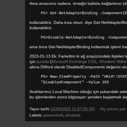
Ama amacımız sadece, örneğin kablolu bağlantının (diye
PS> Get-NetAdapterBinding -ComponentID
kullanabiliriz. Daha kısa olsun, diye Get-NetAdapterBi
kullanabiliriz.
PS>Disable-NetAdapterBinding -Componen
ama önce Get-NetAdapterBinding kullanmak işlemi han
2023-01-13 Ek: Farkettim ki ağ arayüzündeki ilişkile
için
şurada
(
Microsoft Exchange CSS
,
Rhoderic Milne
altına DWord olarak DisabledComponents değerini olu
PS> New-ItemProperty -Path "HKLM:\SYST
"DisabledComponent" -Value 255
Anahtarımız Local Machine olduğu için yukarıdaki satır
bu işlemlerden sonra bilgisayarı yeniden başlatmak d
Yayın tarihi
12/09/2022 11:57:00 ÖÖ
Hiç yorum yok
Labels:
powershell
,
windows