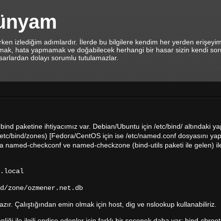
dünyam
en izlediğim adımlardır. İlerde bu bilgilere kendim her yerden erişeyi
lamak, hata yapmamak ve doğabilecek herhangi bir hasar sizin kendi sor
asarlardan dolayı sorumlu tutulamazlar.
ind paketine ihtiyacımız var. Debian/Ubuntu için /etc/bind/ altındaki ya
etc/bind/zones) [Fedora/CentOS için ise /etc/named.conf dosyasını yap
ra named-checkconf ve named-checkzone (bind-utils paketi ile gelen) il
.local
d/zone/ozmener.net.db
. Çalıştığından emin olmak için host, dig ve nslookup kullanabiliriz.
i ile ilgili endişe edenler için farklı bir seçenek daha var; bind-chroo