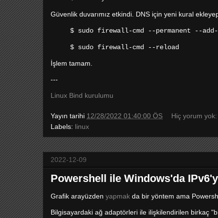
Güvenlik duvarımız etkindi. DNS için yeni kural ekleye
$ sudo firewall-cmd --permanent --add-
$ sudo firewall-cmd --reload
İşlem tamam.
---
Linux Bind kurulumu
Yayın tarihi
12/28/2022 01:40:00 ÖS
Hiç yorum yok
Labels:
linux
2022-12-09
Powershell ile Windows'da IPv6'y
Grafik arayüzden
yapmak
da bir yöntem ama Powershe
Bilgisayardaki ağ adaptörleri ile ilişkilendirilen birkaç 