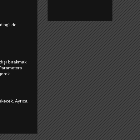
ding'i de
.
dışı bırakmak
\Parameters
gerek.
ekecek. Ayrıca