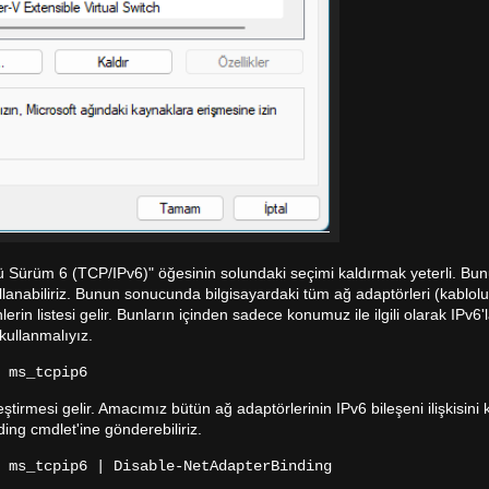
lü Sürüm 6 (TCP/IPv6)" öğesinin solundaki seçimi kaldırmak yeterli. Bun
anabiliriz. Bunun sonucunda bilgisayardaki tüm ağ adaptörleri (kablolu
lerin listesi gelir. Bunların içinden sadece konumuz ile ilgili olarak IPv6'
kullanmalıyız.
 ms_tcpip6
irmesi gelir. Amacımız bütün ağ adaptörlerinin IPv6 bileşeni ilişkisin
ng cmdlet'ine gönderebiliriz.
 ms_tcpip6 | Disable-NetAdapterBinding