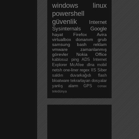
windows
linux
powershell
güvenlik
Internet
Sysinternals
Google
hayat
Firefox
Avira
virtualbox
donanım
grub
samsung
bash
reklam
vmware
zamanlanmış
görevler
Nokia
Office
kablosuz
ping
ADS
Internet
Explorer
McAfee
dlna
mobil
netsh
one-liner
regex
IIS
Siber
saldırı
duvarkağıdı
flash
bloatware
tekrarlayan dosyalar
yanlış alarm
GPS
conax
teledünya