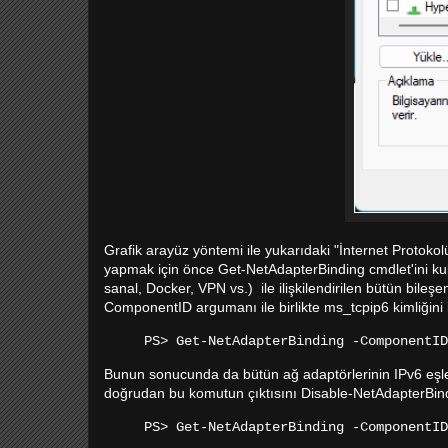
Grafik arayüz yöntemi ile yukarıdaki "İnternet Protoko
yapmak için önce Get-NetAdapterBinding cmdlet'ini kull
sanal, Docker, VPN vs.) ile ilişkilendirilen bütün bileşen
ComponentID argumanı ile birlikte ms_tcpip6 kimliğini 
PS> Get-NetAdapterBinding -ComponentID
Bunun sonucunda da bütün ağ adaptörlerinin IPv6 eşleşt
doğrudan bu komutun çıktısını Disable-NetAdapterBindi
PS> Get-NetAdapterBinding -ComponentID