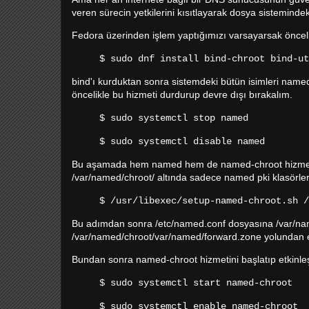
veren sürecin yetkilerini kısıtlayarak dosya sistemindek
Fedora üzerinden işlem yaptığımızı varsayarsak öncel
$ sudo dnf install bind-chroot bind-ut
bind'ı kurduktan sonra sistemdeki bütün isimleri named
öncelikle bu hizmeti durdurup devre dışı bırakalım.
$ sudo systemctl stop named
$ sudo systemctl disable named
Bu aşamada hem named hem de named-chroot hizmetleri
/var/named/chroot/ altında sadece named pki klasörleri
$ /usr/libexec/setup-named-chroot.sh /
Bu adımdan sonra /etc/named.conf dosyasına /var/na
/var/named/chroot/var/named/forward.zone yolundan e
Bundan sonra named-chroot hizmetini başlatıp etkinleşti
$ sudo systemctl start named-chroot
$ sudo systemctl enable named-chroot