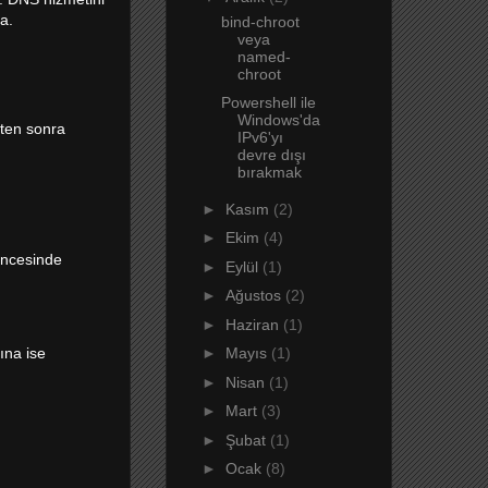
a.
bind-chroot
veya
named-
chroot
Powershell ile
Windows'da
kten sonra
IPv6'yı
devre dışı
bırakmak
►
Kasım
(2)
►
Ekim
(4)
öncesinde
►
Eylül
(1)
►
Ağustos
(2)
►
Haziran
(1)
ına ise
►
Mayıs
(1)
►
Nisan
(1)
►
Mart
(3)
►
Şubat
(1)
►
Ocak
(8)