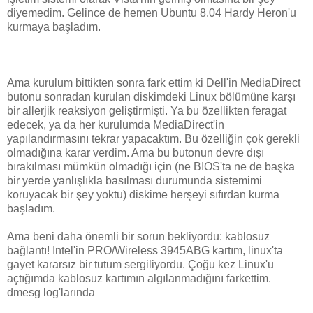
diyemedim. Gelince de hemen Ubuntu 8.04 Hardy Heron'u
kurmaya başladım.
Ama kurulum bittikten sonra fark ettim ki Dell'in MediaDirect
butonu sonradan kurulan diskimdeki Linux bölümüne karşı
bir allerjik reaksiyon geliştirmişti. Ya bu özellikten feragat
edecek, ya da her kurulumda MediaDirect'in
yapılandırmasını tekrar yapacaktım. Bu özelliğin çok gerekli
olmadığına karar verdim. Ama bu butonun devre dışı
bırakılması mümkün olmadığı için (ne BIOS'ta ne de başka
bir yerde yanlışlıkla basılması durumunda sistemimi
koruyacak bir şey yoktu) diskime herşeyi sıfırdan kurma
başladım.
Ama beni daha önemli bir sorun bekliyordu: kablosuz
bağlantı! Intel'in PRO/Wireless 3945ABG kartım, linux'ta
gayet kararsız bir tutum sergiliyordu. Çoğu kez Linux'u
açtığımda kablosuz kartımın algılanmadığını farkettim.
dmesg log'larında