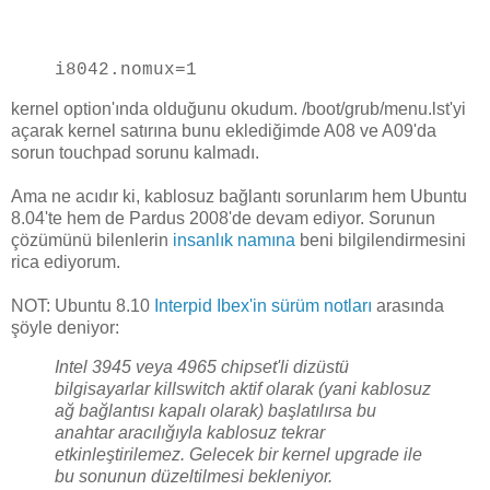
i8042.nomux=1
kernel option'ında olduğunu okudum. /boot/grub/menu.lst'yi
açarak kernel satırına bunu eklediğimde A08 ve A09'da
sorun touchpad sorunu kalmadı.
Ama ne acıdır ki, kablosuz bağlantı sorunlarım hem Ubuntu
8.04'te hem de Pardus 2008'de devam ediyor. Sorunun
çözümünü bilenlerin
insanlık namına
beni bilgilendirmesini
rica ediyorum.
NOT: Ubuntu 8.10
Interpid Ibex'in sürüm notları
arasında
şöyle deniyor:
Intel 3945 veya 4965 chipset'li dizüstü
bilgisayarlar killswitch aktif olarak (yani kablosuz
ağ bağlantısı kapalı olarak) başlatılırsa bu
anahtar aracılığıyla kablosuz tekrar
etkinleştirilemez. Gelecek bir kernel upgrade ile
bu sonunun düzeltilmesi bekleniyor.