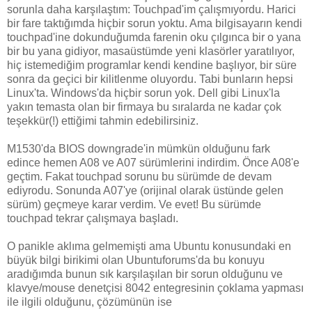
sorunla daha karşılaştım: Touchpad'im çalışmıyordu. Harici
bir fare taktığımda hiçbir sorun yoktu. Ama bilgisayarın kendi
touchpad'ine dokunduğumda farenin oku çılgınca bir o yana
bir bu yana gidiyor, masaüstümde yeni klasörler yaratılıyor,
hiç istemediğim programlar kendi kendine başlıyor, bir süre
sonra da geçici bir kilitlenme oluyordu. Tabi bunların hepsi
Linux'ta. Windows'da hiçbir sorun yok. Dell gibi Linux'la
yakın temasta olan bir firmaya bu sıralarda ne kadar çok
teşekkür(!) ettiğimi tahmin edebilirsiniz.
M1530'da BIOS downgrade'in mümkün olduğunu fark
edince hemen A08 ve A07 sürümlerini indirdim. Önce A08'e
geçtim. Fakat touchpad sorunu bu sürümde de devam
ediyrodu. Sonunda A07'ye (orijinal olarak üstünde gelen
sürüm) geçmeye karar verdim. Ve evet! Bu sürümde
touchpad tekrar çalışmaya başladı.
O panikle aklıma gelmemişti ama Ubuntu konusundaki en
büyük bilgi birikimi olan Ubuntuforums'da bu konuyu
aradığımda bunun sık karşılaşılan bir sorun olduğunu ve
klavye/mouse denetçisi 8042 entegresinin çoklama yapması
ile ilgili olduğunu, çözümünün ise