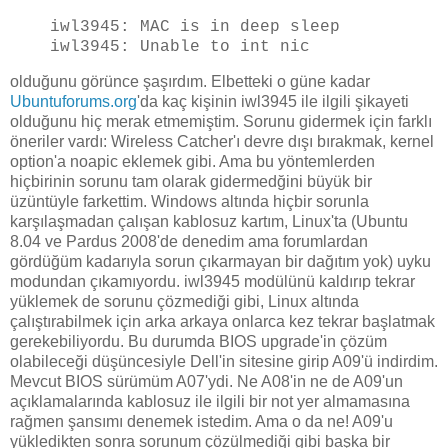
iwl3945: MAC is in deep sleep
iwl3945: Unable to int nic
olduğunu görünce şaşırdım. Elbetteki o güne kadar
Ubuntuforums.org
'da kaç kişinin iwl3945 ile ilgili şikayeti
olduğunu hiç merak etmemiştim. Sorunu gidermek için farklı
öneriler vardı: Wireless Catcher'ı devre dışı bırakmak, kernel
option'a noapic eklemek gibi. Ama bu yöntemlerden
hiçbirinin sorunu tam olarak gidermedğini büyük bir
üzüntüyle farkettim. Windows altında hiçbir sorunla
karşılaşmadan çalışan kablosuz kartım, Linux'ta (Ubuntu
8.04 ve Pardus 2008'de denedim ama forumlardan
gördüğüm kadarıyla sorun çıkarmayan bir dağıtım yok) uyku
modundan çıkamıyordu. iwl3945 modülünü kaldırıp tekrar
yüklemek de sorunu çözmediği gibi, Linux altında
çalıştırabilmek için arka arkaya onlarca kez tekrar başlatmak
gerekebiliyordu. Bu durumda BIOS upgrade'in çözüm
olabileceği düşüncesiyle Dell'in sitesine girip A09'ü indirdim.
Mevcut BIOS sürümüm A07'ydi. Ne A08'in ne de A09'un
açıklamalarında kablosuz ile ilgili bir not yer almamasına
rağmen şansımı denemek istedim. Ama o da ne! A09'u
yükledikten sonra sorunum çözülmediği gibi başka bir