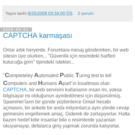
Yayın tarihi
8/25/2008 03:34:00 ÖS
2 yorum:
2008-08-01
CAPTCHA karmaşası
Onlar artık heryerde. Forumlara mesaj gönderirken, bir web
sitesin üye olurken... "Güvenlik için resimdeki harfleri
kutucuğa girin" tipindeki istekler...
C
A
P
T
"
ompleteley
utomated
ublic
uring test to tell
C
H
A
omputers and
umans
part"ın kısaltması olan
CAPTCHA
, bir web servisini kullananın insan mı, yoksa
bilgisayar mı olduğunun ayırdedilmesi için düşünülmüş.
Spammer'ların bir günde yüzbinlerce Gmail hesabı
açmasını, bir ankete bir anda milyonlarca aynı yönde cevap
gelmesini engellemek amaç. Giderek de zorlaşıyorlar. Hatta
bazen hedef kitle insanlar bile o resimlerde yazanları
okuyamayıp, defalarca giriş yapmak zorunda kalıyorlar.