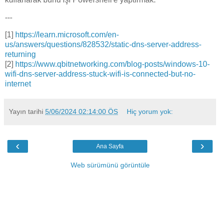
---
[1]
https://learn.microsoft.com/en-
us/answers/questions/828532/static-dns-server-address-
returning
[2]
https://www.qbitnetworking.com/blog-posts/windows-10-
wifi-dns-server-address-stuck-wifi-is-connected-but-no-
internet
Yayın tarihi
5/06/2024 02:14:00 ÖS
Hiç yorum yok:
‹
›
Ana Sayfa
Web sürümünü görüntüle