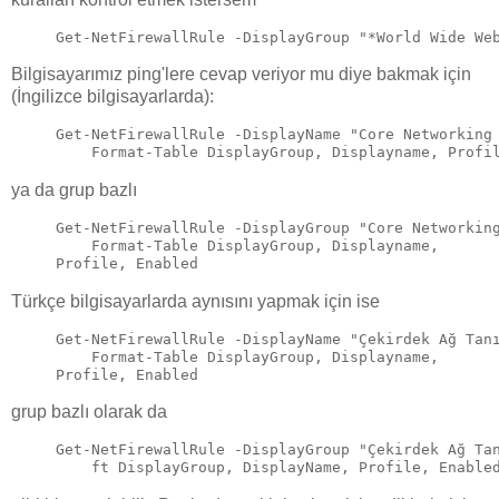
Get-NetFirewallRule -DisplayGroup "*World Wide We
Bilgisayarımız ping'lere cevap veriyor mu diye bakmak için
(İngilizce bilgisayarlarda):
Get-NetFirewallRule -DisplayName "Core Networking
    Format-Table DisplayGroup, Displayname, Profi
ya da grup bazlı
Get-NetFirewallRule -DisplayGroup "Core Networkin
    Format-Table DisplayGroup, Displayname, 

Profile, Enabled
Türkçe bilgisayarlarda aynısını yapmak için ise
Get-NetFirewallRule -DisplayName "Çekirdek Ağ Tan
    Format-Table DisplayGroup, Displayname, 

Profile, Enabled
grup bazlı olarak da
Get-NetFirewallRule -DisplayGroup "Çekirdek Ağ Ta
    ft DisplayGroup, DisplayName, Profile, Enable