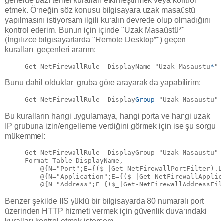
genelde bazı temel kuralları etkinleştirmek veya kontrol
etmek. Örneğin söz konusu bilgisayara uzak masaüstü
yapılmasını istiyorsam ilgili kuralın devrede olup olmadığını
kontrol ederim. Bunun için içinde "Uzak Masaüstü*"
(İngilizce bilgisayarlarda "Remote Desktop*") geçen
kuralları geçenleri ararım:
Get-NetFirewallRule -DisplayName "Uzak Masaüstü
*
"
Bunu dahil oldukları gruba göre arayarak da yapabilirim:
Get-NetFirewallRule -Display
Group
 "Uzak Masaüstü"
Bu kuralların hangi uygulamaya, hangi porta ve hangi uzak
IP grubuna izin/engelleme verdiğini görmek için ise şu sorgu
mükemmel:
Get-NetFirewallRule -DisplayGroup "Uzak Masaüstü"
Format-Table DisplayName, 
    @{N="Port";E={($_|Get-NetFirewallPortFilter).
    @{N="Application";E={($_|Get-NetFirewallAppli
    @{N="Address";E={($_|Get-NetFirewallAddressFi
Benzer şekilde IIS yüklü bir bilgisayarda 80 numaralı port
üzerinden HTTP hizmeti vermek için güvenlik duvarındaki
kuralları kontrol etmek istersem