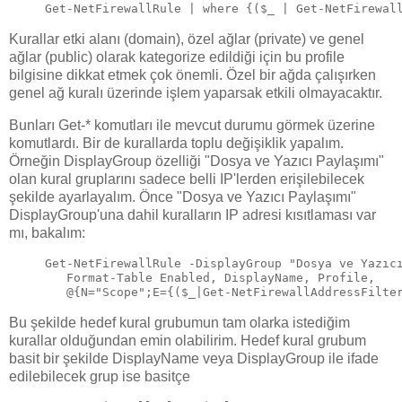
Get-NetFirewallRule | where {($_ | Get-NetFirewal
Kurallar etki alanı (domain), özel ağlar (private) ve genel
ağlar (public) olarak kategorize edildiği için bu profile
bilgisine dikkat etmek çok önemli. Özel bir ağda çalışırken
genel ağ kuralı üzerinde işlem yaparsak etkili olmayacaktır.
Bunları Get-* komutları ile mevcut durumu görmek üzerine
komutlardı. Bir de kurallarda toplu değişiklik yapalım.
Örneğin DisplayGroup özelliği "Dosya ve Yazıcı Paylaşımı"
olan kural gruplarını sadece belli IP'lerden erişilebilecek
şekilde ayarlayalım. Önce "Dosya ve Yazıcı Paylaşımı"
DisplayGroup'una dahil kuralların IP adresi kısıtlaması var
mı, bakalım:
Get-NetFirewallRule -DisplayGroup "Dosya ve Yazıc
   Format-Table Enabled, DisplayName, Profile, 
   @{N="Scope";E={($_|Get-NetFirewallAddressFilte
Bu şekilde hedef kural grubumun tam olarka istediğim
kurallar olduğundan emin olabilirim. Hedef kural grubum
basit bir şekilde DisplayName veya DisplayGroup ile ifade
edilebilecek grup ise basitçe