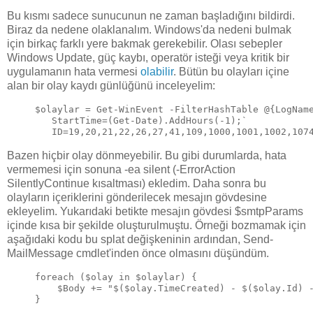
Bu kısmı sadece sunucunun ne zaman başladığını bildirdi.
Biraz da nedene olaklanalım. Windows'da nedeni bulmak
için birkaç farklı yere bakmak gerekebilir. Olası sebepler
Windows Update, güç kaybı, operatör isteği veya kritik bir
uygulamanın hata vermesi
olabilir
. Bütün bu olayları içine
alan bir olay kaydı günlüğünü inceleyelim:
$olaylar = Get-WinEvent -FilterHashTable @{LogNam
   StartTime=(Get-Date).AddHours(-1);`
   ID=19,20,21,22,26,27,41,109,1000,1001,1002,107
Bazen hiçbir olay dönmeyebilir. Bu gibi durumlarda, hata
vermemesi için sonuna -ea silent (-ErrorAction
SilentlyContinue kısaltması) ekledim. Daha sonra bu
olayların içeriklerini gönderilecek mesajın gövdesine
ekleyelim. Yukarıdaki betikte mesajın gövdesi $smtpParams
içinde kısa bir şekilde oluşturulmuştu. Örneği bozmamak için
aşağıdaki kodu bu splat değişkeninin ardından, Send-
MailMessage cmdlet'inden önce olmasını düşündüm.
foreach ($olay in $olaylar) {
    $Body += "$($olay.TimeCreated) - $($olay.Id) 
}