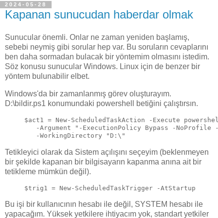
2024-05-28
Kapanan sunucudan haberdar olmak
Sunucular önemli. Onlar ne zaman yeniden başlamış,
sebebi neymiş gibi sorular hep var. Bu soruların cevaplarını
ben daha sormadan bulacak bir yöntemim olmasını istedim.
Söz konusu sunucular Windows. Linux için de benzer bir
yöntem bulunabilir elbet.
Windows'da bir zamanlanmış görev oluşturayım.
D:\bildir.ps1 konumundaki powershell betiğini çalıştırsın.
$act1 = New-ScheduledTaskAction -Execute powershe
   -Argument "-ExecutionPolicy Bypass -NoProfile 
   -WorkingDirectory "D:\"
Tetikleyici olarak da Sistem açılışını seçeyim (beklenmeyen
bir şekilde kapanan bir bilgisayarın kapanma anına ait bir
tetikleme mümkün değil).
$trig1 = New-ScheduledTaskTrigger -AtStartup 
Bu işi bir kullanıcının hesabı ile değil, SYSTEM hesabı ile
yapacağım. Yüksek yetkilere ihtiyacım yok, standart yetkiler