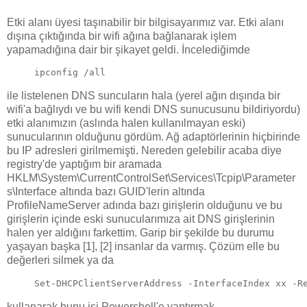
Etki alanı üyesi taşınabilir bir bilgisayarımız var. Etki alanı
dışına çıktığında bir wifi ağına bağlanarak işlem
yapamadığına dair bir şikayet geldi. İncelediğimde
ipconfig /all
ile listelenen DNS suncuların hala (yerel ağın dışında bir
wifi'a bağlıydı ve bu wifi kendi DNS sunucusunu bildiriyordu)
etki alanımızın (aslında halen kullanılmayan eski)
sunucularının olduğunu gördüm. Ağ adaptörlerinin hiçbirinde
bu IP adresleri girilmemişti. Nereden gelebilir acaba diye
registry'de yaptığım bir aramada
HKLM\System\CurrentControlSet\Services\Tcpip\Parameter
s\Interface altında bazı GUID'lerin altında
ProfileNameServer adında bazı girişlerin olduğunu ve bu
girişlerin içinde eski sunucularımıza ait DNS girişlerinin
halen yer aldığını farkettim. Garip bir şekilde bu durumu
yaşayan başka [1], [2] insanlar da varmış. Çözüm elle bu
değerleri silmek ya da
Set-DHCPClientServerAddress -InterfaceIndex xx -R
kullanarak bunu işi Powershell'e yaptırmak.