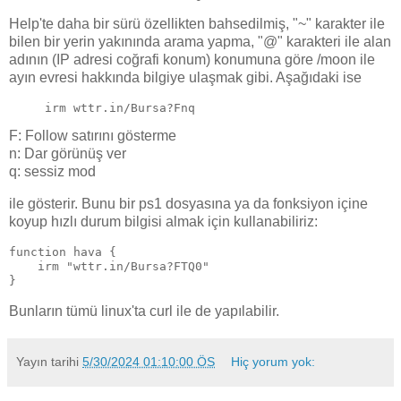
Help'te daha bir sürü özellikten bahsedilmiş, "~" karakter ile
bilen bir yerin yakınında arama yapma, "@" karakteri ile alan
adının (IP adresi coğrafi konum) konumuna göre /moon ile
ayın evresi hakkında bilgiye ulaşmak gibi. Aşağıdaki ise
irm wttr.in/Bursa?Fnq
F: Follow satırını gösterme
n: Dar görünüş ver
q: sessiz mod
ile gösterir. Bunu bir ps1 dosyasına ya da fonksiyon içine
koyup hızlı durum bilgisi almak için kullanabiliriz:
function hava {
    irm "wttr.in/Bursa?FTQ0" 
}
Bunların tümü linux'ta curl ile de yapılabilir.
Yayın tarihi
5/30/2024 01:10:00 ÖS
Hiç yorum yok: