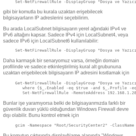
Set-NetFirewallRule -DisplayGruop "Dosya ve Yazıc
gibi bir komutla bu kurala uzaktan erişebilecek
bilgisayarların IP adreslerini seçebilirim.
Bu arada LocalSubnet bilgisayarın yerel ağındaki IPv4 ve
IPv6 altağını kapsar. Sadece IPv4 için LocalSubnet4, veya
sadece IPv6 için LocalSubnet6 kullanılabilir:
Set-NetFirewallRule -DisplayGruop "Dosya ve Yazıc
Daha karmaşık bir senaryomuz varsa, örneğin domain
profilinde ve sadece etkinleştirilmiş kural alt grubununa
uzaktan erişebilecek bilgisayarın IP adresini kısıtlamak için
Get-NetFirewallRule -DisplayGroup "Dosya ve Yazıc
   where {$_.Enabled -eq $true -and $_.Profile -e
   Set-NetFirewallRule -RemoteAddress 192.168.1.2
Bunlar işe yaramıyorsa belki de bilgisayarımızda farklı bir
güvenlik duvarı yüklü olduğundan Windows Firewall devre
dışı olabilir. Bunu kontrol etmek için
gcim -Namespace "Root/SecurityCenter2" -ClassName
Bu komutun çıktısında displayName alanında "Windows