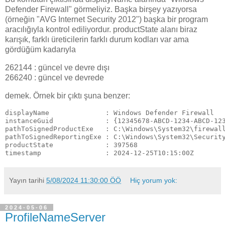
Defender Firewall" görmeliyiz. Başka birşey yazıyorsa
(örneğin "AVG Internet Security 2012") başka bir program
aracılığıyla kontrol ediliyordur. productState alanı biraz
karışık, farklı üreticilerin farklı durum kodları var ama
gördüğüm kadarıyla
262144 : güncel ve devre dışı
266240 : güncel ve devrede
demek. Örnek bir çıktı şuna benzer:
displayName              : Windows Defender Firewall

instanceGuid             : {12345678-ABCD-1234-ABCD-123
pathToSignedProductExe   : C:\Windows\System32\firewall
pathToSignedReportingExe : C:\Windows\System32\Security
productState             : 397568

timestamp                : 2024-12-25T10:15:00Z
Yayın tarihi
5/08/2024 11:30:00 ÖÖ
Hiç yorum yok:
2024-05-06
ProfileNameServer