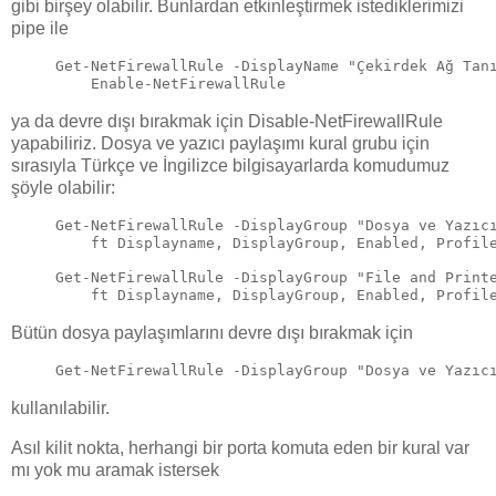
gibi birşey olabilir. Bunlardan etkinleştirmek istediklerimizi
pipe ile
Get-NetFirewallRule -DisplayName "Çekirdek Ağ Tan
    Enable-NetFirewallRule
ya da devre dışı bırakmak için Disable-NetFirewallRule
yapabiliriz. Dosya ve yazıcı paylaşımı kural grubu için
sırasıyla Türkçe ve İngilizce bilgisayarlarda komudumuz
şöyle olabilir:
Get-NetFirewallRule -DisplayGroup "Dosya ve Yazıc
    ft Displayname, DisplayGroup, Enabled, Profil
Get-NetFirewallRule -DisplayGroup "File and Print
    ft Displayname, DisplayGroup, Enabled, Profil
Bütün dosya paylaşımlarını devre dışı bırakmak için
Get-NetFirewallRule -DisplayGroup "Dosya ve Yazıc
kullanılabilir.
Asıl kilit nokta, herhangi bir porta komuta eden bir kural var
mı yok mu aramak istersek