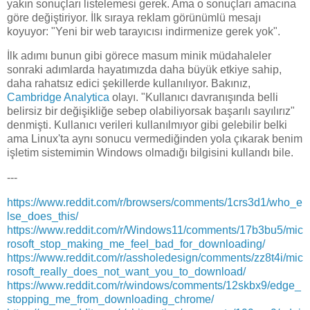
yakın sonuçları listelemesi gerek. Ama o sonuçları amacına
göre değiştiriyor. İlk sıraya reklam görünümlü mesajı
koyuyor: "Yeni bir web tarayıcısı indirmenize gerek yok".
İlk adımı bunun gibi görece masum minik müdahaleler
sonraki adımlarda hayatımızda daha büyük etkiye sahip,
daha rahatsız edici şekillerde kullanılıyor. Bakınız,
Cambridge Analytica
olayı. "Kullanıcı davranışında belli
belirsiz bir değişikliğe sebep olabiliyorsak başarılı sayılırız"
denmişti. Kullanıcı verileri kullanılmıyor gibi gelebilir belki
ama Linux'ta aynı sonucu vermediğinden yola çıkarak benim
işletim sistemimin Windows olmadığı bilgisini kullandı bile.
---
https://www.reddit.com/r/browsers/comments/1crs3d1/who_e
lse_does_this/
https://www.reddit.com/r/Windows11/comments/17b3bu5/mic
rosoft_stop_making_me_feel_bad_for_downloading/
https://www.reddit.com/r/assholedesign/comments/zz8t4i/mic
rosoft_really_does_not_want_you_to_download/
https://www.reddit.com/r/windows/comments/12skbx9/edge_
stopping_me_from_downloading_chrome/