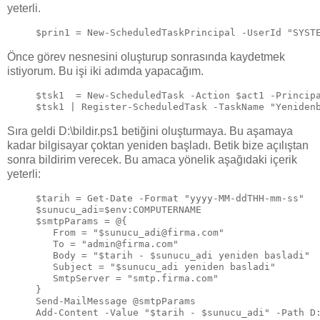
yeterli.
$prin1 = New-ScheduledTaskPrincipal -UserId "SYST
Önce görev nesnesini oluşturup sonrasında kaydetmek
istiyorum. Bu işi iki adımda yapacağım.
$tsk1  = New-ScheduledTask -Action $act1 -Princip
$tsk1 | Register-ScheduledTask -TaskName "Yeniden
Sıra geldi D:\bildir.ps1 betiğini oluşturmaya. Bu aşamaya
kadar bilgisayar çoktan yeniden başladı. Betik bize açılıştan
sonra bildirim verecek. Bu amaca yönelik aşağıdaki içerik
yeterli:
$tarih = Get-Date -Format "yyyy-MM-ddTHH-mm-ss"
$sunucu_adi=$env:COMPUTERNAME
$smtpParams = @{
   From = "$sunucu_adi@firma.com"
   To = "admin@firma.com"
   Body = "$tarih - $sunucu_adi yeniden basladi"
   Subject = "$sunucu_adi yeniden basladi"
   SmtpServer = "smtp.firma.com"
}
Send-MailMessage @smtpParams
Add-Content -Value "$tarih - $sunucu_adi" -Path D