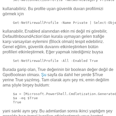
kullanabiliriz. Bu profile uyan güvenlik duvarı profilimizi
görmek için
Get-NetFirewallProfile -Name Private | Select-Obj
kullanabilir, Enabled alanından etkin mi değil mi görebilir,
DefaultInboundAction'dan kurala uymayan gelen trafiğe
karşı varsayılan eylemini (Block olmalı) tespit edebiliriz.
Genel eğilim, güvenlik duvarını etkinleştirirken bütün
profilleri etkinleştirmek. Eğer yapmak istediğimiz buysa
Set-NetFirewallProfile -All -Enabled True
Burada garip olan, True değerinin bir boolean değer değil de
GpoBoolean olması.
Şu
sayfa da dahil her yerde $True
yerine True yazılmış. Tam olarak aynı şey mi, emin değilim
ama şöyle birşey buldum:
$a = [Microsoft.PowerShell.Cmdletization.Generate
$a -eq $True
True
yani sanki aynı şey. Bu adımlardan sonra ikinci yaptığım şey