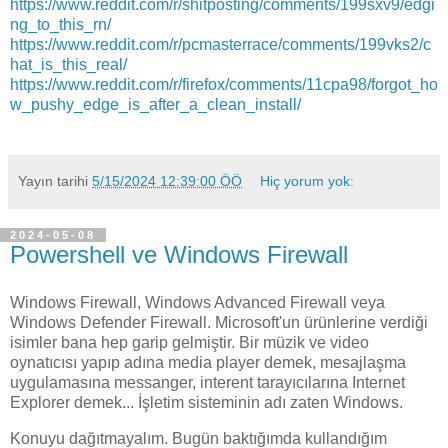
https://www.reddit.com/r/shitposting/comments/199sxv9/edgi
ng_to_this_rn/
https://www.reddit.com/r/pcmasterrace/comments/199vks2/c
hat_is_this_real/
https://www.reddit.com/r/firefox/comments/11cpa98/forgot_ho
w_pushy_edge_is_after_a_clean_install/
Yayın tarihi
5/15/2024 12:39:00 ÖÖ
Hiç yorum yok:
2024-05-08
Powershell ve Windows Firewall
Windows Firewall, Windows Advanced Firewall veya
Windows Defender Firewall. Microsoft'un ürünlerine verdiği
isimler bana hep garip gelmiştir. Bir müzik ve video
oynatıcısı yapıp adına media player demek, mesajlaşma
uygulamasına messanger, interent tarayıcılarına Internet
Explorer demek... İşletim sisteminin adı zaten Windows.
Konuyu dağıtmayalım. Bugün baktığımda kullandığım