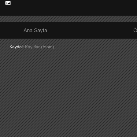
Ana Sayfa
Ö
Kaydol:
Kayıtlar (Atom)