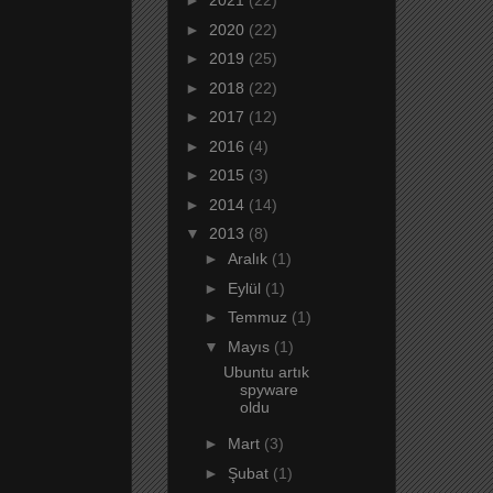
►
2021
(22)
►
2020
(22)
►
2019
(25)
►
2018
(22)
►
2017
(12)
►
2016
(4)
►
2015
(3)
►
2014
(14)
▼
2013
(8)
►
Aralık
(1)
►
Eylül
(1)
►
Temmuz
(1)
▼
Mayıs
(1)
Ubuntu artık
spyware
oldu
►
Mart
(3)
►
Şubat
(1)