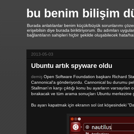
bu benim bilişim 
Burada anlatılanlar benim küçük/büyük sorunlarımı çözerk
erişebilsin diye burada biriktiriyorum. Bu adımları uygu
bağlantıların sahipleri hiçbir şekilde oluşabilecek hata/h
2013-05-03
Ubuntu artık spyware oldu
demiş
Open Software Foundation başkanı Richard Sta
Cannonical'a gönderiyordu. Cannonical bu durumu p
Stallman'ın karşı çıktığı konu bu ayarların varsayılan 
bırakacak ve tüm arama sonuçları Ubuntu merkezine 
Bu ayarı kapatmak için ekranın sol üst köşesindeki "Da