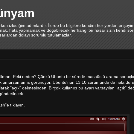
dünyam
en izlediğim adımlardır. İlerde bu bilgilere kendim her yerden erişeyi
lamak, hata yapmamak ve doğabilecek herhangi bir hasar sizin kendi sor
asarlardan dolayı sorumlu tutulamazlar.
llman. Peki neden? Çünkü Ubuntu bir süredir masaüstü arama sonuçla
ek umursamamış görünüyor. Ubuntu'nun 13.10 sürümünde de hala duru
olarak "açık" gelmesinden. Birçok kullanıcı bu ayarı varsayılan "açık" de
gönderilecek.
sh"e tıklayın.