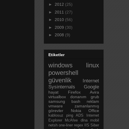
►
2012
(25)
►
2011
(27)
►
2010
(56)
►
2009
(30)
►
2008
(9)
Etiketler
windows
linux
powershell
güvenlik
Internet
Sysinternals
Google
hayat
Firefox
Avira
virtualbox
donanım
grub
samsung
bash
reklam
vmware
zamanlanmış
görevler
Nokia
Office
kablosuz
ping
ADS
Internet
Explorer
McAfee
dlna
mobil
netsh
one-liner
regex
IIS
Siber