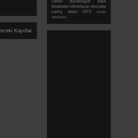
saldırı
duvarkağıdı
flash
bloatware
tekrarlayan dosyalar
yanlış alarm
GPS
conax
teledünya
nceki Kayıtlar