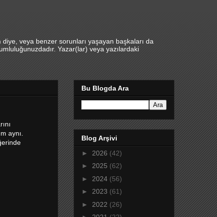
m diye, veya benzer sorunları yaşayan başkaları da
umluluğunuzdadır. Yazar(lar) veya yazılardaki
Bu Blogda Ara
rını
m aynı.
Blog Arşivi
ğerinde
►
2026
(42)
►
2025
(62)
►
2024
(56)
►
2023
(61)
►
2022
(26)