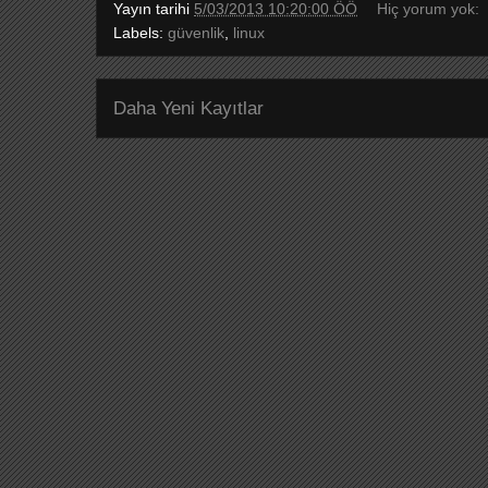
Yayın tarihi
5/03/2013 10:20:00 ÖÖ
Hiç yorum yok:
Labels:
güvenlik
,
linux
Daha Yeni Kayıtlar