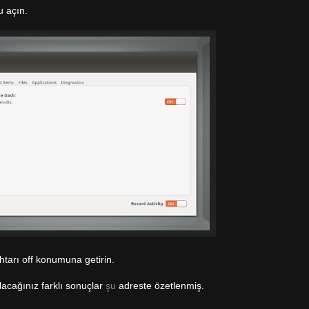
u açın.
tarı off konumuna getirin.
lacağınız farklı sonuçlar
şu
adreste özetlenmiş.