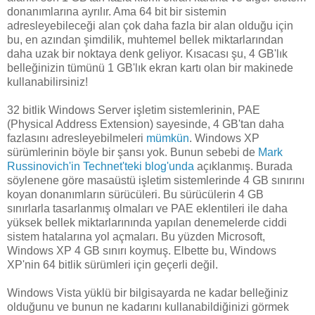
donanımlarına ayrılır. Ama 64 bit bir sistemin
adresleyebileceği alan çok daha fazla bir alan olduğu için
bu, en azından şimdilik, muhtemel bellek miktarlarından
daha uzak bir noktaya denk geliyor. Kısacası şu, 4 GB'lık
belleğinizin tümünü 1 GB'lık ekran kartı olan bir makinede
kullanabilirsiniz!
32 bitlik Windows Server işletim sistemlerinin, PAE
(Physical Address Extension) sayesinde, 4 GB'tan daha
fazlasını adresleyebilmeleri
mümkün
. Windows XP
sürümlerinin böyle bir şansı yok. Bunun sebebi de
Mark
Russinovich'in Technet'teki blog'unda
açıklanmış. Burada
söylenene göre masaüstü işletim sistemlerinde 4 GB sınırını
koyan donanımların sürücüleri. Bu sürücülerin 4 GB
sınırlarla tasarlanmış olmaları ve PAE eklentileri ile daha
yüksek bellek miktarlarınında yapılan denemelerde ciddi
sistem hatalarına yol açmaları. Bu yüzden Microsoft,
Windows XP 4 GB sınırı koymuş. Elbette bu, Windows
XP'nin 64 bitlik sürümleri için geçerli değil.
Windows Vista yüklü bir bilgisayarda ne kadar belleğiniz
olduğunu ve bunun ne kadarını kullanabildiğinizi görmek