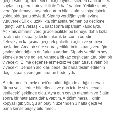
geçmesine rağmen elime ulaşmayınca siteden canlı destek
sayfasına girerek bir yetkili ile "chat" yaptım. Yetkili sipariş
verdiğim firmayı arayarak durum bilgisi aldı ve siparişimin
yolda olduğunu söyledi. Sipariş verdiğim yerin evime
yürüyerek 10 dk. uzaklıkta olmasına rağmen bu gecikme
ilginçti. Ama yaklaşık 1 saat sonra siparişim kapıdaydı.
Acıkmış olmanın verdiği acelecilikle bu konuyu daha fazla
uzatmadım; siparişi teslim alarak borcumu ödedim.
Televizyon karşısına geçerek paketleri açtım ve yemeye
başladım. Ama bir süre sonra yediklerimin sipariş verdiğim
şeyler olmadığının da farkına vardım. Sipariş verdiğim şey
ekmekle servis edilen, yanında birkaç çeşit garnitürü olan bir
yiyecekti. Elime geçense ekmeksiz ve garnitürsüz yalın bir
yiyecekti. Benden aldıkları bedel de bana teslim edilenin
değil, sipariş verdiğim ürünün bedeliydi.
Bu durumu Yemeksepeti'ne bildirdiğimde aldığım cevap
"firma yetkililerine bildirilecek ve gün içinde size cevap
verilecek" şeklinde oldu. Aynı gün cevap alamdım ve 3 gün
sonra bir hatırlatma daha yaptım. Aldığım mesaj ilkinin
kopyası gibiydi. Şu an olayın üzerinden 3 hafta geçti ve
bana kimse birşey bildirmedi.