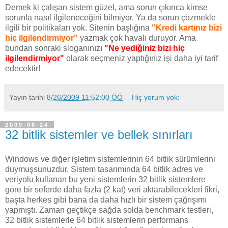
Demek ki çalışan sistem güzel, ama sorun çıkınca kimse
sorunla nasıl ilgileneceğini bilmiyor. Ya da sorun çözmekle
ilgili bir politikaları yok. Sitenin başlığına
"Kredi kartınız bizi
hiç ilgilendirmiyor"
yazmak çok havalı duruyor. Ama
bundan sonraki sloganınızı
"Ne yediğiniz bizi hiç
ilgilendirmiyor"
olarak seçmeniz yaptığınız işi daha iyi tarif
edecektir!
Yayın tarihi
8/26/2009 11:52:00 ÖÖ
Hiç yorum yok:
2009-08-24
32 bitlik sistemler ve bellek sınırları
Windows ve diğer işletim sistemlerinin 64 bitlik sürümlerini
duymuşsunuzdur. Sistem tasarımında 64 bitlik adres ve
veriyolu kullanan bu yeni sistemlerin 32 bitlik sistemlere
göre bir seferde daha fazla (2 kat) veri aktarabilecekleri fikri,
başta herkes gibi bana da daha hızlı bir sistem çağrışımı
yapmıştı. Zaman geçtikçe sağda solda benchmark testleri,
32 bitlik sistemlerle 64 bitlik sistemlerin performans