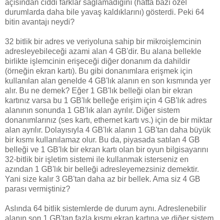
açısından ciddi farklar sağlamadığını (hatta bazı özel
durumlarda daha bile yavaş kaldıklarını) gösterdi. Peki 64
bitin avantajı neydi?
32 bitlik bir adres ve veriyoluna sahip bir mikroişlemcinin
adresleyebileceği azami alan 4 GB'dir. Bu alana bellekle
birlikte işlemcinin erişeceği diğer donanım da dahildir
(örneğin ekran kartı). Bu gibi donanımlara erişmek için
kullanılan alan genelde 4 GB'lık alanın en son kısmında yer
alır. Bu ne demek? Eğer 1 GB'lık belleği olan bir ekran
kartınız varsa bu 1 GB'lık belleğe erişim için 4 GB'lık adres
alanının sonunda 1 GB'lık alan ayrılır. Diğer sistem
donanımlarınız (ses kartı, ethernet kartı vs.) için de bir miktar
alan ayrılır. Dolayısıyla 4 GB'lık alanın 1 GB'tan daha büyük
bir kısmı kullanılamaz olur. Bu da, piyasada satılan 4 GB
belleği ve 1 GB'lık bir ekran kartı olan bir oyun bilgisayarını
32-bitlik bir işletim sistemi ile kullanmak isterseniz en
azından 1 GB'lık bir belleği adresleyemezsiniz demektir.
Yani size kalır 3 GB'tan daha az bir bellek. Ama siz 4 GB
parası vermiştiniz?
Aslında 64 bitlik sistemlerde de durum aynı. Adreslenebilir
alanın son 1 GB'tan fazla kısmı ekran kartına ve diğer sistem