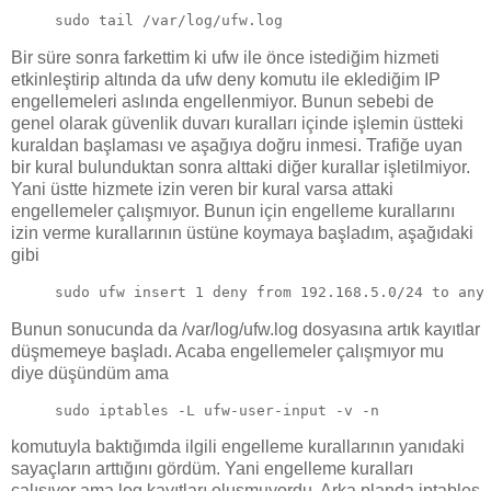
sudo tail /var/log/ufw.log
Bir süre sonra farkettim ki ufw ile önce istediğim hizmeti
etkinleştirip altında da ufw deny komutu ile eklediğim IP
engellemeleri aslında engellenmiyor. Bunun sebebi de
genel olarak güvenlik duvarı kuralları içinde işlemin üstteki
kuraldan başlaması ve aşağıya doğru inmesi. Trafiğe uyan
bir kural bulunduktan sonra alttaki diğer kurallar işletilmiyor.
Yani üstte hizmete izin veren bir kural varsa attaki
engellemeler çalışmıyor. Bunun için engelleme kurallarını
izin verme kurallarının üstüne koymaya başladım, aşağıdaki
gibi
sudo ufw insert 1 deny from 192.168.5.0/24 to any
Bunun sonucunda da /var/log/ufw.log dosyasına artık kayıtlar
düşmemeye başladı. Acaba engellemeler çalışmıyor mu
diye düşündüm ama
sudo iptables -L ufw-user-input -v -n
komutuyla baktığımda ilgili engelleme kurallarının yanıdaki
sayaçların arttığını gördüm. Yani engelleme kuralları
çalışıyor ama log kayıtları oluşmuyordu. Arka planda iptables