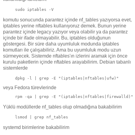
sudo iptables -V
komutu sonucunda parantez içinde nf_tables yazıyorsa evet,
iptables yerine nftables kullanıyoruz demek. Bunun yerine
parantez içinde legacy yazıyor veya olabilir ya da parantez
içinde bir ifade olmayabilir. Bu, iptables olduğunun
göstergesi. Bir süre daha uyumluluk modunda iptables
komutları ile çalışabiliriz. Ama bu uyumluluk modu uzun
sürmeyecek. Sistemde nftables'ın izlerini aramak için önce
kurulu paketlerin içinde nftables arayabilirim. Debian tabanlı
sistemlerde
dpkg -l | grep -E "(iptables|nftables|ufw)"
veya Fedora türevlerinde
rpm -qa | grep -E "(iptables|nftables|firewalld)"
Yüklü modüllerde nf_tables olup olmadığına bakabilirim
lsmod | grep nf_tables
systemd birimlerine bakabilirim