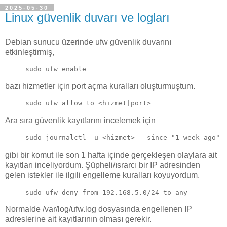
2025-05-30
Linux güvenlik duvarı ve logları
Debian sunucu üzerinde ufw güvenlik duvarını
etkinleştirmiş,
sudo ufw enable
bazı hizmetler için port açma kuralları oluşturmuştum.
sudo ufw allow to <hizmet|port>
Ara sıra güvenlik kayıtlarını incelemek için
sudo journalctl -u <hizmet> --since "1 week ago"
gibi bir komut ile son 1 hafta içinde gerçekleşen olaylara ait
kayıtları inceliyordum. Şüpheli/ısrarcı bir IP adresinden
gelen istekler ile ilgili engelleme kuralları koyuyordum.
sudo ufw deny from 192.168.5.0/24 to any
Normalde /var/log/ufw.log dosyasında engellenen IP
adreslerine ait kayıtlarının olması gerekir.