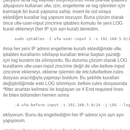
altyapısını kullanan ufw, izin, engelleme ve log işlemleri için
karmaşık bir kural yapısına sahip. insert ile üst sıraya
eklediğim kurallar log yapısını bozuyor. Buna çözüm olarak
önce ufw-user-input zincirine iptables komutu ile yeni LOG
kuralı eklemeyi (her IP için ayrı kural) denedim.
sudo iptables -I ufw-user-input 1 -s 192.168.5.0/
Ama her yeni IP adresi engelleme kurallı eklediğimde ufw,
iptables kurallarını sıfırlayıp kuralları tekrar baştan yazdığı
için log kuralım da siliniyordu. Bu duruma çözüm olarak LOG
kurallarını ufw-user-input zincirine değil de ufw-before-input
zincirine eklemeyi, ekleme işlemini de /etc/ufw/before.rules
dosyası aracılığıyla yapmayı buldum. Bu şekilde kuralları
değiştirdiğimde eski LOG silinmiyor. before.rules dosyasında
*filter anahtar kelimesi ile başlayan ve # End required lines
ile biten bölümden hemen sonra
-A ufw-before-input -s 192.168.5.0/24 -j LOG --lo
ekliyorum. Bunu da engellediğim her IP adresi için ayrı ayrı
yapıyorum.