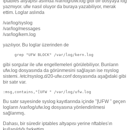
iptables altyapısı aslında /var/log/ufw.log gibi bir dosyaya log
yazmıyor. ufw nasıl oluyor da buraya yazabiliyor, merak
ettim. Loglar aslında
/var/log/syslog
/var/log/messages
/var/log/kern.log
yazılıyor. Bu loglar üzerinden de
grep "UFW BLOCK" /var/log/kern.log
gibi sorgular ile ufw engellemeleri görülebiliyor. Bunların
ufw.log dosyasında da görünmesini sağlayan ise rsyslog
sistemi. /etc/rsyslog.d/20-ufw.conf dosyasında aşağıdaki gibi
bir satır var.
:msg,contains,"[UFW " /var/log/ufw.log
Bu satır sayesinde syslog kayıtlarında içinde "[UFW " geçen
logların /var/log/ufw.log dosyasına yönlendirilmesi
sağlanmış.
Dahası, bir süredir iptables altyapısı yerine nftables'ın
kullanıldığı farkettim.