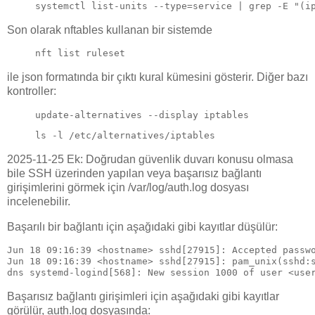
systemctl list-units --type=service | grep -E "(i
Son olarak nftables kullanan bir sistemde
nft list ruleset
ile json formatında bir çıktı kural kümesini gösterir. Diğer bazı
kontroller:
update-alternatives --display iptables
ls -l /etc/alternatives/iptables
2025-11-25 Ek: Doğrudan güvenlik duvarı konusu olmasa
bile SSH üzerinden yapılan veya başarısız bağlantı
girişimlerini görmek için /var/log/auth.log dosyası
incelenebilir.
Başarılı bir bağlantı için aşağıdaki gibi kayıtlar düşülür:
Jun 18 09:16:39 <hostname> sshd[27915]: Accepted passw
Jun 18 09:16:39 <hostname> sshd[27915]: pam_unix(sshd:
dns systemd-logind[568]: New session 1000 of user <use
Başarısız bağlantı girişimleri için aşağıdaki gibi kayıtlar
görülür, auth.log dosyasında: