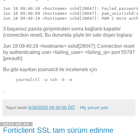
Jun 18 09:40:10 <hostname> sshd[28047]: Failed passwor
Jun 18 09:40:09 <hostname> sshd[28047]: pam_unix(sshd:
Jun 18 09:40:19 <hostname> sshd[28047]: PAM 2 more aut
3 başarısız parola girişiminden sonra bağlantı kapatılır
(connection reset). Bu durumda şöyle bir satır düşer loglara:
Jun 18 09:40:19 <hostname> sshd[28047]: Connection reset
by authenticating user <failing_user> <failing_ip> port 55797
[preauth]
Bu gibi kayıtları journalctl ile incelemek için
journalctl -u ssh -b -e
.
Yayın tarihi
5/30/2025 09:30:00 ÖÖ
Hiç yorum yok:
2025-05-06
Forticlient SSL tam sürüm edinme