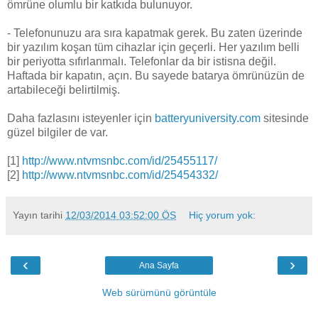
ömrüne olumlu bir katkıda bulunuyor.
- Telefonunuzu ara sıra kapatmak gerek. Bu zaten üzerinde
bir yazılım koşan tüm cihazlar için geçerli. Her yazılım belli
bir periyotta sıfırlanmalı. Telefonlar da bir istisna değil.
Haftada bir kapatın, açın. Bu sayede batarya ömrünüzün de
artabileceği belirtilmiş.
Daha fazlasını isteyenler için
batteryuniversity.com
sitesinde
güzel bilgiler de var.
[1]
http://www.ntvmsnbc.com/id/25455117/
[2]
http://www.ntvmsnbc.com/id/25454332/
Yayın tarihi
12/03/2014 03:52:00 ÖS
Hiç yorum yok:
‹
›
Ana Sayfa
Web sürümünü görüntüle