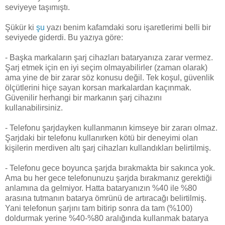
seviyeye taşımıştı.
Şükür ki
şu
yazı benim kafamdaki soru işaretlerimi belli bir
seviyede giderdi. Bu yazıya göre:
- Başka markaların şarj cihazları bataryanıza zarar vermez.
Şarj etmek için en iyi seçim olmayabilirler (zaman olarak)
ama yine de bir zarar söz konusu değil. Tek koşul, güvenlik
ölçütlerini hiçe sayan korsan markalardan kaçınmak.
Güvenilir herhangi bir markanın şarj cihazını
kullanabilirsiniz.
- Telefonu şarjdayken kullanmanın kimseye bir zararı olmaz.
Şarjdaki bir telefonu kullanırken kötü bir deneyimi olan
kişilerin merdiven altı şarj cihazları kullandıkları belirtilmiş.
- Telefonu gece boyunca şarjda bırakmakta bir sakınca yok.
Ama bu her gece telefonunuzu şarjda bırakmanız gerektiği
anlamına da gelmiyor. Hatta bataryanızın %40 ile %80
arasına tutmanın batarya ömrünü de artıracağı belirtilmiş.
Yani telefonun şarjını tam bitirip sonra da tam (%100)
doldurmak yerine %40-%80 aralığında kullanmak batarya