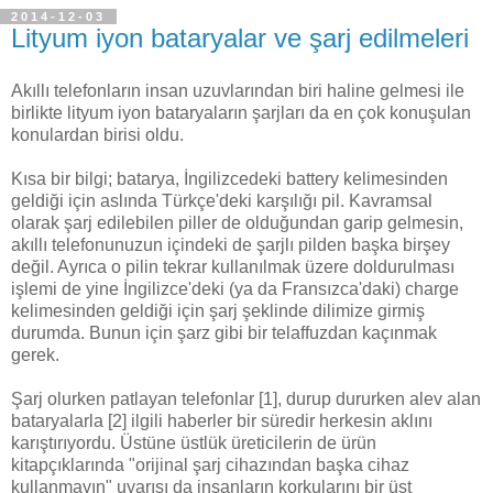
2014-12-03
Lityum iyon bataryalar ve şarj edilmeleri
Akıllı telefonların insan uzuvlarından biri haline gelmesi ile
birlikte lityum iyon bataryaların şarjları da en çok konuşulan
konulardan birisi oldu.
Kısa bir bilgi; batarya, İngilizcedeki battery kelimesinden
geldiği için aslında Türkçe'deki karşılığı pil. Kavramsal
olarak şarj edilebilen piller de olduğundan garip gelmesin,
akıllı telefonunuzun içindeki de şarjlı pilden başka birşey
değil. Ayrıca o pilin tekrar kullanılmak üzere doldurulması
işlemi de yine İngilizce'deki (ya da Fransızca'daki) charge
kelimesinden geldiği için şarj şeklinde dilimize girmiş
durumda. Bunun için şarz gibi bir telaffuzdan kaçınmak
gerek.
Şarj olurken patlayan telefonlar [1], durup dururken alev alan
bataryalarla [2] ilgili haberler bir süredir herkesin aklını
karıştırıyordu. Üstüne üstlük üreticilerin de ürün
kitapçıklarında "orijinal şarj cihazından başka cihaz
kullanmayın" uyarısı da insanların korkularını bir üst