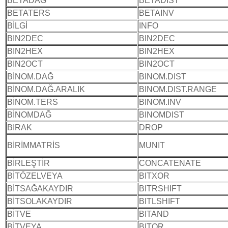
BETADAĞ
BETADIST
BETATERS
BETAINV
BİLGİ
INFO
BIN2DEC
BIN2DEC
BIN2HEX
BIN2HEX
BIN2OCT
BIN2OCT
BİNOM.DAĞ
BINOM.DIST
BİNOM.DAĞ.ARALIK
BINOM.DIST.RANGE
BİNOM.TERS
BINOM.INV
BİNOMDAĞ
BINOMDIST
BIRAK
DROP
BİRİMMATRİS
MUNIT
BİRLEŞTİR
CONCATENATE
BİTÖZELVEYA
BITXOR
BİTSAĞAKAYDIR
BITRSHIFT
BİTSOLAKAYDIR
BITLSHIFT
BİTVE
BITAND
BİTVEYA
BITOR