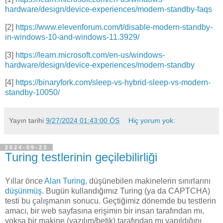
hardware/design/device-experiences/modern-standby-faqs
[2]
https://www.elevenforum.com/t/disable-modern-standby-
in-windows-10-and-windows-11.3929/
[3]
https://learn.microsoft.com/en-us/windows-
hardware/design/device-experiences/modern-standby
[4]
https://binaryfork.com/sleep-vs-hybrid-sleep-vs-modern-
standby-10050/
Yayın tarihi
9/27/2024 01:43:00 ÖS
Hiç yorum yok:
2024-09-23
Turing testlerinin geçilebilirliği
Yıllar önce
Alan Turing
, düşünebilen makinelerin sınırlarını
düşünmüş
. Bugün kullandığımız Turing (ya da CAPTCHA)
testi bu çalışmanın sonucu. Geçtiğimiz dönemde bu testlerin
amacı, bir web sayfasına erişimin bir insan tarafından mı,
yoksa bir makine (yazılım/betik) tarafından mı yapıldığını