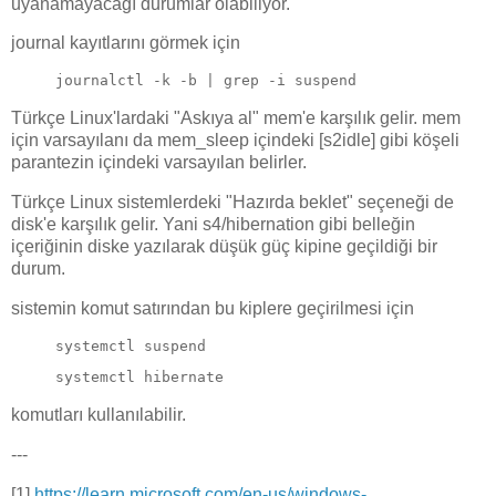
uyanamayacağı durumlar olabiliyor.
journal kayıtlarını görmek için
journalctl -k -b | grep -i suspend
Türkçe Linux'lardaki "Askıya al" mem'e karşılık gelir. mem
için varsayılanı da mem_sleep içindeki [s2idle] gibi köşeli
parantezin içindeki varsayılan belirler.
Türkçe Linux sistemlerdeki "Hazırda beklet" seçeneği de
disk'e karşılık gelir. Yani s4/hibernation gibi belleğin
içeriğinin diske yazılarak düşük güç kipine geçildiği bir
durum.
sistemin komut satırından bu kiplere geçirilmesi için
systemctl suspend
systemctl hibernate
komutları kullanılabilir.
---
[1]
https://learn.microsoft.com/en-us/windows-