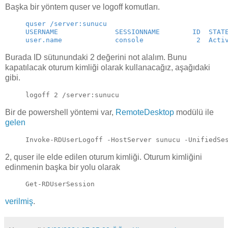
Başka bir yöntem quser ve logoff komutları.
quser /server:sunucu
USERNAME              SESSIONNAME        ID  STAT
user.name             console             2  Acti
Burada ID sütunundaki 2 değerini not alalım. Bunu
kapatılacak oturum kimliği olarak kullanacağız, aşağıdaki
gibi.
logoff 2 /server:sunucu
Bir de powershell yöntemi var,
RemoteDesktop
modülü ile
gelen
Invoke-RDUserLogoff -HostServer sunucu -UnifiedSe
2, quser ile elde edilen oturum kimliği. Oturum kimliğini
edinmenin başka bir yolu olarak
Get-RDUserSession
verilmiş
.