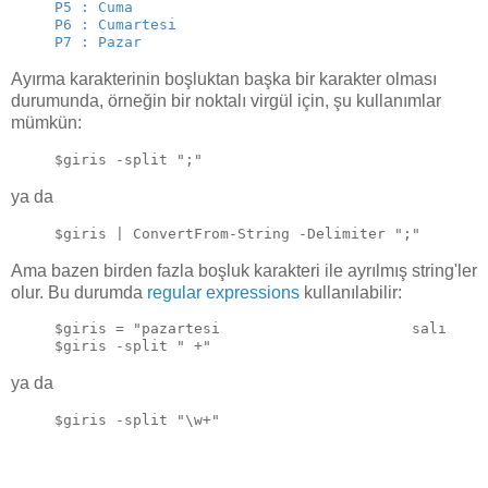
P5 : Cuma
P6 : Cumartesi
P7 : Pazar
Ayırma karakterinin boşluktan başka bir karakter olması
durumunda, örneğin bir noktalı virgül için, şu kullanımlar
mümkün:
$giris -split ";"
ya da
$giris | ConvertFrom-String -Delimiter ";"
Ama bazen birden fazla boşluk karakteri ile ayrılmış string'ler
olur. Bu durumda
regular expressions
kullanılabilir:
$giris = "pazartesi                      salı    
$giris -split " +"
ya da
$giris -split "\w+"