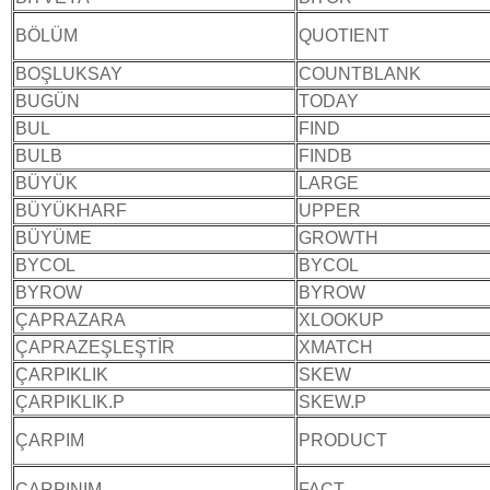
BÖLÜM
QUOTIENT
BOŞLUKSAY
COUNTBLANK
BUGÜN
TODAY
BUL
FIND
BULB
FINDB
BÜYÜK
LARGE
BÜYÜKHARF
UPPER
BÜYÜME
GROWTH
BYCOL
BYCOL
BYROW
BYROW
ÇAPRAZARA
XLOOKUP
ÇAPRAZEŞLEŞTİR
XMATCH
ÇARPIKLIK
SKEW
ÇARPIKLIK.P
SKEW.P
ÇARPIM
PRODUCT
ÇARPINIM
FACT