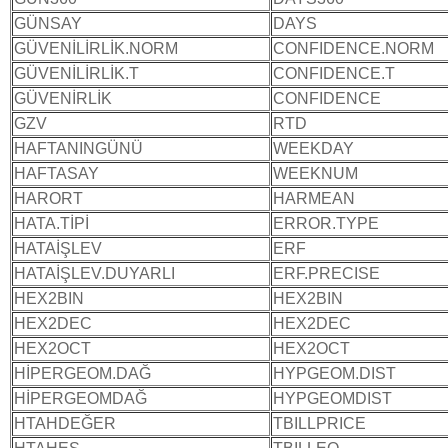
GÜNSAY
DAYS
GÜVENİLİRLİK.NORM
CONFIDENCE.NORM
GÜVENİLİRLİK.T
CONFIDENCE.T
GÜVENİRLİK
CONFIDENCE
GZV
RTD
HAFTANINGÜNÜ
WEEKDAY
HAFTASAY
WEEKNUM
HARORT
HARMEAN
HATA.TİPİ
ERROR.TYPE
HATAİŞLEV
ERF
HATAİŞLEV.DUYARLI
ERF.PRECISE
HEX2BIN
HEX2BIN
HEX2DEC
HEX2DEC
HEX2OCT
HEX2OCT
HİPERGEOM.DAĞ
HYPGEOM.DIST
HİPERGEOMDAĞ
HYPGEOMDIST
HTAHDEĞER
TBILLPRICE