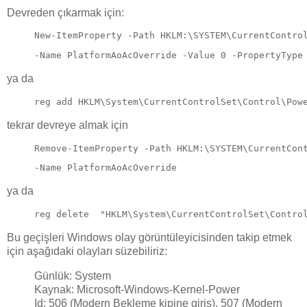
Devreden çıkarmak için:
New-ItemProperty -Path HKLM:\SYSTEM\CurrentContro
-Name PlatformAoAcOverride -Value 0 -PropertyType
ya da
reg add HKLM\System\CurrentControlSet\Control\Pow
tekrar devreye almak için
Remove-ItemProperty -Path HKLM:\SYSTEM\CurrentCon
-Name PlatformAoAcOverride
ya da
reg delete  "HKLM\System\CurrentControlSet\Contro
Bu geçişleri Windows olay görüntüleyicisinden takip etmek
için aşağıdaki olayları süzebiliriz:
Günlük: System
Kaynak: Microsoft-Windows-Kernel-Power
Id: 506 (Modern Bekleme kipine giriş), 507 (Modern