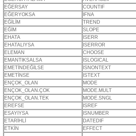
EĞERSAY
COUNTIF
EĞERYOKSA
IFNA
EĞİLİM
TREND
EĞİM
SLOPE
EHATA
ISERR
EHATALIYSA
ISERROR
ELEMAN
CHOOSE
EMANTIKSALSA
ISLOGICAL
EMETİNDEĞİLSE
ISNONTEXT
EMETİNSE
ISTEXT
ENÇOK_OLAN
MODE
ENÇOK_OLAN.ÇOK
MODE.MULT
ENÇOK_OLAN.TEK
MODE.SNGL
EREFSE
ISREF
ESAYIYSA
ISNUMBER
ETARİHLİ
DATEDIF
ETKİN
EFFECT