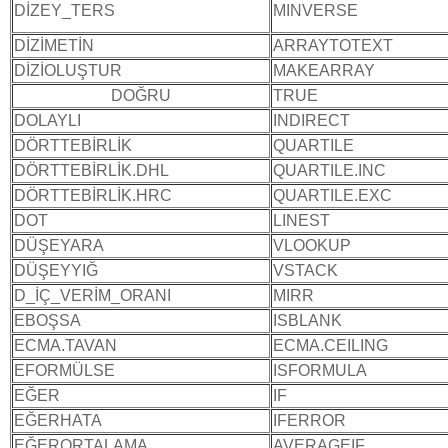
DİZEY_TERS
MINVERSE
DİZİMETİN
ARRAYTOTEXT
DİZİOLUŞTUR
MAKEARRAY
DOĞRU
TRUE
DOLAYLI
INDIRECT
DÖRTTEBİRLİK
QUARTILE
DÖRTTEBİRLİK.DHL
QUARTILE.INC
DÖRTTEBİRLİK.HRC
QUARTILE.EXC
DOT
LINEST
DÜŞEYARA
VLOOKUP
DÜŞEYYIĞ
VSTACK
D_İÇ_VERİM_ORANI
MIRR
EBOŞSA
ISBLANK
ECMA.TAVAN
ECMA.CEILING
EFORMÜLSE
ISFORMULA
EĞER
IF
EĞERHATA
IFERROR
EĞERORTALAMA
AVERAGEIF