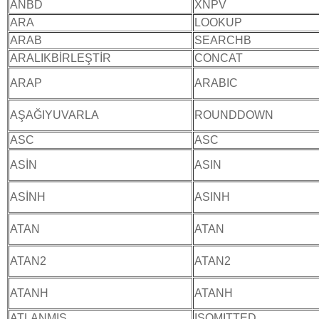
ANBD
XNPV
ARA
LOOKUP
ARAB
SEARCHB
ARALIKBİRLEŞTİR
CONCAT
ARAP
ARABIC
AŞAĞIYUVARLA
ROUNDDOWN
ASC
ASC
ASİN
ASIN
ASİNH
ASINH
ATAN
ATAN
ATAN2
ATAN2
ATANH
ATANH
ATLANMIŞ
ISOMITTED