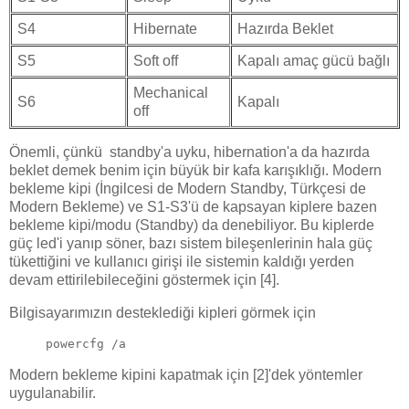
S4
Hibernate
Hazırda Beklet
S5
Soft off
Kapalı amaç gücü bağlı
Mechanical
S6
Kapalı
off
Önemli, çünkü standby'a uyku, hibernation'a da hazırda
beklet demek benim için büyük bir kafa karışıklığı. Modern
bekleme kipi (İngilcesi de Modern Standby, Türkçesi de
Modern Bekleme) ve S1-S3'ü de kapsayan kiplere bazen
bekleme kipi/modu (Standby) da denebiliyor. Bu kiplerde
güç led'i yanıp söner, bazı sistem bileşenlerinin hala güç
tükettiğini ve kullanıcı girişi ile sistemin kaldığı yerden
devam ettirilebileceğini göstermek için [4].
Bilgisayarımızın desteklediği kipleri görmek için
powercfg /a
Modern bekleme kipini kapatmak için [2]'dek yöntemler
uygulanabilir.