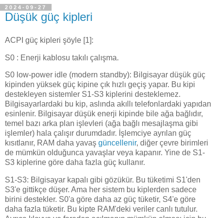
2024-09-27
Düşük güç kipleri
ACPI güç kipleri şöyle [1]:
S0 : Enerji kablosu takılı çalışma.
S0 low-power idle (modern standby): Bilgisayar düşük güç
kipinden yüksek güç kipine çık hızlı geçiş yapar. Bu kipi
destekleyen sistemler S1-S3 kiplerini desteklemez.
Bilgisayarlardaki bu kip, aslında akıllı telefonlardaki yapıdan
esinlenir. Bilgisayar düşük enerji kipinde bile ağa bağlıdır,
temel bazı arka plan işlevleri (ağa bağlı mesajlaşma gibi
işlemler) hala çalışır durumdadır. İşlemciye ayrılan güç
kısıtlanır, RAM daha yavaş
güncellenir
, diğer çevre birimleri
de mümkün olduğunca yavaşlar veya kapanır. Yine de S1-
S3 kiplerine göre daha fazla güç kullanır.
S1-S3: Bilgisayar kapalı gibi gözükür. Bu tüketimi S1'den
S3'e gittikçe düşer. Ama her sistem bu kiplerden sadece
birini destekler. S0'a göre daha az güç tüketir, S4'e göre
daha fazla tüketir. Bu kipte RAM'deki veriler canlı tutulur.