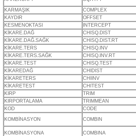
KARMAŞIK
COMPLEX
KAYDIR
OFFSET
KESMENOKTASI
INTERCEPT
KİKARE.DAĞ
CHISQ.DIST
KİKARE.DAĞ.SAĞK
CHISQ.DIST.RT
KİKARE.TERS
CHISQ.INV
KİKARE.TERS.SAĞK
CHISQ.INV.RT
KİKARE.TEST
CHISQ.TEST
KİKAREDAĞ
CHIDIST
KİKARETERS
CHIINV
KİKARETEST
CHITEST
KIRP
TRIM
KIRPORTALAMA
TRIMMEAN
KOD
CODE
KOMBİNASYON
COMBIN
KOMBİNASYONA
COMBINA