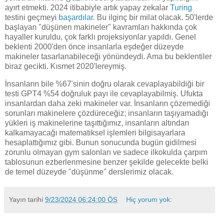
ayırt etmekti. 2024 itibabiyle artık yapay zekalar
Turing
testini geçmeyi
başardılar
. Bu ilginç bir milat olacak. 50'lerde
başlayan "düşünen makineler" kavramları hakkında çok
hayaller kuruldu, çok farklı projeksiyonlar yapıldı. Genel
beklenti 2000'den önce insanlarla eşdeğer düzeyde
makineler tasarlanabileceği yönündeydi. Ama bu beklentiler
biraz gecikti. Kısmet 2020'lereymiş.
İnsanların bile %67'sinin doğru olarak cevaplayabildiği bir
testi GPT4 %54 doğruluk payı ile cevaplayabilmiş. Ufukta
insanlardan daha zeki makineler var. İnsanların çözemediği
sorunları makinelere çözdüreceğiz; insanların taşıyamadığı
yükleri iş makinelerine taşıttığımız, insanların altından
kalkamayacağı matematiksel işlemleri bilgisayarlara
hesaplattığımız gibi. Bunun sonucunda bugün gidilmesi
zorunlu olmayan gym salonları ve sadece ilkokulda çarpım
tablosunun ezberlenmesine benzer şekilde gelecekte belki
de temel düzeyde "düşünme" derslerimiz olacak.
Yayın tarihi
9/23/2024 06:24:00 ÖS
Hiç yorum yok: