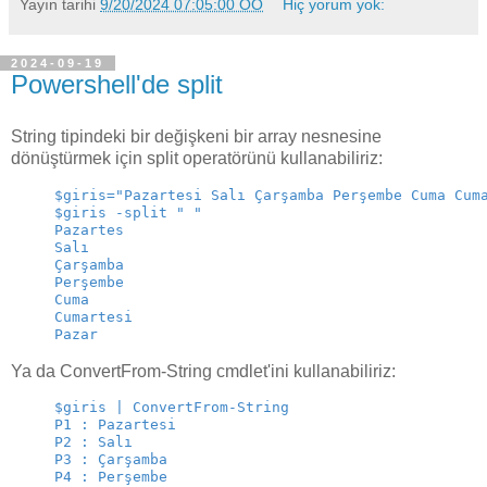
Yayın tarihi
9/20/2024 07:05:00 ÖÖ
Hiç yorum yok:
2024-09-19
Powershell'de split
String tipindeki bir değişkeni bir array nesnesine
dönüştürmek için split operatörünü kullanabiliriz:
$giris="Pazartesi Salı Çarşamba Perşembe Cuma Cum
$giris -split " "
Pazartes
Salı
Çarşamba
Perşembe
Cuma
Cumartesi
Pazar
Ya da ConvertFrom-String cmdlet'ini kullanabiliriz:
$giris | ConvertFrom-String
P1 : Pazartesi
P2 : Salı
P3 : Çarşamba
P4 : Perşembe