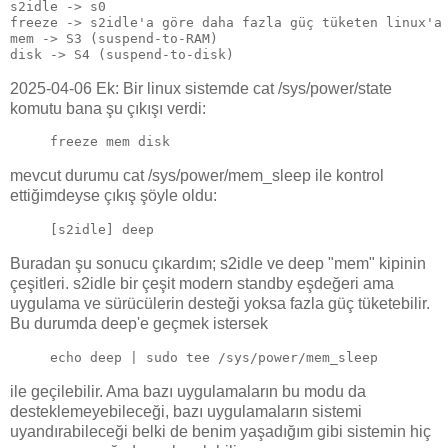
s2idle -> s0
freeze -> s2idle'a göre daha fazla güç tüketen linux'a
mem -> S3 (suspend-to-RAM)
disk -> S4 (suspend-to-disk)  
2025-04-06 Ek: Bir linux sistemde cat /sys/power/state
komutu bana şu çıkışı verdi:
freeze mem disk
mevcut durumu cat /sys/power/mem_sleep ile kontrol
ettiğimdeyse çıkış şöyle oldu:
[s2idle] deep
Buradan şu sonucu çıkardım; s2idle ve deep "mem" kipinin
çeşitleri. s2idle bir çeşit modern standby eşdeğeri ama
uygulama ve sürücülerin desteği yoksa fazla güç tüketebilir.
Bu durumda deep'e geçmek istersek
echo deep | sudo tee /sys/power/mem_sleep
ile geçilebilir. Ama bazı uygulamaların bu modu da
desteklemeyebileceği, bazı uygulamaların sistemi
uyandırabileceği belki de benim yaşadığım gibi sistemin hiç