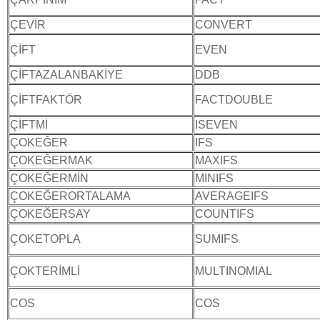
ÇEVİR
CONVERT
ÇİFT
EVEN
ÇİFTAZALANBAKİYE
DDB
ÇİFTFAKTÖR
FACTDOUBLE
ÇİFTMİ
ISEVEN
ÇOKEĞER
IFS
ÇOKEĞERMAK
MAXIFS
ÇOKEĞERMİN
MINIFS
ÇOKEĞERORTALAMA
AVERAGEIFS
ÇOKEĞERSAY
COUNTIFS
ÇOKETOPLA
SUMIFS
ÇOKTERİMLİ
MULTINOMIAL
COS
COS