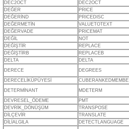
DEC2OCT
DEC2OCT
DEĞER
PRICE
DEĞERİND
PRICEDISC
DEĞERMETİN
VALUETOTEXT
DEĞERVADE
PRICEMAT
DEĞİL
NOT
DEĞİŞTİR
REPLACE
DEĞİŞTİRB
REPLACEB
DELTA
DELTA
DERECE
DEGREES
DERECELİKÜPÜYESİ
CUBERANKEDMEMBE
DETERMİNANT
MDETERM
DEVRESEL_ÖDEME
PMT
DEVRİK_DÖNÜŞÜM
TRANSPOSE
DİLÇEVİR
TRANSLATE
DİLİALGILA
DETECTLANGUAGE