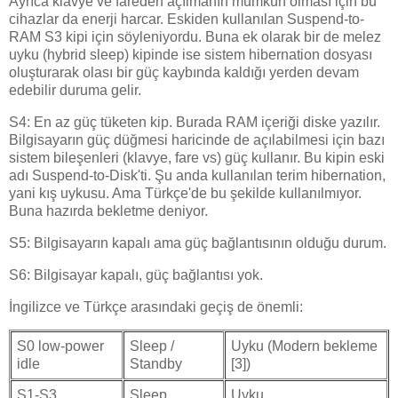
Ayrıca klavye ve fareden açılmanın mümkün olması için bu
cihazlar da enerji harcar. Eskiden kullanılan Suspend-to-
RAM S3 kipi için söyleniyordu. Buna ek olarak bir de melez
uyku (hybrid sleep) kipinde ise sistem hibernation dosyası
oluşturarak olası bir güç kaybında kaldığı yerden devam
edebilir duruma gelir.
S4: En az güç tüketen kip. Burada RAM içeriği diske yazılır.
Bilgisayarın güç düğmesi haricinde de açılabilmesi için bazı
sistem bileşenleri (klavye, fare vs) güç kullanır. Bu kipin eski
adı Suspend-to-Disk'ti. Şu anda kullanılan terim hibernation,
yani kış uykusu. Ama Türkçe'de bu şekilde kullanılmıyor.
Buna hazırda bekletme deniyor.
S5: Bilgisayarın kapalı ama güç bağlantısının olduğu durum.
S6: Bilgisayar kapalı, güç bağlantısı yok.
İngilizce ve Türkçe arasındaki geçiş de önemli:
S0 low-power
Sleep /
Uyku (Modern bekleme
idle
Standby
[3])
S1-S3
Sleep
Uyku