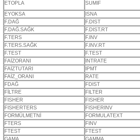
ETOPLA
SUMIF
EYOKSA
ISNA
F.DAĞ
F.DIST
F.DAĞ.SAĞK
F.DIST.RT
F.TERS
F.INV
F.TERS.SAĞK
F.INV.RT
F.TEST
F.TEST
FAİZORANI
INTRATE
FAİZTUTARI
IPMT
FAİZ_ORANI
RATE
FDAĞ
FDIST
FİLTRE
FILTER
FISHER
FISHER
FISHERTERS
FISHERINV
FORMÜLMETNİ
FORMULATEXT
FTERS
FINV
FTEST
FTEST
GAMA
GAMMA