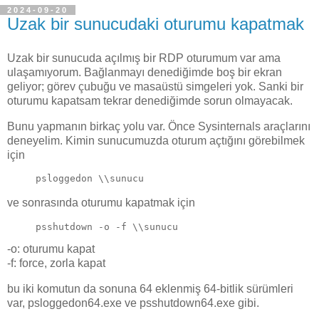
2024-09-20
Uzak bir sunucudaki oturumu kapatmak
Uzak bir sunucuda açılmış bir RDP oturumum var ama
ulaşamıyorum. Bağlanmayı denediğimde boş bir ekran
geliyor; görev çubuğu ve masaüstü simgeleri yok. Sanki bir
oturumu kapatsam tekrar denediğimde sorun olmayacak.
Bunu yapmanın birkaç yolu var. Önce Sysinternals araçlarını
deneyelim. Kimin sunucumuzda oturum açtığını görebilmek
için
psloggedon \\sunucu
ve sonrasında oturumu kapatmak için
psshutdown -o -f \\sunucu
-o: oturumu kapat
-f: force, zorla kapat
bu iki komutun da sonuna 64 eklenmiş 64-bitlik sürümleri
var, psloggedon64.exe ve psshutdown64.exe gibi.