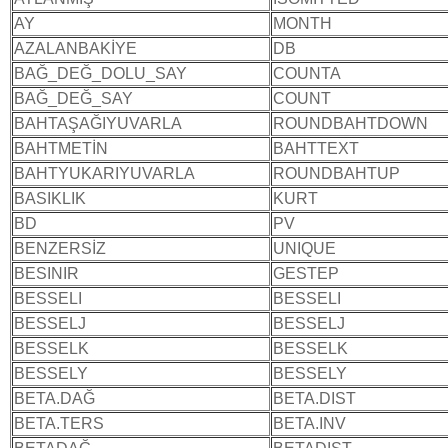
AY
MONTH
AZALANBAKİYE
DB
BAĞ_DEĞ_DOLU_SAY
COUNTA
BAĞ_DEĞ_SAY
COUNT
BAHTAŞAĞIYUVARLA
ROUNDBAHTDOWN
BAHTMETİN
BAHTTEXT
BAHTYUKARIYUVARLA
ROUNDBAHTUP
BASIKLIK
KURT
BD
PV
BENZERSİZ
UNIQUE
BESINIR
GESTEP
BESSELI
BESSELI
BESSELJ
BESSELJ
BESSELK
BESSELK
BESSELY
BESSELY
BETA.DAĞ
BETA.DIST
BETA.TERS
BETA.INV