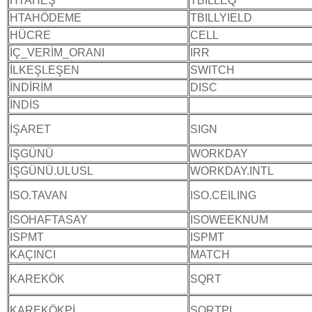
HTAHEŞ
TBILLEQ
HTAHÖDEME
TBILLYIELD
HÜCRE
CELL
İÇ_VERİM_ORANI
IRR
İLKEŞLEŞEN
SWITCH
İNDİRİM
DISC
İNDİS
İŞARET
SIGN
İŞGÜNÜ
WORKDAY
İŞGÜNÜ.ULUSL
WORKDAY.INTL
ISO.TAVAN
ISO.CEILING
ISOHAFTASAY
ISOWEEKNUM
ISPMT
ISPMT
KAÇINCI
MATCH
KAREKÖK
SQRT
KAREKÖKPİ
SQRTPI