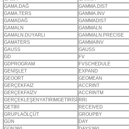
GAMA.DAĞ
GAMMA.DIST
GAMA.TERS
GAMMA.INV
GAMADAĞ
GAMMADIST
GAMALN
GAMMALN
GAMALN.DUYARLI
GAMMALN.PRECISE
GAMATERS
GAMMAINV
GAUSS
GAUSS
GD
FV
GDPROGRAM
FVSCHEDULE
GENİŞLET
EXPAND
GEOORT
GEOMEAN
GERÇEKFAİZ
ACCRINT
GERÇEKFAİZV
ACCRINTM
GERÇEKLEŞENYATIRIMGETİRİSİ
RRI
GETİRİ
RECEIVED
GRUPLAÖLÇÜT
GROUPBY
GÜN
DAY
GÜN360
DAYS360