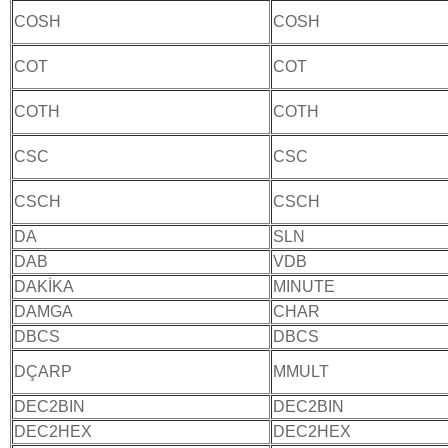
COSH
COSH
COT
COT
COTH
COTH
CSC
CSC
CSCH
CSCH
DA
SLN
DAB
VDB
DAKİKA
MINUTE
DAMGA
CHAR
DBCS
DBCS
DÇARP
MMULT
DEC2BIN
DEC2BIN
DEC2HEX
DEC2HEX