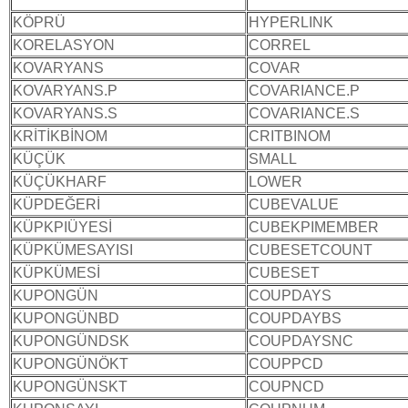
KÖPRÜ
HYPERLINK
KORELASYON
CORREL
KOVARYANS
COVAR
KOVARYANS.P
COVARIANCE.P
KOVARYANS.S
COVARIANCE.S
KRİTİKBİNOM
CRITBINOM
KÜÇÜK
SMALL
KÜÇÜKHARF
LOWER
KÜPDEĞERİ
CUBEVALUE
KÜPKPIÜYESİ
CUBEKPIMEMBER
KÜPKÜMESAYISI
CUBESETCOUNT
KÜPKÜMESİ
CUBESET
KUPONGÜN
COUPDAYS
KUPONGÜNBD
COUPDAYBS
KUPONGÜNDSK
COUPDAYSNC
KUPONGÜNÖKT
COUPPCD
KUPONGÜNSKT
COUPNCD