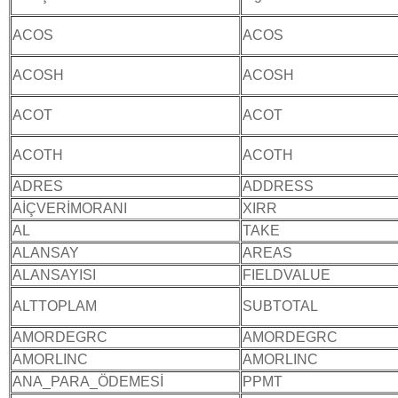
ACOS
ACOS
ACOSH
ACOSH
ACOT
ACOT
ACOTH
ACOTH
ADRES
ADDRESS
AİÇVERİMORANI
XIRR
AL
TAKE
ALANSAY
AREAS
ALANSAYISI
FIELDVALUE
ALTTOPLAM
SUBTOTAL
AMORDEGRC
AMORDEGRC
AMORLINC
AMORLINC
ANA_PARA_ÖDEMESİ
PPMT