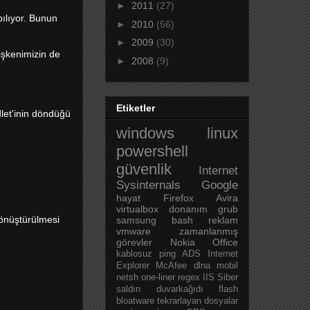
►
2011
(27)
pılıyor. Bunun
►
2010
(56)
►
2009
(30)
işkenimizin de
►
2008
(9)
Etiketler
let'inin döndüğü
windows
linux
powershell
güvenlik
Internet
Sysinternals
Google
hayat
Firefox
Avira
virtualbox
donanım
grub
dönüştürülmesi
samsung
bash
reklam
vmware
zamanlanmış
görevler
Nokia
Office
kablosuz
ping
ADS
Internet
Explorer
McAfee
dlna
mobil
netsh
one-liner
regex
IIS
Siber
saldırı
duvarkağıdı
flash
bloatware
tekrarlayan dosyalar