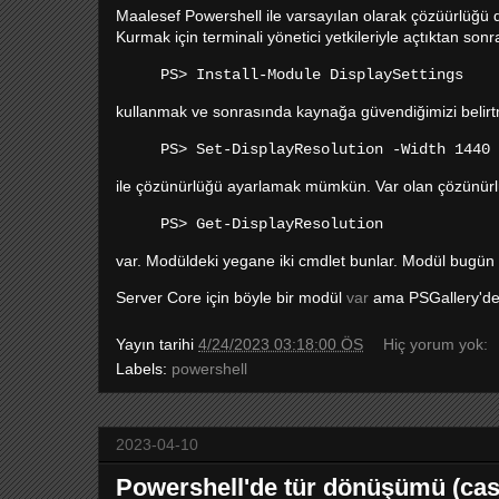
Maalesef Powershell ile varsayılan olarak çözüürlüğü d
Kurmak için terminali yönetici yetkileriyle açtıktan sonr
PS> Install-Module DisplaySettings
kullanmak ve sonrasında kaynağa güvendiğimizi belir
PS> Set-DisplayResolution -Width 1440 
ile çözünürlüğü ayarlamak mümkün. Var olan çözünürl
PS> Get-DisplayResolution
var. Modüldeki yegane iki cmdlet bunlar. Modül bugün i
Server Core için böyle bir modül
var
ama PSGallery'deki
Yayın tarihi
4/24/2023 03:18:00 ÖS
Hiç yorum yok:
Labels:
powershell
2023-04-10
Powershell'de tür dönüşümü (cas