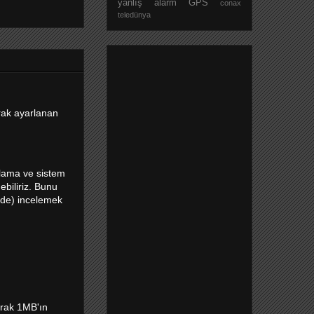
yanlış alarm
GPS
conax
teledünya
rak ayarlanan
gulama ve sistem
biliriz. Bunu
inde) incelemek
arak 1MB'ın