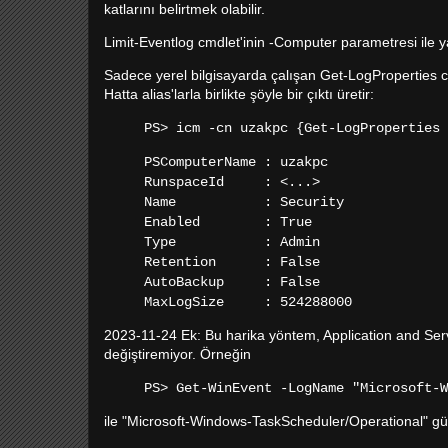
katlarını belirtmek olabilir.
Limit-Eventlog cmdlet'inin -Computer parametresi ile 
Sadece yerel bilgisayarda çalışan Get-LogProperties cmd
Hatta alias'larla birlikte şöyle bir çıktı üretir:
PS> icm -cn uzakpc {Get-LogProperties 
PSComputerName : uzakpc
RunspaceId : <...>
Name : Security
Enabled : True
Type : Admin
Retention : False
AutoBackup : False
MaxLogSize : 524288000
2023-11-24 Ek: Bu harika yöntem, Application and Serv
değiştiremiyor. Örneğin
PS> Get-WinEvent -LogName "Microsoft-W
ile "Microsoft-Windows-TaskScheduler/Operational" 