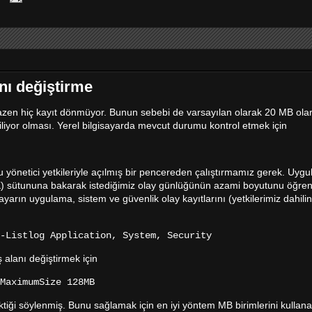
nı değiştirme
 bazen hiç kayıt dönmüyor. Bunun sebebi de varsayılan olarak 20 MB ola
iliyor olması. Yerel bilgisayarda mevcut durumu kontrol etmek için
unu yönetici yetkileriyle açılmış bir pencereden çalıştırmamız gerek. Uy
K) sütununa bakarak istediğimiz olay günlüğünün azami boyutunu öğrene
sayarın uygulama, sistem ve güvenlik olay kayıtlarını (yetkilerimiz dahil
-Listlog Application, System, Security
 alanı değiştirmek için
MaximumSize 128MB
ektiği söylenmiş. Bunu sağlamak için en iyi yöntem MB birimlerini kullan