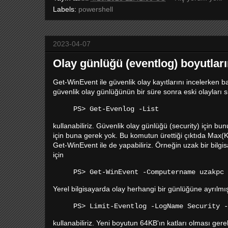
Labels:
powershell
2023-04-07
Olay günlüğü (eventlog) boyutları
Get-WinEvent ile güvenlik olay kayıtlarını incelerken
güvenlik olay günlüğünün bir süre sonra eski olayları s
PS> Get-Evenlog -List
kullanabiliriz. Güvenlik olay günlüğü (security) için b
için buna gerek yok. Bu komutun ürettiği çıktıda Max(
Get-WinEvent ile de yapabiliriz. Örneğin uzak bir bilgi
için
PS> Get-WinEvent -Computername uzakpc 
Yerel bilgisayarda olay herhangi bir günlüğüne ayrılmış
PS> Limit-Eventlog -LogName Security -
kullanabiliriz. Yeni boyutun 64KB'ın katları olması ger