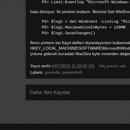
PS> Limit-Eventlog "Microsoft-Windows-
hata dönüyor. İki yöntem buldum. Birincisi Get-WinEve
PS> $log1 = Get-WinEvent -ListLog "Mic
PS> $log1.MaximumSizeInBytes = 128MB
PS> $log1.SaveChanges()
İkinci yöntem ise Kayıt defteri düzenleyicisini kullanma
HKEY_LOCAL_MACHINE\SOFTWARE\Microsoft\Windows\
yoluna giderek buradaki MaxSize byte cinsinden değeri
Yayın tarihi
4/07/2023 11:39:00 ÖS
Hiç yorum yok:
Labels:
güvenlik
,
powershell
Daha Yeni Kayıtlar