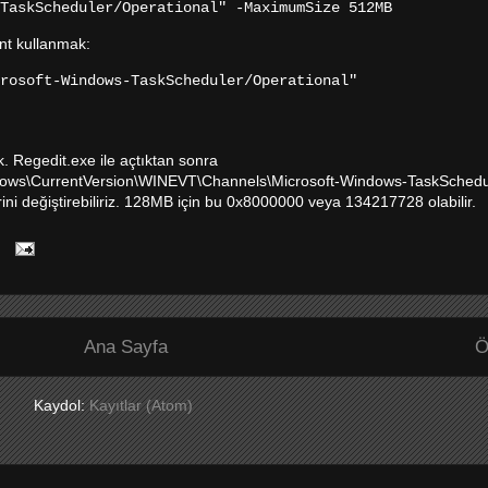
TaskScheduler/Operational" -MaximumSize 512MB
nt kullanmak:
rosoft-Windows-TaskScheduler/Operational"
k. Regedit.exe ile açtıktan sonra
CurrentVersion\WINEVT\Channels\Microsoft-Windows-TaskSchedul
ni değiştirebiliriz. 128MB için bu 0x8000000 veya 134217728 olabilir.
Ana Sayfa
Ö
Kaydol:
Kayıtlar (Atom)