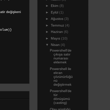
►
Ekim
(8)
atir değişkeni
►
Eylül
(1)
►
Ağustos
(3)
►
Temmuz
(4)
olum)}
►
Haziran
(6)
►
Mayıs
(10)
▼
Nisan
(4)
Powershell'de
çıkışa satır
numarası
eklemek
Powershell ile
ekran
çözünürlüğü
nü
değiştirmek
Powershell'de
tür
dönüşümü
(casting)
Olay günlüğü