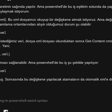
etinin sağında yapılır. Ama powershell'de bu iş eşittirin solunda da ya
paylaşmak istiyorum.
a.xml). Bu xml dosyamızı okuyup bir değişkene atmak istiyoruz. Ama değ
gramlama ortamlarından alışık olduğumuz durum şu olabilir:
xml
 istediğimiz veri, dosya.xml dosyası okunduktan sonra Get-Content cmd
. Yani;
.xml)
ması sağlanabilir. Ama powershell'de bu iş şu şekilde yapılıyor:
xml
lmuş. Sonrasında bu değişkene yapılacak atamaların da otomatik xml'e 
ing-in-powershell-weird-syntax