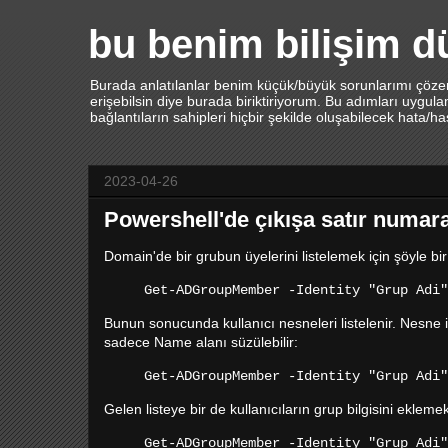
bu benim bilişim 
Burada anlatılanlar benim küçük/büyük sorunlarımı çözerk
erişebilsin diye burada biriktiriyorum. Bu adımları uygu
bağlantıların sahipleri hiçbir şekilde oluşabilecek hata/h
2023-04-26
Powershell'de çıkışa satır numar
Domain'de bir grubun üyelerini listelemek için şöyle bi
Get-ADGroupMember -Identity "Grup Adi"
Bunun sonucunda kullanıcı nesneleri listelenir. Nesne i
sadece Name alanı süzülebilir:
Get-ADGroupMember -Identity "Grup Adi"
Gelen listeye bir de kullanıcıların grup bilgisini ekle
Get-ADGroupMember -Identity "Grup
Adi
"