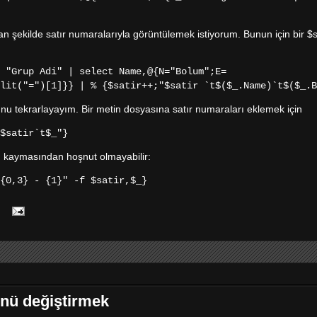
tan şekilde satır numaralarıyla görüntülemek istiyorum. Bunun için bir $s
y "Grup
Adi
" | select Name,@{N="Bolum";E=
lit("=")[1]}} | % {$satir++;"$satir `t$($_.Name)`t$($_.B
nu tekrarlayayım. Bir metin dosyasına satır numaraları eklemek için
$satir`t$_"}
nin kaymasından hoşnut olmayabilir:
{0,3} - {1}" -f $satir,$_}
ünü değiştirmek