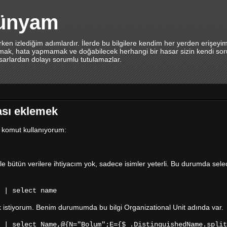
dünyam
en izlediğim adımlardır. İlerde bu bilgilere kendim her yerden erişeyi
lamak, hata yapmamak ve doğabilecek herhangi bir hasar sizin kendi sor
asarlardan dolayı sorumlu tutulamazlar.
ası eklemek
r komut kullanıyorum:
le bütün verilere ihtiyacım yok, sadece isimler yeterli. Bu durumda selec
 | select name
mek istiyorum. Benim durumumda bu bilgi Organizational Unit adında var.
 | select Name,@{N="Bolum";E={$_.DistinguishedName.split