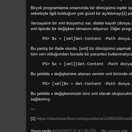
Birçok programlama ortamında tür dönüşümü eşittir işar
sebebiyle ilgili bulduğum çok güzel bir açıklamayı[1] 
Varsayalım bir xml dosyamız var, diskte kayıtlı (dosy
xml tipinde bir değişken olmasını istiyoruz. Diğer pro
PS> $x = [xml]Get-Content -Path dosya.
Bu yanlış bir ifade olurdu. [xml] tür dönüşümü yapmak
tüm veri olduğundan burada bir parantez kullanmalıyız
PS> $x = [xml](Get-Content -Path dosya
Bu şekilde x değişkenine atanan verinin xml türünde ol
PS> [xml]$x = Get-Content -Path dosya.
Bu şekilde x değişkenimizin türü xml olarak oluşturu
sağlanmış.
---
[1]
https://stackoverflow.com/questions/11685265/cast
Yayın tarihi
4/10/2023 11:41:00 ÖS
Hiç yorum yok: