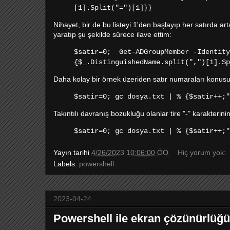
[1].Split("=")[1]}}
Nihayet, bir de bu listeyi 1'den başlayıp her satırda ar
yaratıp şu şekilde sürece ilave ettim:
$satir=0; Get-ADGroupMember -Identit
{$_.DistinguishedName.split(",")[1].Sp
Daha kolay bir örnek üzeriden satır numaraları konusu
$satir=0; gc dosya.txt | % {$satir++;"
Takıntılı davranış bozukluğu olanlar tire "-" karakteri
$satir=0; gc dosya.txt | % {$satir++;"
Yayın tarihi
4/26/2023 10:06:00 ÖÖ
Hiç yorum yok:
Labels:
powershell
2023-04-24
Powershell ile ekran çözünürlüğ