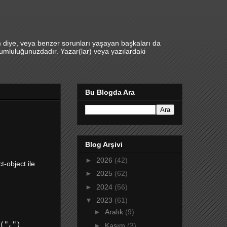
m diye, veya benzer sorunları yaşayan başkaları da
umluluğunuzdadır. Yazar(lar) veya yazılardaki
Bu Blogda Ara
Blog Arşivi
►
2026
(42)
t-object ile
►
2025
(62)
►
2024
(56)
▼
2023
(61)
►
Aralık
(9)
(",")
►
Kasım
(3)