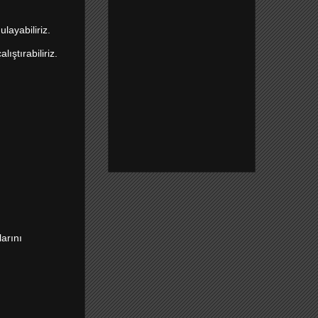
layabiliriz.
ıştırabiliriz.
arını