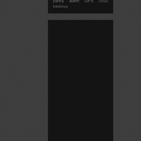
yanlış alarm
GPS
conax
teledünya