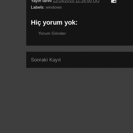
Yayın tarihi
12/14/2010 11:16:00 ÖÖ
Labels:
windows
Hiç yorum yok:
Yorum Gönder
Sonraki Kayıt