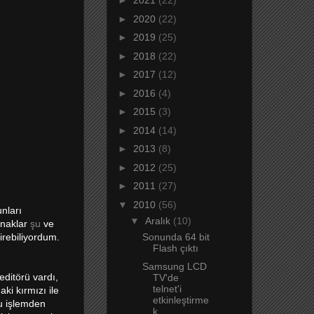
►
2021
(22)
►
2020
(22)
►
2019
(25)
►
2018
(22)
►
2017
(12)
►
2016
(4)
►
2015
(3)
►
2014
(14)
►
2013
(8)
►
2012
(25)
►
2011
(27)
▼
2010
(56)
nları
▼
Aralık
(10)
ynaklar
şu
ve
Sonunda 64 bit
irebiliyordum.
Flash çıktı
Samsung LCD
editörü vardı,
TV'de
telnet'i
i kırmızı ile
etkinleştirme
Bu işlemden
k