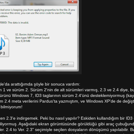
gle'da arattığımda şöyle bir sonuca vardım:
m 1 ve sürüm 2. Sürüm 2'nin de alt sürümleri varmış, 2.3 ve 2.4 diye, bu
ji ürünü Windows 7, ID3 taglarının sürüm 2.4'ünü desteklemiyormuş (ka
m 2.4 meta verilerini Pardus'ta yazmıştım, ve Windows XP'de de değişt
bilmiyorum!
en 2.3'e indirgemek. Peki bu nasıl yapılır? Eskiden kullandığım bir ID3 
liyormuş. Aşağıdaki ekran görüntüsünde görüldüğü gibi araç çubuğundak
. 2.4 to Ver. 2.3" seçimiyle seçilen dosyaların dönüşümü yapılabilir. 