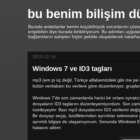
bu benim bilişim 
Burada anlatılanlar benim küçük/büyük sorunlarımı çözerk
erişebilsin diye burada biriktiriyorum. Bu adımları uygu
bağlantıların sahipleri hiçbir şekilde oluşabilecek hata/h
2010-12-14
Windows 7 ve ID3 tagları
mp3 (em pi üç değil, Türkçe alfabemizdeki gibi me pe
bütün veritabanı bu verilere göre düzenleniyor, grupla
Windows 7'de son zamanlarda harici bir ortam oynatı
dosyaların ID3 taglarını düzenleyemiyordum. Son zam
özetleyeyim: Bazı mp3 dosyalarının ID3 verilerini deği
Bir dosyayı seçip, özelliklerinden ayrıntılar sekmesine 
ayrıntılı bilgiye de ulaşamıyorum. Sonunda Windows E
hatasını aldım: