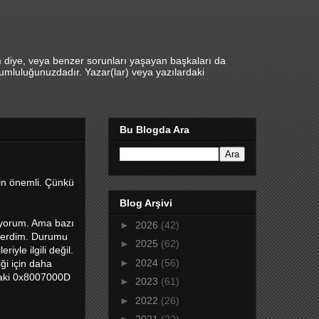
m diye, veya benzer sorunları yaşayan başkaları da
umluluğunuzdadır. Yazar(lar) veya yazılardaki
Bu Blogda Ara
çin önemli. Çünkü
Blog Arşivi
ıyorum. Ama bazı
►
2026
(42)
 verdim. Durumu
►
2025
(62)
yle ilgili değil.
►
2024
(56)
ği için daha
daki 0x8007000D
►
2023
(61)
►
2022
(26)