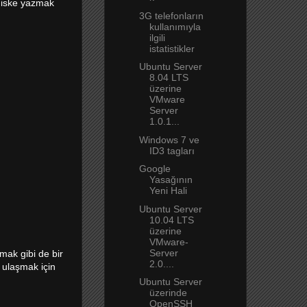
 diske yazmak
3G telefonların
kullanımıyla
ilgili
istatistikler
Ubuntu Server
8.04 LTS
üzerine
VMware
Server
1.0.1...
Windows 7 ve
ID3 tagları
Google
Yasağının
Yeni Hali
Ubuntu Server
10.04 LTS
üzerine
VMware-
Server
mak gibi de bir
2.0....
 ulaşmak için
Ubuntu Server
üzerinde
OpenSSH