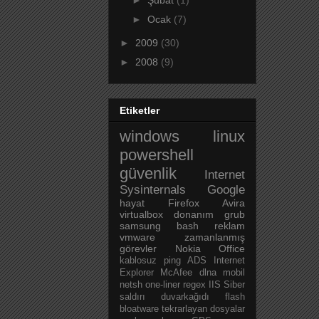
►
Şubat
(1)
►
Ocak
(7)
►
2009
(30)
►
2008
(9)
Etiketler
windows
linux
powershell
güvenlik
Internet
Sysinternals
Google
hayat
Firefox
Avira
virtualbox
donanım
grub
samsung
bash
reklam
vmware
zamanlanmış
görevler
Nokia
Office
kablosuz
ping
ADS
Internet
Explorer
McAfee
dlna
mobil
netsh
one-liner
regex
IIS
Siber
saldırı
duvarkağıdı
flash
bloatware
tekrarlayan dosyalar