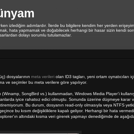
dünyam
en izlediğim adımlardır. İlerde bu bilgilere kendim her yerden erişeyi
lamak, hata yapmamak ve doğabilecek herhangi bir hasar sizin kendi sor
asarlardan dolayı sorumlu tutulamazlar.
 üç) dosyalarının
meta verileri
olan ID3 tagları, yeni ortam oynatıcıları i
ma ve seçimler bu meta verilere göre yapılıyor.
cı (Winamp, SongBird vs.) kullanmadan, Windows Media Player'i kullan
anlarda iyice rahatsız edici olmuştu. Sonunda üzerine düşmeye karar
ştiremiyorum. Bu durum, dosyanın read-only olmasıyla veya NTFS yetkileri
geçince bu kısım değişikliklere kapalı geliyor. Herhangi bir hata vermedi
xplorer'ın altındaki kısma veri girerek yapmayı denediğimde de aşağı