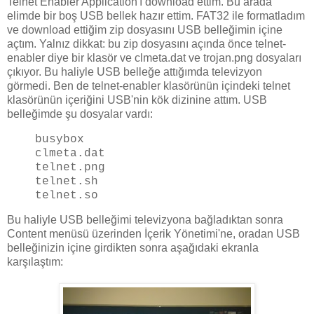
Telnet Enabler Application'ı download ettim. Bu arada
elimde bir boş USB bellek hazır ettim. FAT32 ile formatladım
ve download ettiğim zip dosyasını USB belleğimin içine
açtım. Yalnız dikkat: bu zip dosyasını açında önce telnet-
enabler diye bir klasör ve clmeta.dat ve trojan.png dosyaları
çıkıyor. Bu haliyle USB belleğe attığımda televizyon
görmedi. Ben de telnet-enabler klasörünün içindeki telnet
klasörünün içeriğini USB'nin kök dizinine attım. USB
belleğimde şu dosyalar vardı:
busybox
clmeta.dat
telnet.png
telnet.sh
telnet.so
Bu haliyle USB belleğimi televizyona bağladıktan sonra
Content menüsü üzerinden İçerik Yönetimi'ne, oradan USB
belleğinizin içine girdikten sonra aşağıdaki ekranla
karşılaştım: