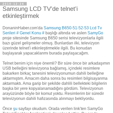
2010-12-24
Samsung LCD TV'de telnet'i
etkinleştirmek
DonaninHaber.com'da
Samsung B650-51-52-53 Lcd Tv
Serileri # Genel Konu #
başlığı altında ve aslen
SamyGo
proje sitesinde Samsung B650 serisi televizyonlarla ilgili
bazı güzel gelişmeler olmuş. Bunlardan ilki, televizyon
üzerinde telnet'i etkinleştirmekle ilgili. Bu konudan
başlayarak yapacaklarımı burada paylaşacağım.
Telnet benim için niye önemli? Bir süre önce bir arkadaşımın
USB belleğini televizyona bağlamış, içindeki resimlere
bakarken birkaç tanesini televizyonumun dahili belleğine
aktarmıştım. Amacım daha sonra bu resimleri bilgisayarıma
aktarmaktı. Ama garip bir şekilde dahlili bellekteki bilgilerin
başka bir yere kopyalanamadığını gördüm. Televizyonun
arayüzünde böyle bir komut yoktu. Resimlerim bir süredir
televizyonun dahili hafızasında alınmayı bekliyordu.
Önce
şu
sayfayı okudum. Orada verilen link'ten SamyGo