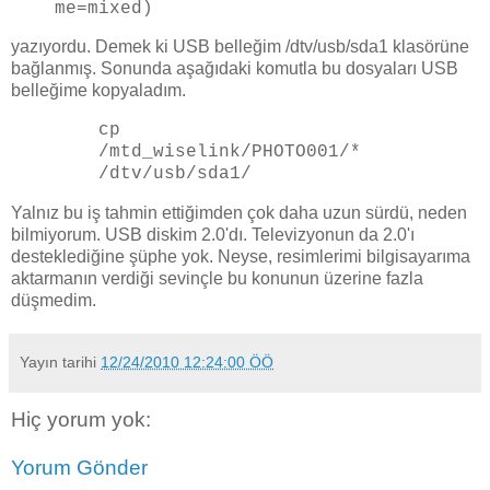
me=mixed)
yazıyordu. Demek ki USB belleğim /dtv/usb/sda1 klasörüne
bağlanmış. Sonunda aşağıdaki komutla bu dosyaları USB
belleğime kopyaladım.
cp
/mtd_wiselink/PHOTO001/*
/dtv/usb/sda1/
Yalnız bu iş tahmin ettiğimden çok daha uzun sürdü, neden
bilmiyorum. USB diskim 2.0'dı. Televizyonun da 2.0'ı
desteklediğine şüphe yok. Neyse, resimlerimi bilgisayarıma
aktarmanın verdiği sevinçle bu konunun üzerine fazla
düşmedim.
Yayın tarihi
12/24/2010 12:24:00 ÖÖ
Hiç yorum yok:
Yorum Gönder