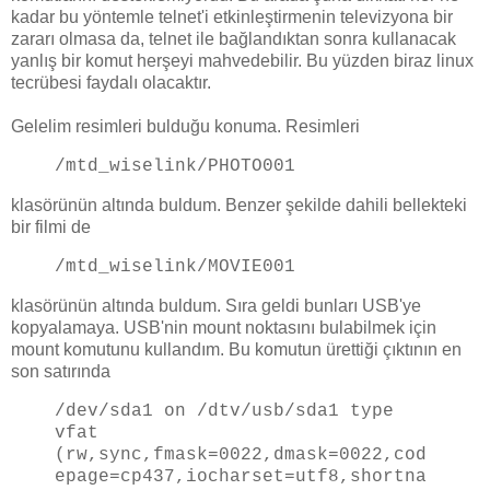
kadar bu yöntemle telnet'i etkinleştirmenin televizyona bir
zararı olmasa da, telnet ile bağlandıktan sonra kullanacak
yanlış bir komut herşeyi mahvedebilir. Bu yüzden biraz linux
tecrübesi faydalı olacaktır.
Gelelim resimleri bulduğu konuma. Resimleri
/mtd_wiselink/PHOTO001
klasörünün altında buldum. Benzer şekilde dahili bellekteki
bir filmi de
/mtd_wiselink/MOVIE001
klasörünün altında buldum. Sıra geldi bunları USB'ye
kopyalamaya. USB'nin mount noktasını bulabilmek için
mount komutunu kullandım. Bu komutun ürettiği çıktının en
son satırında
/dev/sda1 on /dtv/usb/sda1 type
vfat
(rw,sync,fmask=0022,dmask=0022,cod
epage=cp437,iocharset=utf8,shortna