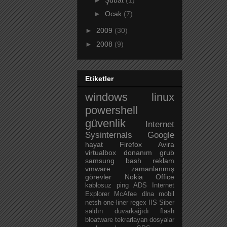
►
Şubat
(1)
►
Ocak
(7)
►
2009
(30)
►
2008
(9)
Etiketler
windows
linux
powershell
güvenlik
Internet
Sysinternals
Google
hayat
Firefox
Avira
virtualbox
donanım
grub
samsung
bash
reklam
vmware
zamanlanmış
görevler
Nokia
Office
kablosuz
ping
ADS
Internet
Explorer
McAfee
dlna
mobil
netsh
one-liner
regex
IIS
Siber
saldırı
duvarkağıdı
flash
bloatware
tekrarlayan dosyalar