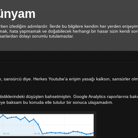
dünyam
en izlediğim adımlardır. İlerde bu bilgilere kendim her yerden erişeyi
lamak, hata yapmamak ve doğabilecek herhangi bir hasar sizin kendi sor
asarlardan dolayı sorumlu tutulamazlar.
duk, sansürcü diye. Herkes Youtube'a erişim yasağı kalksın, sansürler ol
istiklerindeki düşüşten bahsetmiştim. Google Analytics raporlarına bakı
reye baksam bu konuda elle tutulur bir sonuca ulaşamadım.