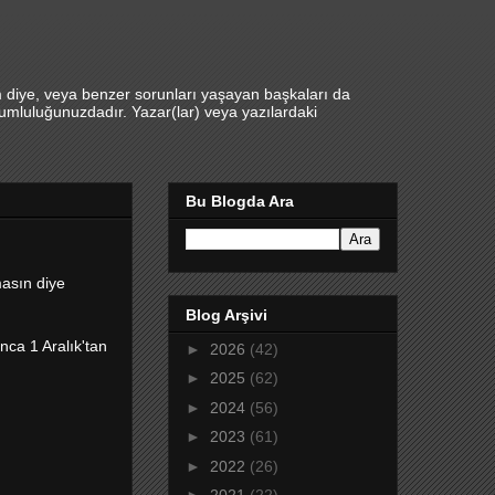
m diye, veya benzer sorunları yaşayan başkaları da
umluluğunuzdadır. Yazar(lar) veya yazılardaki
Bu Blogda Ara
masın diye
Blog Arşivi
nca 1 Aralık'tan
►
2026
(42)
►
2025
(62)
►
2024
(56)
►
2023
(61)
►
2022
(26)