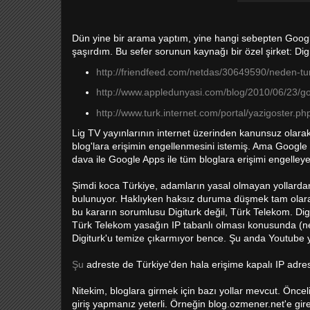
Dün yine bir arama yaptım, yine hangi sebepten Google
şaşırdım. Bu sefer sorunun kaynağı bir özel şirket: Dig
http://friendfeed.com/netdas/30649590/neden-tu
http://www.appledunyasi.com/blog/2010/06/23/go
http://www.turk.internet.com/portal/yazigoster.p
Lig TV yayınlarının internet üzerinden kanunsuz olarak i
blog'lara erişimin engellenmesini istemiş. Ama Google 
dava ile Google Apps ile tüm bloglara erişimi engelle
Şimdi koca Türkiye, adamların yasal olmayan yollardan
bulunuyor. Haklıyken haksız duruma düşmek tam olarak b
bu kararın sorumlusu Digiturk değil, Türk Telekom. Digi
Türk Telekom yasağın IP tabanlı olması konusunda (nede
Digiturk'u temize çıkarmıyor bence. Şu anda Youtube 
Şu
adreste de Türkiye'den hala erişime kapalı IP adresle
Nitekim, bloglara girmek için bazı yollar mevcut. Önceli
giriş yapmanız yeterli. Örneğin blog.ozmener.net'e gir