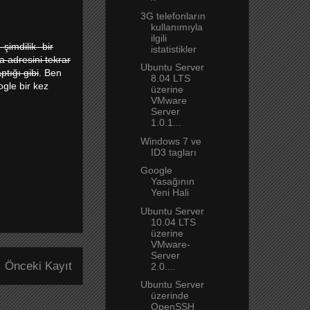
3G telefonların
kullanımıyla
ilgili
şimdilik- bir
istatistikler
a adresini tekrar
Ubuntu Server
tığı gibi
. Ben
8.04 LTS
gle bir kez
üzerine
VMware
Server
1.0.1...
Windows 7 ve
ID3 tagları
Google
Yasağının
Yeni Hali
Ubuntu Server
10.04 LTS
üzerine
VMware-
Server
Önceki Kayıt
2.0....
Ubuntu Server
üzerinde
OpenSSH