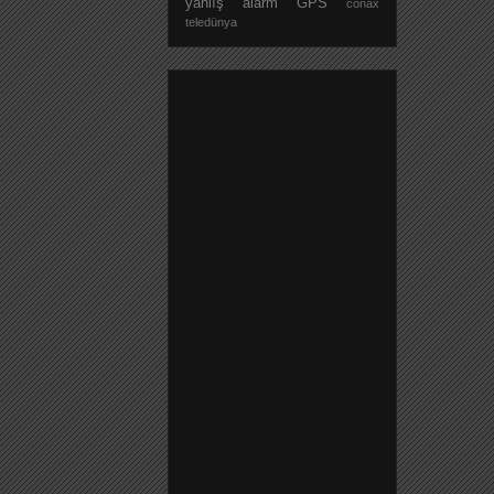
yanlış alarm
GPS
conax
teledünya