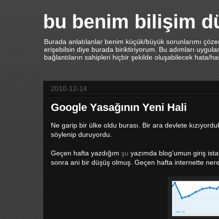
bu benim bilişim 
Burada anlatılanlar benim küçük/büyük sorunlarımı çözerk
erişebilsin diye burada biriktiriyorum. Bu adımları uygu
bağlantıların sahipleri hiçbir şekilde oluşabilecek hata/h
2010-12-14
Google Yasağının Yeni Hali
Ne garip bir ülke oldu burası. Bir ara devlete kızıyor
söylenip duruyordu.
Geçen hafta yazdığım
şu
yazımda blog'umun giriş istat
sonra ani bir düşüş olmuş. Geçen hafta internette ne