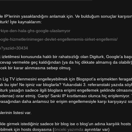
 IP'lerinin yasaklandığını anlamak için. Ve bulduğum sonuçlar karşısı
iturk! İşte kaynaklarım:
rkiye-den-hala-ghs-google-ulaslamyor
ogle-hizmetlerinimeger-devlet-engellememis-sirket-engellemis/
hp?yaziid=30434
zletilmesi konusunda haklı bir rahatsızlığı olan Digiturk, Google'a başvu
cevap vermekte geç kaldığından (ya da hiç dikkate almamış da olabilir) 
yecek bir karar alınmasına sebep olmuş.
 Lig TV izlenmesini engelleyebilmek için Blogspot'a erişmekten feragat
u işte! Ne işiniz var bloglarla? Yukarıdaki 3. referanstaki yazıda söy
turk yasağın sadece ilgili bloglara erişimi engellemek şeklinde olmasın
nse) ısrar etmiş. Garip! Sanki IP kısıtlaması olunca hiç erişilemiyor. T
yasağından daha anlamsız bir erişim engellemesiyle karşı karşıyayız s
rinin listesi var.
kle girmek istediğiniz sadece bir blog ise o blog'un adına karşılık hosts
ebilmek için hosts dosyasına (
önceki yazımda
ayrıntılar var)