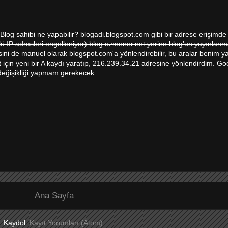
 Blog sahibi ne yapabilir?
blogadi.blogspot.com gibi bir adrese erişimde -
'lü IP adresleri engelleniyor) blog.ozmener.net yerine blog'un yayınlanm
ini de manuel olarak blogspot.com'a yönlendirebilir, bu aralar benim yap
çin yeni bir A kaydı yaratıp, 216.239.34.21 adresine yönlendirdim. Goo
değişikliği yapmam gerekecek.
Ana Sayfa
Kaydol:
Kayıt Yorumları (Atom)