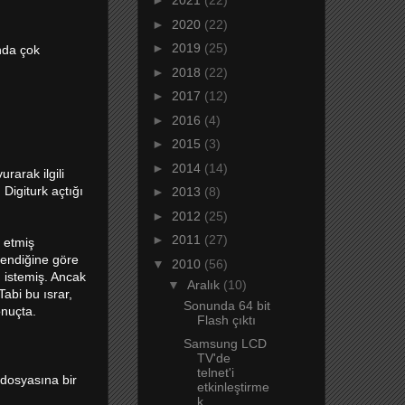
►
2021
(22)
►
2020
(22)
►
2019
(25)
nda çok
►
2018
(22)
►
2017
(12)
►
2016
(4)
►
2015
(3)
►
2014
(14)
rarak ilgili
Digiturk açtığı
►
2013
(8)
►
2012
(25)
►
2011
(27)
 etmiş
lendiğine göre
▼
2010
(56)
ı istemiş. Ancak
▼
Aralık
(10)
abi bu ısrar,
Sonunda 64 bit
onuçta.
Flash çıktı
Samsung LCD
TV'de
telnet'i
 dosyasına bir
etkinleştirme
k