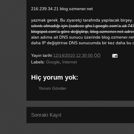
216.239.34.21 blog.ozmener.net
yazmak gerek. Bu ziyaretçi tarafında yapılacak birşey.
sıkıntı olmadığı için (sadece ghs.l.google.com'a ait 74
blogspot.com'a göre değiştirip, blog.ozmener.net adres
alan adıma ait DNS sunucu üzerinde blog.ozmener.net i
daha IP değiştirirse DNS sunucumda bir kez daha bu 
Yayın tarihi
12/14/2010 12:30:00 ÖÖ
Labels:
Google
,
Internet
Hiç yorum yok:
Yorum Gönder
Sonraki Kayıt