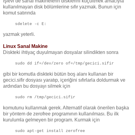
işlevi de sanal makinelerin disklerini küçültmek amacıyla
kullanılmayan disk bölümlerine sıfır yazmak. Bunun için
komut satırında
sdelete -c E:
yazmak yeterli.
Linux Sanal Makine
Diskteki ihtiyaç duyulmayan dosyalar silindikten sonra
sudo dd if=/dev/zero of=/tmp/gecici.sifir
gibi bir komutla diskteki bütün boş alanı kullanan bir
gecici.sifir dosyası yaratıp, içeriğini sıfırlarla doldurmak ve
ardından bu dosyayı silmek için
sudo rm /tmp/gecici.sifir
komutunu kullanmak gerek. Alternatif olarak önerilen başka
bir yöntem de zerofree programının kullanılması. Bu ilk
kurulumla gelmeyen bir program. Kurmak için
sudo apt-get install zerofree