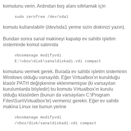
komutunu verin. Ardından boş alanı sıfırlamak için
sudo zerofree /dev/sda1
komutu kullanılabilir (/dev/sda1 yerine sizin diskinizi yazın).
Bundan sonra sanal makineyi kapatıp ev sahibi işletim
sisteminde komut satırında
vboxmanage modifyvdi
E:\vbox\disk\sanaldiskadi.vdi compact
komutunu vermek gerek. Burada ev sahibi işletim sisteminin
Windows olduğu varsayıldı. Eğer Virtualbox'ın kurulduğu
klasör PATH değişkenine eklenmemişse (ki varsayılan
kurulumlarda böyledir) bu komutu Virtualbox'ın kurulu
olduğu klasörden (bunun da varsayılanı C:\Program
Files\Sun\Virtualbox'tır) vermeniz gerekir. Eğer ev sahibi
makina Linux ise bunun yerine
vboxmanage modifyvdi
/vbox/disk/sanaldiskadi.vdi compact