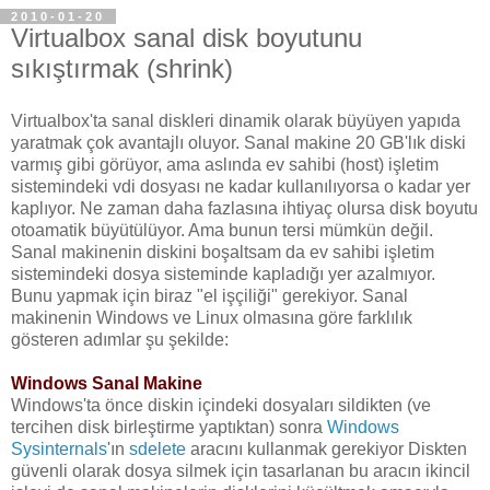
2010-01-20
Virtualbox sanal disk boyutunu
sıkıştırmak (shrink)
Virtualbox'ta sanal diskleri dinamik olarak büyüyen yapıda
yaratmak çok avantajlı oluyor. Sanal makine 20 GB'lık diski
varmış gibi görüyor, ama aslında ev sahibi (host) işletim
sistemindeki vdi dosyası ne kadar kullanılıyorsa o kadar yer
kaplıyor. Ne zaman daha fazlasına ihtiyaç olursa disk boyutu
otoamatik büyütülüyor. Ama bunun tersi mümkün değil.
Sanal makinenin diskini boşaltsam da ev sahibi işletim
sistemindeki dosya sisteminde kapladığı yer azalmıyor.
Bunu yapmak için biraz "el işçiliği" gerekiyor. Sanal
makinenin Windows ve Linux olmasına göre farklılık
gösteren adımlar şu şekilde:
Windows Sanal Makine
Windows'ta önce diskin içindeki dosyaları sildikten (ve
tercihen disk birleştirme yaptıktan) sonra
Windows
Sysinternals
'ın
sdelete
aracını kullanmak gerekiyor Diskten
güvenli olarak dosya silmek için tasarlanan bu aracın ikincil