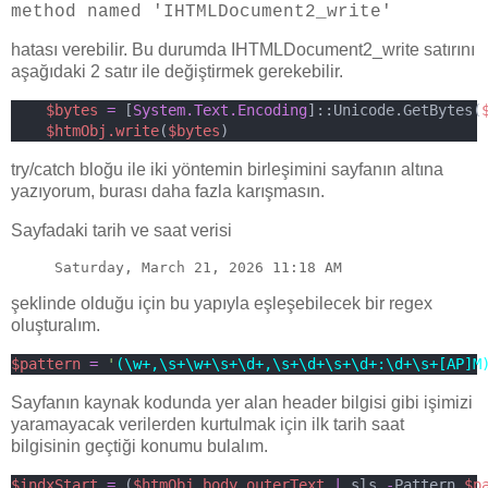
method named 'IHTMLDocument2_write'
hatası verebilir. Bu durumda IHTMLDocument2_write satırını
aşağıdaki 2 satır ile değiştirmek gerekebilir.
$bytes
=
 [
System.Text.Encoding
]::Unicode.GetBytes(
$htmObj.write
(
$bytes
)
try/catch bloğu ile iki yöntemin birleşimini sayfanın altına
yazıyorum, burası daha fazla karışmasın.
Sayfadaki tarih ve saat verisi
     Saturday, March 21, 2026 11:18 AM
şeklinde olduğu için bu yapıyla eşleşebilecek bir regex
oluşturalım.
$pattern
=
'
(\w+,\s+\w+\s+\d+,\s+\d+\s+\d+:\d+\s+[AP]M
Sayfanın kaynak kodunda yer alan header bilgisi gibi işimizi
yaramayacak verilerden kurtulmak için ilk tarih saat
bilgisinin geçtiği konumu bulalım.
$indxStart
=
 (
$htmObj.body.outerText
|
 sls 
-
Pattern 
$p