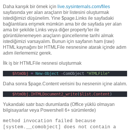
Daha karışık bir örnek için
live.sysinternals.com/files
sayfasında yer alan araçların bir listesini oluşturmak
istediğimizi düşünelim. Yine $page.Links ile sayfadaki
bağlantılara erişmek mümkün ama bir de sayfada yer alan
ama bir şekilde Links veya diğer property'ler ile
görüntülenemeyen araçların güncellenme tarihi almak
istediğimizi varsayalım. Bunun için sayfanın ham (raw)
HTML kaynağını bir HTMLFile nesnesine atarak içinde adım
adım ilerlememiz gerek.
İlk iş bir HTMLFile nesnesi oluşturmak
$htmObj
=
New-Object
-
ComObject 
"HTMLFile"
Daha sonra $page.Content verisini bu nesnenin içine alalım.
$htmObj.IHTMLDocument2_write
(
$list.Content
)
Yukarıdaki satır bazı durumlarda (Office yüklü olmayan
bilgisayarlar veya Powershell 6+ sürümlerde)
method invocation failed because
[system.__comobject] does not contain a