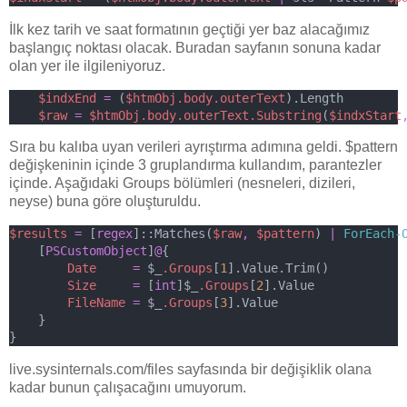
İlk kez tarih ve saat formatının geçtiği yer baz alacağımız
başlangıç noktası olacak. Buradan sayfanın sonuna kadar
olan yer ile ilgileniyoruz.
$indxEnd
=
 (
$htmObj.body.outerText
).Length
$raw
=
$htmObj.body.outerText.Substring
(
$indxStart
Sıra bu kalıba uyan verileri ayrıştırma adımına geldi. $pattern
değişkeninin içinde 3 gruplandırma kullandım, parantezler
içinde. Aşağıdaki Groups bölümleri (nesneleri, dizileri,
neyse) buna göre oluşturuldu.
$results
=
 [
regex
]::Matches(
$raw
,
$pattern
) 
|
ForEach-
    [
PSCustomObject
]
@
{
Date
=
 $_
.Groups
[
1
].Value.Trim()
Size
=
 [
int
]$_
.Groups
[
2
].Value
FileName
=
 $_
.Groups
[
3
].Value
    }
}
live.sysinternals.com/files sayfasında bir değişiklik olana
kadar bunun çalışacağını umuyorum.