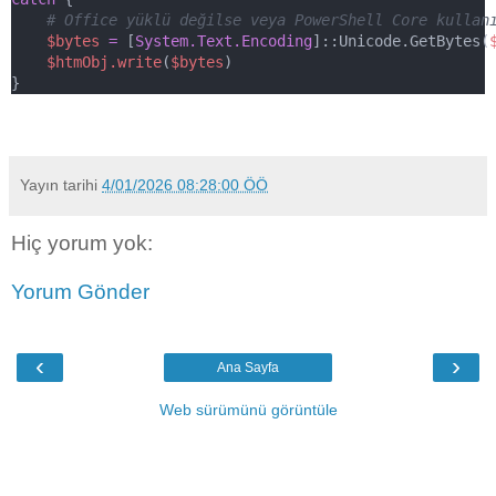
# Office yüklü değilse veya PowerShell Core kullan
$bytes
=
 [
System.Text.Encoding
]::Unicode.GetBytes(
$htmObj.write
(
$bytes
)
}
Yayın tarihi
4/01/2026 08:28:00 ÖÖ
Hiç yorum yok:
Yorum Gönder
‹
›
Ana Sayfa
Web sürümünü görüntüle