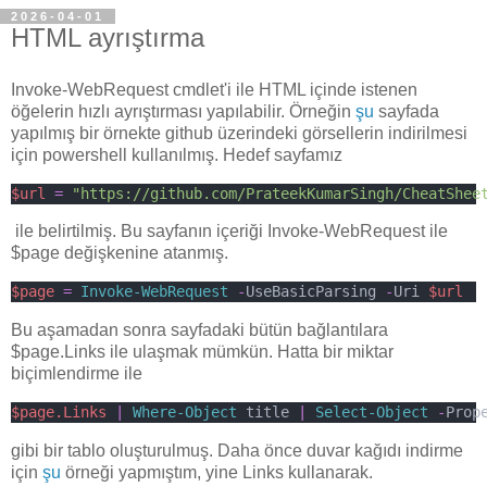
2026-04-01
HTML ayrıştırma
Invoke-WebRequest cmdlet'i ile HTML içinde istenen
öğelerin hızlı ayrıştırması yapılabilir. Örneğin
şu
sayfada
yapılmış bir örnekte github üzerindeki görsellerin indirilmesi
için powershell kullanılmış. Hedef sayfamız
$url
=
"https://github.com/PrateekKumarSingh/CheatShee
ile belirtilmiş. Bu sayfanın içeriği Invoke-WebRequest ile
$page değişkenine atanmış.
$page
=
Invoke-WebRequest
-
UseBasicParsing 
-
Uri 
$url
Bu aşamadan sonra sayfadaki bütün bağlantılara
$page.Links ile ulaşmak mümkün. Hatta bir miktar
biçimlendirme ile
$page.Links
|
Where-Object
 title 
|
Select-Object
-
Prop
gibi bir tablo oluşturulmuş. Daha önce duvar kağıdı indirme
için
şu
örneği yapmıştım, yine Links kullanarak.