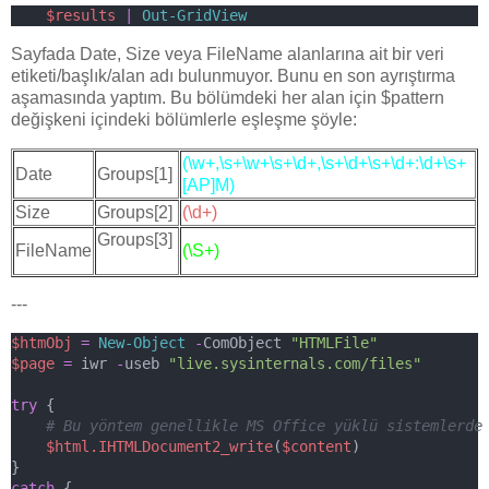
$results
|
Out-GridView
Sayfada Date, Size veya FileName alanlarına ait bir veri
etiketi/başlık/alan adı bulunmuyor. Bunu en son ayrıştırma
aşamasında yaptım. Bu bölümdeki her alan için $pattern
değişkeni içindeki bölümlerle eşleşme şöyle:
(\w+,\s+\w+\s+\d+,\s+\d+\s+\d+:\d+\s+
Date
Groups[1]
[AP]M)
Size
Groups[2]
(\d+)
Groups[3]
FileName
(\S+)
---
$htmObj
=
New-Object
-
ComObject 
"HTMLFile"
$page
=
 iwr 
-
useb 
"live.sysinternals.com/files"
try
 {
# Bu yöntem genellikle MS Office yüklü sistemlerde
$html.IHTMLDocument2_write
(
$content
)
}
catch
 {