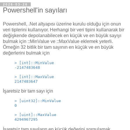
2026-03-26
Powershell'in sayıları
Powershell, .Net altyapısı üzerine kurulu olduğu için onun
veri tiplerini kullanıyor. Herhangi bir veri tipini kullanarak bir
değişkende depolanabilecek en küçük ve en büyük sayıyı
bulmak için ::MinValue ve ::MaxValue eklemek yeterli.
Örneğin 32 bitlik bir tam sayının en küçük ve en büyük
değerlerini bulmak için
> [int]::MinValue
-2147483648
> [int]::MaxValue 
2147483647
İşaretsiz bir tam sayı için
> [uint32]::MinValue
0 
> [uint]::MaxValue
4294967295 
İşaretsiz tam sayıların en küçük değerini sorgulamak