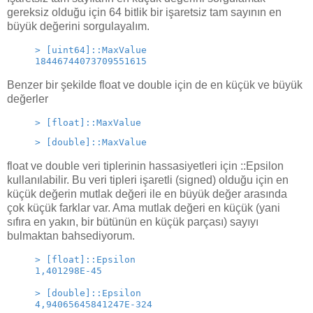
gereksiz olduğu için 64 bitlik bir işaretsiz tam sayının en
büyük değerini sorgulayalım.
> [uint64]::MaxValue 
18446744073709551615
Benzer bir şekilde float ve double için de en küçük ve büyük
değerler
> [float]::MaxValue 
> [double]::MaxValue
float ve double veri tiplerinin hassasiyetleri için ::Epsilon
kullanılabilir. Bu veri tipleri işaretli (signed) olduğu için en
küçük değerin mutlak değeri ile en büyük değer arasında
çok küçük farklar var. Ama mutlak değeri en küçük (yani
sıfıra en yakın, bir bütünün en küçük parçası) sayıyı
bulmaktan bahsediyorum.
> [float]::Epsilon
1,401298E-45
> [double]::Epsilon
4,94065645841247E-324