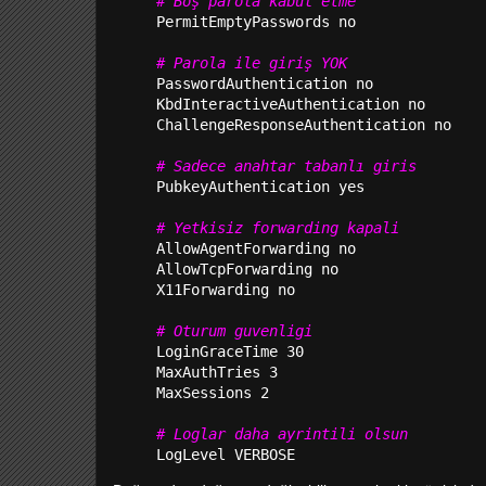
# Boş parola kabul etme
PermitEmptyPasswords no
# Parola ile giriş YOK
PasswordAuthentication no
KbdInteractiveAuthentication no
ChallengeResponseAuthentication no
# Sadece anahtar tabanlı giris
PubkeyAuthentication yes
# Yetkisiz forwarding kapali
AllowAgentForwarding no
AllowTcpForwarding no
X11Forwarding no
# Oturum guvenligi
LoginGraceTime 30
MaxAuthTries 3
MaxSessions 2
# Loglar daha ayrintili olsun
LogLevel VERBOSE 