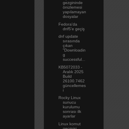
gezgininde
önizlemesi
yapılamayan
dosyalar
Fedora'da
dnf5'e geçiş
dnf update
sırasında
çıkan
"Downloadin
g
successful...
KB5072033 -
Aralık 2025
Build
26100.7462
güncellemes
i
Rocky Linux
sunucu
kurulumu
sonrası ilk
ayarlar
Linux komut
geçmişi