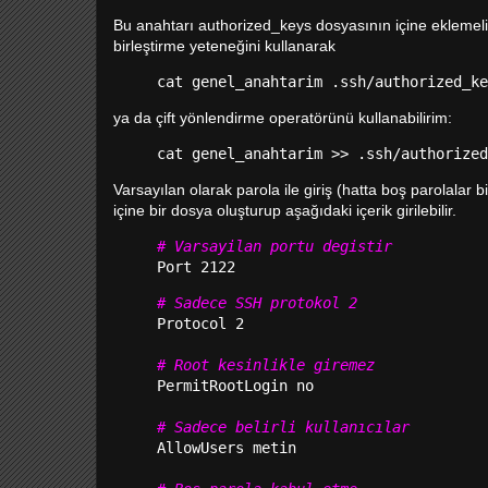
Bu anahtarı authorized_keys dosyasının içine eklemel
birleştirme yeteneğini kullanarak
cat genel_anahtarim .ssh/authorized_ke
ya da çift yönlendirme operatörünü kullanabilirim:
cat genel_anahtarim >> .ssh/authorized
Varsayılan olarak parola ile giriş (hatta boş parolalar b
içine bir dosya oluşturup aşağıdaki içerik girilebilir.
# Varsayilan portu degistir
Port 2122
# Sadece SSH protokol 2
Protocol 2
# Root kesinlikle giremez
PermitRootLogin no
# Sadece belirli kullanıcılar
AllowUsers metin