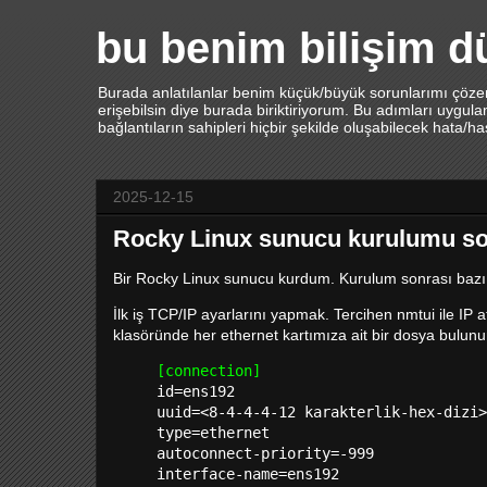
bu benim bilişim 
Burada anlatılanlar benim küçük/büyük sorunlarımı çözerk
erişebilsin diye burada biriktiriyorum. Bu adımları uygu
bağlantıların sahipleri hiçbir şekilde oluşabilecek hata/h
2025-12-15
Rocky Linux sunucu kurulumu son
Bir Rocky Linux sunucu kurdum. Kurulum sonrası bazı i
İlk iş TCP/IP ayarlarını yapmak. Tercihen nmtui ile
klasöründe her ethernet kartımıza ait bir dosya bulunu
[connection]
id=ens192
uuid=<8-4-4-4-12 karakterlik-hex-dizi>
type=ethernet
autoconnect-priority=-999
interface-name=ens192