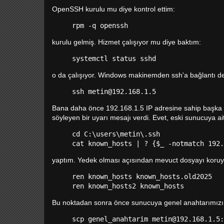
OpenSSH kurulu mu diye kontrol ettim:
rpm -q openssh
kurulu gelmiş. Hizmet çalışıyor mu diye baktım:
systemctl status sshd
o da çalışıyor. Windows makinemden ssh'a bağlantı d
ssh metin@192.168.1.5
Bana daha önce 192.168.1.5 IP adresine sahip başka 
söyleyen bir uyarı mesajı verdi. Evet, eski sunucuya ait
cd C:\users\metin\.ssh
cat known_hosts | ? {$_ -notmatch 192.
yaptım. Yedek olması açısından mevuct dosyayı koruy
ren known_hosts known_hosts.old2025
ren known_hosts2 known_hosts
Bu noktadan sonra önce sunucuya genel anahtarımızı a
scp genel_anahtarim metin@192.168.1.5: