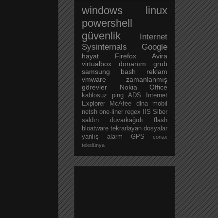
windows
linux
powershell
güvenlik
Internet
Sysinternals
Google
hayat
Firefox
Avira
virtualbox
donanım
grub
samsung
bash
reklam
vmware
zamanlanmış
görevler
Nokia
Office
kablosuz
ping
ADS
Internet
Explorer
McAfee
dlna
mobil
netsh
one-liner
regex
IIS
Siber
saldırı
duvarkağıdı
flash
bloatware
tekrarlayan dosyalar
yanlış alarm
GPS
conax
teledünya