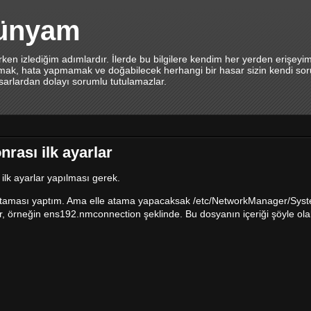
dünyam
en izlediğim adımlardır. İlerde bu bilgilere kendim her yerden erişeyi
lamak, hata yapmamak ve doğabilecek herhangi bir hasar sizin kendi sor
asarlardan dolayı sorumlu tutulamazlar.
rası ilk ayarlar
lk ayarlar yapılması gerek.
 IP ataması yaptım. Ama elle atama yapacaksak /etc/NetworkManager/Sy
r, örneğin ens192.nmconnection şeklinde. Bu dosyanın içeriği şöyle olabi
 