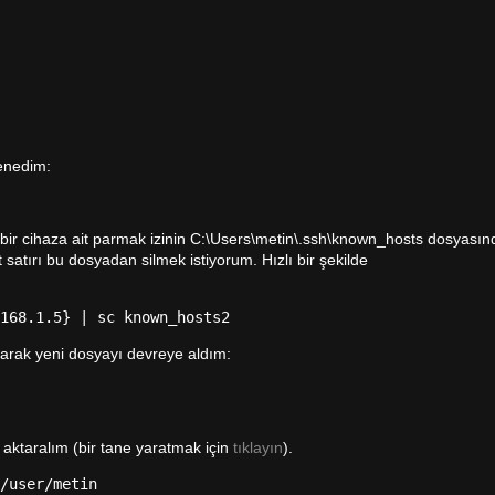
enedim:
bir cihaza ait parmak izinin C:\Users\metin\.ssh\known_hosts dosyası
 satırı bu dosyadan silmek istiyorum. Hızlı bir şekilde
168.1.5} | sc known_hosts2
arak yeni dosyayı devreye aldım:
ktaralım (bir tane yaratmak için
tıklayın
).
/user/metin