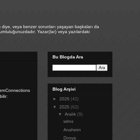
m diye, veya benzer sorunları yaşayan başkaları da
umluluğunuzdadır. Yazar(lar) veya yazılardaki
Bu Blogda Ara
Blog Arşivi
stemConnections
lir:
►
2026
(42)
▼
2025
(62)
▼
Aralık
(9)
wlms
Anaheim
Dosya