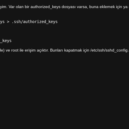
iyim. Var olan bir authorized_keys dosyası varsa, buna eklemek için y
ys > .ssh/authorized_keys
_keys
ile) ve root ile erişim açıktır. Bunları kapatmak için /etc/ssh/sshd_confi