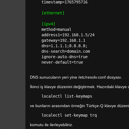
timestamp=1765795716
[ethernet]
[ipv4]
method=manual
address1=192.168.1.5/24
gateway=192.168.1.1
dns=1.1.1.1;8.8.8.8;
dns-search=domain.com
ignore-auto-dns=true
never-default=true
DNS sunucuların yeri yine /etc/resolv.conf dosyası.
İkinci iş klavye düzenini değiştirmek. Hazırdaki klavye
localectl list-keymaps
ve bunların arasından örneğin Türkçe-Q klavye düzeni
localectl set-keymap trq
komutu ile ilerleyebiliriz.