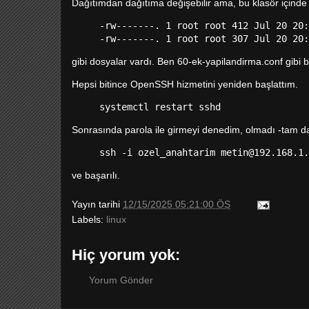
Dağıtımdan dağıtıma değişebilir ama, bu klasör içinde
-rw-------. 1 root root 412 Jul 20 20:
-rw-------. 1 root root 307 Jul 20 20:
gibi dosyalar vardı. Ben 60-ek-yapilandirma.conf gibi b
Hepsi bitince OpenSSH hizmetini yeniden başlattım.
systemctl restart sshd
Sonrasında parola ile girmeyi denedim, olmadı -tam da
ssh -i ozel_anahtarim metin@192.168.1.
ve başarılı.
Yayın tarihi
12/15/2025 05:21:00 ÖS
Labels:
linux
Hiç yorum yok:
Yorum Gönder