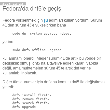
2025-12-22
Fedora'da dnf5'e geçiş
Fedora yükseltmek için
şu
adımları kullanıyordum. Sürüm
41'den sürüm 43'e yükseltirken bana
sudo dnf system-upgrade reboot
yerine
sudo dnf5 offline upgrade
kullanmamı önerdi. Meğer sürüm 41'de artık bu yönde bir
değişiklik olmuş. dnf5 hala tavsiye edilen kararlı yapıda
değil, ama muhtemelen sürüm 45'te artık dnf yerine
kullanılabilir olacak.
Diğer tüm durumlar için dnf ana komutu dnf5 ile değiştirmek
yeterli:
dnf5 install firefox
dnf5 remove firefox
dnf5 search firefox 
dnf5 upgrade