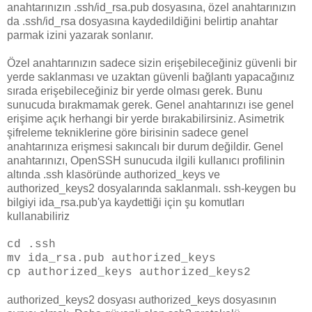
anahtarınızın .ssh/id_rsa.pub dosyasına, özel anahtarınızın
da .ssh/id_rsa dosyasına kaydedildiğini belirtip anahtar
parmak izini yazarak sonlanır.
Özel anahtarınızın sadece sizin erişebileceğiniz güvenli bir
yerde saklanması ve uzaktan güvenli bağlantı yapacağınız
sırada erişebileceğiniz bir yerde olması gerek. Bunu
sunucuda bırakmamak gerek. Genel anahtarınızı ise genel
erişime açık herhangi bir yerde bırakabilirsiniz. Asimetrik
şifreleme tekniklerine göre birisinin sadece genel
anahtarınıza erişmesi sakıncalı bir durum değildir. Genel
anahtarınızı, OpenSSH sunucuda ilgili kullanıcı profilinin
altında .ssh klasöründe authorized_keys ve
authorized_keys2 dosyalarında saklanmalı. ssh-keygen bu
bilgiyi ida_rsa.pub'ya kaydettiği için şu komutları
kullanabiliriz
cd .ssh
mv ida_rsa.pub authorized_keys
cp authorized_keys authorized_keys2
authorized_keys2 dosyası authorized_keys dosyasının