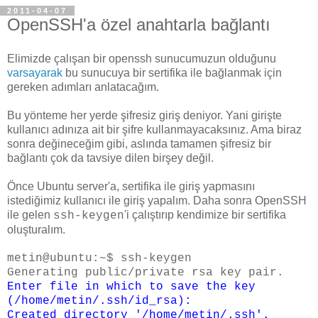
2011-04-07
OpenSSH'a özel anahtarla bağlantı
Elimizde çalışan bir openssh sunucumuzun olduğunu
varsayarak
bu sunucuya bir sertifika ile bağlanmak için
gereken adımları anlatacağım.
Bu yönteme her yerde şifresiz giriş deniyor. Yani girişte
kullanıcı adınıza ait bir şifre kullanmayacaksınız. Ama biraz
sonra değineceğim gibi, aslında tamamen şifresiz bir
bağlantı çok da tavsiye dilen birşey değil.
Önce Ubuntu server'a, sertifika ile giriş yapmasını
istediğimiz kullanıcı ile giriş yapalım. Daha sonra OpenSSH
ile gelen
'i çalıştırıp kendimize bir sertifika
ssh-keygen
oluşturalım.
metin@ubuntu:~$ ssh-keygen
Generating public/private rsa key pair.
Enter file in which to save the key
(/home/metin/.ssh/id_rsa):
Created directory '/home/metin/.ssh'.