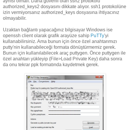
aynısı olmalı. Daha güvenli olan ssh2 protokolü
authorized_keys2 dosyasını dikkate alıyor. ssh1 protokolüne
izin vermiyorsanız authorized_keys dosyasına ihtiyacınız
olmayabilir.
Uzaktan bağlantı yapacağınız bilgisayar Windows ise
openssh client olarak grafik arayüze sahip
PuTTy
'yi
kullanabilirsiniz. Ama bunun için önce özel anahtarımızı
putty'nin kullanabileceği formata dönüştürmemiz gerek.
Bunun için kullanılabilecek araç puttygen. Önce puttygen ile
özel anahtarı yükleyip (File>Load Private Key) daha sonra
da onu tekrar ppk formatında kaydetmek gerek.