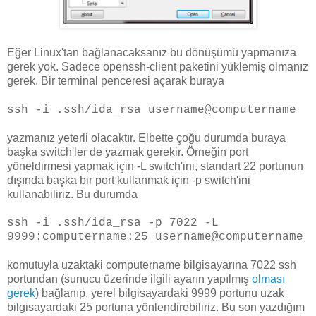
Eğer Linux'tan bağlanacaksanız bu dönüşümü yapmanıza
gerek yok. Sadece openssh-client paketini yüklemiş olmanız
gerek. Bir terminal penceresi açarak buraya
ssh -i .ssh/ida_rsa username@computername
yazmanız yeterli olacaktır. Elbette çoğu durumda buraya
başka switch'ler de yazmak gerekir. Örneğin port
yöneldirmesi yapmak için -L switch'ini, standart 22 portunun
dışında başka bir port kullanmak için -p switch'ini
kullanabiliriz. Bu durumda
ssh -i .ssh/ida_rsa -p 7022 -L
9999:computername:25 username@computername
komutuyla uzaktaki computername bilgisayarına 7022 ssh
portundan (sunucu üzerinde ilgili ayarın yapılmış
olması
gerek
) bağlanıp, yerel bilgisayardaki 9999 portunu uzak
bilgisayardaki 25 portuna yönlendirebiliriz. Bu son yazdığım