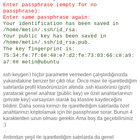
Enter passphrase (empty for no
passphrase):
Enter same passphrase again:
Your identification has been saved in
/home/metin/.ssh/id_rsa.
Your public key has been saved in
/home/metin/.ssh/id_rsa.pub.
The key fingerprint is:
75:34:fe:7f:68:48:e7:d2:fe:73:03:66:c8:a9:
a7:88 metin@ubuntu
ssh-keygen'i hiçbir parametre vermeden çalıştırdığınızda
yukarıdakine benzer bir çıktı olur. Önce mavi ile işaretlediğim
satırlarda profil klasörünüzün altında .ssh klasörünü (gizli)
yaratarak genel anahtar (public key) ve özel anahtarlarınızı
(private key) varsayılan olarak bu klasöre kaydeceğini
bildirir. Daha sonra kırmızı ile işaretlediğim satırlarda özel
anahtarınızı kriptolamak için bir passphrase sorar. Bunun 4
karakterden uzun olması gerekir. Ama boş da geçebilirsiniz
:)
Ardından yeşil ile işaretlediğim satırlarda da genel