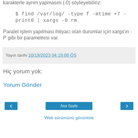
karakterle ayrım yapmasını (-0) söyleyebiliriz:
$ find /var/log/ -type f -mtime +7 -
print0 | xargs -0 rm
Paralel işlem yapılması ihtiyacı olan durumlar için xargs'ın -
P gibi bir parametresi var.
Yayın tarihi
10/19/2023 04:19:00 ÖS
Hiç yorum yok:
Yorum Gönder
‹
›
Ana Sayfa
Web sürümünü görüntüle