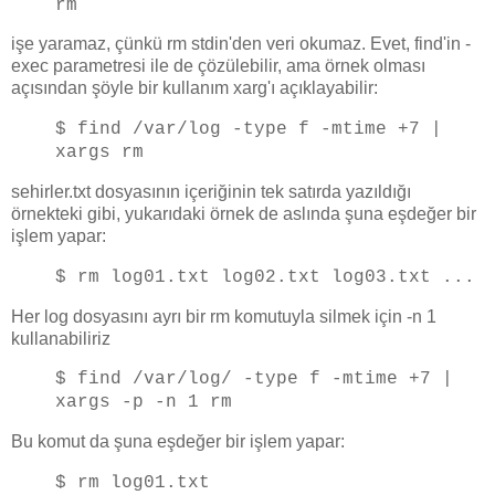
rm
işe yaramaz, çünkü rm stdin'den veri okumaz. Evet, find'in -
exec parametresi ile de çözülebilir, ama örnek olması
açısından şöyle bir kullanım xarg'ı açıklayabilir:
$ find /var/log -type f -mtime +7 |
xargs rm
sehirler.txt dosyasının içeriğinin tek satırda yazıldığı
örnekteki gibi, yukarıdaki örnek de aslında şuna eşdeğer bir
işlem yapar:
$ rm log01.txt log02.txt log03.txt ...
Her log dosyasını ayrı bir rm komutuyla silmek için -n 1
kullanabiliriz
$ find /var/log/ -type f -mtime +7 |
xargs -p -n 1 rm
Bu komut da şuna eşdeğer bir işlem yapar:
$ rm log01.txt