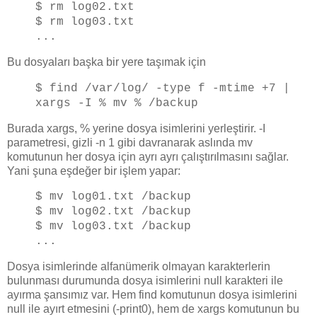
$ rm log02.txt
$ rm log03.txt
...
Bu dosyaları başka bir yere taşımak için
$ find /var/log/ -type f -mtime +7 |
xargs -I % mv % /backup
Burada xargs, % yerine dosya isimlerini yerleştirir. -I
parametresi, gizli -n 1 gibi davranarak aslında mv
komutunun her dosya için ayrı ayrı çalıştırılmasını sağlar.
Yani şuna eşdeğer bir işlem yapar:
$ mv log01.txt /backup
$ mv log02.txt /backup
$ mv log03.txt /backup
...
Dosya isimlerinde alfanümerik olmayan karakterlerin
bulunması durumunda dosya isimlerini null karakteri ile
ayırma şansımız var. Hem find komutunun dosya isimlerini
null ile ayırt etmesini (-print0), hem de xargs komutunun bu