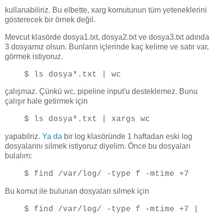
kullanabiliriz. Bu elbette, xarg komutunun tüm yeteneklerini
gösterecek bir örnek değil.
Mevcut klasörde dosya1.txt, dosya2.txt ve dosya3.txt adında
3 dosyamız olsun. Bunların içlerinde kaç kelime ve satır var,
görmek istiyoruz.
$ ls dosya*.txt | wc
çalışmaz. Çünkü wc, pipeline input'u desteklemez. Bunu
çalışır hale getirmek için
$ ls dosya*.txt | xargs wc
yapabilriz.
Ya da
bir log klasöründe 1 haftadan eski log
dosyalarını silmek istiyoruz diyelim. Önce bu dosyaları
bulalım:
$ find /var/log/ -type f -mtime +7
Bu komut ile bulunan dosyaları silmek için
$ find /var/log/ -type f -mtime +7 |