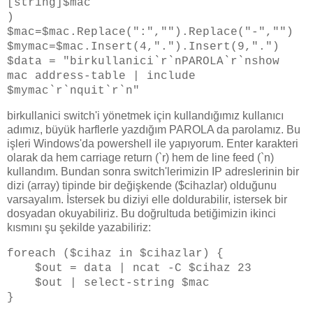
[string]$mac
)
$mac=$mac.Replace(":","").Replace("-","")
$mymac=$mac.Insert(4,".").Insert(9,".")
$data = "birkullanici`r`nPAROLA`r`nshow
mac address-table | include
$mymac`r`nquit`r`n"
birkullanici switch'i yönetmek için kullandığımız kullanıcı
adımız, büyük harflerle yazdığım PAROLA da parolamız. Bu
işleri Windows'da powershell ile yapıyorum. Enter karakteri
olarak da hem carriage return (`r) hem de line feed (`n)
kullandım. Bundan sonra switch'lerimizin IP adreslerinin bir
dizi (array) tipinde bir değişkende ($cihazlar) olduğunu
varsayalım. İstersek bu diziyi elle doldurabilir, istersek bir
dosyadan okuyabiliriz. Bu doğrultuda betiğimizin ikinci
kısmını şu şekilde yazabiliriz:
foreach ($cihaz in $cihazlar) {
$out = data | ncat -C $cihaz 23
$out | select-string $mac
}