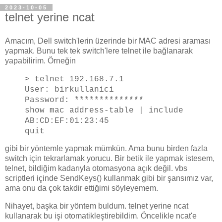
2023-10-05
telnet yerine ncat
Amacım, Dell switch'lerin üzerinde bir MAC adresi araması
yapmak. Bunu tek tek switch'lere telnet ile bağlanarak
yapabilirim. Örneğin
> telnet 192.168.7.1
User: birkullanici
Password: **************
show mac address-table | include
AB:CD:EF:01:23:45
quit
gibi bir yöntemle yapmak mümkün. Ama bunu birden fazla
switch için tekrarlamak yorucu. Bir betik ile yapmak istesem,
telnet, bildiğim kadarıyla otomasyona açık değil. vbs
scriptleri içinde SendKeys() kullanmak gibi bir şansımız var,
ama onu da çok takdir ettiğimi söyleyemem.
Nihayet, başka bir yöntem buldum. telnet yerine ncat
kullanarak bu işi otomatikleştirebildim. Öncelikle ncat'e