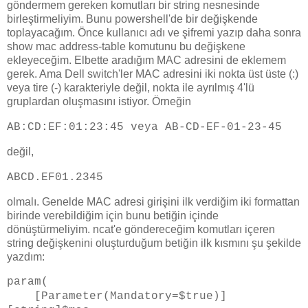
göndermem gereken komutları bir string nesnesinde
birleştirmeliyim. Bunu powershell'de bir değişkende
toplayacağım. Önce kullanıcı adı ve şifremi yazıp daha sonra
show mac address-table komutunu bu değişkene
ekleyeceğim. Elbette aradığım MAC adresini de eklemem
gerek. Ama Dell switch'ler MAC adresini iki nokta üst üste (:)
veya tire (-) karakteriyle değil, nokta ile ayrılmış 4'lü
gruplardan oluşmasını istiyor. Örneğin
AB:CD:EF:01:23:45 veya
AB-CD-EF-01-23-45
değil,
ABCD.EF01.2345
olmalı. Genelde MAC adresi girişini ilk verdiğim iki formattan
birinde verebildiğim için bunu betiğin içinde
dönüştürmeliyim. ncat'e göndereceğim komutları içeren
string değişkenini oluşturduğum betiğin ilk kısmını şu şekilde
yazdım:
param(
[Parameter(Mandatory=$true)]