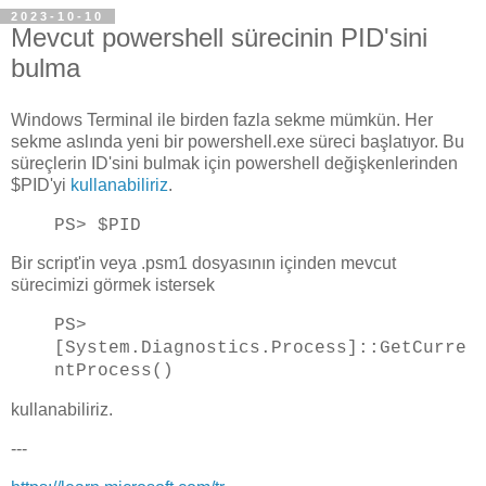
2023-10-10
Mevcut powershell sürecinin PID'sini
bulma
Windows Terminal ile birden fazla sekme mümkün. Her
sekme aslında yeni bir powershell.exe süreci başlatıyor. Bu
süreçlerin ID'sini bulmak için powershell değişkenlerinden
$PID'yi
kullanabiliriz
.
PS> $PID
Bir script'in veya .psm1 dosyasının içinden mevcut
sürecimizi görmek istersek
PS>
[System.Diagnostics.Process]::GetCurre
ntProcess()
kullanabiliriz.
---