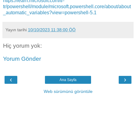
https://learn.microsoft.com/tr-
tr/powershell/module/microsoft.powershell.core/about/about
_automatic_variables?view=powershell-5.1
Yayın tarihi
10/10/2023 11:38:00 ÖÖ
Hiç yorum yok:
Yorum Gönder
‹
›
Ana Sayfa
Web sürümünü görüntüle