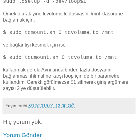
sudo losetup -d /dev/loop$1
Örnek olarak yine tcvolume.tc dosyasını /mnt klasörüne
bağlamak için:
$ sudo tcmount.sh 0 tcvolume.tc /mnt
ve bağlantıyı kesmek için ise
$ sudo tcumount.sh 0 tcvolume.tc /mnt
kullanmak gerek. Aynı anda birden fazla dosyanın
bağlanması ihtimaline karşı loop için de bir parametre
kullandım. Gerekli görülmezse $1 silinerek giriş argümanı
sayısı 2'ye düşürülebilir.
Yayın tarihi
3/12/2019 01:13:00 ÖÖ
Hiç yorum yok:
Yorum Gönder