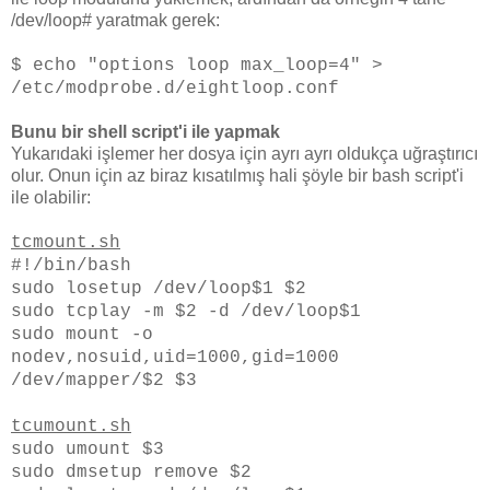
/dev/loop# yaratmak gerek:
$ echo "options loop max_loop=4" >
/etc/modprobe.d/eightloop.conf
Bunu bir shell script'i ile yapmak
Yukarıdaki işlemer her dosya için ayrı ayrı oldukça uğraştırıcı
olur. Onun için az biraz kısatılmış hali şöyle bir bash script'i
ile olabilir:
tcmount.sh
#!/bin/bash
sudo losetup /dev/loop$1 $2
sudo tcplay -m $2 -d /dev/loop$1
sudo mount -o
nodev,nosuid,uid=1000,gid=1000
/dev/mapper/$2 $3
tcumount.sh
sudo umount $3
sudo dmsetup remove $2