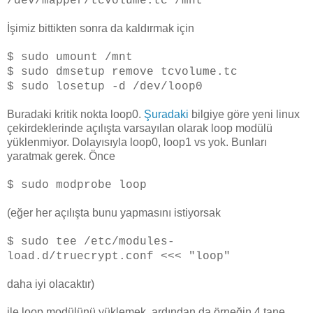
/dev/mapper/tcvolume.tc /mnt
İşimiz bittikten sonra da kaldırmak için
$ sudo umount /mnt
$ sudo dmsetup remove tcvolume.tc
$ sudo losetup -d /dev/loop0
Buradaki kritik nokta loop0.
Şuradaki
bilgiye göre yeni linux
çekirdeklerinde açılışta varsayılan olarak loop modülü
yüklenmiyor. Dolayısıyla loop0, loop1 vs yok. Bunları
yaratmak gerek. Önce
$ sudo modprobe loop
(eğer her açılışta bunu yapmasını istiyorsak
$ sudo tee /etc/modules-
load.d/truecrypt.conf <<< "loop"
daha iyi olacaktır)
ile loop modülünü yüklemek, ardından da örneğin 4 tane