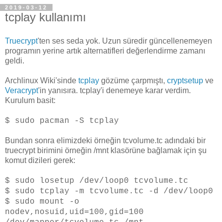
2019-03-12
tcplay kullanımı
Truecrypt
'ten ses seda yok. Uzun süredir güncellenemeyen
programın yerine artık alternatifleri değerlendirme zamanı
geldi.
Archlinux Wiki'sinde
tcplay
gözüme çarpmıştı,
cryptsetup
ve
Veracrypt
'in yanısıra. tcplay'i denemeye karar verdim.
Kurulum basit:
$ sudo pacman -S tcplay
Bundan sonra elimizdeki örneğin tcvolume.tc adındaki bir
truecrypt birimini örneğin /mnt klasörüne bağlamak için şu
komut dizileri gerek:
$ sudo losetup /dev/loop0 tcvolume.tc
$ sudo tcplay -m tcvolume.tc -d /dev/loop0
$ sudo mount -o
nodev,nosuid,uid=100,gid=100