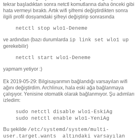
tekrar başladıktan sonra netctl komutlarına daha önceki gibi
hata vermeyi bıraktı. Artık wifi şifremi değiştirdikten sonra
ilgili profil dosyamdaki şifreyi değiştirip sonrasında
netctl stop wlo1-Deneme
ve ardından (bazı durumlarda
ip link set wlo1 up
gerekebilir)
netctl start wlo1-Deneme
yapmam yetiyor :)
Ek 2019-05-29: Bilgisayarımın bağlandığı varsayılan wifi
ağını değiştirdim. Archlinux, hala eski ağa bağlanmaya
çalışıyor. Yenisine otomatik olarak bağlanmıyor. Şu adımları
izledim:
sudo netctl disable wlo1-EskiAg
sudo netctl enable wlo1-YeniAg
Bu şekilde
/etc/systemd/system/multi-
user.target.wants altındaki varsayılan