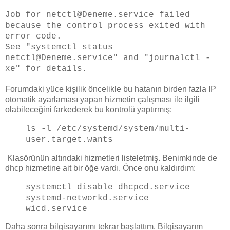
Job for netctl@Deneme.service failed
because the control process exited with
error code.
See "systemctl status
netctl@Deneme.service" and "journalctl -
xe" for details.
Forumdaki yüce kişilik öncelikle bu hatanın birden fazla IP
otomatik ayarlaması yapan hizmetin çalışması ile ilgili
olabileceğini farkederek bu kontrolü yaptırmış:
ls -l /etc/systemd/system/multi-
user.target.wants
Klasörünün altındaki hizmetleri listeletmiş. Benimkinde de
dhcp hizmetine ait bir öğe vardı. Önce onu kaldırdım:
systemctl disable dhcpcd.service
systemd-networkd.service
wicd.service
Daha sonra bilgisayarımı tekrar başlattım. Bilgisayarım