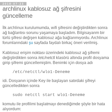
2018-07-23
archlinux kablosuz ağ şifresini
güncelleme
İlk archlinux kurulumumda, wifi şifresini değiştirdikten sonra
ağ bağlantısı sorunu yaşamaya başladım. Bilgisayarım bir
türlü şifresi değişen kablosuz ağa bağlanmıyordu. Archlinux
forumlarındaki
şu
sayfada faydalı birkaç öneri verilmiş.
Kablosuz erişim noktası üzerindeki kablosuz ağ şifremi
değiştirdikten sonra /etc/netctl klasörü altında profil dosyama
girip şifremi güncellemiştim. Benimki için dosya adı
/etc/netctl/wlo1-Deneme
idi. Dosyanın içinde Key ile başlayan satırdaki şifreyi
güncelledikten sonra
sudo netctl start wlo1-Deneme
komutu ile profilimi başlatmayı denediğimde şöyle bir hata
alıyordum: