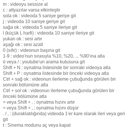
m : videoyu sessize al
c : altyazılar varsa etkinleştir
sola ok : videoda 5 saniye geriye git
j : videoda 10 saniye geriye git
sağa ok : videoda 5 saniye ileriye git
l (küçük L harfi) : videoda 10 saniye ileriye git
yukarı ok : sesi artır
aşağı ok : sesi azalt
0 (sıfır) : videonun başına git
1-9 : video'nun sırasıyla %10, %20, ... %90'ına atla
ö veya / : youtube'un arama kutusuna git
Shift + N : oynatma listesinde bir sonraki videoya atla
Shift + P : oynatma listesinde bir önceki videoya atla
Ctrl + sağ ok : videonun ilerleme çubuğunda görülen bir
sonraki bölümüne atla
Ctrl + sol ok : videonun ilerleme çubuğunda görülen bir
önceki bölümüne atla
> veya Shift + . : oynatma hızını artır
< veya Shift + , : oynatma hızını düşür
. / , : (duraklatılığında) videoda 1'er kare olarak ileri veya geri
git
t : Sinema modunu aç veya kapat