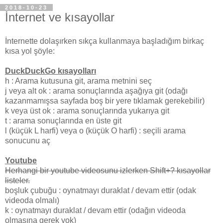
2018-10-23
İnternet ve kısayollar
İnternette dolaşırken sıkça kullanmaya başladığım birkaç
kısa yol şöyle:
DuckDuckGo kısayolları
h : Arama kutusuna git, arama metnini seç
j veya alt ok : arama sonuçlarında aşağıya git (odağı
kazanmamışsa sayfada boş bir yere tıklamak gerekebilir)
k veya üst ok : arama sonuçlarında yukarıya git
t : arama sonuçlarında en üste git
l (küçük L harfi) veya o (küçük O harfi) : seçili arama
sonucunu aç
Youtube
Herhangi bir youtube videosunu izlerken Shift+? kısayollar
listeler.
boşluk çubuğu : oynatmayı duraklat / devam ettir (odak
videoda olmalı)
k : oynatmayı duraklat / devam ettir (odağın videoda
olmasına gerek yok)