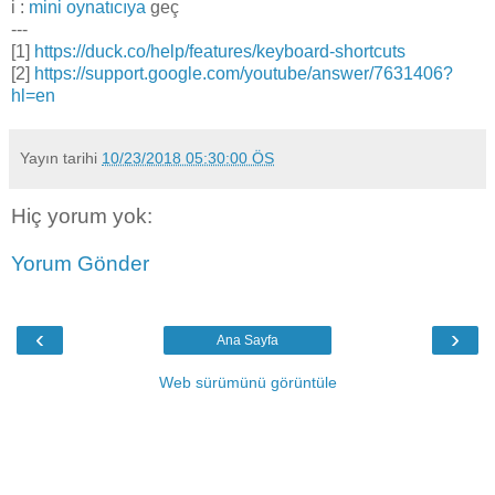
i :
mini oynatıcıya
geç
---
[1]
https://duck.co/help/features/keyboard-shortcuts
[2]
https://support.google.com/youtube/answer/7631406?
hl=en
Yayın tarihi
10/23/2018 05:30:00 ÖS
Hiç yorum yok:
Yorum Gönder
‹
›
Ana Sayfa
Web sürümünü görüntüle