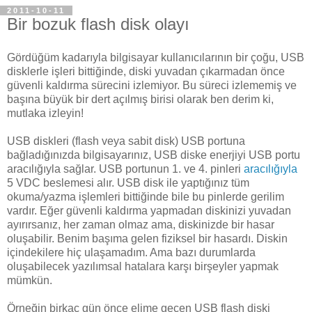
2011-10-11
Bir bozuk flash disk olayı
Gördüğüm kadarıyla bilgisayar kullanıcılarının bir çoğu, USB
disklerle işleri bittiğinde, diski yuvadan çıkarmadan önce
güvenli kaldırma sürecini izlemiyor. Bu süreci izlememiş ve
başına büyük bir dert açılmış birisi olarak ben derim ki,
mutlaka izleyin!
USB diskleri (flash veya sabit disk) USB portuna
bağladığınızda bilgisayarınız, USB diske enerjiyi USB portu
aracılığıyla sağlar. USB portunun 1. ve 4. pinleri
aracılığıyla
5 VDC beslemesi alır. USB disk ile yaptığınız tüm
okuma/yazma işlemleri bittiğinde bile bu pinlerde gerilim
vardır. Eğer güvenli kaldırma yapmadan diskinizi yuvadan
ayırırsanız, her zaman olmaz ama, diskinizde bir hasar
oluşabilir. Benim başıma gelen fiziksel bir hasardı. Diskin
içindekilere hiç ulaşamadım. Ama bazı durumlarda
oluşabilecek yazılımsal hatalara karşı birşeyler yapmak
mümkün.
Örneğin birkaç gün önce elime geçen USB flash diski