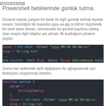
2025-06-12
Powershell betiklerinde günlük tutma
Düzenli olarak çalışan bir betik ile ilgili günlük tutmak faydalı
oluyor. Günlüğün ilk başında yyyy-aa-gg ss:dd:nn biçiminde
bir tarih alanı olmalı, sonrasında da günlük kaydına sebep
olan olayla ilgili bilgiler yer almalı. İlk bulduğum yöntem
şuydu:
$suan
=
Get-Date
-
Format 
"yyyy-MM-dd HH:mm:ss"
$log
=
 "D:\log.txt"
... 
Add-Content
-
Path 
$log
-
Value 
"$
suan
 beklenmeyen hata"
Sonra her seferinde tarih değişkeni ile uğraşmamak için
fonksiyon oluşturmak istedim.
function
gunluk
 {
param
 (
        [
string
]
$mesaj
    )
$suan
=
Get-Date
-
Format 
"yyyy-MM-dd HH:mm:ss"
$log
=
 D:\log.txt