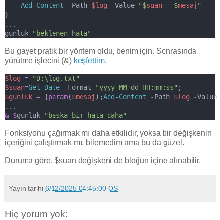
Add-Content
-
Path 
$log
-
Value 
"$
suan
 - $
mesaj
"
}
...
gunluk 
"beklenen hata"
Bu gayet pratik bir yöntem oldu, benim için. Sonrasında
yürütme işlecini (&)
keşfettim
.
$log
=
"D:\log.txt"
$suan
=
Get-Date
-
Format 
"yyyy-MM-dd HH:mm:ss"
;
$gunluk
=
 {
param
(
$mesaj
);
Add-Content
-
Path 
$log
-
Value
...
& $
gunluk 
"baska bir hata daha"
Fonksiyonu çağırmak mı daha etkilidir, yoksa bir değişkenin
içeriğini çalıştırmak mı, bilemedim ama bu da güzel.
Duruma göre, $suan değişkeni de bloğun içine alınabilir.
Yayın tarihi
6/12/2025 04:45:00 ÖS
Hiç yorum yok: