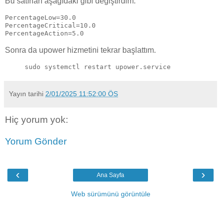
Bu satırları aşağıdaki gibi değiştirdim.
PercentageLow=30.0
PercentageCritical=10.0
PercentageAction=5.0
Sonra da upower hizmetini tekrar başlattım.
sudo systemctl restart upower.service
Yayın tarihi
2/01/2025 11:52:00 ÖS
Hiç yorum yok:
Yorum Gönder
‹
›
Ana Sayfa
Web sürümünü görüntüle