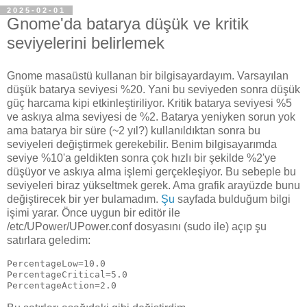
2025-02-01
Gnome'da batarya düşük ve kritik
seviyelerini belirlemek
Gnome masaüstü kullanan bir bilgisayardayım. Varsayılan
düşük batarya seviyesi %20. Yani bu seviyeden sonra düşük
güç harcama kipi etkinleştiriliyor. Kritik batarya seviyesi %5
ve askıya alma seviyesi de %2. Batarya yeniyken sorun yok
ama batarya bir süre (~2 yıl?) kullanıldıktan sonra bu
seviyeleri değiştirmek gerekebilir. Benim bilgisayarımda
seviye %10'a geldikten sonra çok hızlı bir şekilde %2'ye
düşüyor ve askıya alma işlemi gerçekleşiyor. Bu sebeple bu
seviyeleri biraz yükseltmek gerek. Ama grafik arayüzde bunu
değiştirecek bir yer bulamadım.
Şu
sayfada bulduğum bilgi
işimi yarar. Önce uygun bir editör ile
/etc/UPower/UPower.conf dosyasını (sudo ile) açıp şu
satırlara geledim:
PercentageLow=10.0
PercentageCritical=5.0
PercentageAction=2.0 