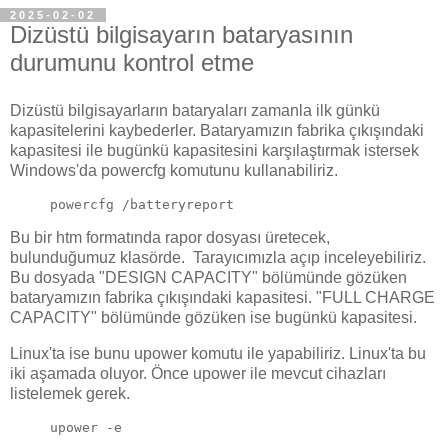
2025-02-02
Dizüstü bilgisayarın bataryasının
durumunu kontrol etme
Dizüstü bilgisayarların bataryaları zamanla ilk günkü
kapasitelerini kaybederler. Bataryamızın fabrika çıkışındaki
kapasitesi ile bugünkü kapasitesini karşılaştırmak istersek
Windows'da powercfg komutunu kullanabiliriz.
powercfg /batteryreport
Bu bir htm formatında rapor dosyası üretecek,
bulunduğumuz klasörde. Tarayıcımızla açıp inceleyebiliriz.
Bu dosyada "DESIGN CAPACITY" bölümünde gözüken
bataryamızın fabrika çıkışındaki kapasitesi. "FULL CHARGE
CAPACITY" bölümünde gözüken ise bugünkü kapasitesi.
Linux'ta ise bunu upower komutu ile yapabiliriz. Linux'ta bu
iki aşamada oluyor. Önce upower ile mevcut cihazları
listelemek gerek.
upower -e