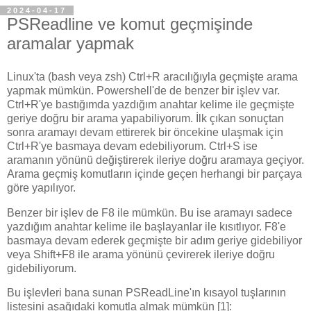
2024-04-17
PSReadline ve komut geçmişinde
aramalar yapmak
Linux'ta (bash veya zsh) Ctrl+R aracılığıyla geçmişte arama
yapmak mümkün. Powershell'de de benzer bir işlev var.
Ctrl+R'ye bastığımda yazdığım anahtar kelime ile geçmişte
geriye doğru bir arama yapabiliyorum. İlk çıkan sonuçtan
sonra aramayı devam ettirerek bir öncekine ulaşmak için
Ctrl+R'ye basmaya devam edebiliyorum. Ctrl+S ise
aramanın yönünü değiştirerek ileriye doğru aramaya geçiyor.
Arama geçmiş komutların içinde geçen herhangi bir parçaya
göre yapılıyor.
Benzer bir işlev de F8 ile mümkün. Bu ise aramayı sadece
yazdığım anahtar kelime ile başlayanlar ile kısıtlıyor. F8'e
basmaya devam ederek geçmişte bir adım geriye gidebiliyor
veya Shift+F8 ile arama yönünü çevirerek ileriye doğru
gidebiliyorum.
Bu işlevleri bana sunan PSReadLine'ın kısayol tuşlarının
listesini aşağıdaki komutla almak mümkün [1]: