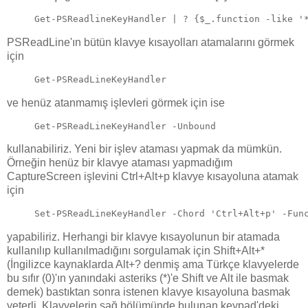
Get-PSReadlineKeyHandler | ? {$_.function -like '
PSReadLine'ın bütün klavye kısayolları atamalarını görmek
için
Get-PSReadLineKeyHandler
ve henüz atanmamış işlevleri görmek için ise
Get-PSReadLineKeyHandler -Unbound
kullanabiliriz. Yeni bir işlev ataması yapmak da mümkün.
Örneğin henüz bir klavye ataması yapmadığım
CaptureScreen işlevini Ctrl+Alt+p klavye kısayoluna atamak
için
Set-PSReadLineKeyHandler -Chord 'Ctrl+Alt+p' -Fun
yapabiliriz. Herhangi bir klavye kısayolunun bir atamada
kullanılıp kullanılmadığını sorgulamak için Shift+Alt+*
(İngilizce kaynaklarda Alt+? denmiş ama Türkçe klavyelerde
bu sıfır (0)'ın yanındaki asteriks (*)'e Shift ve Alt ile basmak
demek) bastıktan sonra istenen klavye kısayoluna basmak
yeterli. Klavyelerin sağ bölümünde bulunan keypad'deki