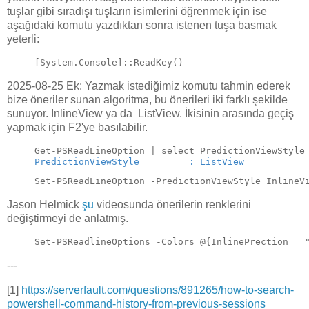
tuşlar gibi sıradışı tuşların isimlerini öğrenmek için ise
aşağıdaki komutu yazdıktan sonra istenen tuşa basmak
yeterli:
[System.Console]::ReadKey()
2025-08-25 Ek: Yazmak istediğimiz komutu tahmin ederek
bize öneriler sunan algoritma, bu önerileri iki farklı şekilde
sunuyor. InlineView ya da ListView. İkisinin arasında geçiş
yapmak için F2'ye basılabilir.
Get-PSReadLineOption | select PredictionViewStyle
PredictionViewStyle         : ListView
Set-PSReadLineOption -PredictionViewStyle InlineV
Jason Helmick
şu
videosunda önerilerin renklerini
değiştirmeyi de anlatmış.
Set-PSReadlineOptions -Colors @{InlinePrection = 
---
[1]
https://serverfault.com/questions/891265/how-to-search-
powershell-command-history-from-previous-sessions