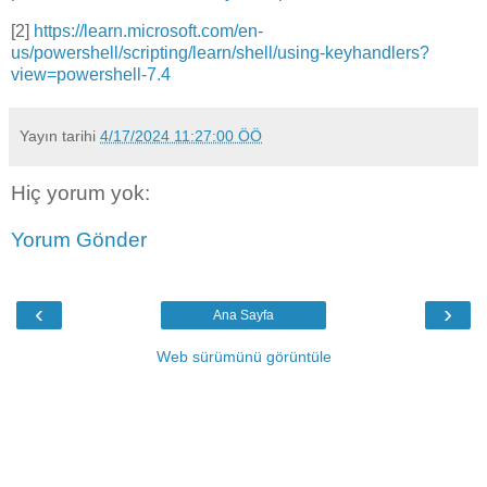
[2]
https://learn.microsoft.com/en-
us/powershell/scripting/learn/shell/using-keyhandlers?
view=powershell-7.4
Yayın tarihi
4/17/2024 11:27:00 ÖÖ
Hiç yorum yok:
Yorum Gönder
‹
›
Ana Sayfa
Web sürümünü görüntüle