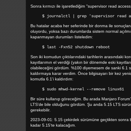
Sonra kırmızı ile işaretlediğim "supervisor read access
$ journalctl | grep 'supervisor read a
Bu hatalar acaba her seferinde bir donma ile sonuçla
oluyordu, yoksa bazı durumlarda sistem normal açılmı
kapanmayan durumları listeledim:
$ last -Fxn52 shutdown reboot
Son iki komudun çıktılarındaki tarihlerin arasındaki 
kayıtlarımın el verdiği (yakın bir dönemde eski kayıtla
olabileceğini gördüm. %100 diyemesem de sanki 6.1 
kaldırmaya karar verdim. Önce bilgisayarı bir kez yen
komutla 6.1'i kaldırdım:
$ sudo mhwd-kernel --remove linux61
Bir süre kullanıp göreceğim. Bu arada Manjaro Forum'da
LTS'de bile olduğunu gördüm. Şu anda 5.15 LTS sürü
gerekebilir.
2023-09-01: 5.15 çekirdek sürümüne geçtikten sonra 
kadar 5.15'te kalacağım.