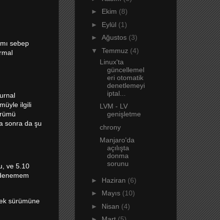
►
Ekim
(8)
►
Eylül
(1)
►
Ağustos
(3)
a mı sebep
▼
Temmuz
(4)
ormal
Linux'ta
güncellemel
eri otomatik
denetlemeyi
iptal...
urnal
üyle ilgili
LVM - LV
ürümü
genişletme
ha sonra da şu
chrony
Manjaro'da
açılışta
donma
sorunu
u, ve 5.10
r denemem
►
Haziran
(6)
►
Mayıs
(10)
rdek sürümüne
►
Nisan
(4)
►
Mart
(5)