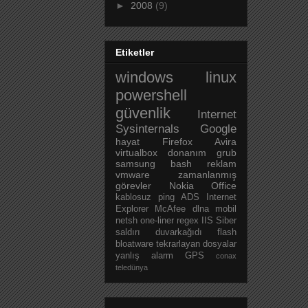
►
2008
(9)
Etiketler
windows
linux
powershell
güvenlik
Internet
Sysinternals
Google
hayat
Firefox
Avira
virtualbox
donanım
grub
samsung
bash
reklam
vmware
zamanlanmış
görevler
Nokia
Office
kablosuz
ping
ADS
Internet
Explorer
McAfee
dlna
mobil
netsh
one-liner
regex
IIS
Siber
saldırı
duvarkağıdı
flash
bloatware
tekrarlayan dosyalar
yanlış alarm
GPS
conax
teledünya