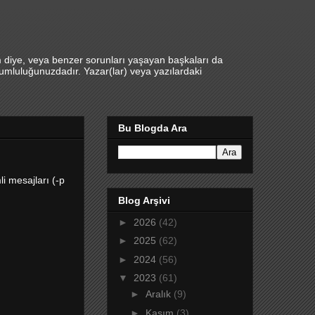
m diye, veya benzer sorunları yaşayan başkaları da
umluluğunuzdadır. Yazar(lar) veya yazılardaki
Bu Blogda Ara
i mesajları (-p
Blog Arşivi
►
2026
(42)
►
2025
(62)
►
2024
(56)
▼
2023
(61)
►
Aralık
(9)
►
Kasım
(3)