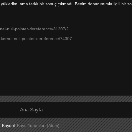
ükledim, ama farklı bir sonuç çıkmadı. Benim donanımımla ilgili bir s
nel-null-pointer-dereference/81207/2
g-kernel-null-pointer-dereference/74307
Ana Sayfa
Kaydol:
Kayıt Yorumları (Atom)