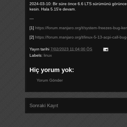
2024-03-10: Bir süre önce 6.6 LTS sürümünü görünce y
kesin. Hala 5.15'e devam.
---
[1]
https://forum.manjaro.org/t/system-freezes-bug-ker
[2]
https://forum.manjaro.org/t/linux-5-13-acpi-call-bu
Yayın tarihi
7/02/2023 11:04:00 ÖS
Labels:
linux
Hiç yorum yok:
Yorum Gönder
Sonraki Kayıt