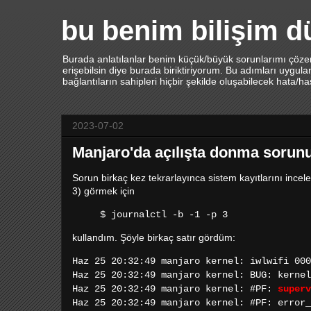
bu benim bilişim 
Burada anlatılanlar benim küçük/büyük sorunlarımı çözerk
erişebilsin diye burada biriktiriyorum. Bu adımları uygu
bağlantıların sahipleri hiçbir şekilde oluşabilecek hata/h
2023-07-02
Manjaro'da açılışta donma sorun
Sorun birkaç kez tekrarlayınca sistem kayıtlarını incel
3) görmek için
$ journalctl -b -1 -p 3
kullandım. Şöyle birkaç satır gördüm:
Haz 25 20:32:49 manjaro kernel: iwlwifi 000
Haz 25 20:32:49 manjaro kernel: BUG: kernel
Haz 25 20:32:49 manjaro kernel: #PF:
superv
Haz 25 20:32:49 manjaro kernel: #PF: error