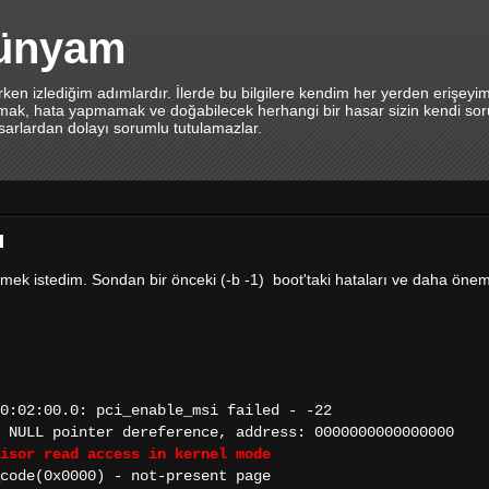
dünyam
en izlediğim adımlardır. İlerde bu bilgilere kendim her yerden erişeyi
lamak, hata yapmamak ve doğabilecek herhangi bir hasar sizin kendi sor
asarlardan dolayı sorumlu tutulamazlar.
u
emek istedim. Sondan bir önceki (-b -1) boot'taki hataları ve daha öneml
0:02:00.0: pci_enable_msi failed - -22
 NULL pointer dereference, address: 0000000000000000
isor read access in kernel mode
_code(0x0000) - not-present page