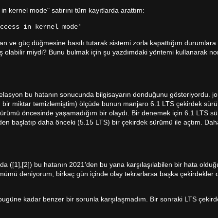
 in kernel mode" satırını tüm kayıtlarda arattım:
ccess in kernel mode'
nan ve güç düğmesine basılı tutarak sistemi zorla kapattığım durumlar
ş olabilir miydi? Bunu bulmak için şu yazdımdaki yöntemi kullanarak n
korelasyon bu hatanın sonucunda bilgisayarın donduğunu gösteriyordu. jo
rı bir miktar temizlemiştim) ölçüde bunun manjaro 6.1 LTS çekirdek sürüm
sürümü öncesinde yaşamadığım bir olaydı. Bir denemek için 6.1 LTS s
iden başlatıp daha önceki (5.15 LTS) bir çekirdek sürümü ile açtım. Da
 ([1],[2]) bu hatanın 2021'den bu yana karşılaşılabilen bir hata olduğ
mümü deniyorum, birkaç gün içinde olay tekrarlarsa başka çekirdekle
bugüne kadar benzer bir sorunla karşılaşmadım. Bir sonraki LTS çeki