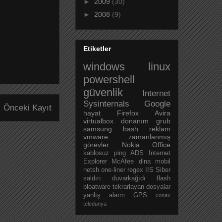
►
2009
(30)
►
2008
(9)
Etiketler
windows
linux
powershell
güvenlik
Internet
Sysinternals
Google
Önceki Kayıt
hayat
Firefox
Avira
virtualbox
donanım
grub
samsung
bash
reklam
vmware
zamanlanmış
görevler
Nokia
Office
kablosuz
ping
ADS
Internet
Explorer
McAfee
dlna
mobil
netsh
one-liner
regex
IIS
Siber
saldırı
duvarkağıdı
flash
bloatware
tekrarlayan dosyalar
yanlış alarm
GPS
conax
teledünya