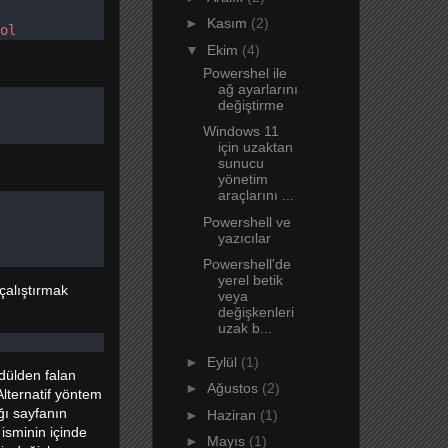
►
Kasım
(2)
ol
▼
Ekim
(4)
Powershel ile
ağ ayarlarını
değiştirme
Windows 11
için uzaktan
sunucu
yönetim
araçlarını ...
Powershell ve
yazıcılar
Powershell'de
yerel betik
çalıştırmak
veya
değişkenleri
uzak b...
►
Eylül
(1)
dülden falan
►
Ağustos
(2)
lternatif yöntem
ğı sayfanın
►
Haziran
(1)
isminin içinde
►
Mayıs
(1)