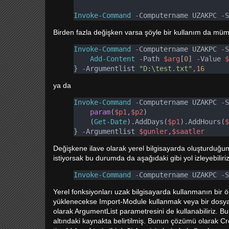
Invoke-Command
-
Computername UZAKPC 
-
S
Birden fazla değişken varsa şöyle bir kullanım da mü
Invoke-Command
-
Computername UZAKPC 
-
S
Add-Content
-
Path 
$arg
[
0
] 
-
Value 
$
} 
-
Argumentlist 
"D:\test.txt"
,
16
ya da
Invoke-Command
-
Computername UZAKPC 
-
S
param
(
$p1
,
$p2
)
(
Get-Date
).AddDays(
$p1
).AddHours(
$
} 
-
Argumentlist 
$gunler
,
$saatler
Değişkene ilave olarak yerel bilgisayarda oluşturduğum
istiyorsak bu durumda da aşağıdaki gibi yol izleyebiliriz
Invoke-Command
-
Computername UZAKPC 
-
S
Yerel fonksiyonları uzak bilgisayarda kullanmanın bir 
yüklenecekse Import-Module kullanmak veya bir dosyad
olarak ArgumentList parametresini de kullanabiliriz. Bu 
altındaki kaynakta belirtilmiş. Bunun çözümü olarak Cre