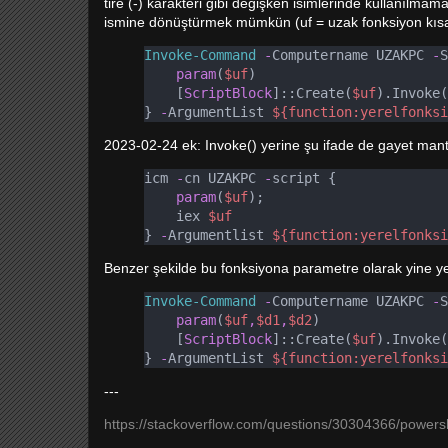
tire (-) karakteri gibi değişken isimlerinde kullanılm
ismine dönüştürmek mümkün (uf = uzak fonksiyon kısa
Invoke-Command
-
Computername UZAKPC 
-
S
param
(
$uf
)
[
ScriptBlock
]::Create(
$uf
).Invoke(
} 
-
ArgumentList 
${function:yerelfonksi
2023-02-24 ek: Invoke() yerine şu ifade de gayet mantıkl
icm 
-
cn UZAKPC 
-
script {
param
(
$uf
);
iex 
$uf
} 
-
Argumentlist 
${function:yerelfonksi
Benzer şekilde bu fonksiyona parametre olarak yine y
Invoke-Command
-
Computername UZAKPC 
-
S
param
(
$uf
,
$d1
,
$d2
)
[
ScriptBlock
]::Create(
$uf
).Invoke(
} 
-
ArgumentList 
${function:yerelfonksi
---
https://stackoverflow.com/questions/30304366/power