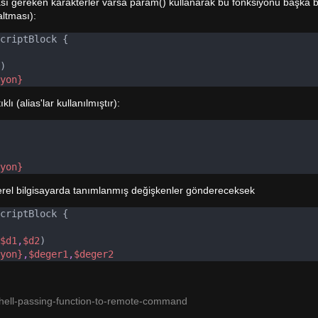
aması gereken karakterler varsa param() kullanarak bu fonksiyonu başka 
ltması):
criptBlock {
)
yon}
ı (alias'lar kullanılmıştır):
yon}
erel bilgisayarda tanımlanmış değişkenler göndereceksek
criptBlock {
$d1
,
$d2
)
yon}
,
$deger1
,
$deger2
shell-passing-function-to-remote-command