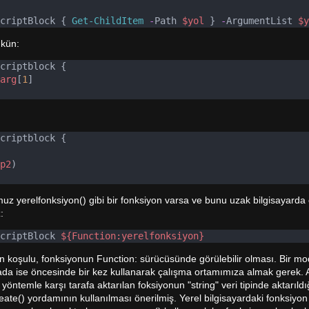
criptBlock { 
Get-ChildItem
-
Path 
$yol
 } 
-
ArgumentList 
$y
mkün:
criptblock {
arg
[
1
]
criptblock {
p2
)
uz yerelfonksiyon() gibi bir fonksiyon varsa ve bunu uzak bilgisayarda 
:
criptBlock 
${Function:yerelfonksiyon}
ön koşulu, fonksiyonun Function: sürücüsünde görülebilir olması. Bir mo
a ise öncesinde bir kez kullanarak çalışma ortamımıza almak gerek. A
yöntemle karşı tarafa aktarılan foksiyonun "string" veri tipinde aktarıldı
ate() yordamının kullanılması önerilmiş. Yerel bilgisayardaki fonksiyon 