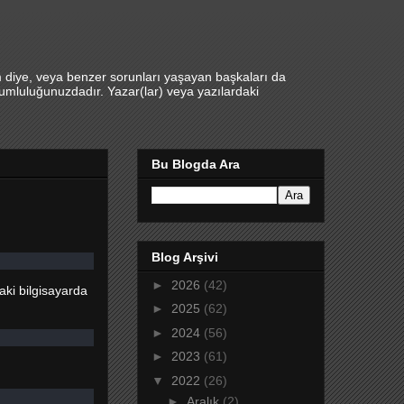
m diye, veya benzer sorunları yaşayan başkaları da
umluluğunuzdadır. Yazar(lar) veya yazılardaki
Bu Blogda Ara
Blog Arşivi
►
2026
(42)
aki bilgisayarda
►
2025
(62)
►
2024
(56)
►
2023
(61)
▼
2022
(26)
►
Aralık
(2)