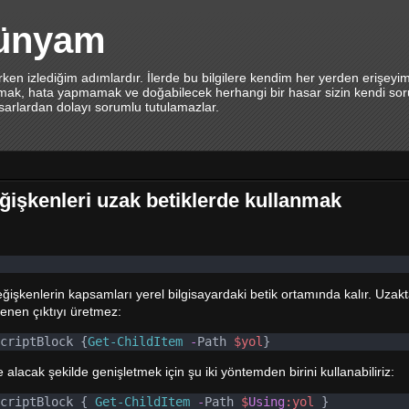
dünyam
en izlediğim adımlardır. İlerde bu bilgilere kendim her yerden erişeyi
lamak, hata yapmamak ve doğabilecek herhangi bir hasar sizin kendi sor
asarlardan dolayı sorumlu tutulamazlar.
ğişkenleri uzak betiklerde kullanmak
ğişkenlerin kapsamları yerel bilgisayardaki betik ortamında kalır. Uzakt
lenen çıktıyı üretmez:
criptBlock {
Get-ChildItem
-
Path 
$yol
}
 alacak şekilde genişletmek için şu iki yöntemden birini kullanabiliriz:
criptBlock { 
Get-ChildItem
-
Path 
$
Using
:yol
 }