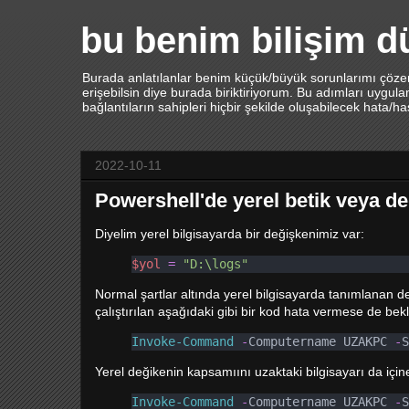
bu benim bilişim 
Burada anlatılanlar benim küçük/büyük sorunlarımı çözerk
erişebilsin diye burada biriktiriyorum. Bu adımları uygu
bağlantıların sahipleri hiçbir şekilde oluşabilecek hata/h
2022-10-11
Powershell'de yerel betik veya de
Diyelim yerel bilgisayarda bir değişkenimiz var:
$yol
=
"D:\logs"
Normal şartlar altında yerel bilgisayarda tanımlanan de
çalıştırılan aşağıdaki gibi bir kod hata vermese de bek
Invoke-Command
-
Computername UZAKPC 
-
S
Yerel değikenin kapsamıını uzaktaki bilgisayarı da içine
Invoke-Command
-
Computername UZAKPC 
-
S