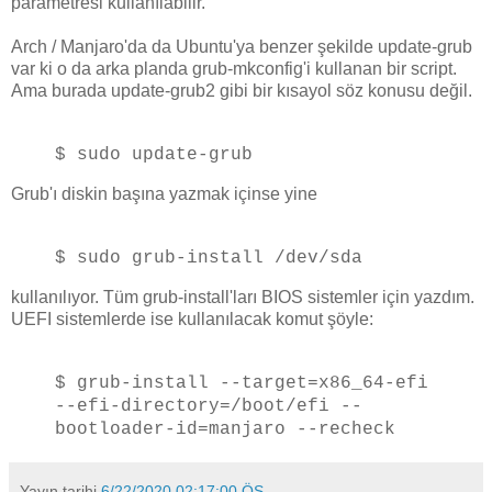
parametresi kullanılabilir.
Arch / Manjaro'da da Ubuntu'ya benzer şekilde update-grub
var ki o da arka planda grub-mkconfig'i kullanan bir script.
Ama burada update-grub2 gibi bir kısayol söz konusu değil.
$ sudo update-grub
Grub'ı diskin başına yazmak içinse yine
$ sudo grub-install /dev/sda
kullanılıyor. Tüm grub-install'ları BIOS sistemler için yazdım.
UEFI sistemlerde ise kullanılacak komut şöyle:
$ grub-install --target=x86_64-efi
--efi-directory=/boot/efi --
bootloader-id=manjaro --recheck
Yayın tarihi
6/22/2020 02:17:00 ÖS