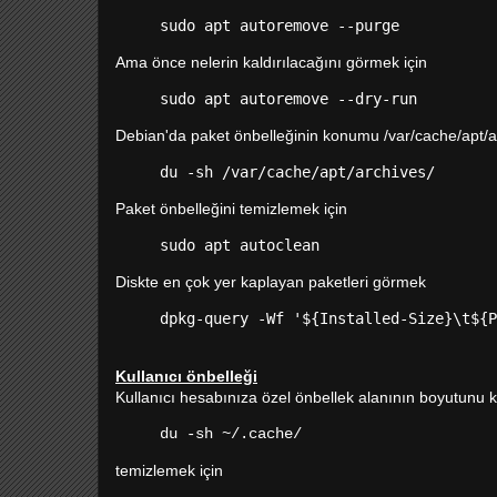
sudo apt autoremove --purge
Ama önce nelerin kaldırılacağını görmek için
sudo apt autoremove --dry-run
Debian'da paket önbelleğinin konumu /var/cache/apt/a
du -sh /var/cache/apt/archives/
Paket önbelleğini temizlemek için
sudo apt autoclean
Diskte en çok yer kaplayan paketleri görmek
dpkg-query -Wf '${Installed-Size}\t${P
Kullanıcı önbelleği
Kullanıcı hesabınıza özel önbellek alanının boyutunu k
du -sh ~/.cache/
temizlemek için