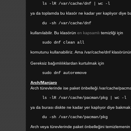
ls -lR /var/cache/dnf | wc -l
ya da toplamda bu klasör ne kadar yer kaplıyor diye b
du -sh /var/cache/dnf
kullanılabilir. Bu klasörün
en kapsamlı
temizliği için
sudo dnf clean all
komutunu kullanabiliriz. Ama /var/cache/dnf klasörünün 
Gereksiz bağımlılıklardan kurtulmak için
sudo dnf autoremove
Arch/Manjaro
Arch türevlerinde ise paket önbelleği /var/cache/pacma
ls
-lR
/var/cache/pacman/pkg | wc -l
ya da burası diskte ne kadar yer kaplıyor diye bakmak 
du -sh /var/cache/pacman/pkg
Arch veya türevlerinde paket önbelleğini temizlemenin bi