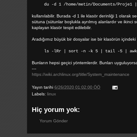
du -d 1 /home/metin/Documents/Proje1 |
kullanılabilir. Burada -d 1 ile klasör derinliği 1 olarak
sütuna (sütunlar boşlukla ayrılmış alanlardır ve ikinci 
kaplayan klasör tespit edilebilir.
Aradığımız büyük bir dosyalar ise bir klasörün içindeki 
ls -lRr | sort -n -k 5 | tail -5 | awk
Bunların hepsi geçici yöntemlerdir. Bunları uyguluyors
---
https://wiki.archlinux.org/title/System_maintenance
Yayın tarihi
6/26/2020 01:02:00 ÖÖ
Labels:
linux
Hiç yorum yok:
Yorum Gönder