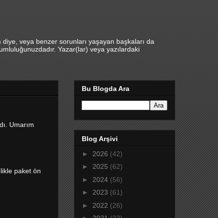
m diye, veya benzer sorunları yaşayan başkaları da
umluluğunuzdadır. Yazar(lar) veya yazılardaki
Bu Blogda Ara
aldı. Umarım
Blog Arşivi
►
2026
(42)
►
2025
(62)
likle paket ön
►
2024
(56)
►
2023
(61)
►
2022
(26)