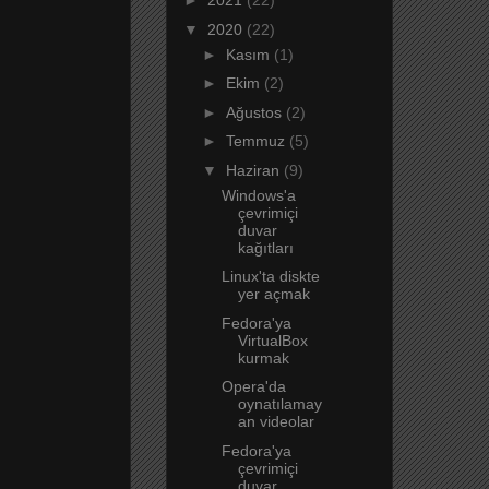
►
2021
(22)
▼
2020
(22)
►
Kasım
(1)
►
Ekim
(2)
►
Ağustos
(2)
►
Temmuz
(5)
▼
Haziran
(9)
Windows'a
çevrimiçi
duvar
kağıtları
Linux'ta diskte
yer açmak
Fedora'ya
VirtualBox
kurmak
Opera'da
oynatılamay
an videolar
Fedora'ya
çevrimiçi
duvar