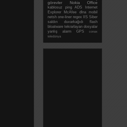
görevler
Nokia
Office
kablosuz
ping
ADS
Internet
Explorer
McAfee
dlna
mobil
netsh
one-liner
regex
IIS
Siber
saldırı
duvarkağıdı
flash
bloatware
tekrarlayan dosyalar
yanlış alarm
GPS
conax
teledünya