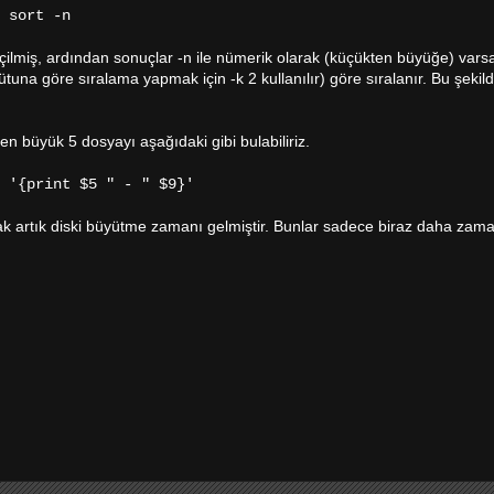
 sort -n
 seçilmiş, ardından sonuçlar -n ile nümerik olarak (küçükten büyüğe) varsa
sütuna göre sıralama yapmak için -k 2 kullanılır) göre sıralanır. Bu şekil
en büyük 5 dosyayı aşağıdaki gibi bulabiliriz.
 '{print $5 " - " $9}'
ak artık diski büyütme zamanı gelmiştir. Bunlar sadece biraz daha zaman