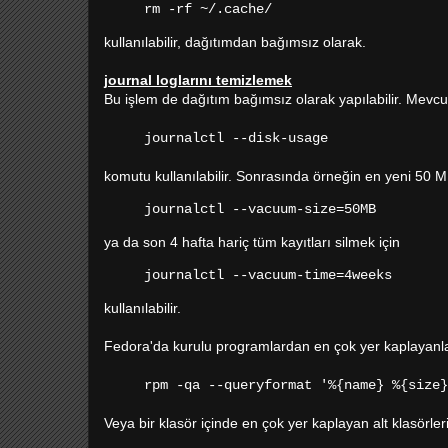
rm -rf ~/.cache/
kullanılabilir, dağıtımdan bağımsız olarak.
journal loglarını temizlemek
Bu işlem de dağıtım bağımsız olarak yapılabilir. Mevcu
journalctl --disk-usage
komutu kullanılabilir. Sonrasında örneğin en yeni 50 MB'l
journalctl --vacuum-size=50MB
ya da son 4 hafta hariç tüm kayıtları silmek için
journalctl --vacuum-time=4weeks
kullanılabilir.
Fedora'da kurulu programlardan en çok yer kaplayanl
rpm -qa --queryformat '%{name} %{size}
Veya bir klasör içinde en çok yer kaplayan alt klasörler