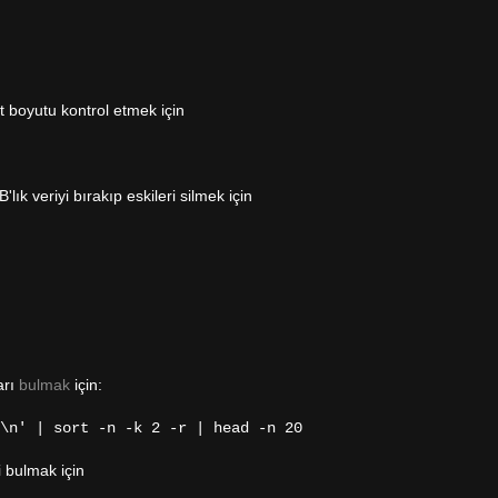
t boyutu kontrol etmek için
ık veriyi bırakıp eskileri silmek için
arı
bulmak
için:
\n' | sort -n -k 2 -r | head -n 20
i bulmak için