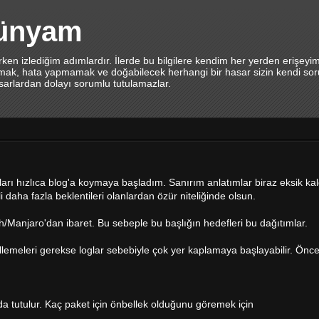
dünyam
en izlediğim adımlardır. İlerde bu bilgilere kendim her yerden erişeyi
lamak, hata yapmamak ve doğabilecek herhangi bir hasar sizin kendi sor
asarlardan dolayı sorumlu tutulamazlar.
onuları hızlıca blog'a koymaya başladım. Sanırım anlatımlar biraz eksik k
i daha fazla beklentileri olanlardan özür niteliğinde olsun.
Manjaro'dan ibaret. Bu sebeple bu başlığın hedefleri bu dağıtımlar.
ellemeleri gerekse loglar sebebiyle çok yer kaplamaya başlayabilir. Önce
da tutulur. Kaç paket için önbellek olduğunu göremek için