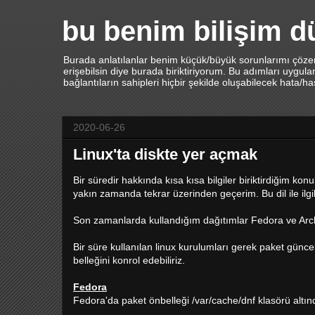
bu benim bilişim 
Burada anlatılanlar benim küçük/büyük sorunlarımı çözerk
erişebilsin diye burada biriktiriyorum. Bu adımları uygu
bağlantıların sahipleri hiçbir şekilde oluşabilecek hata/h
2020-06-26
Linux'ta diskte yer açmak
Bir süredir hakkında kısa kısa bilgiler biriktirdiğim k
yakın zamanda tekrar üzerinden geçerim. Bu dil ile ilgil
Son zamanlarda kullandığım dağıtımlar Fedora ve Arch/
Bir süre kullanılan linux kurulumları gerek paket günc
belleğini konrol edebiliriz.
Fedora
Fedora'da paket önbelleği /var/cache/dnf klasörü altın