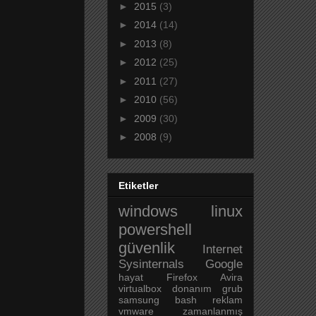
►
2015
(3)
►
2014
(14)
►
2013
(8)
►
2012
(25)
►
2011
(27)
►
2010
(56)
►
2009
(30)
►
2008
(9)
Etiketler
windows
linux
powershell
güvenlik
Internet
Sysinternals
Google
hayat
Firefox
Avira
virtualbox
donanım
grub
samsung
bash
reklam
vmware
zamanlanmış