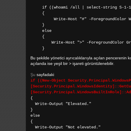
if ((whoami /all | select-string S-1-1
{
Write-Host "#" -ForegroundColor Whi
}
else
{
Write-Host ">" -ForegroundColor Gre
}
Bu şekilde yönetici ayrıcalıklarıyla açılan pencerenin ko
açılanda ise yeşil bir > işareti görüntülenebilir.
Şu
sayfadaki
if ((New-Object Security.Principal.WindowsP
[Security.Principal.WindowsIdentity]::GetCu
[Security.Principal.WindowsBuiltInRole]::Ad
{
Write-Output "Elevated."
}
else
{
Write-Output "Not elevated."