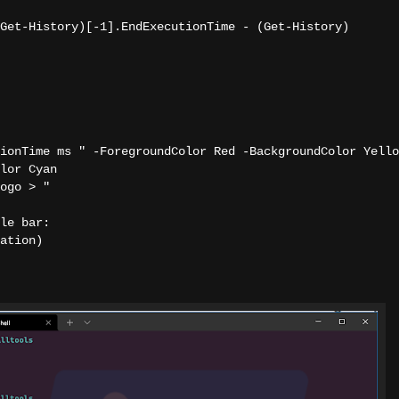
History)[-1].EndExecutionTime - (Get-History)
nTime ms " -ForegroundColor Red -BackgroundColor Yello
lor Cyan
ogo > "
le bar:
ation)