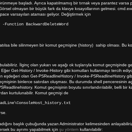
 görünmeye başladı. Ayrıca kapatılmamış bir tırnak veya parantez varsa
 Görsel olmayan bir büyük fark da klavye kısayollarının gelmesi. cmd.ex
pace varsayılan ataması geliyor. Değiştirmek için
 -Function BackwardDeleteWord
tılsa bile silinmeyen bir komut geçmişine (history) sahip olması. Bu k
bulabiliriz. İlginç olan yukarı ve aşağı ok tuşlarıyla komut geçmişinde 
ğer Get-History / Invoke-History gibi komutları kullanmayı tercih ediy
n eşdeğeri olan Get-PSReadlineHistory / Invoke-PSReadlineHistory gib
t geçmişinin binlerce satırdan oluşması. Bu durumda shell penceresinin aç
-PSReadlinehistory. Komut geçmişinin boyutu sınırlandırılabilir, belli bir
ardan kurtulunabilir. Komut geçmişi de
eadLine\ConsoleHost_history.txt
rse.
adığını başlık çubuğunda yazan Administrator kelimesinden anlayabiliri
stersek bu ayrımı yapabilmek için
şu yöntem
kullanılabilir: