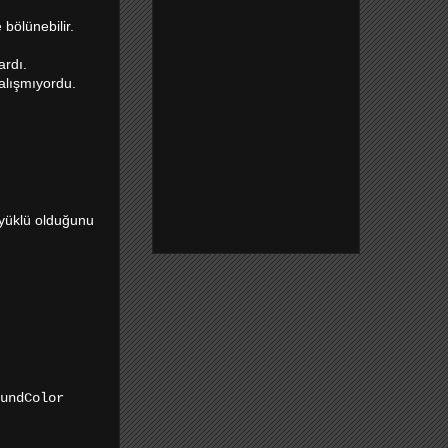
 bölünebilir.
rdı.
alışmıyordu.
 yüklü olduğunu
undColor