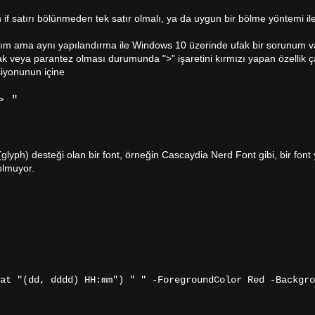
an if satırı bölünmeden tek satır olmalı, ya da uygun bir bölme yöntemi ile
m ama aynı yapılandırma ile Windows 10 üzerinde ufak bir sorunum va
ak veya parantez olması durumunda ">" işaretini kırmızı yapan özellik ç
iyonunun içine
> "
lyph) desteği olan bir font, örneğin Cascaydia Nerd Font gibi, bir font
olmuyor.
 "(dd, dddd) HH:mm") " " -ForegroundColor Red -Backgro