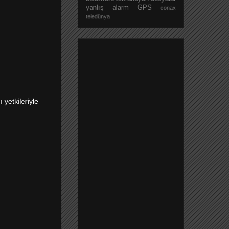
yanlış alarm
GPS
conax
teledünya
 yetkileriyle