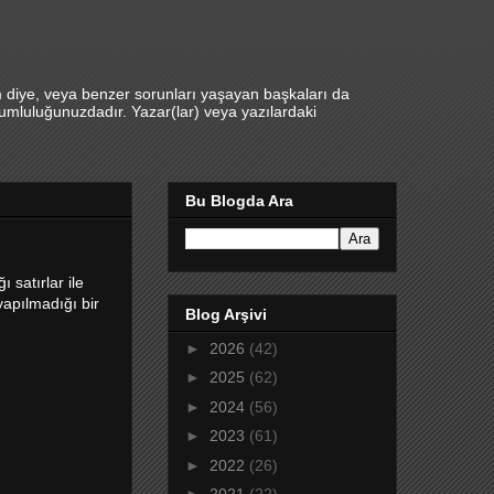
m diye, veya benzer sorunları yaşayan başkaları da
umluluğunuzdadır. Yazar(lar) veya yazılardaki
Bu Blogda Ara
 satırlar ile
yapılmadığı bir
Blog Arşivi
►
2026
(42)
►
2025
(62)
►
2024
(56)
►
2023
(61)
►
2022
(26)