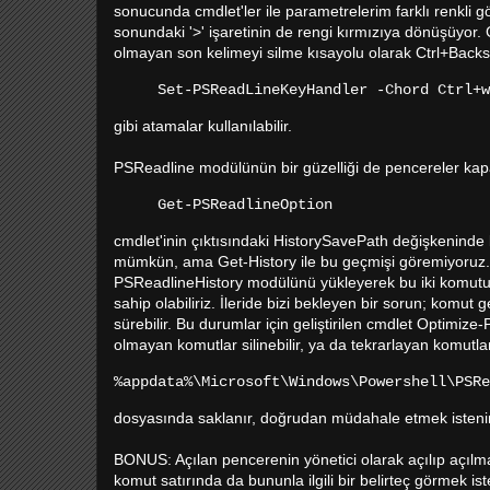
sonucunda cmdlet'ler ile parametrelerim farklı renkli
sonundaki '>' işaretinin de rengi kırmızıya dönüşüyor.
olmayan son kelimeyi silme kısayolu olarak Ctrl+Backs
Set-PSReadLineKeyHandler -Chord Ctrl+w
gibi atamalar kullanılabilir.
PSReadline modülünün bir güzelliği de pencereler kapa
Get-PSReadlineOption
cmdlet'inin çıktısındaki HistorySavePath değişkeninde 
mümkün, ama Get-History ile bu geçmişi göremiyoruz. E
PSReadlineHistory modülünü yükleyerek bu iki komutu
sahip olabiliriz. İleride bizi bekleyen bir sorun; komu
sürebilir. Bu durumlar için geliştirilen cmdlet Optimize
olmayan komutlar silinebilir, ya da tekrarlayan komutl
%appdata%\Microsoft\Windows\Powershell\PSR
dosyasında saklanır, doğrudan müdahale etmek isteni
BONUS: Açılan pencerenin yönetici olarak açılıp açılm
komut satırında da bununla ilgili bir belirteç görmek i