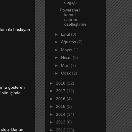
değiştir
Powershell
komut
satırını
özelleştirme
tem ile başlayan
►
Eylül
(3)
►
Ağustos
(2)
►
Mayıs
(1)
►
Nisan
(3)
►
Mart
(7)
►
Ocak
(2)
►
2018
(22)
mumu gösteren
►
2017
(12)
ünün içinde
►
2016
(4)
►
2015
(3)
►
2014
(14)
►
2013
(8)
k oldu. Bunun
►
2012
(25)