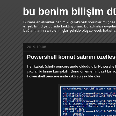
bu benim bilişim 
Burada anlatılanlar benim küçük/büyük sorunlarımı çözerk
erişebilsin diye burada biriktiriyorum. Bu adımları uygu
bağlantıların sahipleri hiçbir şekilde oluşabilecek hata/h
2019-10-08
Powershell komut satırını özelleş
Her kabuk (shell) penceresinde olduğu gibi Powershell'd
çıktılar birbirine karışabilir. Bunu önlemenin basit bir
Powershell penceresinde çıktı şu şekilde olur: