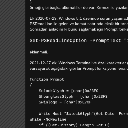
}
örneği gibi başka alternatifler de var. Kırmızı ile yazıl
Ek 2020-07-29: Windows 8.1 üzerinde sorun yaşamadı
PSReadLine ile gelen ve komut satırında eksik bir tırn
Sonradan anladım ki bunu sağlamak için Prompt fonks
Set-PSReadLineOption -PromptText "
eklenmeli.
2021-12-27 ek: Windows Terminal ve özel karakterler (g
varsayarak aşağıdaki gibi bir Prompt fonksiyonu fena 
function Prompt
{
$clockGlyph = [char]0x23F0
$hourglassGlyph = [char]0x23F3
$winlogo = [char]0xE70F
Write-Host "$clockGlyph"(Get-Date -Format
White -NoNewline
if ((Get-History).Length -gt 0)