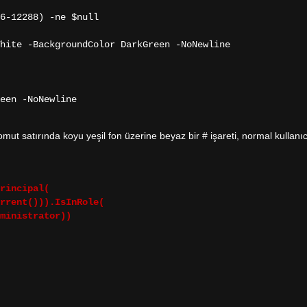
6-12288) -ne $null
te -BackgroundColor DarkGreen -NoNewline
en -NoNewline
mut satırında koyu yeşil fon üzerine beyaz bir # işareti, normal kullanıcı
rincipal(
rrent())).IsInRole(
ministrator))