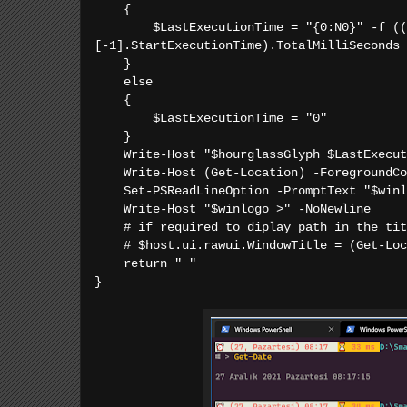
{
$LastExecutionTime = "{0:N0}" -f ((Get-
[-1].StartExecutionTime).TotalMilliSeconds
}
else
{
$LastExecutionTime = "0"
}
Write-Host "$hourglassGlyph $LastExecutio
Write-Host (Get-Location) -ForegroundCo
Set-PSReadLineOption -PromptText "$winl
Write-Host "$winlogo >" -NoNewline
# if required to diplay path in the tit
# $host.ui.rawui.WindowTitle = (Get-Loc
return " "
}