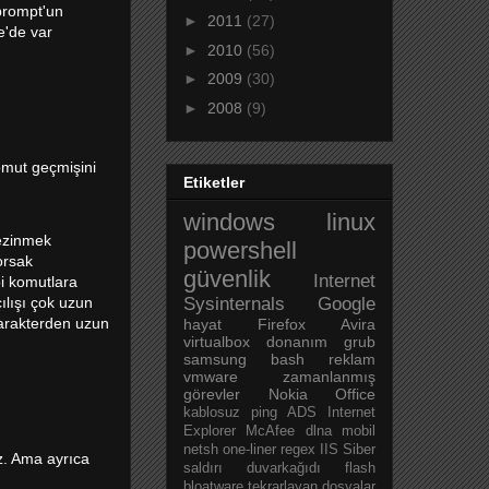
 prompt'un
►
2011
(27)
e'de var
►
2010
(56)
►
2009
(30)
►
2008
(9)
omut geçmişini
Etiketler
windows
linux
gezinmek
powershell
orsak
güvenlik
Internet
i komutlara
ılışı çok uzun
Sysinternals
Google
 karakterden uzun
hayat
Firefox
Avira
virtualbox
donanım
grub
samsung
bash
reklam
vmware
zamanlanmış
görevler
Nokia
Office
kablosuz
ping
ADS
Internet
Explorer
McAfee
dlna
mobil
netsh
one-liner
regex
IIS
Siber
z. Ama ayrıca
saldırı
duvarkağıdı
flash
bloatware
tekrarlayan dosyalar