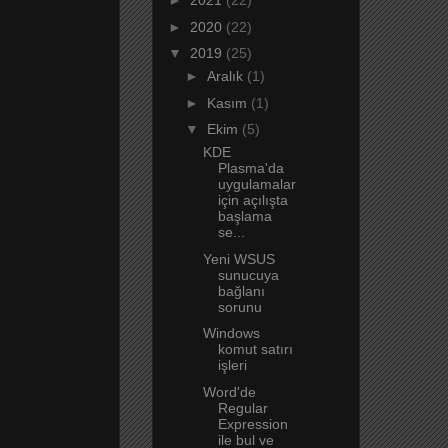
►
2021
(22)
►
2020
(22)
▼
2019
(25)
►
Aralık
(1)
►
Kasım
(1)
▼
Ekim
(5)
KDE
Plasma'da
uygulamalar
için açılışta
başlama
se...
Yeni WSUS
sunucuya
bağlanı
sorunu
Windows
komut satırı
işleri
Word'de
Regular
Expression
ile bul ve