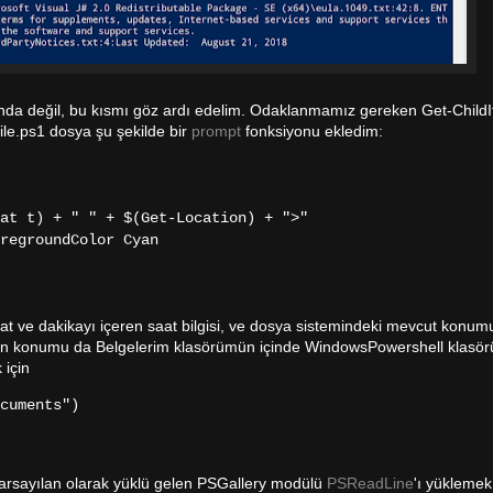
nda değil, bu kısmı göz ardı edelim. Odaklanmamız gereken Get-ChildI
ile.ps1 dosya şu şekilde bir
prompt
fonksiyonu ekledim:
t t) + " " + $(Get-Location) + ">"
egroundColor Cyan
ve dakikayı içeren saat bilgisi, ve dosya sistemindeki mevcut konu
sının konumu da Belgelerim klasörümün içinde WindowsPowershell klasör
 için
cuments")
arsayılan olarak yüklü gelen PSGallery modülü
PSReadLine
'ı yükleme