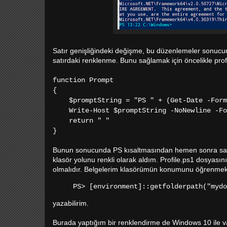
Satır genişliğindeki değişme, bu düzenlemeler sonucu
satırdaki renklenme. Bunu sağlamak için öncelikle prof
function Prompt
{
$promptString = "PS " + (Get-Date -Forma
Write-Host $promptString -NoNewline -For
return " "
}
Bunun sonucunda PS kısaltmasından hemen sonra saat 
klasör yolunu renkli olarak aldım. Profile.ps1 dosya
olmalıdır. Belgelerim klasörümün konumunu öğrenmek
PS> [environment]::getfolderpath("mydo
yazabilirim.
Burada yaptığım bir renklendirme de Windows 10 ile v