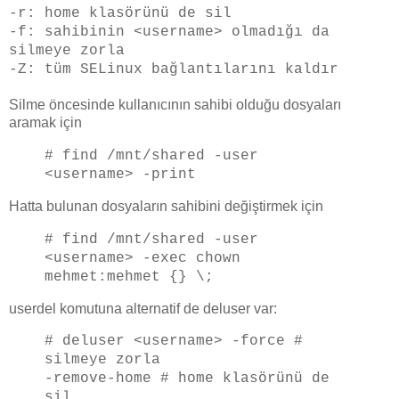
-r: home klasörünü de sil
-f: sahibinin <username> olmadığı da
silmeye zorla
-Z: tüm SELinux bağlantılarını kaldır
Silme öncesinde kullanıcının sahibi olduğu dosyaları
aramak için
# find /mnt/shared -user
<username> -print
Hatta bulunan dosyaların sahibini değiştirmek için
# find /mnt/shared -user
<username> -exec chown
mehmet:mehmet {} \;
userdel komutuna alternatif de deluser var:
# deluser <username> -force #
silmeye zorla
-remove-home # home klasörünü de
sil