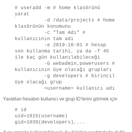
# useradd -m # home klasörünü
yarat
-d /data/projects # home
klasörünün konumunu
-c "Tam Adı" #
kullanıcının tam adı
-e 2019-10-01 # hesap
son kullanma tarihi, ya da -f 45
ile kaç gün kullanılabileceği
-G webadmin,powerusers #
kullanıcının üye olacağı grupları
-g developers # birincil
üye olacağı grup
<username> kullanıcı adı
Yaratılan hesabın kullanıcı ve grup ID'lerini görmek için
# id
uid=1015(username)
gid=1039(developers),...