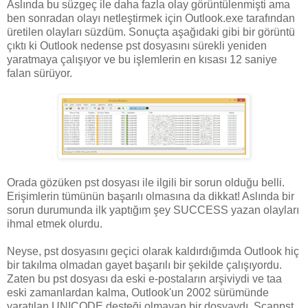
Aslında bu süzgeç ile daha fazla olay görüntülenmişti ama
ben sonradan olayı netleştirmek için Outlook.exe tarafından
üretilen olayları süzdüm. Sonuçta aşağıdaki gibi bir görüntü
çıktı ki Outlook nedense pst dosyasını sürekli yeniden
yaratmaya çalışıyor ve bu işlemlerin en kısası 12 saniye
falan sürüyor.
Orada gözüken pst dosyası ile ilgili bir sorun olduğu belli.
Erişimlerin tümünün başarılı olmasına da dikkat! Aslında bir
sorun durumunda ilk yaptığım şey SUCCESS yazan olayları
ihmal etmek olurdu.
Neyse, pst dosyasını geçici olarak kaldırdığımda Outlook hiç
bir takılma olmadan gayet başarılı bir şekilde çalışıyordu.
Zaten bu pst dosyası da eski e-postaların arşiviydi ve taa
eski zamanlardan kalma, Outlook'un 2002 sürümünde
yaratılan UNICODE desteği olmayan bir dosyaydı. Scanpst