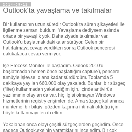
2014-09-11
Outlook'ta yavaşlama ve takılmalar
Bir kullanıcının uzun süredir Outlook'ta süren şikayetleri ile
ilgilenme zamanı buldum. Yavaşlama dediysem aslında
ortada bir yavaşlık yok. Daha ziyade takılmalar var.
Outlook'u başlatmak dakikalar sürüyor. Gelen bir
hatırlatmaya cevap verdikten sonra Outlook penceresi
dakikalarca cevap vermiyor.
İşe Process Monitor ile başladım. Oulook 2010'u
başlatmadan hemen önce başlattığım capture'ı, pencere
tümüyle işlevsel olana kadar sürdürdüm. Toplamda 5
dakikaya yayılan 660.000 olay yakaladı. Bunları bir süzgeç
(filter) kullanmadan yakaladığım için, içinde antivirüs
yazılımının olayları da var, hiç ilgisi olmayan Windows
hizmetlerinin registry erişimleri de. Ama süzgeç kullanınca
muhtemel bir bilgiyi gözden kaçırma ihtimali olduğu için
böyle kullanmayı tercih ettim.
Yakalanan onca olayı çeşitli süzgeçlerden geçirdim. Önce
sadece Outlook.exe'nin yarattıklarını inceledim. Bir çok