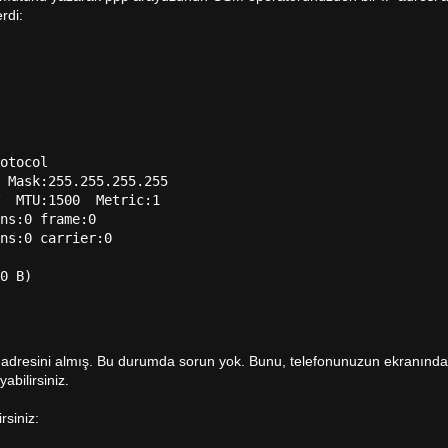
rdi:
otocol

 Mask:255.255.255.255

  MTU:1500  Metric:1

ns:0 frame:0

ns:0 carrier:0

adresini almış. Bu durumda sorun yok. Bunu, telefonunuzun ekranında a
abilirsiniz.
rsiniz: