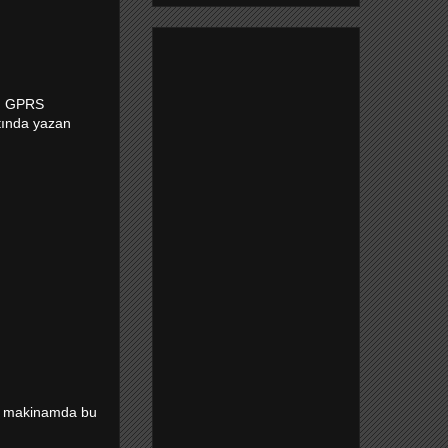
den GPRS
ltında yazan
im makinamda bu