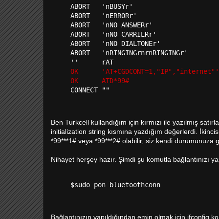
ABORT   'nBUSYr'

ABORT   'nERRORr'

ABORT   'nNO ANSWERr'

ABORT   'nNO CARRIERr'

ABORT   'nNO DIALTONEr'

ABORT   'nRINGINGrnrnRINGINGr'

OK      'AT+CGDCONT=1,"IP","internet"'
OK      ATD*99#
Ben Turkcell kullandığım için kırmızı ile yazılmış satı
initialization string kısmına yazdığım değerlerdi. İkin
*99***1# veya *99***2# olabilir, siz kendi durumunuza 
Nihayet herşey hazır. Şimdi şu komutla bağlantınızı yap
Bağlantınızın yapıldığından emin olmak için ifconfig