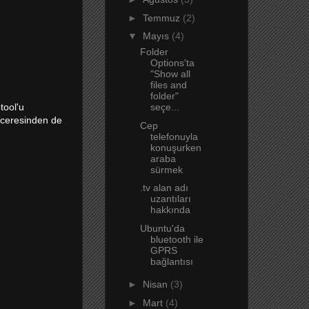
►
Temmuz
(2)
▼
Mayıs
(4)
Folder
Options'ta
"Show all
files and
folder"
tool'u
seçe...
nceresinden de
Cep
telefonuyla
konuşurken
araba
sürmek
.tv alan adı
uzantıları
hakkında
Ubuntu'da
bluetooth ile
GPRS
bağlantısı
►
Nisan
(3)
►
Mart
(4)