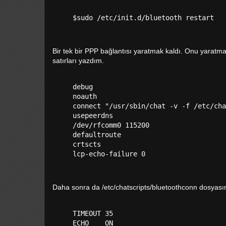
Bir tek bir PPP bağlantısı yaratmak kaldı. Onu yaratmak
satırları yazdım.
debug

noauth

connect "/usr/sbin/chat -v -f /etc/cha
usepeerdns

/dev/rfcomm0 115200

defaultroute

crtscts

Daha sonra da /etc/chatscripts/bluetoothconn dosyasını
TIMEOUT 35

ECHO    ON
