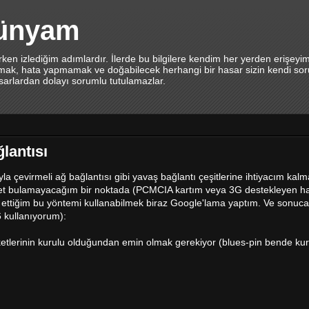
dünyam
en izlediğim adımlardır. İlerde bu bilgilere kendim her yerden erişeyi
lamak, hata yapmamak ve doğabilecek herhangi bir hasar sizin kendi sor
asarlardan dolayı sorumlu tutulamazlar.
lantısı
yla çevirmeli ağ bağlantısı gibi yavaş bağlantı çeşitlerine ihtiyacım kalm
et bulamayacağım bir noktada (PCMCIA kartım veya 3G destekleyen hat
 ettiğim bu yöntemi kullanabilmek biraz Google'lama yaptım. Ve sonuca
 kullanıyorum):
tlerinin kurulu olduğundan emin olmak gerekiyor (blues-pin bende kuru