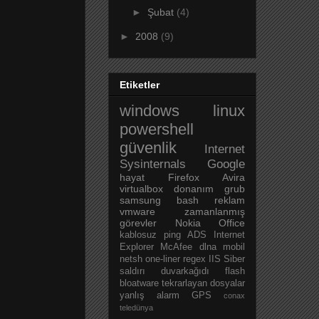
►
Şubat
(4)
►
2008
(9)
Etiketler
windows
linux
powershell
güvenlik
Internet
Sysinternals
Google
hayat
Firefox
Avira
virtualbox
donanım
grub
samsung
bash
reklam
vmware
zamanlanmış
görevler
Nokia
Office
kablosuz
ping
ADS
Internet
Explorer
McAfee
dlna
mobil
netsh
one-liner
regex
IIS
Siber
saldırı
duvarkağıdı
flash
bloatware
tekrarlayan dosyalar
yanlış alarm
GPS
conax
teledünya