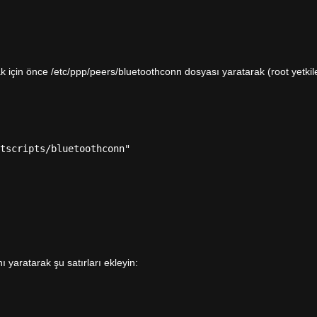
 için önce /etc/ppp/peers/bluetoothconn dosyası yaratarak (root yetkiler
tscripts/bluetoothconn"

 yaratarak şu satırları ekleyin: