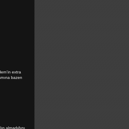
dem'in extra
kısmına bazen
lıp almadığını