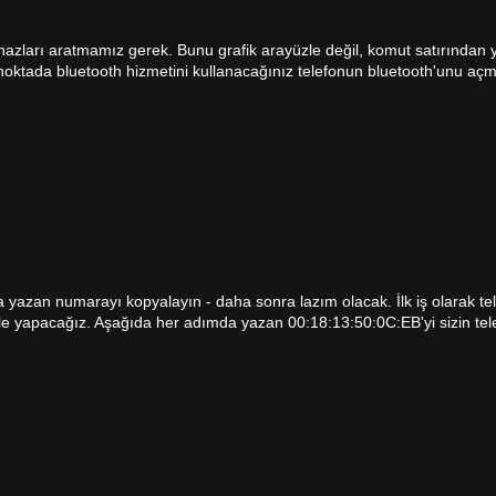
hazları aratmamız gerek. Bunu grafik arayüzle değil, komut satırından 
 noktada bluetooth hizmetini kullanacağınız telefonun bluetooth'unu aç
a yazan numarayı kopyalayın - daha sonra lazım olacak. İlk iş olarak te
ol ile yapacağız. Aşağıda her adımda yazan 00:18:13:50:0C:EB'yi sizin t