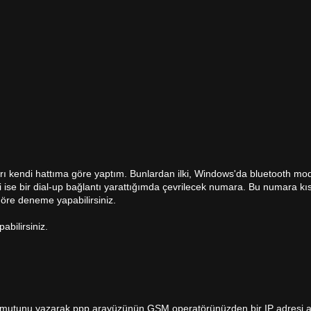
rları kendi hattıma göre yaptım. Bunlardan ilki, Windows'da bluetooth mo
cisi ise bir dial-up bağlantı yarattığımda çevrilecek numara. Bu numara 
göre deneme yapabilirsiniz.
abilirsiniz.
 komutunu yazarak ppp arayüzünün GSM operatörünüzden bir IP adresi a