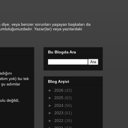
m diye, veya benzer sorunları yaşayan başkaları da
umluluğunuzdadır. Yazar(lar) veya yazılardaki
Bu Blogda Ara
adığını
tım yok) bu tek
Blog Arşivi
 şu adımlar
►
2026
(42)
►
2025
(62)
lu değildi,
►
2024
(56)
►
2023
(61)
►
2022
(26)