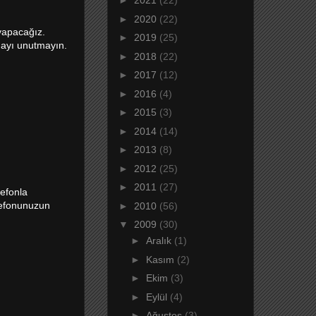
►
2021
(22)
►
2020
(22)
yapacağız.
►
2019
(25)
mayı unutmayın.
►
2018
(22)
►
2017
(12)
►
2016
(4)
►
2015
(3)
►
2014
(14)
►
2013
(8)
►
2012
(25)
►
2011
(27)
lefonla
elefonunuzun
►
2010
(56)
▼
2009
(30)
►
Aralık
(1)
►
Kasım
(2)
►
Ekim
(3)
►
Eylül
(4)
►
Ağustos
(3)