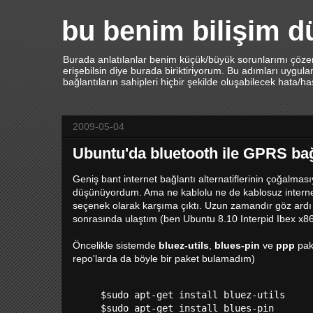
bu benim bilişim 
Burada anlatılanlar benim küçük/büyük sorunlarımı çözerk
erişebilsin diye burada biriktiriyorum. Bu adımları uygu
bağlantıların sahipleri hiçbir şekilde oluşabilecek hata/h
2009-05-04
Ubuntu'da bluetooth ile GPRS bağ
Geniş bant internet bağlantı alternatiflerinin çoğalması
düşünüyordum. Ama ne kablolu ne de kablosuz intern
seçenek olarak karşıma çıktı. Uzun zamandır göz ardı
sonrasında ulaştım (ben Ubuntu 8.10 Interpid Ibex x86
Öncelikle sistemde
bluez-utils
,
blues-pin
ve
ppp
pake
repo'larda da böyle bir paket bulamadım)
$sudo apt-get install bluez-utils

$sudo apt-get install blues-pin
