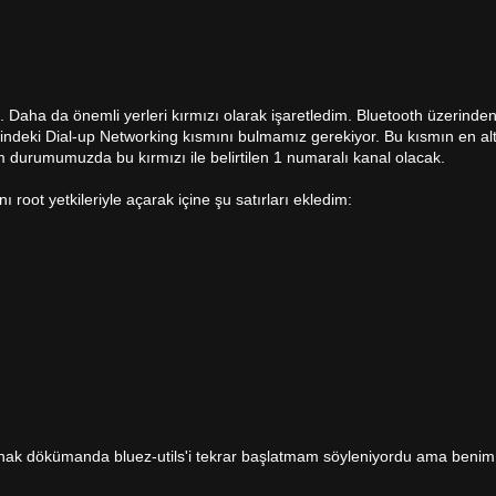
ım. Daha da önemli yerleri kırmızı olarak işaretledim. Bluetooth üzerin
içindeki Dial-up Networking kısmını bulmamız gerekiyor. Bu kısmın en a
durumumuzda bu kırmızı ile belirtilen 1 numaralı kanal olacak.
oot yetkileriyle açarak içine şu satırları ekledim:
kaynak dökümanda bluez-utils'i tekrar başlatmam söyleniyordu ama ben