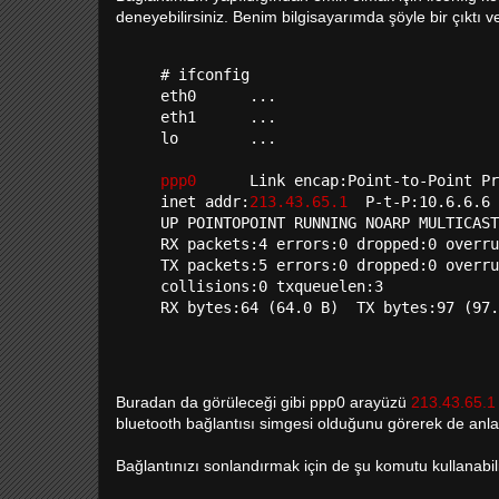
deneyebilirsiniz. Benim bilgisayarımda şöyle bir çıktı ve
# ifconfig

eth0      ...

eth1      ...

lo        ...

ppp0      
Link encap:Point-to-Point Pr
inet addr:
213.43.65.1
  P-t-P:10.6.6.6 
UP POINTOPOINT RUNNING NOARP MULTICAST
RX packets:4 errors:0 dropped:0 overru
TX packets:5 errors:0 dropped:0 overru
collisions:0 txqueuelen:3

Buradan da görüleceği gibi ppp0 arayüzü
213.43.65.1
bluetooth bağlantısı simgesi olduğunu görerek de anlay
Bağlantınızı sonlandırmak için de şu komutu kullanabili